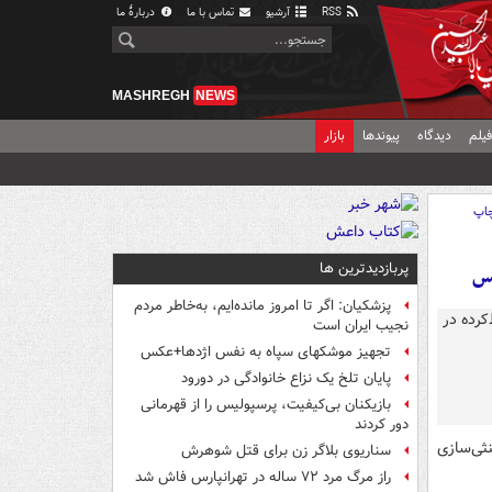
RSS
آرشیو
تماس با ما
دربارهٔ ما
MASHREGH
NEWS
یلم
دیدگاه
پیوندها
بازار
اپ
پربازدیدترین ها
پزشکیان: اگر تا امروز مانده‌ایم، به‌خاطر مردم
نجیب ایران است
تجهیز موشکهای سپاه به نفس اژدها+عکس
پایان تلخ یک نزاع خانوادگی در دورود
بازیکنان بی‌کیفیت، پرسپولیس را از قهرمانی
دور کردند
نثی‌سازی
سناریوی بلاگر زن برای قتل شوهرش
راز مرگ مرد ۷۲ ساله در تهرانپارس فاش شد