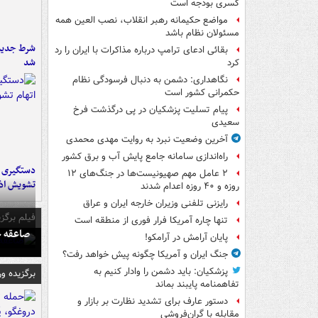
کسری بودجه است
مواضع حکیمانه رهبر انقلاب، نصب العین همه
مسئولان نظام باشد
شرط جدید 
بقائی ادعای ترامپ درباره مذاکرات با ایران را رد
شد
کرد
نگاهداری: دشمن به دنبال فرسودگی نظام
حکمرانی کشور است
پیام تسلیت پزشکیان در پی درگذشت فرخ
سعیدی
آخرین وضعیت نبرد به روایت مهدی محمدی
راه‌اندازی سامانه جامع پایش آب و برق کشور
۲ عامل مهم صهیونیست‌ها در جنگ‌های ۱۲
تشویش اذ
روزه و ۴۰ روزه اعدام شدند
رایزنی تلفنی وزیران خارجه ایران و عراق
فیلم برگزی
تنها چاره آمریکا فرار فوری از منطقه است
صاعقه ج
پایان آرامش در آرامکو!
جنگ ایران و آمریکا چگونه پیش خواهد رفت؟
پزشکیان: باید دشمن را وادار کنیم به
برگزیده و
تفاهم‎نامه پایبند بماند
دستور عارف برای تشدید نظارت بر بازار و
مقابله با گران‌فروشی