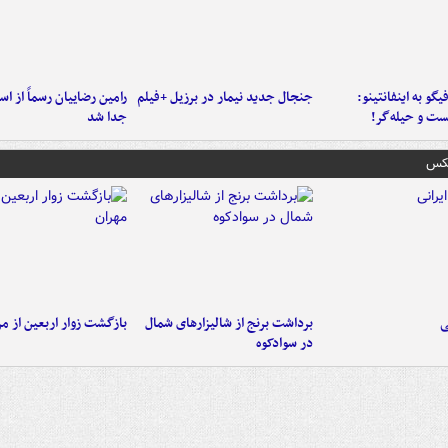
یگو به اینفانتینو:
جنجال جدید نیمار در برزیل +فیلم
رامین رضاییان رسماً از اس
ست‌ و حیله‌گر!
جدا شد
عکس
ی
برداشت برنج از شالیزارهای شمال
بازگشت زوار اربعین از مر
در سوادکوه