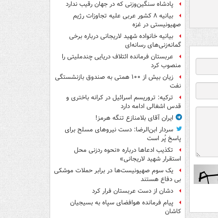
پادشاه سنگین‌وزنی که در جهان رقیب ندارد
بیانیه ۸ کشور عربی علیه تجاوزات رژیم
صهیونیستی در غزه
بیانیه خانواده شهید لاریجانی درباره برخی
گمانه‌زنی‌های رسانه‌ای
عربستان فرمانده ائتلاف دریایی چندملیتی را
منصوب کرد
زیان بیش از ۱۰۰ همتی به صندوق‌ بازنشستگی
نفت
ترکیه: تروریسم اسرائیل در کرانه باختری و
قدس اشغالی ادامه دارد
ایران آقای بلامنازع تنگه هرمز!
سردار ابن‌الرضا: دست نیروهای مسلح برای
پاسخ پُر است
تکذیب ادعاها درباره «نحوه ردزنی محل
استقرار شهید لاریجانی»
یک‌ سوم صهیونیست‌ها در برابر حملات موشکی
بی دفاع هستند
دشان از دست عربستان فرار کرد
پیام فرمانده هوافضای سپاه به بسیجیان
کاشان