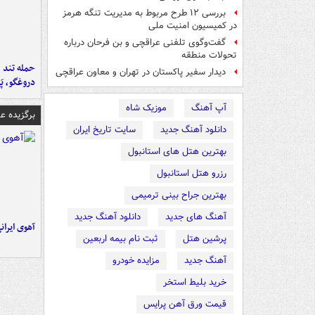
بررسی ۱۲ طرح مربوط به مدیریت تنگه هرمز
در کمیسیون امنیت ملی
گفت‌وگوی تلفنی عراقچی و بن فرحان درباره
تحولات منطقه
حمله تند ف
دیدار سفیر پاکستان در تهران و معاون عراقچی
دروغگو، پَ
آپ آهنگ
موزیک شاه
برگزیده 
دانلود آهنگ جدید
سایت تاریخ ایران
بهترین هتل های استانبول
رزرو هتل استانبول
بهترین جراح بینی ترمیمی
آهنگ های جدید
دانلود آهنگ جدید
آهوی ایران
پرشین هتل
ثبت نام بیمه اربعین
آهنگ جدید
مزایده خودرو
خرید بلیط استخر
قیمت ورق آهن پرایس