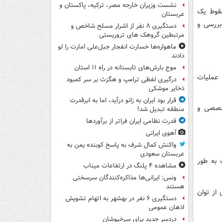
نشست وزیران خارجه مصر، ترکیه، پاکستان و
سقوط یک
عربستان
بررسی و
دستگیری ۸ نفر از اشرار مسلح شاخص و
مرتبطین گروهک های تروریستی
ماهواره‌ها خسارت انفجار جبل‌علی امارت را لو
دادند
موج بارش‌های تابستانه در راه ۱۱ استان
عملیات
درگیری لفظی ترامپ و هگزث بر سر کمبود
ذخایر موشکی
قرار بود ایران به زانو درآید، اما به ابرقدرت
تخصصی و
منطقه تبدیل شد!
قدرت نظامی ایران فراتر از برآوردها
آهوی ایرانی
واکنش کمال شرف به پاسخ کوبنده یمن به
عربستان سعودی
 به طور
مشاهده ۴ پلنگ در ارتفاعات میناب
ونس: ایرانی‌ها مذاکره‌کنندگان سرسختی
هستند
از توان
دستگیری ۶ نفر در بهشهر به اتهام تشویش
اذهان عمومی
دردسر جدید برای سرخپوشان