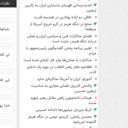
نظرات
خدمت‌رسانی قهرمان بدنسازی ایران به زائرین
اربعین
تلاقی دو اراده پولادین در هندسه قدرت
صلح در تنگه هرمز در گرو خروج آمریکا از
تاماه
منطقه!
فضای مذاکرات فنی و سیاسی ایران و عمان
درباره تنگه هرمز، مثبت است
تغییر برنامه پخش گفت‌وگوی رئیس‌جمهور با
مردم
ای کاش
مذاکرات با عمانی‌ها وارد فاز تازه‌ای شده است
اطلاعیه دفتر رهبر انقلاب در مورد یک ادعای
کذب
آجورلو: ایران با آمریکا مذاکره‌ای ندارد
این tomahawk است قیمتش 2/2 میلیون دلاره
واکنش کاربران فضای مجازی به مناسبت
اربعین حسینی
هیئات دانشجویی راهی مقتل رهبر شهید
شدند
خدا رو
کربلا میزبان میلیون‌ها دلداده حسینی
محسن رضایی: کریدور دومی در تنگه هرمز
گشوده نمی‌شود