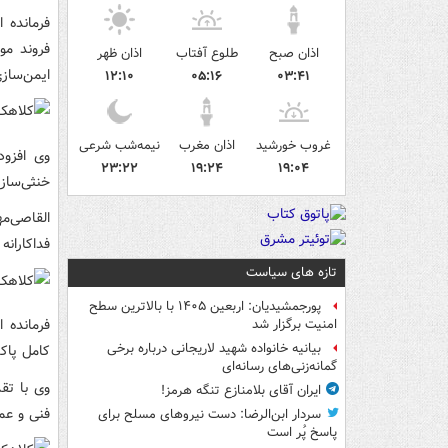
فرمانده 
فروند مو
اذان صبح
طلوع آفتاب
اذان ظهر
ایمن‌ساز
۱۲:۱۰
۰۵:۱۶
۰۳:۴۱
غروب خورشید
اذان مغرب
نیمه‌شب شرعی
وی افزو
۲۳:۲۲
۱۹:۲۴
۱۹:۰۴
خنثی‌ساز
القاصی‌م
فداکارانه موفق ش
تازه های سیاست
پورجمشیدیان: اربعین ۱۴۰۵ با بالاترین سطح
فرمانده 
امنیت برگزار شد
بیانیه خانواده شهید لاریجانی درباره برخی
کامل پاک
گمانه‌زنی‌های رسانه‌ای
وی با تق
ایران آقای بلامنازع تنگه هرمز!
فنی و عم
سردار ابن‌الرضا: دست نیروهای مسلح برای
پاسخ پُر است