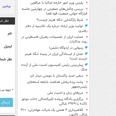
رایزنی وزیر امور خارجه ایتالیا با عراقچی
ورامین
بررسی چالش‌های جمعیتی در چهارمین جلسه
قرارگاه جوانی جمعیت قوه قضا
شرط بازگشایی تنگه هرمز چیست؟
نظر شم
توئیت وزیر ارشاد درباره یک تکذیبیه از دفتر
رهبری
نام
حمایت ایران از تصمیمات رهبران فلسطینی در
روند مذاکرات
ایمیل
رسوایی در اردوگاه دشمن!
عمان از ایستادگی ایران در زمینه تنگه هرمز
خرسند است!
نظر شما 
پیش‌بینی رئیس کمیسیون امنیت ملی از آینده
جنگ
سفیر جدید پاکستان با مومنی دیدار کرد
پشت پرده پخش هدفمند شایعه استعفای
رئیس‌جمهور
*
لطفا عدد م
مرزهای زبان و امنیت ملی
برگزاری دادگاه پرونده کثیرالشاکی «تات موتور
تاک» با ۲۹۷۹ شاکی
کلاهبرداری ۴ همتی یک شرکت مهاجرتی؛ ۳۰۰
شاکی تاکنون