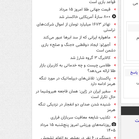
قواعد بازی است
 می
قیمت جهانی طلا امروز ۱۵ مرداد
۸۰۰ سازۀ آمریکایی خاکستر شد
تهاتر ۱۶۷۳ میلیارد تومان از اموال شرکت‌های
تراستی
م
ماهواره ایرانی که از سد ابرها عبور می‌کند
آجورلو: ایجاد دوقطبی «جنگ و صلح‌» بازی
دشمن است
کالابرگ ۳ گروه شارژ شد
طلاسی چیست و چه خدماتی به کاربران بازار
طلا ارائه می‌دهد؟
پاسخ
پاکستان: تلاش‌های دیپلماتیک در مورد تنگه
ی
هرمز ادامه دارد
سفیر ایران در ژاپن: همان فاجعه هیروشیما در
حال تکرار است
شنیده شدن صدای دو انفجار در نزدیکی تنگه
هرمز
تکذیب شایعه معافیت سربازان فراری
روزنامه‌های ورزشی امروز پنج‌شنبه ۱۵ مرداد
۱۴۰۵
دستگیری ۶ نفر در بهشهر به اتهام تشویش