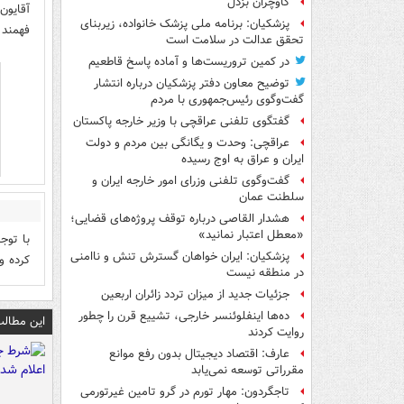
گاوچران بزدل
آقایون
پزشکیان: برنامه ملی پزشک خانواده، زیربنای
فهمند 
تحقق عدالت در سلامت است
در کمین تروریست‌ها و آماده پاسخ قاطعیم
توضیح معاون دفتر پزشکیان درباره انتشار
گفت‌وگوی رئیس‌جمهوری با مردم
گفتگوی تلفنی عراقچی با وزیر خارجه پاکستان
عراقچی: وحدت و یگانگی بین مردم و دولت
ایران و عراق به اوج رسیده
گفت‌وگوی تلفنی وزرای امور خارجه ایران و
سلطنت عمان
هشدار القاصی درباره توقف پروژه‌های قضایی؛
«معطل اعتبار نمانید»
با توج
پزشکیان: ایران خواهان گسترش تنش و ناامنی
کرده و
در منطقه نیست
جزئیات جدید از میزان تردد زائران اربعین
ده‌ها اینفلوئنسر خارجی، تشییع قرن را چطور
این مطالب
روایت کردند
عارف: اقتصاد دیجیتال بدون رفع موانع
مقرراتی توسعه نمی‌یابد
تاجگردون: مهار تورم در گرو تامین غیرتورمی