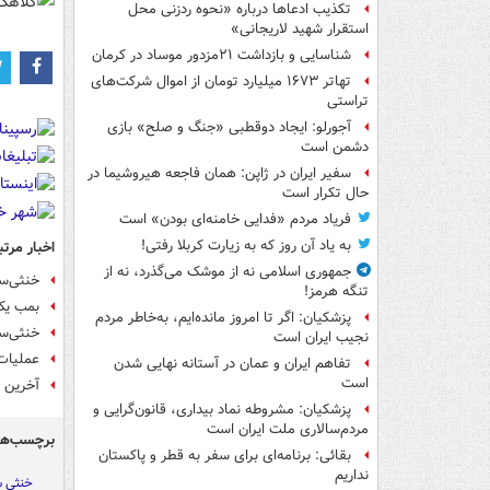
تکذیب ادعاها درباره «نحوه ردزنی محل
استقرار شهید لاریجانی»
شناسایی و بازداشت ۲۱مزدور موساد در کرمان
تهاتر ۱۶۷۳ میلیارد تومان از اموال شرکت‌های
تراستی
آجورلو: ایجاد دوقطبی «جنگ و صلح‌» بازی
دشمن است
سفیر ایران در ژاپن: همان فاجعه هیروشیما در
حال تکرار است
فریاد مردم «فدایی خامنه‌ای بودن» است
به یاد آن روز که به زیارت کربلا رفتی!
اخبار مرتب
جمهوری اسلامی نه از موشک می‌گذرد، نه از
خنثی‌س
تنگه هرمز!
بمب یک
پزشکیان: اگر تا امروز مانده‌ایم، به‌خاطر مردم
خنثی‌سازی ب
نجیب ایران است
عملیات
تفاهم ایران و عمان در آستانه نهایی شدن
است
آخرین و
پزشکیان: مشروطه نماد بیداری، قانون‌گرایی و
مردم‌سالاری ملت ایران است
برچسب‌ها
بقائی: برنامه‌ای برای سفر به قطر و پاکستان
نداریم
خنثی 