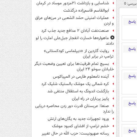
شناسایی و بازداشت ۲۱مزدور موساد در کرمان
بررسی: 0
ابوالقاسم قاسم‌زاده درگذشت
عملیات امنیتی حشد الشعبی در مرزهای عراق
پاسخ
و اردن
صنعت‌نفت آبادان ۲ مدافع جدید جذب کرد
ماهواره‌ها خسارت انفجار جبل‌علی امارت را لو
دادند
پاسخ
روایت گاردین از «دیپلماسی کودکستانی»
ترامپ در برابر ایران
بسیج تمام ظرفیت‌ها برای تعیین وضعیت دیگر
خلبانان سوخو ۲۴ ایران
پاسخ
آینده نامعلوم طارمی در المپیاکوس
کره شمالی یک موشک بالستیک شلیک کرد
بازگشت اندونگ به استقلال منتفی شد
پاییز پرباران در راه ایران
پاسخ
صنعا: عربستان قدرت دور زدن محاصره دریایی
را ندارد
ورود تجهیزات جدید به یگان‌های ارتش
خشم ترامپ از افشای کمبود موشک
پاسخ
رسانه صهیونیست: حزب الله در حال تغییر