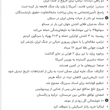
دو راهی دردناک ترامپ برای خروج از جنگ ایران
سندرز: ترامپ فاسد، آمریکا را وارد یک جنگ فاجعه بار کرده است
پاسخ تأمین‌اجتماعی به زمان پرداخت مابه‌التفاوت حقوق بازنشستگان
صحنه ای نادر از حیات وحش ایران در سبلان
جنگ مدعیان طلای کشتی جهان این بار در مسکو
سوخو۳۵ با این موشک‌ها به ناوهای‌جنگی حمله می‌کند
روسیه: به ۳ کشتی اوکراین حمله و ۲۰۳ پهپاد را سرنگون کردیم
ترامپ مقاله‌ای را با عنوان پیروزی خیالی در جنگ ایران بازنشر کرد
قیمت جهانی طلا امروز ۱۶ مرداد
برخورد پراید با تیر برق ۲ فوتی بر جای گذاشت
حمله سایبری گسترده به بورس آمریکا
صنعا: نیروهای ما در کمین‌ هستند
تلگراف: جنگ علیه ایران ممکن است به یکی از اشتباهات تاریخ تبدیل شود
ثبت تاریخی‌ترین کاهش تردد در تنگه هرمز
تنظیم قولنامه برای اسناد سبزرنگ ممنوع شد
شروع تلخ مدافع تیم ملی پس از جدایی از پرسپولیس
امضای توافق دفاعی بین عربستان، ترکیه و پاکستان
۱۰ خوشحالی گل زودتر از موعد
ایتالیا خرید رادار اسرائیلی را متوقف کرد