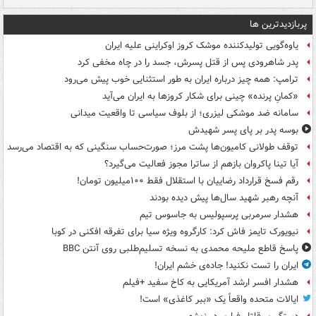
پربازدیدترین ها
یاوه‌گویی تولیدکننده موشک کروز اوکراینی علیه ایران
پدر شاهرودی پس از قتل پسرش، جسد را در چاه مخفی کرد
ترامپ: همه چیز درباره ایران به طور استثنایی خوب پیش می‌رود
«کمانِ پرنده» چینی برای شکار کروزها به ایران می‌آید
سامانه ضد موشکی لیزری؛ از بلوف سیاسی تا واقعیت میدانی
بوسه‌ پدر بر پای پسر شهیدش
توقف طولانی کامیون‌ها پشت مرز؛ صورت‌حساب سنگینی که به اقتصاد می‌رسد
آیا تینا پاکروان بازهم از ساترا مجوز فعالیت می‌گیرد؟
رقم فسخ قرارداد رضاییان با استقلال فقط ۱۰۰میلیون تومان!
آنچه رهبر شهید سال‌ها پیش دیده بودند
هشدار سرمربی پرسپولیس به جاسوس تیم
نیویورک تایمز فاش کرد: کارگروه ویژه سیا برای تفرقه افکنی در کوبا
پاسخ قاطع ملیحه محمدی به نسخه تسلیم‌طلبی روی آنتن BBC
ایران را تست نکنید! جاده‌ی خشم ایران!
هشدار افسر ارشد آمریکایی به کاخ سفید +فیلم
ایالات متحده واقعاً یک «ببر کاغذی» است!