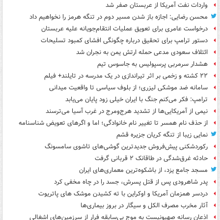
واردات نفت آمریکا از عربستان صفر شد
محسن رضایی: اجازه باز شدن مسیر دوم در تنگه هرمز را نخواهیم داد
درخواست عامری برای تعویق عملیات انتقام‌جویانه علیه عربستان
دستور ترامپ برای تحقیق درباره چگونگی افشای کمبود تسلیحات
ائتلاف سعودی مدعی حمله ارتش یمن به نجران شد
هشدار سرمربی پرسپولیس به جاسوس تیم
۲۲ کشته و زخمی بر اثر تیراندازی در یک مدرسه در تایلند+ فیلم
سامانه ضد موشکی لیزری؛ از بلوف سیاسی تا واقعیت میدانی
ترامپ: فکر می‌کنم جنگ با ایران خیلی زود پایان می‌یابد
نیمی از آمریکایی‌ها از تشدید هرج‌ومرج در غرب آسیا می‌ترسند
از حذف نام همسر تا تغییر نام خانوادگی؛ اما و اگرهای تعویض شناسنامه
نمایی زیبا از تنگه کریان جزیره قشم
رکوردشکنی پیش‌فروش جدیدترین گوشی‌های تاشوی سامسونگ
حادثه غرق‌شدگی در طاقانک ۲ قربانی گرفت
مسجد جامع یزد، از باشکوه‌ترین معماری‌های ایران
پدر شاهرودی پس از قتل پسرش، جسد را در چاه مخفی کرد
دردسر همزمان آمریکا و اوکراین با ته کشیدن موشک های پاتریوت
آثار مخرب مصرف الکل و سیگار در بروز بیماری‌ها
اذعان رسانه صهیونیست به موج بی‌سابقه فرار از سرزمین‌های اشغالی