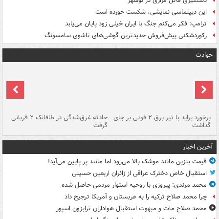
دستگیری قاتل فراری در نوشهر
این دیپلماسی نمایشی، شکست خورده است
ترامپ: فکر می‌کنم جنگ با ایران خیلی زود پایان می‌یابد
رکوردشکنی پیش‌فروش جدیدترین گوشی‌های تاشوی سامسونگ
حوادث
برخورد پراید با تیر برق ۲ فوتی بر جای
حادثه غرق‌شدگی در طاقانک ۲ قربانی
پد
گذاشت
گرفت
جس
آخرین اخبار
قیمت بنزین مانند موشک بالا می‌رود اما مانند پر پایین می‌آید!
استقبال خاص دخترک عراقی از زائران اربعین حسینی
محمد مرندی: پیروزی با روحیه استوار مردمی حاصل شده
چرا محمد صلاح ترکیه را به عربستان و آمریکا ترجیح داد
محمد صلاح مات و مبهوت استقبال هواداران ترابزون اسپور