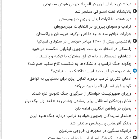
درخشش جوانان ایران در المپیاد جهانی هوش مصنوعی
پالایشگاه نفت اسلواکی منفجر شد
دور هفتم مذاکرات لبنان و رژیم صهیونیستی
ترامپ و سودای پیروزی در انتخابات میان‌دوره‌ای
جزئیات توافق سه جانبه دفاعی ترکیه، عربستان و پاکستان
بلاتکلیفی بیش از ۱۳۰۰ مهاجر خردسال در سئوتای اسپانیا
زلنسکی در انتخابات ریاست جمهوری اوکراین شکست می‌خورد
ادعاهای عربستان درباره توافق مشترک با ترکیه و پاکستان
چگونه جنگ ترامپ با دانشگاه‌ها به شکست کاخ سفید ختم شد؟
پشت پرده توافق جدید ایران؛ تاکتیک یا استراتژی؟
ادعای تکراری ترامپ درمورد تمایل ایران برای دستیابی به توافق
گرد و غبار آسمان قم را تیره می‌کند
وزیران صهیونیست خواستار از سرگیری جنگ نابودی غزه شدند
تلاش پزشکان استقلال برای رساندن چشمی به هفته اول لیگ برتر
بحران در راه‌آهن انگلیس ادامه دارد
هشدار نمایندگان جمهوری‌خواه به ترامپ درباره جنگ علیه ایران
وینگر آفریقایی پرسپولیس ماندنی شد
ترافیک سنگین در محورهای خروجی مازندران
درگیر شدن گردشگر اسپانیایی با نظامی صهیونیست