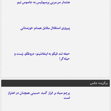
هشدار سرمربی پرسپولیس به جاسوس تیم
پیروزی استقلال مقابل همنام خوزستانی
حمله تند فیگو به اینفانتینو: دروغگو، پَست‌ و
حیله‌گر!
برگزیده عکس
پرچم سیاه بر فراز گنبد حسینی همچنان در اهتزاز
است