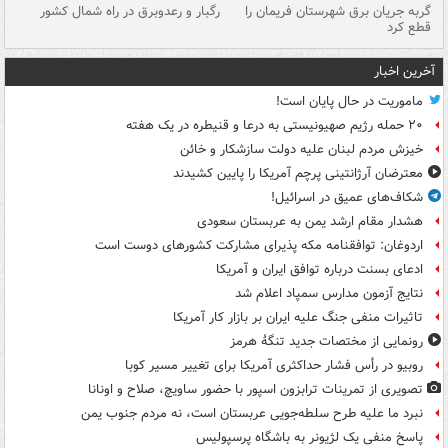
گربه جریان برق شهرستان فریمان را
رگبار و رعدوبرق در راه شمال کشور
قطع کرد
گذ
آخرین اخبار
ماموریت در حال پایان است!
۲۰ حمله رژیم صهیونیستی به درعا و قنیطره در یک هفته
خیزش مردم لبنان علیه دولت سازشکار و خائن
معترضان آرژانتینی پرچم آمریکا را پایین کشیدند
شکاف‌های عمیق در اسرائیل!
هشدار مقام ارشد یمن به عربستان سعودی
اردوغان: توافقنامه مکه پذیرای مشارکت کشورهای دوست است
ادعای بسنت درباره توافق ایران و آمریکا
نتایج آزمون مدارس سمپاد اعلام شد
تاثیرات منفی جنگ علیه ایران بر بازار کار آمریکا
رونمایی از مختصات جدید تنگۀ هرمز
روبیو در رأس فشار حداکثری آمریکا برای تغییر مسیر کوبا
تصویری از تمرینات ترابزون اسپور با حضور ساویچ، صلاح و اونانا
نبرد ما علیه طرح سلطه‌جویی عربستان است، نه مردم جنوب یمن
پاسخ منفی یک لژیونر به باشگاه پرسپولیس