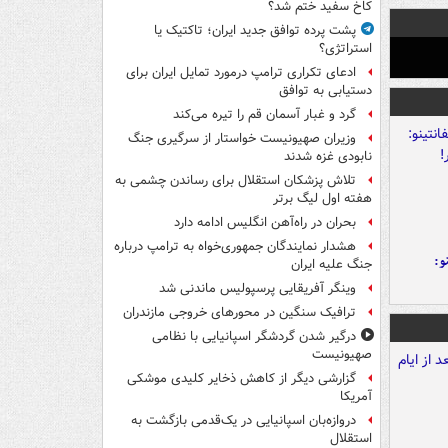
کاخ سفید ختم شد؟
پشت پرده توافق جدید ایران؛ تاکتیک یا
استراتژی؟
ادعای تکراری ترامپ درمورد تمایل ایران برای
دستیابی به توافق
گرد و غبار آسمان قم را تیره می‌کند
وزیران صهیونیست خواستار از سرگیری جنگ
نابودی غزه شدند
تلاش پزشکان استقلال برای رساندن چشمی به
هفته اول لیگ برتر
بحران در راه‌آهن انگلیس ادامه دارد
هشدار نمایندگان جمهوری‌خواه به ترامپ درباره
و:
جنگ علیه ایران
وینگر آفریقایی پرسپولیس ماندنی شد
ترافیک سنگین در محورهای خروجی مازندران
درگیر شدن گردشگر اسپانیایی با نظامی
صهیونیست
گزارشی دیگر از کاهش ذخایر کلیدی موشکی
آمریکا
دروازه‌بان اسپانیایی در یک‌قدمی بازگشت به
استقلال