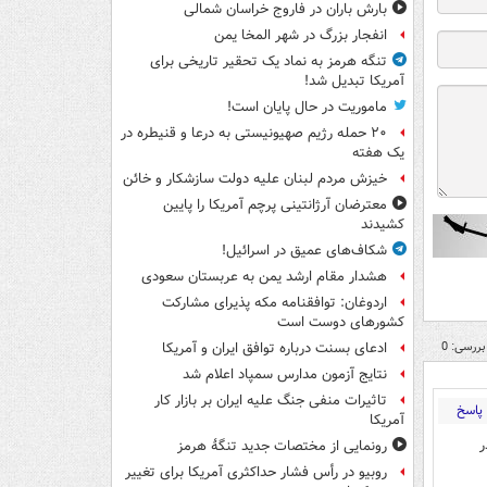
بارش باران در فاروج خراسان شمالی
انفجار بزرگ در شهر المخا یمن
تنگه هرمز به نماد یک تحقیر تاریخی برای
آمریکا تبدیل شد!
ماموریت در حال پایان است!
۲۰ حمله رژیم صهیونیستی به درعا و قنیطره در
یک هفته
خیزش مردم لبنان علیه دولت سازشکار و خائن
معترضان آرژانتینی پرچم آمریکا را پایین
کشیدند
شکاف‌های عمیق در اسرائیل!
هشدار مقام ارشد یمن به عربستان سعودی
اردوغان: توافقنامه مکه پذیرای مشارکت
کشورهای دوست است
بررسی: 0
ادعای بسنت درباره توافق ایران و آمریکا
نتایج آزمون مدارس سمپاد اعلام شد
تاثیرات منفی جنگ علیه ایران بر بازار کار
پاسخ
آمریکا
ر
رونمایی از مختصات جدید تنگۀ هرمز
روبیو در رأس فشار حداکثری آمریکا برای تغییر