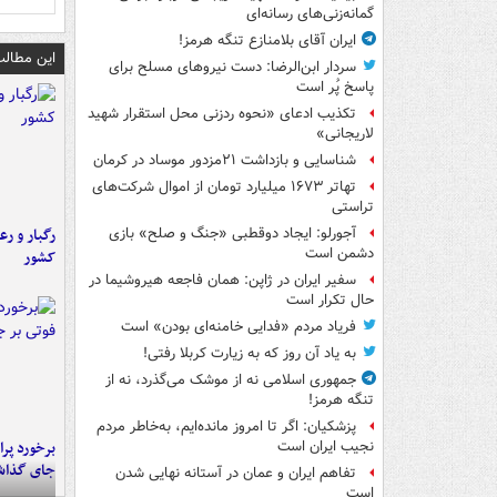
گمانه‌زنی‌های رسانه‌ای
ایران آقای بلامنازع تنگه هرمز!
این مطالب
سردار ابن‌الرضا: دست نیروهای مسلح برای
پاسخ پُر است
تکذیب ادعای «نحوه ردزنی محل استقرار شهید
لاریجانی»
شناسایی و بازداشت ۲۱مزدور موساد در کرمان
تهاتر ۱۶۷۳ میلیارد تومان از اموال شرکت‌های
تراستی
رگبار و رع
آجورلو: ایجاد دوقطبی «جنگ و صلح‌» بازی
دشمن است
کشور
سفیر ایران در ژاپن: همان فاجعه هیروشیما در
حال تکرار است
فریاد مردم «فدایی خامنه‌ای بودن» است
به یاد آن روز که به زیارت کربلا رفتی!
جمهوری اسلامی نه از موشک می‌گذرد، نه از
تنگه هرمز!
پزشکیان: اگر تا امروز مانده‌ایم، به‌خاطر مردم
نجیب ایران است
جای گذا
تفاهم ایران و عمان در آستانه نهایی شدن
است