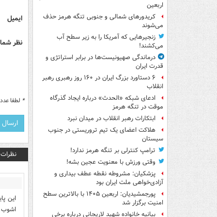
اربعین
کریدورهای شمالی و جنوبی تنگه هرمز حذف
ایمیل
می‌شوند
زنجیرهایی که آمریکا را به زیر سطح آب
نظر شما 
می‌کشند!
درماندگی صهیونیست‌ها در برابر استراتژی و
قدرت ایران
۶ دستاورد بزرگ ایران در ۱۶۰ روز رهبری رهبر
انقلاب
ادعای شبکه «الحدث» درباره ایجاد گذرگاه
*
لطفا عدد م
موقت در تنگه هرمز
ابتکارات رهبر انقلاب در میدان نبرد
هلاکت اعضای یک تیم تروریستی در جنوب
سیستان
ترامپ کنترلی بر تنگه هرمز ندارد!
نظرات
وقتی ورزش با معنویت عجین بشه!
پزشکیان: مشروطه نقطه عطف بیداری و
آزادی‌خواهی ملت ایران بود
پورجمشیدیان: اربعین ۱۴۰۵ با بالاترین سطح
این پا
امنیت برگزار شد
اشوب 
بیانیه خانواده شهید لاریجانی درباره برخی