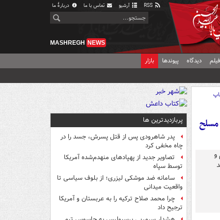
RSS
آرشیو
تماس با ما
دربارهٔ ما
MASHREGH
NEWS
یلم
دیدگاه
پیوندها
بازار
اپ
پربازدیدترین ها
 مسلح
پدر شاهرودی پس از قتل پسرش، جسد را در
چاه مخفی کرد
تصاویر جدید از پهپادهای منهدم‌شده آمریکا
توسط سپاه
سامانه ضد موشکی لیزری؛ از بلوف سیاسی تا
واقعیت میدانی
چرا محمد صلاح ترکیه را به عربستان و آمریکا
ترجیح داد
هشدار سرمربی پرسپولیس به جاسوس تیم