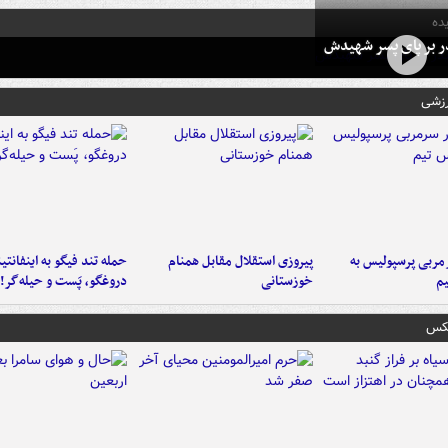
ده
در بر پای پسر شهیدش
رزشی
ربی پرسپولیس به
پیروزی استقلال مقابل همنام
حمله تند فیگو به اینفانتین
م
خوزستانی
دروغگو، پَست‌ و حیله‌گر!
عکس