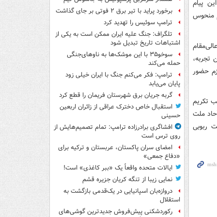
ن پیام
برخورد پراید با تیر برق ۲ فوتی بر جای گذاشت
م منحوس
ترامپ سوئیس را تهدید کرد
تلگراف: جنگ علیه ایران ممکن است به یکی از
اشتباهات تاریخ تبدیل شود
لی‌مقام
سوخو۳۵ با این موشک‌ها به ناوهای‌جنگی
 تجربه،
حمله می‌کند
زم حضور
ترامپ: فکر می‌کنم جنگ با ایران خیلی زود
پایان می‌یابد
گربه جریان برق شهرستان فریمان را قطع کرد
تب تکریم
استقبال خاص دخترک عراقی از زائران اربعین
حاد ملت
حسینی
ت ربوبی
افشاگری برادرزاده ترامپ: تمام تصمیم‌هایش از
روی ترس است
امضای سران پاکستان، عربستان و ترکیه برای
«دفاع جمعی»
ایالات متحده واقعاً یک «ببر کاغذی» است!
نمایی زیبا از تنگه کریان جزیره قشم
دروازه‌بان اسپانیایی در یک‌قدمی بازگشت به
استقلال
رکوردشکنی پیش‌فروش جدیدترین گوشی‌های