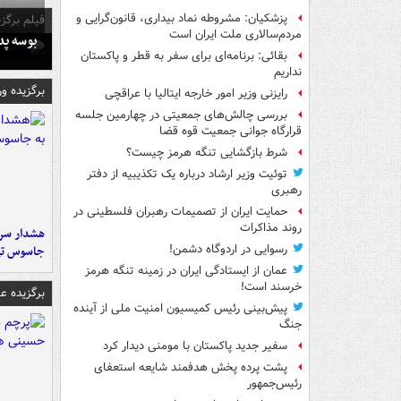
پزشکیان: مشروطه نماد بیداری، قانون‌گرایی و
فیلم برگزی
مردم‌سالاری ملت ایران است
بوسه‌ پ
بقائی: برنامه‌ای برای سفر به قطر و پاکستان
نداریم
برگزیده و
رایزنی وزیر امور خارجه ایتالیا با عراقچی
بررسی چالش‌های جمعیتی در چهارمین جلسه
قرارگاه جوانی جمعیت قوه قضا
شرط بازگشایی تنگه هرمز چیست؟
توئیت وزیر ارشاد درباره یک تکذیبیه از دفتر
رهبری
حمایت ایران از تصمیمات رهبران فلسطینی در
روند مذاکرات
هشدار سرم
رسوایی در اردوگاه دشمن!
جاسوس تی
عمان از ایستادگی ایران در زمینه تنگه هرمز
خرسند است!
برگزیده 
پیش‌بینی رئیس کمیسیون امنیت ملی از آینده
جنگ
سفیر جدید پاکستان با مومنی دیدار کرد
پشت پرده پخش هدفمند شایعه استعفای
رئیس‌جمهور