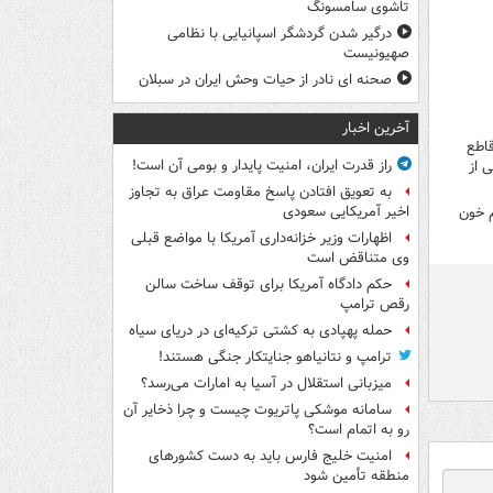
تاشوی سامسونگ
درگیر شدن گردشگر اسپانیایی با نظامی
صهیونیست
صحنه ای نادر از حیات وحش ایران در سبلان
آخرین اخبار
قاطع
راز قدرت ایران، امنیت پایدار و بومی آن است!
 از
به تعویق افتادن پاسخ مقاومت عراق به تجاوز
اخیر آمریکایی سعودی
 خون
اظهارات وزیر خزانه‌داری آمریکا با مواضع قبلی
وی متناقض است
حکم دادگاه آمریکا برای توقف ساخت سالن
رقص ترامپ
حمله پهپادی به کشتی ترکیه‌ای در دریای سیاه
ترامپ و نتانیاهو جنایتکار جنگی هستند!
میزبانی استقلال در آسیا به امارات می‌رسد؟
سامانه موشکی پاتریوت چیست و چرا ذخایر آن
رو به اتمام است؟
امنیت خلیج فارس باید به دست کشورهای
منطقه تأمین شود