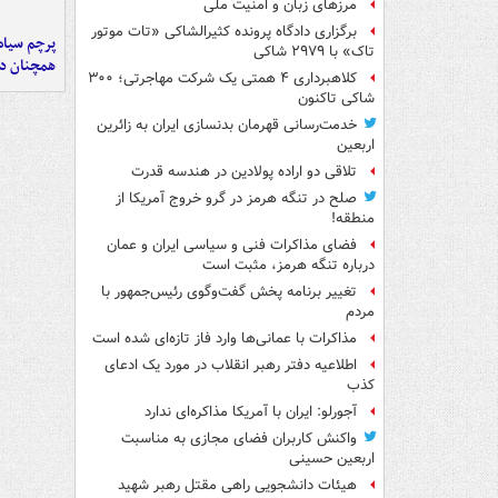
مرزهای زبان و امنیت ملی
برگزاری دادگاه پرونده کثیرالشاکی «تات موتور
پرچم سیاه
تاک» با ۲۹۷۹ شاکی
همچنان در
کلاهبرداری ۴ همتی یک شرکت مهاجرتی؛ ۳۰۰
شاکی تاکنون
خدمت‌رسانی قهرمان بدنسازی ایران به زائرین
اربعین
تلاقی دو اراده پولادین در هندسه قدرت
صلح در تنگه هرمز در گرو خروج آمریکا از
منطقه!
فضای مذاکرات فنی و سیاسی ایران و عمان
درباره تنگه هرمز، مثبت است
تغییر برنامه پخش گفت‌وگوی رئیس‌جمهور با
مردم
مذاکرات با عمانی‌ها وارد فاز تازه‌ای شده است
اطلاعیه دفتر رهبر انقلاب در مورد یک ادعای
کذب
آجورلو: ایران با آمریکا مذاکره‌ای ندارد
واکنش کاربران فضای مجازی به مناسبت
اربعین حسینی
هیئات دانشجویی راهی مقتل رهبر شهید