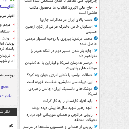
چارچوب کلی تفاهم با عمان مشخص شده است
حاج علی اکبری: انقلاب ما محصول مکتب
عاشورا است
اخبار مرتب
دست بالای ایران در مذاکرات جاری!
مردم و 
استقبال خاص دخترک عراقی از زائران اربعین
استقام
حسینی
روایت غ
محمد مرندی: پیروزی با روحیه استوار مردمی
بودند/ اع
حاصل شده
بامداد فرد
اجازه باز شدن مسیر دوم در تنگه هرمز را
فرزندا
نخواهیم داد
امام شهی
دردسر همزمان آمریکا و اوکراین با ته کشیدن
موشک های پاتریوت
برچسب‌ها
حماقت ترامپ با ذخایر انرژی جهان چه کرد؟
این دیپلماسی نمایشی، شکست خورده است
مجمع 
موشک‌های بالستیک ایران؛ چالش راهبردی
آمریکا
رژیم صه
باید افراد کارآمدتر را به کار گرفت
آنچه رهبر شهید سال‌ها پیش دیده بودند
نظر شم
رایزنی عراقچی و همتای موریتانی خود درباره
تحولات منطقه
نام
روایتی از همدلی و همسویی ملت‌ها در مراسم