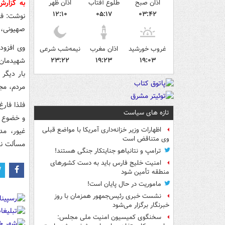
اذان صبح
طلوع آفتاب
اذان ظهر
به گزار
۱۲:۱۰
۰۵:۱۷
۰۳:۴۲
نوشت: فر
صهیونی، 
وی افزود
غروب خورشید
اذان مغرب
نیمه‌شب شرعی
شهیدمان،
۲۳:۲۲
۱۹:۲۳
۱۹:۰۳
بار دیگر
مردم، مج
فلذا فارغ
تازه های سیاست
و خضوع خ
اظهارات وزیر خزانه‌داری آمریکا با مواضع قبلی
غیور، مد
وی متناقض است
مسألت نم
ترامپ و نتانیاهو جنایتکار جنگی هستند!
امنیت خلیج فارس باید به دست کشورهای
منطقه تأمین شود
ماموریت در حال پایان است!
نشست خبری رئیس‌جمهور همزمان با روز
خبرنگار برگزار می‌شود
سخنگوی کمیسیون امنیت ملی مجلس: