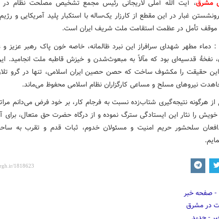
ش مشرق
، آیت الله آملی لاریجانی رئیس مجمع تشخیص مصلحت نظام در ای
ونشستن غبار در این مقطع از کارزار یک‌ساله با استکبار پلید آمریکایی و رژی
موقف تأمل در عظمت استقامت ملت شریف ایران است.
 : دماء مطهر شهدای سرافراز این نبرد ظالمانه، خاصه خون پاک رهبر عزیز و عا
 نفخۀ قدسیه‌ای بود که مآلاً به مبعوث‌شدن و خیزش قاطبه ملت انجامید. این
 این حقیقت را مکشوف ساخت که حصن حصین ایران اسلامی، تنها در گرو تلا
اهدت نیروهای مسلح و مساعی کارگزاران نظام اسلامی محفوظ می‌ماند.
 از هرگونه نتیجه‌گیری شتاب‌زده نسبت به فرجام کار، بر خود فرض می‌دانم مرا
ویش را نثار این ایستادگی سترگ نموده و از درگاه حضرت حق متعال، برای آ
افعان سلحشور حریم امنیت و مسئولان خدوم، ثبات قدم و تقرب به ساح
ایم.