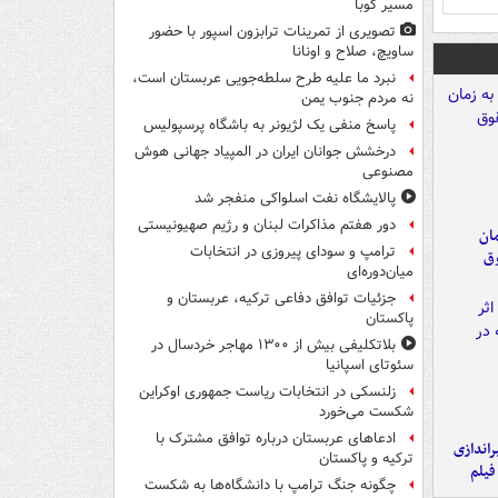
مسیر کوبا
تصویری از تمرینات ترابزون اسپور با حضور
ساویچ، صلاح و اونانا
نبرد ما علیه طرح سلطه‌جویی عربستان است،
نه مردم جنوب یمن
پاسخ منفی یک لژیونر به باشگاه پرسپولیس
درخشش جوانان ایران در المپیاد جهانی هوش
مصنوعی
پالایشگاه نفت اسلواکی منفجر شد
دور هفتم مذاکرات لبنان و رژیم صهیونیستی
مان
ترامپ و سودای پیروزی در انتخابات
وق
میان‌دوره‌ای
جزئیات توافق دفاعی ترکیه، عربستان و
پاکستان
بلاتکلیفی بیش از ۱۳۰۰ مهاجر خردسال در
سئوتای اسپانیا
زلنسکی در انتخابات ریاست جمهوری اوکراین
شکست می‌خورد
ادعاهای عربستان درباره توافق مشترک با
یراندازی
ترکیه و پاکستان
فیلم
چگونه جنگ ترامپ با دانشگاه‌ها به شکست