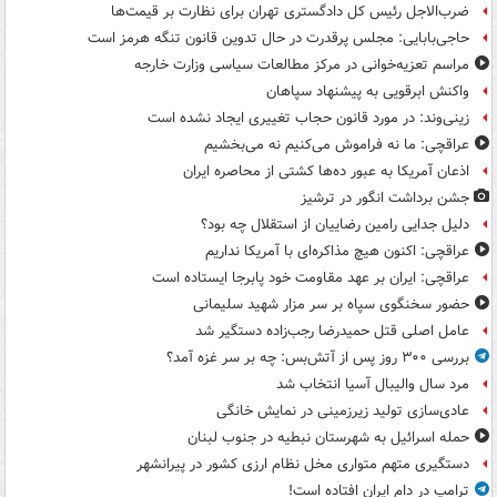
ضرب‌الاجل رئیس کل دادگستری تهران برای نظارت بر قیمت‌ها
حاجی‌بابایی: مجلس پرقدرت در حال تدوین قانون تنگه هرمز است
مراسم تعزیه‌خوانی در مرکز مطالعات سیاسی وزارت خارجه
واکنش ابرقویی به پیشنهاد سپاهان
زینی‌وند: در مورد قانون حجاب تغییری ایجاد نشده است
عراقچی: ما نه فراموش می‌کنیم نه می‌بخشیم
اذعان آمریکا به عبور ده‌ها کشتی از محاصره ایران
جشن برداشت انگور در ترشیز
دلیل جدایی رامین رضاییان از استقلال چه بود؟
عراقچی: اکنون هیچ مذاکره‌ای با آمریکا نداریم
عراقچی: ایران بر عهد مقاومت خود پابرجا ایستاده است
حضور سخنگوی سپاه بر سر مزار شهید سلیمانی
عامل اصلی قتل حمیدرضا رجب‌زاده دستگیر شد
بررسی ۳۰۰ روز پس از آتش‌بس: چه بر سر غزه آمد؟
مرد سال والیبال آسیا انتخاب شد
عادی‌سازی تولید زیرزمینی در نمایش خانگی
حمله اسرائیل به شهرستان نبطیه در جنوب لبنان
دستگیری متهم متواری مخل نظام ارزی کشور در پیرانشهر
ترامپ در دام ایران افتاده است!