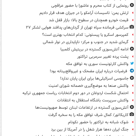
رونمایی از کتاب محرم و عاشورا با حضور عراقچی
ارتش یمن: تاسیسات آرامکو را در جیزان هدف قرار دادیم
قیمت خودرو همچنان در سطوح بالا؛ بازار قفل شد
سرکشی فرمانده سپاه تهران از گردان‌های پدافند هوایی لشکر ۲۷
کمپرسور اسکرو یا پیستونی: کدام انتخاب بهتری است؟
گرمای شدید در جنوب و مرکز؛ ناپایداری در نوار شمالی
ادامه آتش‌سوزی گسترده در بریتیش کلمبیا
پشت پرده تغییر سرمربی تراکتور
واکنش کارتونیست سوری به توافق مکه
فرضیات درباره ایران مضحک و غیرواقع‌بینانه بود!
جاسوسی اسرائیلی‌ها برای ایران پایان ندارد!
واکنش صنعا به موضع‌گیری خصمانه شورای امنیت
احتمال شکست اردوغان در دور دوم انتخابات ریاست جمهوری ترکیه
واکنش سرپرست باشگاه استقلال به انتقادات
آتش‌سوزی گسترده در ارتفاعات لبنان توسط صهیونیست‌ها
کاریکاتور/ کمال شرف توافق مکه را به سخره گرفت
شوک شبانه به تراکتور با حضور نکونام
جنگ ایران ده‌ها هزار شغل را در آمریکا از بین برد