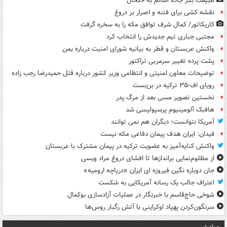
طبیعت بکر جاده اسالم به خلخال
نقشه کشی برای فتنه و اصرار بر دروغ
کاریکاتور/ کمال شرف توافق مکه را به سخره گرفت
مجتبی جباری تیم جدیدش را انتخاب کرد
واکنش عربستان و قطر به بیانیه شورای امنیت درباره یمن
پشت پرده تغییر سرمربی تراکتور
توضیحات معاون امنیتی و انتظامی وزیر کشور درباره قتل حمیدرضا رجب زاده
رویای اف-۳۵ ترکیه در بن‌بست
نخستین تصویر مسی بعد از مرگ پدر
هافبک آلومینیوم پرسپولیسی شد
آمریکا نتوانست؛ دیگران هم نمی توانند
فیدان: ایران هدف پیمان دفاعی مکه نیست
واکنش کنایه‌آمیز به عضویت ترکیه در پیمان مشترک با عربستان
از مظلوم‌نمایی براندازها تا افشای دروغ مراد ویسی
جان دوباره نگین فیروزه ای ایران «دریاچه ارومیه»
اعتراف جالب یک رسانه آمریکایی به شکست
شوخی حاج‌قاسم با خبرنگار در عملیات آزادسازی بوکمال
سرنگون‌کردن پهپاد اوکراینی با آتش رگبار روس‌ها