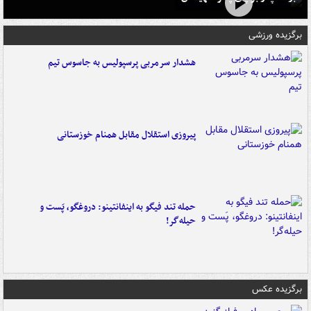
برگزیده ورزشی
هشدار سرمربی پرسپولیس به جاسوس تیم
پیروزی استقلال مقابل همنام خوزستانی
حمله تند فیگو به اینفانتینو: دروغگو، پَست‌ و
حیله‌گر!
برگزیده عکس