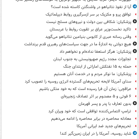
آیا از نفوذ نتانیاهو در واشنگتن کاسته شده است؟
توافق پرو و مکزیک بر سر ازسرگیری روابط دیپلماتیک
پزشکیان: شکافی بین دولت و نیروهای مسلح نیست
تاکید نخست‌وزیر عراق بر تقویت روابط با عربستان
وقتی رسانه عبری از کابوس بنیامین نتانیاهو می‌گوید
هیچ دولتی به اندازۀ ما در جهت سیاست‌های رهبری قدم برنداشت
پزشکیان: هرگز استعفا نداده‌ام و نخواهم داد
تجاوزات مجدد رژیم صهیونیستی به جنوب لبنان
حمله به ۱۵ نفتکش‌ اماراتی از ابتدای جنگ
پزشکیان: ما نوکر مردم و در خدمت آنان هستیم
سنای آمریکا لایحه تحریم‌های گسترده انرژی روسیه را تصویب کرد
عراقچی: زمان آن فرا رسیده است که به خود متکی باشیم
۶ فوتی و ۵ مصدوم بر اثر تصادف زنجیره‌ای
بدون تعارف با پدر و پسر قهرمان
ترامپ التماس‌کننده توافقی است که خود ویران کرد
معادله محاصره در برابر محاصره را ادامه می‌دهیم
تحریم‌های جدید ضد ایرانی آمریکا
شاید روسیه، آمریکا را در ایران زمین‌گیر کند!