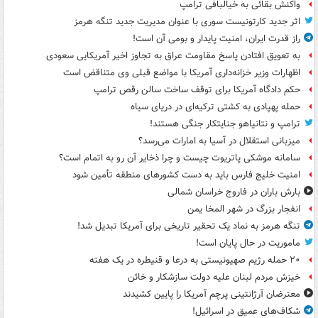
واکنش بقائی به خیالبافی ترامپ
اثر جدید کارتونیست سوری با عنوان مدیریت جدید تنگه هرمز
راز قدرت ایران، امنیت پایدار و بومی آن است!
به تعویق افتادن پاسخ مقاومت عراق به تجاوز اخیر آمریکایی سعودی
اظهارات وزیر خزانه‌داری آمریکا با مواضع قبلی وی متناقض است
حکم دادگاه آمریکا برای توقف ساخت سالن رقص ترامپ
حمله پهپادی به کشتی ترکیه‌ای در دریای سیاه
ترامپ و نتانیاهو جنایتکار جنگی هستند!
میزبانی استقلال در آسیا به امارات می‌رسد؟
سامانه موشکی پاتریوت چیست و چرا ذخایر آن رو به اتمام است؟
امنیت خلیج فارس باید به دست کشورهای منطقه تأمین شود
بارش باران در فاروج خراسان شمالی
انفجار بزرگ در شهر المخا یمن
تنگه هرمز به نماد یک تحقیر تاریخی برای آمریکا تبدیل شد!
ماموریت در حال پایان است!
۲۰ حمله رژیم صهیونیستی به درعا و قنیطره در یک هفته
خیزش مردم لبنان علیه دولت سازشکار و خائن
معترضان آرژانتینی پرچم آمریکا را پایین کشیدند
شکاف‌های عمیق در اسرائیل!