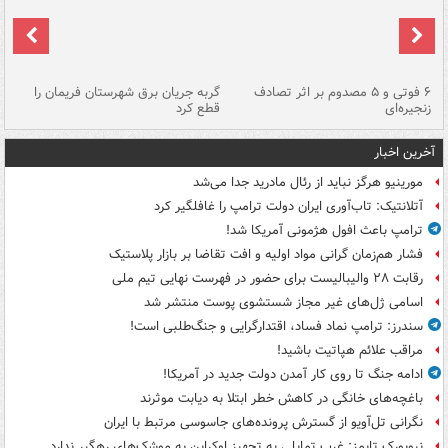
۶ فوتی و ۵ مصدوم بر اثر تصادف
گربه جریان برق شهرستان فریمان را
رگ
زنجیره‌ای
قطع کرد
آخرین اخبار
مورینیو هرگز نباید از رئال مادرید جدا می‌شد
آتلانتیک: تاب‌آوری ایران دولت ترامپ را غافلگیر کرد
ترامپ باعث افول هژمونی آمریکا شد!
فشار هم‌زمان گرانی مواد اولیه و افت تقاضا بر بازار پلاستیک
رقابت ۲۸ والیبالیست برای حضور در فهرست نهایی تیم ملی
اسامی ژل‌های غیر مجاز شستشوی پوست منتشر شد
سندرز: ترامپ نماد فساد، اقتدارگرایی و جنگ‌طلبی است!
مراقب علائم هپاتیت باشید!
ادامه جنگ تا روی کار آمدن دولت جدید در آمریکا!
باغچه‌های خانگی در کاهش خطر ابتلا به دیابت موثرند
نگرانی تل‌آویو از گسترش پرونده‌های جاسوسی مرتبط با ایران
نیویورک تایمز: غرب تمایلی به تجهیز اوکراین به موشک‌های رهگیر ندارد