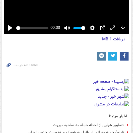
00:00
Play
Mute
Settings
PIP
Enter
Down
دریافت
1 MB
fullscreen
اخبار مرتبط
تصاویر هوایی از لحظه حمله به ضاحیه بیروت
فیلم/ حمله پهپادی اسرائیل به شهرک میفدون در جنوب لبنان