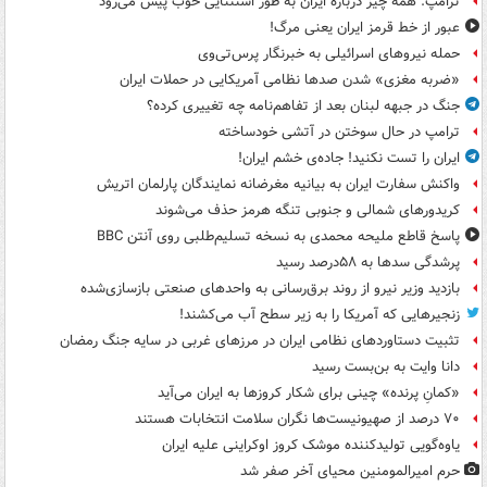
ترامپ: همه چیز درباره ایران به طور استثنایی خوب پیش می‌رود
عبور از خط قرمز ایران یعنی مرگ!
حمله نیروهای اسرائیلی به خبرنگار پرس‌تی‌وی
«ضربه مغزی» شدن صدها نظامی آمریکایی در حملات ایران
جنگ در جبهه لبنان بعد از تفاهم‌نامه چه تغییری کرده؟
ترامپ در حال سوختن در آتشی خودساخته
ایران را تست نکنید! جاده‌ی خشم ایران!
واکنش سفارت ایران به بیانیه مغرضانه نمایندگان پارلمان اتریش
کریدورهای شمالی و جنوبی تنگه هرمز حذف می‌شوند
پاسخ قاطع ملیحه محمدی به نسخه تسلیم‌طلبی روی آنتن BBC
پرشدگی سدها به ۵۸درصد رسید
بازدید وزیر نیرو از روند برق‌رسانی به واحدهای صنعتی بازسازی‌شده
زنجیرهایی که آمریکا را به زیر سطح آب می‌کشند!
تثبیت دستاوردهای نظامی ایران در مرزهای غربی در سایه جنگ رمضان
دانا وایت به بن‌بست رسید
«کمانِ پرنده» چینی برای شکار کروزها به ایران می‌آید
۷۰ درصد از صهیونیست‌ها نگران سلامت انتخابات هستند
یاوه‌گویی تولیدکننده موشک کروز اوکراینی علیه ایران
حرم امیرالمومنین محیای آخر صفر شد