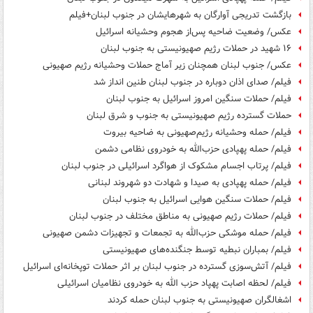
بازگشت تدریجی آوارگان به شهرهایشان در جنوب لبنان+فیلم
عکس/ وضعیت ضاحیه پس‌از هجوم وحشیانه اسرائیل
۱۶ شهید در حملات رژیم صهیونیستی به جنوب لبنان
عکس/ جنوب لبنان همچنان زیر آماج حملات وحشیانه رژیم صهیونی
فیلم/ صدای اذان دوباره در جنوب لبنان طنین انداز شد
فیلم/ حملات سنگین امروز اسرائیل به جنوب لبنان
حملات گسترده رژیم صهیونیستی به جنوب و شرق لبنان
فیلم/ حمله وحشیانه رژیم‌صهیونی به ضاحیه بیروت
فیلم/ حمله پهپادی حزب‌الله به خودروی نظامی دشمن
فیلم/ پرتاب اجسام مشکوک از هواگرد اسرائیلی در جنوب لبنان
فیلم/ حمله پهپادی به صیدا و شهادت دو شهروند لبنانی
فیلم/ حملات سنگین هوایی اسرائیل به جنوب لبنان
فیلم/ حملات رژیم صهیونی به مناطق مختلف در جنوب لبنان
فیلم/ حمله موشکی حزب‌الله به تجمعات و تجهیزات دشمن صهیونی
فیلم/ بمباران نبطیه توسط جنگنده‌های صهیونیستی
فیلم/ آتش‌سوزی گسترده در جنوب لبنان بر اثر حملات توپخانه‌ای اسرائیل
فیلم/ لحظه اصابت پهپاد حزب الله به خودروی نظامیان اسرائیلی
اشغالگران صهیونیستی به جنوب لبنان حمله کردند