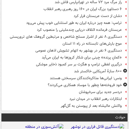
راز مرگ مرد ۷۲ ساله در تهرانپارس فاش شد
۶ دستاورد بزرگ ایران در ۱۶۰ روز رهبری رهبر انقلاب
دشان از دست عربستان فرار کرد
ترامپ: همه چیز درباره ایران به طور استثنایی خوب پیش می‌رود
عربستان فرمانده ائتلاف دریایی چندملیتی را منصوب کرد
دستگیری ۸ نفر از اشرار مسلح شاخص و مرتبطین گروهک های تروریستی
موج بارش‌های تابستانه در راه ۱۱ استان
دستگیری ۶ نفر در بهشهر به اتهام تشویش اذهان عمومی
«کمانِ پرنده» چینی برای شکار کروزها به ایران می‌آید
درگیری لفظی ترامپ و هگزث بر سر کمبود ذخایر موشکی
۸۰۰ سازۀ آمریکایی خاکستر شد
ونس: ایرانی‌ها مذاکره‌کنندگان سرسختی هستند
خود فروخته‌ها چطور با موساد همکاری می‌کردند؟
دردسر جدید برای سرخپوشان
ابتکارات رهبر انقلاب در میدان نبرد
واکنش عالیشاه بعد از پیوستن به گل‌گهر
حوادث