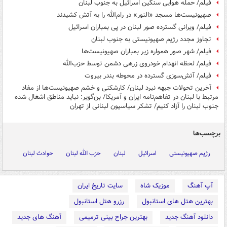
فیلم/ حمله هوایی سنگین اسرائیل به جنوب لبنان
صهیونیست‌ها مسجد «النور» در رام‌الله را به آتش کشیدند
فیلم/ ویرانی گسترده صور لبنان در پی بمباران اسرائیل
تجاوز مجدد رژیم صهیونیستی به جنوب لبنان
فیلم/ شهر صور همواره زیر بمباران صهیونیست‌ها
فیلم/ لحظه انهدام خودروی زرهی دشمن توسط حزب‌الله
فیلم/ آتش‌سوزی گسترده در محوطه بندر بیروت
آخرین تحولات جبهه نبرد لبنان/ کارشکنی و خشم صهیونیست‌ها از مفاد
مرتبط با لبنان در تفاهم‌نامه ایران و آمریکا/ بن‌گویر: نباید مناطق اشغال شده
جنوب لبنان را آزاد کنیم/ تشکر سیاسیون لبنانی از تهران
برچسب‌ها
رژیم صهیونیستی
اسرائیل
لبنان
حزب الله لبنان
حوادث لبنان
آپ آهنگ
موزیک شاه
سایت تاریخ ایران
بهترین هتل های استانبول
رزرو هتل استانبول
دانلود آهنگ جدید
بهترین جراح بینی ترمیمی
آهنگ های جدید