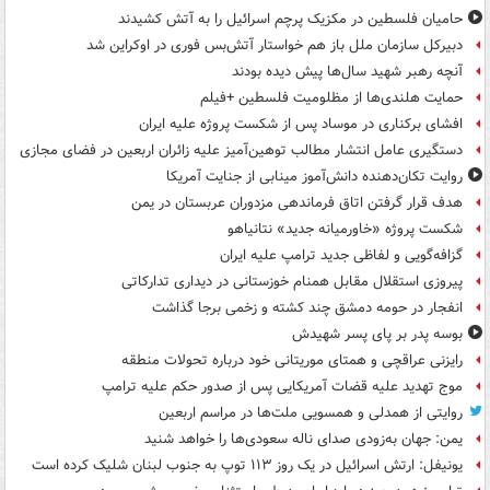
حامیان فلسطین در مکزیک پرچم اسرائیل را به آتش کشیدند
دبیرکل سازمان ملل باز هم خواستار آتش‌بس فوری در اوکراین شد
آنچه رهبر شهید سال‌ها پیش دیده بودند
حمایت هلندی‌ها از مظلومیت فلسطین +فیلم
افشای برکناری در موساد پس از شکست پروژه علیه ایران
دستگیری عامل انتشار مطالب توهین‌آمیز علیه زائران اربعین در فضای مجازی
روایت تکان‌دهنده دانش‌آموز مینابی از جنایت آمریکا
هدف قرار گرفتن اتاق‌ فرماندهی مزدوران عربستان در یمن
شکست پروژه «خاورمیانه جدید» نتانیاهو
گزافه‌گویی و لفاظی جدید ترامپ علیه ایران
پیروزی استقلال مقابل همنام خوزستانی در دیداری تدارکاتی
انفجار در حومه دمشق چند کشته و زخمی برجا گذاشت
بوسه‌ پدر بر پای پسر شهیدش
رایزنی عراقچی و همتای موریتانی خود درباره تحولات منطقه
موج تهدید علیه قضات آمریکایی پس از صدور حکم علیه ترامپ
روایتی از همدلی و همسویی ملت‌ها در مراسم اربعین
یمن: جهان به‌زودی صدای ناله سعودی‌ها را خواهد شنید
یونیفل: ارتش اسرائیل در یک روز ۱۱۳ توپ به جنوب لبنان شلیک کرده است