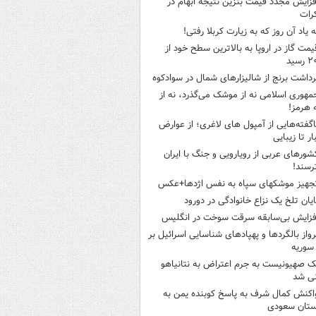
فزایش مجدد قیمت بنزین نتیجه ابهام در
رات
ه یاد آن روز که به زیارت کربلا رفتی!
یمت گاز در اروپا به بالاترین سطح خود از
سید
رداشت برنج از شالیزارهای شمال در سوادکوه
مهوری اسلامی نه از موشک می‌گذرد، نه از
 هرمز!
اگفته‌هایی از آمپول های لاغری؛ از عوارض
ار تا زیبایی
شورهای عربی از رویارویی و جنگ با ایران
رسند!
جهیز موشکهای سپاه به نفس اژدها+عکس
ایان تلخ یک نزاع خانوادگی در دورود
فزایش بی‌سابقه سرقت سوخت در انگلیس
رواز بالگردها و پهپادهای شناسایی اسرائیل بر
 سوریه
ک صهیونیست به جرم اعتراض به نتانیاهو
نی شد
اکنش کمال شرف به پاسخ کوبنده یمن به
ستان سعودی