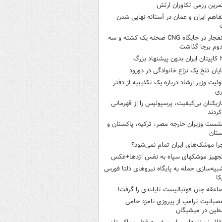
مرین رزمی تکاوران ارتش
فاهم ایران و عمان در آستانه نهایی شدن
انفجار در جایگاه CNG صحنه یک کشته و سه
وم برجا گذاشت
ن بدون پیشنهاد بزرگ
ایان تلخ یک نزاع خانوادگی در دورود
وئیت وزیر ارشاد درباره یک تکذیبیه از دفتر
ری
ازیکنان بی‌کیفیت، پرسپولیس را از قهرمانی
کردند
شست وزیران خارجه مصر، ترکیه، پاکستان و
ستان
را موشک‌های ایران تمام نمی‌شود؟
جهیز موشکهای سپاه به نفس اژدها+عکس
بیه‌سازی حمله به پایگاه نیروهای دلتا فورس
کا
اعقه جان فوتبالیست تایلندی را گرفت!
صبانیت ترامپ از پیروزی نامزد حامی
طین در میشیگان