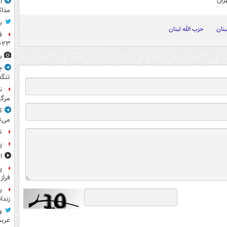
ران
ا
مذاک
ب
بنان
حزب الله لبنان
ق
۲۰۲۳ ر
ب
ج
تنگه
ن
مرگب
ک
می‌ت
ت
پ
ا
پ
فراز
ی
زندا
و
عرب