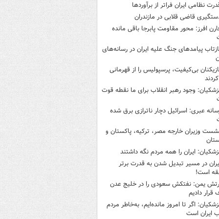
درت نظامی ایران فراتر از برآوردها
ستگیری قاضی قلابی در مازندران
ارن افرز: محور مقاومت پابرجا باقی مانده
ازتاب پیامدهای جنگ علیه ایران در رسانه‌های
ن
ازیکنان بی‌کیفیت، پرسپولیس را از قهرمانی
کردند
زشکیان: وجود رهبر انقلاب برای ما نقطه قوت
سانه عبری: اسرائیل دچار ناترازی برق شده
شست وزیران خارجه مصر، ترکیه، پاکستان و
ستان
زشکیان: ایران را همه مردم نگه داشتند
یران در مسیر تبدیل شدن به قدرت برتر
قه است!
رتش یمن: نفتکش سعودی را در خلیج عدن
قرار دادیم
زشکیان: اگر تا امروز مانده‌ایم، به‌خاطر مردم
 ایران است