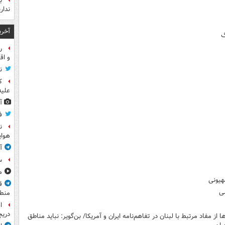
ب
ندار
آخری
گ
ر
و اق
ن
ک
علیه
آ
ف
ن
هوای
آ
س
مشا
هیونی
ق
لی
منطق
ا
دریچ
مفاد مرتبط با لبنان در تفاهم‌نامه ایران و آمریکا/ بن‌گویر: نباید مناطق