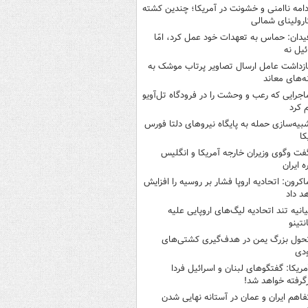
دامه ناامنی و خشونت در آمریکا؛ چندین کشته
ارولینای شمالی
یدان: حماس به تعهدات خود عمل کرد، امّا
ئیل نه
ازداشت عامل ارسال تصاویر پرتاب موشک به
ه‌های معاند
اجرایی که رعب و وحشت را در فرودگاه تل‌آویو
 کرد
بیه‌سازی حمله به پایگاه نیروهای دلتا فورس
کا
فت وگوی وزیران خارجه آمریکا و انگلیس
ه ایران
اکرون: اتحادیه اروپا فشار بر روسیه را افزایش
د داد
یانیه تند اتحادیه لیگ‌های اروپایی علیه
نتینو
حول بزرگ یمن در هدف‌گیری کشتی‌های
دی
مریکا: گفتگوهای لبنان و اسرائیل فردا
گرفته خواهد شد!
فاهم ایران و عمان در آستانه نهایی شدن