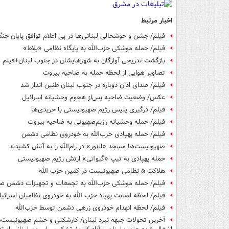
اخبار مرتبط
فیلم/ جشن و خوشحالی لبنانی‌ها در پی اعلام توافق پایان جن
فیلم/ حمله موشکی حزب‌الله به پایگاه نظامی «بلاط»
بازگشت تدریجی آوارگان به شهرهایشان در جنوب لبنان+فیلم
تصاویر هوایی از لحظه حمله به ضاحیه بیروت
فیلم/ صدای اذان دوباره در جنوب لبنان طنین انداز شد
عکس/ وضعیت ضاحیه پس‌از هجوم وحشیانه اسرائیل
فیلم/ درگیری پلیس رژیم صهیونیستی با حریدی‌ها
فیلم/ حمله وحشیانه رژیم‌صهیونی به ضاحیه بیروت
فیلم/ حمله پهپادی حزب‌الله به خودروی نظامی دشمن
صهیونیست‌ها مسجد «النور» در رام‌الله را به آتش کشیدند
حمله پهپادی به تیپ «گیواتی» ارتش رژیم صهیونیستی
هلاکت ۵ نظامی صهیونیست در کمین حزب الله
فیلم/ حمله موشکی حزب‌الله به تجمعات و تجهیزات دشمن ص
فیلم/ لحظه اصابت پهپاد حزب الله به خودروی نظامیان اسرائی
فیلم/ لحظه انهدام خودروی زرهی دشمن توسط حزب‌الله
آخرین تحولات جبهه نبرد لبنان/ کارشکنی و خشم صهیونیست‌ها از 