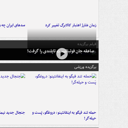
زمان شارژ اعتبار کالابرگ تغییر کرد
سدهای ایران چه و
فیلم برگزیده
صاعقه جان فوتبالیست تایلندی را گرفت!
برگزیده ورزشی
حمله تند فیگو به اینفانتینو: دروغگو، پَست‌ و
جنجال جدید نیمار
حیله‌گر!