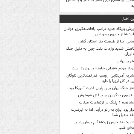
قائی: برنامه‌ای برای سفر به قطر و پاکستان
یم
ن اخبار
یزش پایگاه جدید ترامپ بافاصله‌گیری جوانان
لیت‌ها از جمهوری‌خواهان
مایی زیبا از طبیعت بکر استان گیلان
اهش شدید واردات نفت چین به دلیل جنگ
 ایران
هوی ایرانی
ریاد مردم «فدایی خامنه‌ای بودن» است
شریه آمریکایی: روسیه قدرتمندترین ناوگان
ی در کل اروپا را دارد
غاز جنگ ایران برای پایان قدرت آمریکا بود
ناریوی بلاگر زن برای قتل شوهرش
هده ۴ پلنگ در ارتفاعات میناب
رار بود ایران به زانو درآید، اما به ابرقدرت
ه تبدیل شد!
همیت تشخیص زودهنگام بیماری‌های
ه‌ای قلب