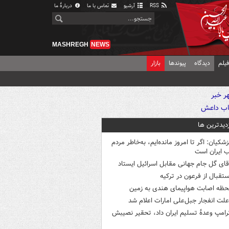
RSS
آرشیو
تماس با ما
دربارهٔ ما
MASHREGH
NEWS
یلم
دیدگاه
پیوندها
بازار
زدیدترین ها
زشکیان: اگر تا امروز مانده‌ایم، به‌خاطر مردم
 ایران است
قای گل جام جهانی مقابل اسرائیل ایستاد
ستقبال از فرعون در ترکیه
حظه اصابت هواپیمای هندی به زمین
لت انفجار جبل‌علی امارات اعلام شد
رامپ وعدۀ تسلیم ایران داد، تحقیر نصیبش