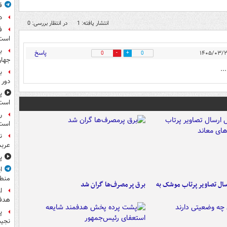
ق
د
انتشار یافته: 1
در انتظار بررسی: 0
ف
است
ب
پاسخ
0
0
جها
..
ب
دور 
پ
است
ر
است
ن
عرب
پ
ا
منط
ال تصاویر پرتاب موشک به
برق پرمصرف‌ها گران شد
ا
هدف 
پ
نجیب