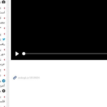
ت
ت
است
مصد
۳ کاپیتان ایرا
پ
ت
رهب
ب
دور 
Play
ن
عرب
چ
ت
ش
آمری
ص
ع
فلس