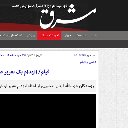
خانه
سیاست
جهان
تحولات منطقه
ورزش
شبکه‌های اجتماع
کد خبر
1818604
تاریخ انتشار:
۲۵ خرداد ۱۴۰۵ - ۱۳:۰۰
عکس و فیلم
فیلم/ انهدام یک نفربر صه
رزمندگان حزب‌الله لبنان تصاویری از لحظه انهدام نفربر ار