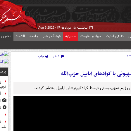
پنجشنبه ۱۵ مرداد ۱۴۰۵ -
Aug 6 2026
ی
دفاع و امنیت
جهاد و مقاومت
حسینیه
فرهنگ و هنر
جامعه
اقتصاد
عکس و ف
۱ نظر
چاپ
پربا
یونی با کوادهای ابابیل حزب‌الله
پ
نجیب
تش رژیم صهیونیستی توسط کوادکوپترهای ابابیل منتشر کردند.
آ
ا
ل
ع
ت
شد