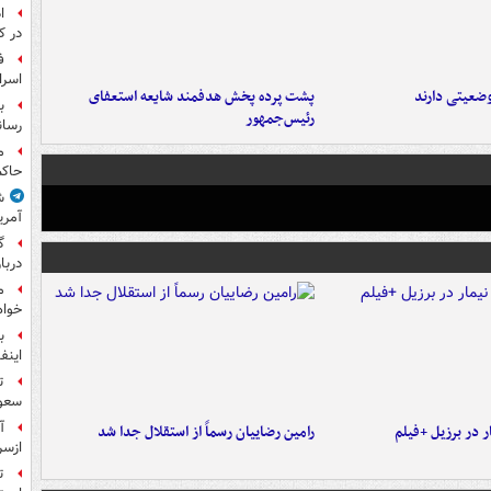
ا
در ک
ف
اسرا
ضعیتی دارند
پشت پرده پخش هدفمند شایعه استعفای
ب
رئیس‌جمهور
رسان
م
حاکم
ش
آمری
گ
دربار
م
خواه
ب
اینفا
ت
سعو
آ
 در برزیل +فیلم
رامین رضاییان رسماً از استقلال جدا شد
ازسر
ت