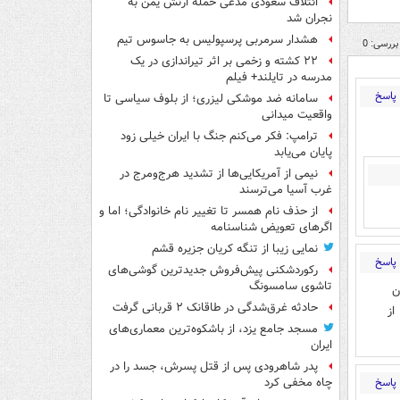
ائتلاف سعودی مدعی حمله ارتش یمن به
نجران شد
هشدار سرمربی پرسپولیس به جاسوس تیم
بررسی: 0
۲۲ کشته و زخمی بر اثر تیراندازی در یک
مدرسه در تایلند+ فیلم
پاسخ
سامانه ضد موشکی لیزری؛ از بلوف سیاسی تا
واقعیت میدانی
ترامپ: فکر می‌کنم جنگ با ایران خیلی زود
پایان می‌یابد
نیمی از آمریکایی‌ها از تشدید هرج‌ومرج در
غرب آسیا می‌ترسند
از حذف نام همسر تا تغییر نام خانوادگی؛ اما و
اگرهای تعویض شناسنامه
نمایی زیبا از تنگه کریان جزیره قشم
پاسخ
رکوردشکنی پیش‌فروش جدیدترین گوشی‌های
تاشوی سامسونگ
ن
حادثه غرق‌شدگی در طاقانک ۲ قربانی گرفت
از
مسجد جامع یزد، از باشکوه‌ترین معماری‌های
ایران
پدر شاهرودی پس از قتل پسرش، جسد را در
پاسخ
چاه مخفی کرد