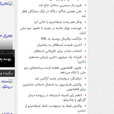
هرو رنار سرمربی ساحل عاج شد
علی نعمتی شاگرد دژاگه در لیگ ستارگان قطر
شد
ونگر هم پشت اینفانتینو را خالی کرد
تورنمنت چهار جانبه در بصره با حضور تیم ملی
ایران
کالابرگ ۳ گروه شارژ شد
بازگشت والیبال روسیه به VNL
آخرین فرصت استقلال به رضاییان
انتخاب جذاب برای کاپیتانی استقلال
فیلم برگزی
قرارداد یک میلیون دلاری بازیکن صدهزار
بوسه‌ پ
دلاری!
علوی: قلعه‌نویی هفته آینده برنامه‌های تیم
ملی را ارائه می‌دهد
برگزیده و
تراِشتگن دروازه‌بان جدید آژاکس شد
واکنش فدراسیون به احتمال انتخاب جانشین
برای قلعه‌نویی
اعلام رای کمیته استیناف در پرونده دیدار
گل‌گهر و چادرملو
واکنش فیفا به درخواست کمک اینفانتینو از
ترامپ
حمله تند ف