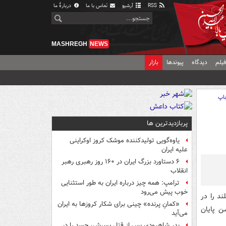
RSS
آرشیو
تماس با ما
دربارهٔ ما
MASHREGH
NEWS
یلم
دیدگاه
پیوندها
بازار
اپ
پربازدیدترین ها
یاوه‌گویی تولیدکننده موشک کروز اوکراینی
علیه ایران
۶ دستاورد بزرگ ایران در ۱۶۰ روز رهبری رهبر
انقلاب
ترامپ: همه چیز درباره ایران به طور استثنایی
خوب پیش می‌رود
ند را در
«کمانِ پرنده» چینی برای شکار کروزها به ایران
 از جشن پایان
می‌آید
پدر شاهرودی پس از قتل پسرش، جسد را در