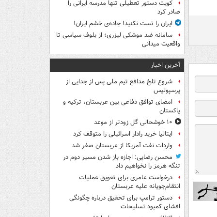
کویت دستور تعطیلی تنها مدرسه ایرانی را
صادر کرد
ایران را تست نکنید! جاده‌ی خشم ایران!
سامانه ضد موشکی لیزری؛ از بلوف سیاسی تا
واقعیت میدانی
آخرین اخبار
شروع تلخ مدافع تیم ملی پس از جدایی از
پرسپولیس
امضای توافق دفاعی بین عربستان، ترکیه و
پاکستان
۱۰ خوشحالی گل زودتر از موعد
ایتالیا خرید رادار اسرائیلی را متوقف کرد
واردات نفت آمریکا از عربستان صفر شد
محسن رضایی: اجازه باز شدن مسیر دوم در
تنگه هرمز را نخواهیم داد
درخواست عامری برای تعویق عملیات
انتقام‌جویانه علیه عربستان
دستور ترامپ برای تحقیق درباره چگونگی
افشای کمبود تسلیحات