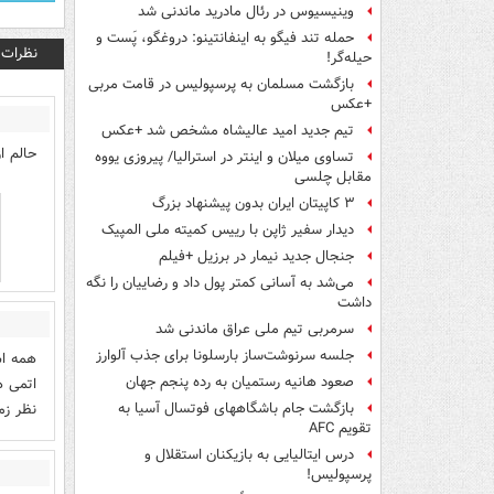
وینیسیوس در رئال مادرید ماندنی شد
حمله تند فیگو به اینفانتینو: دروغگو، پَست‌ و
نظرات
حیله‌گر!
بازگشت مسلمان به پرسپولیس در قامت مربی
+عکس
تیم جدید امید عالیشاه مشخص شد +عکس
حالم ا
تساوی میلان و اینتر در استرالیا/ پیروزی یووه
مقابل چلسی
۳ کاپیتان ایران بدون پیشنهاد بزرگ
دیدار سفیر ژاپن با رییس کمیته ملی المپیک
جنجال جدید نیمار در برزیل +فیلم
می‌شد به آسانی کمتر پول داد و رضاییان را نگه
داشت
سرمربی تیم ملی عراق ماندنی شد
جلسه سرنوشت‌ساز بارسلونا برای جذب آلوارز
همه اش
صعود هانیه رستمیان به رده پنجم جهان
اتمی ه
نظر زم
بازگشت جام باشگاههای فوتسال آسیا به
تقویم AFC
درس ایتالیایی‌ به بازیکنان استقلال و
پرسپولیس!