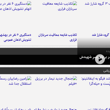
تکذیب شایعه معافیت سربازان
دستگیری ۶ نفر در به
فراری
تشویش اذهان عمومی
ده
در بر پای پسر شهیدش
رزشی
یگو به اینفانتینو:
جنجال جدید نیمار در برزیل +فیلم
رامین رضاییان رسماً از اس