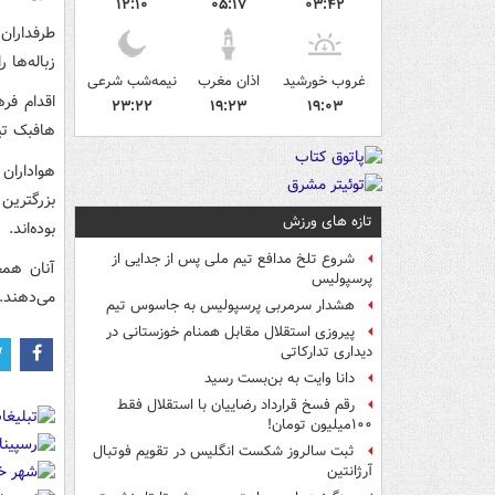
۱۲:۱۰
۰۵:۱۷
۰۳:۴۲
طرفداران 
زباله‌ها ر
غروب خورشید
اذان مغرب
نیمه‌شب شرعی
اقدام فر
۲۳:۲۲
۱۹:۲۳
۱۹:۰۳
هافبک تیم
بزرگترین
تازه های ورزش
بوده‌اند.
شروع تلخ مدافع تیم ملی پس از جدایی از
آنان همچ
پرسپولیس
می‌دهند.
هشدار سرمربی پرسپولیس به جاسوس تیم
پیروزی استقلال مقابل همنام خوزستانی در
دیداری تدارکاتی
دانا وایت به بن‌بست رسید
رقم فسخ قرارداد رضاییان با استقلال فقط
۱۰۰میلیون تومان!
ثبت سالروز شکست انگلیس در تقویم فوتبال
آرژانتین