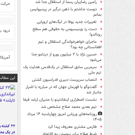
رامین رضاییان رسماً از استقلال جدا شد
حرکت 
دوست نداشتم با ذهن درگیر در پرسپولیس
بمانم
تغییرات جدید یوفا در لیگ‌های اروپایی
دست رد وینیسیوس به حقوقی هم سطح
درود ب
رونالدو!
ماجرای خواهرخواندگی استقلال و تیم
افغانستانی چه بود؟
حسین نژاد با ۲ میلیون یورو از دینامو جدا
آمریکا
می‌شود
سرمربی سابق استقلال در یک‌قدمی هدایت یک
تیم ملی
این مطالب
انتصاب سرپرست دبیری فدراسیون کشتی
گفت‌وگو با قهرمان جهان که در مبارزه با اشرار
جانباز شد
نشست اضطراری اینفانتینو با مدیران ارشد فیفا
تیم بعدی محمد صلاح مشخص شد
روزنامه‌های ورزشی امروز چهارشنبه ۱۴ مرداد
۱۴۰۵
۲۲ کشته 
طارمی مشتری معروف پیدا کرد
در یک مدر
شرط صلاح برای پیوستن به الاتحاد