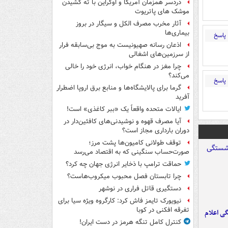
دردسر همزمان آمریکا و اوکراین با ته کشیدن
موشک های پاتریوت
آثار مخرب مصرف الکل و سیگار در بروز
بیماری‌ها
پاسخ
اذعان رسانه صهیونیست به موج بی‌سابقه فرار
از سرزمین‌های اشغالی
چرا مغز در هنگام خواب، انرژی خود را خالی
می‌کند؟
پاسخ
گرما برای پالایشگاه‌ها و منابع برق اروپا اضطرار
آفرید
ایالات متحده واقعاً یک «ببر کاغذی» است!
آیا مصرف قهوه و نوشیدنی‌های کافئین‌دار در
دوران بارداری مجاز است؟
توقف طولانی کامیون‌ها پشت مرز؛
صورت‌حساب سنگینی که به اقتصاد می‌رسد
حماقت ترامپ با ذخایر انرژی جهان چه کرد؟
چرا تابستان فصل محبوب میکروب‌هاست؟
دستگیری قاتل فراری در نوشهر
نیویورک تایمز فاش کرد: کارگروه ویژه سیا برای
تفرقه افکنی در کوبا
ی اعلام
کنترل کامل تنگه هرمز در دست ایران!