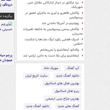
برد تراکتور در دیدار تدارکاتی مقابل مس
دروغگو، پَ
شهربابک
واکنش طاهری و ایری به ماجرای حضور در
برگزیده 
پرسپولیس
پوچتینو در آمریکا ماندنی شد
واکنش رسمی پرسپولیس به شایعه تغییرات
مدیریتی
اسپک فضایی رکورد لیگ ملت‌ها را شکست
+عکس
والدانو: اینفانتینو را نمی‌بخشم
پرچم سیاه
اینفانتینو برای بقا دست به دامن ترامپ شد
همچنان در
آپ آهنگ
موزیک شاه
دانلود آهنگ جدید
سایت تاریخ ایران
بهترین هتل های استانبول
رزرو هتل استانبول
بهترین جراح بینی ترمیمی
آهنگ های جدید
دانلود آهنگ جدید