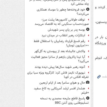
چاه مخفی کرد
 کردند و
خود فروخته‌ها چطور با موساد همکاری
می‌کردند؟
توقف طولانی کامیون‌ها پشت مرز؛
ینستون،
صورت‌حساب سنگینی که به اقتصاد می‌رسد
بوسه‌ پدر بر پای پسر شهیدش
ابتکارات رهبر انقلاب در میدان نبرد
اولین بار در
رقم فسخ قرارداد رضاییان با استقلال فقط
ورزشگاه
۱۰۰میلیون تومان!
واکنش عالیشاه بعد از پیوستن به گل‌گهر
آیا تینا پاکروان بازهم از ساترا مجوز فعالیت
، انجام
می‌گیرد؟
آنچه رهبر شهید سال‌ها پیش دیده بودند
نیویورک تایمز فاش کرد: کارگروه ویژه سیا برای
تفرقه افکنی در کوبا
حال و هوای سامرا بعد از ایام اربعین
هشدار افسر ارشد آمریکایی به کاخ سفید
+فیلم
پاسخ قاطع ملیحه محمدی به نسخه
تسلیم‌طلبی روی آنتن BBC