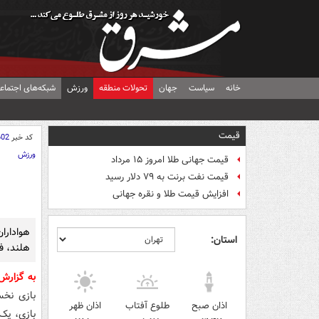
خانه
سیاست
جهان
تحولات منطقه
ورزش
شبکه‌های اجتماع
قیمت
کد خبر
602
ورزش
قیمت جهانی طلا امروز ۱۵ مرداد
قیمت نفت برنت به ۷۹ دلار رسید
افزایش قیمت طلا و نقره جهانی
هوادارا
استان:
هلند، فر
به گزار
اذان صبح
طلوع آفتاب
اذان ظهر
بازی، یک 