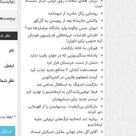
برزگر: همای سعادت روی دوش تارتار نشسته
است
رونمایی رئال مادرید از دیومانده
برچسب‌ها
واکنش عالیشاه بعد از پیوستن به گل‌گهر
لیونل مسی چگونه وارد باشگاه میلیاردها شد؟
نظر شم
افشای اقدامات غیراخلاقی فدراسیون فوتبال
کره جنوبی برای داوران!
فورلان به خانه بازگشت
نام
پادشاه سنگین‌وزنی که در جهان رقیب ندارد
دشان از دست عربستان فرار کرد
ایمیل
صنعت‌نفت آبادان ۲ مدافع جدید جذب کرد
آینده نامعلوم طارمی در المپیاکوس
نظر شما 
بازگشت اندونگ به استقلال منتفی شد
فیفا توهین‌کنندگان به اینفانتینو را تهدید کرد
دردسر جدید برای سرخپوشان
بازیکنان بی‌کیفیت، پرسپولیس را از قهرمانی
دور کردند
*
لطفا عدد م
بیانیه تند اتحادیه لیگ‌های اروپایی علیه
اینفانتینو
آقای گل جام جهانی مقابل اسرائیل ایستاد