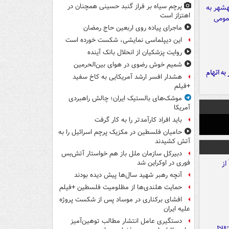
پرچم سیاه بر فراز گنبد حسینی همچنان در
اهتزاز است
ماجرای پیاده روی اربعین حاج رمضان
این دیپلماسی نمایشی، شکست خورده است
روایت پزشکیان از انحلال بانک آینده
شمیم خوش رضوی در هوای بین‌الحرمین
شهر به اتهام
هشدار افسر ارشد آمریکایی به کاخ سفید
+فیلم
موشک‌های بالستیک ایران؛ چالش راهبردی
آمریکا
باید افراد کارآمدتر را به کار گرفت
حامیان فلسطین در مکزیک پرچم اسرائیل را به
آتش کشیدند
دبیرکل سازمان ملل باز هم خواستار آتش‌بس
فوری در اوکراین شد
آنچه رهبر شهید سال‌ها پیش دیده بودند
حمایت هلندی‌ها از مظلومیت فلسطین +فیلم
افشای برکناری در موساد پس از شکست پروژه
علیه ایران
دستگیری عامل انتشار مطالب توهین‌آمیز
تقلال