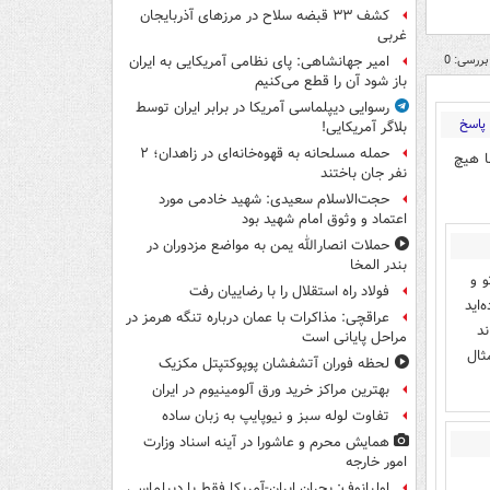
کشف ۳۳ قبضه سلاح در مرزهای آذربایجان
غربی
بررسی: 0
امیر جهانشاهی: پای نظامی آمریکایی به ایران
باز شود آن را قطع می‌کنیم
رسوایی دیپلماسی آمریکا در برابر ایران توسط
پاسخ
بلاگر آمریکایی!
حمله مسلحانه به قهوه‌خانه‌ای در زاهدان؛ ۲
ا هیچ
نفر جان باختند
حجت‌الاسلام سعیدی: شهید خادمی مورد
اعتماد و وثوق امام شهید بود
حملات انصارالله یمن به مواضع مزدوران در
بندر المخا
 و
فولاد راه استقلال را با رضاییان رفت
اید
عراقچی: مذاکرات با عمان درباره تنگه هرمز در
د
مراحل پایانی است
ثال
لحظه فوران آتشفشان پوپوکتپتل مکزیک
بهترین مراکز خرید ورق آلومینیوم در ایران
تفاوت لوله سبز و نیوپایپ به زبان ساده
همایش محرم و عاشورا در آینه اسناد وزارت
امور خارجه
اولیانوف: بحران ایران-آمریکا فقط با دیپلماسی