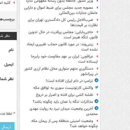
وزیر کشور: جامعه بدون رسانه مفهومی ندارد
کلیه ا
مصوبه جدید مجلس برای ضبط اموال و دارایی
عاملان جنایات بین‌المللی
برچسب‌ها
ضرب‌الاجل رئیس کل دادگستری تهران برای
نظارت بر قیمت‌ها
حاجی‌بابایی: مجلس پرقدرت در حال تدوین
نظر شم
قانون تنگه هرمز است
زینی‌وند: در مورد قانون حجاب تغییری ایجاد
نام
نشده است
عراقچی: ایران بر عهد مقاومت خود پابرجا
ایستاده است
ایمیل
دستگیری متهم متواری مخل نظام ارزی کشور
در پیرانشهر
نظر شما 
ترامپ در دام ایران افتاده است!
واکنش کارتونیست سوری به توافق مکه
نقشه کشی برای فتنه و اصرار بر دروغ
مذاکرات تنگه با عمان باید چگونه باشد؟
آخرین وضعیت میدان نبرد به روایت مهدی
*
لطفا عدد م
محمدی
وضعیت امنیتی منطقه پس از پیمان مکه
چگونه خواهد شد؟