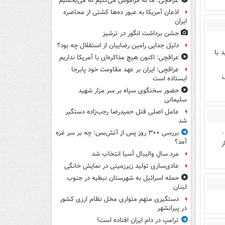
عراقچی: ما نه فراموش می‌کنیم نه می‌بخشیم
اذعان آمریکا به عبور ده‌ها کشتی از محاصره
ایران
جشن برداشت انگور در ترشیز
دلیل جدایی رامین رضاییان از استقلال چه بود؟
 با
عراقچی: اکنون هیچ مذاکره‌ای با آمریکا نداریم
عراقچی: ایران بر عهد مقاومت خود پابرجا
ایستاده است
حضور سخنگوی سپاه بر سر مزار شهید
سلیمانی
عامل اصلی قتل حمیدرضا رجب‌زاده دستگیر
شد
.
بررسی ۳۰۰ روز پس از آتش‌بس: چه بر سر غزه
آمد؟
ز
مرد سال والیبال آسیا انتخاب شد
عادی‌سازی تولید زیرزمینی در نمایش خانگی
حمله اسرائیل به شهرستان نبطیه در جنوب
لبنان
دستگیری متهم متواری مخل نظام ارزی کشور
در پیرانشهر
ترامپ در دام ایران افتاده است!