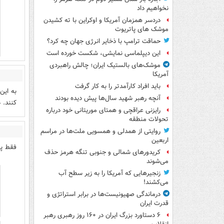
نخواهیم داد
دردسر همزمان آمریکا و اوکراین با ته کشیدن
موشک های پاتریوت
حماقت ترامپ با ذخایر انرژی جهان چه کرد؟
این دیپلماسی نمایشی، شکست خورده است
موشک‌های بالستیک ایران؛ چالش راهبردی
آمریکا
باید افراد کارآمدتر را به کار گرفت
به این
آنچه رهبر شهید سال‌ها پیش دیده بودند
کنند. 
رایزنی عراقچی و همتای موریتانی خود درباره
تحولات منطقه
روایتی از همدلی و همسویی ملت‌ها در مراسم
اربعین
فقط پل
کریدورهای شمالی و جنوبی تنگه هرمز حذف
می‌شوند
زنجیرهایی که آمریکا را به زیر سطح آب
می‌کشند!
درماندگی صهیونیست‌ها در برابر استراتژی و
قدرت ایران
۶ دستاورد بزرگ ایران در ۱۶۰ روز رهبری رهبر