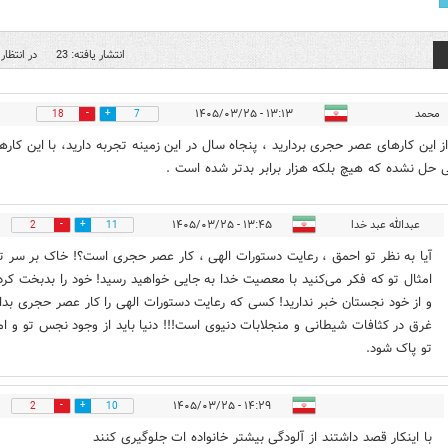
انتشار یافته: 23
در انتظار 
محمد
۱۳:۱۳ - ۱۴۰۵/۰۳/۲۵
18
7
 این کارهای عصر حجری بردارید ، پنجاه سال در این زمینه تجربه دارید، با این کاره
حل نشده که هیچ بلکه هزار برابر بدتر شده است .
عبدالله عبد خدا
۱۳:۴۵ - ۱۴۰۵/۰۳/۲۵
2
11
آیا به نظر تو احمق ، رعایت دستورات الهی ، کار عصر حجری است؟! خاک بر سر تو
امثال تو که فکر می‌کنید با معصیت خدا به جایی خواهید رسید! خود را بدبخت کرده‌
و از خود نجستان خبر ندارید! کسی که رعایت دستورات الهی را کار عصر حجری بدان
غرق در کثافات شیطانی و منجلابات دنیوی است!!! دنیا باید از وجود نجس تو و ام
تو پاک شود.
۱۴:۲۹ - ۱۴۰۵/۰۳/۲۵
2
10
با اینکار قصد داشتند از آلودگی بیشتر خانواده ات جلوگیری کنند