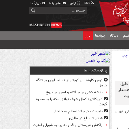
RSS
آرشیو
تماس با ما
دربارهٔ ما
MASHREGH
NEWS
یلم
دیدگاه
پیوندها
بازار
چاپ
پربازدیدترین ها
ترس کارشناس کویتی از تسلط ایران بر تنگۀ
هرمز
نقشه کشی برای فتنه و اصرار بر دروغ
کاریکاتور/ کمال شرف توافق مکه را به سخره
گرفت
نی تهران
طبیعت بکر جاده اسالم به خلخال
شکار تمساح در مالزی
واکنش عربستان و قطر به بیانیه شورای امنیت