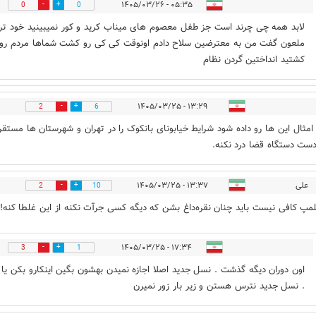
۰۵:۳۵ - ۱۴۰۵/۰۳/۲۶
0
0
لابد همه چی چرند است جز طفل معصوم های میناب کرید و کور نمیبینید خود تر
ملعون گفت من به معترضین سلاح دادم اونوقت کی کی رو کشت شماها مردم رو
کشتید انداختین گردن نظام
۱۳:۲۹ - ۱۴۰۵/۰۳/۲۵
2
6
 امثال این ها رو داده شود شرایط خیابونای بانکوک را در تهران و شهرستان ها مستق
دست دستگاه قضا درد نکنه.
علی
۱۳:۳۷ - ۱۴۰۵/۰۳/۲۵
2
10
مپ کافی نیست باید چنان نقره‌داغ بشن که دیگه کسی جرآت نکنه از این غلطا کنه!
۱۷:۳۴ - ۱۴۰۵/۰۳/۲۵
3
1
اون دوران دیگه گذشت . نسل جدید اصلا اجازه نمیدن بهشون بگین اینکارو بکن یا 
. نسل جدید نترس هستن و زیر بار زور نمیرن