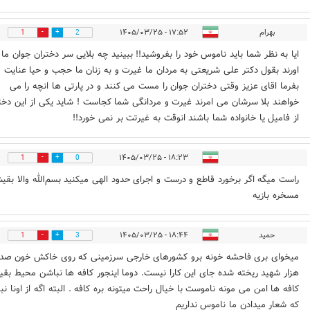
بهرام
۱۷:۵۲ - ۱۴۰۵/۰۳/۲۵
1
2
ایا به نظر شما باید ناموس خود را بفروشید!! ببینید چه بلایی سر دختران جوان ما
اورند بقول دکتر علی شریعتی به مردان ما غیرت و به زنان ما حجب و حیا عنایت
بفرما اقای عزیز وقتی دختران جوان را مست می کنند و در پارتی ها انچه را می
خواهند بلا سرشان می امرند غیرت و مردانگی شما کجاست ! شاید یکی از این دخت
از فامیل یا خانواده شما باشند انوقت به غیرتت بر نمی خورد!!
۱۸:۲۳ - ۱۴۰۵/۰۳/۲۵
1
0
راست میگه اگر برخورد قاطع و درست و اجرای حدود الهی میکنید بسم‌الله والا بق
مسخره بازیه
حمید
۱۸:۴۴ - ۱۴۰۵/۰۳/۲۵
1
3
میخوای بری فاحشه خونه برو کشورهای خارجی سرزمینی که روی خاکش خون صد
هزار شهید ریخته شده جای این کارا نیست. دوما اینجور کافه ها نباشن محیط بقی
کافه ها امن می مونه ناموست با خیال راحت میتونه بره کافه . البته اگه از اونا ن
که شعار میدادن ما ناموس نداریم