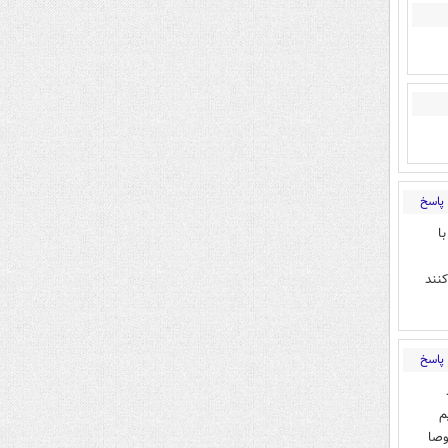
پاسخ
ا
نند
پاسخ
م
وصا