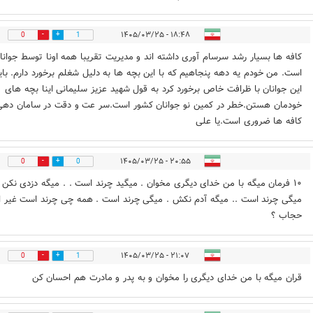
۱۸:۴۸ - ۱۴۰۵/۰۳/۲۵
0
1
کافه ها بسیار رشد سرسام آوری داشته اند و مدیریت تقریبا همه اونا توسط جوانا
است. من خودم یه دهه پنجاهیم که با این بچه ها به دلیل شغلم برخورد دارم. باید
این جوانان با ظرافت خاص برخورد کرد به قول شهید عزیز سلیمانی اینا بچه های
خودمان هستن.خطر در کمین نو جوانان کشور است.سر عت و دقت در سامان دهی
کافه ها ضروری است.یا علی
۲۰:۵۵ - ۱۴۰۵/۰۳/۲۵
0
0
۱۰ فرمان میگه با من خدای دیگری مخوان . میگید چرند است . . میگه دزدی نکن 
میگی چرند است .. میگه آدم نکش . میگی چرند است . همه چی چرند است غیر ا
حجاب ؟
۲۱:۰۷ - ۱۴۰۵/۰۳/۲۵
0
1
قران میگه با من خدای دیگری را مخوان و به پدر و مادرت هم احسان کن