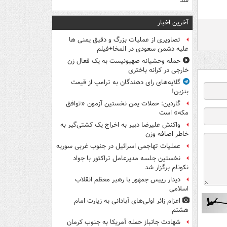
شد
آخرین اخبار
تصاویری از عملیات بزرگ و دقیق یمنی ها
علیه دشمن سعودی در المخا+فیلم
حمله وحشیانه صهیونیست به یک فعال زن
خارجی در کرانه باختری
گلایه‌های رای دهندگان به ترامپ از قیمت
بنزین!
گاردین: حملات یمن نخستین آزمون «توافق
مکه» است
واکنش علیرضا دبیر به اخراج یک کشتی‌گیر به
خاطر اضافه وزن
عملیات تهاجمی اسرائیل در جنوب غربی سوریه
نخستین جلسه مدیرعامل تراکتور با جواد
نکونام برگزار شد
دیدار رییس جمهور با رهبر معظم انقلاب
اسلامی
اعزام زائر اولی‌های آبادانی به زیارت امام
هشتم
شهادت جانباز حمله آمریکا به جنوب کرمان