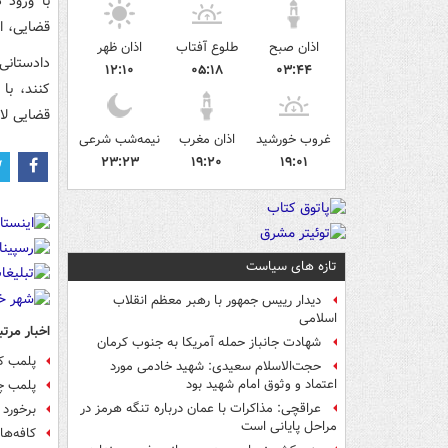
با ورود 
قضایی، ا
اذان صبح
طلوع آفتاب
اذان ظهر
دادستانی 
۱۲:۱۰
۰۵:۱۸
۰۳:۴۴
کنند، با
قضایی لاز
غروب خورشید
اذان مغرب
نیمه‌شب شرعی
۲۳:۲۳
۱۹:۲۰
۱۹:۰۱
تازه های سیاست
دیدار رییس جمهور با رهبر معظم انقلاب
اسلامی
اخبار مرتب
شهادت جانباز حمله آمریکا به جنوب کرمان
پلمب کا
حجت‌الاسلام سعیدی: شهید خادمی مورد
اعتماد و وثوق امام شهید بود
پلمب چ
عراقچی: مذاکرات با عمان درباره تنگه هرمز در
برخورد 
مراحل پایانی است
کافه‌ه