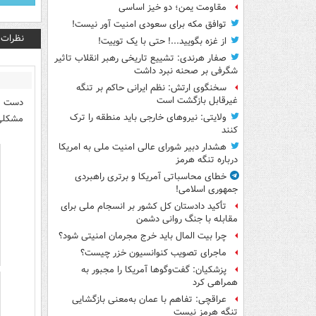
مقاومت یمن؛ دو خیز اساسی
توافق مکه برای سعودی امنیت آور نیست!
نظرات
از غزه بگویید...! حتی با یک توییت!
صفار هرندی: تشییع تاریخی رهبر انقلاب تاثیر
شگرفی بر صحنه نبرد داشت
سخنگوی ارتش: نظم ایرانی حاکم بر تنگه
غیرقابل بازگشت است
دست از
ولایتی: نیروهای خارجی باید منطقه را ترک
مشکلی 
کنند
هشدار دبیر شورای عالی امنیت ملی به امریکا
درباره تنگه هرمز
خطای محاسباتی آمریکا و برتری راهبردی
جمهوری اسلامی!
تأکید دادستان کل کشور بر انسجام ملی برای
مقابله با جنگ روانی دشمن
چرا بیت المال باید خرج مجرمان امنیتی شود؟
ماجرای تصویب کنوانسیون خزر چیست؟
پزشکیان: گفت‌وگوها آمریکا را مجبور به
همراهی کرد
عراقچی: تفاهم با عمان به‌معنی بازگشایی
تنگه هرمز نیست