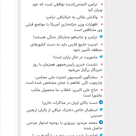
ترامپ التماس‌کننده توافقی است که خود
ویران کرد
واکنش بقائی به خیالبافی ترامپ
اظهارات وزیر خزانه‌داری آمریکا با مواضع قبلی
وی متناقض است
ترامپ و نتانیاهو جنایتکار جنگی هستند!
امنیت خلیج فارس باید به دست کشورهای
منطقه تأمین شود
ماموریت در حال پایان است!
نشست خبری رئیس‌جمهور همزمان با روز
خبرنگار برگزار می‌شود
سخنگوی کمیسیون امنیت ملی مجلس:
چارچوب کلی تفاهم با عمان مشخص شده است
حاج علی اکبری: انقلاب ما محصول مکتب
عاشورا است
دست بالای ایران در مذاکرات جاری!
استقبال خاص دخترک عراقی از زائران اربعین
حسینی
محمد مرندی: پیروزی با روحیه استوار مردمی
حاصل شده
اجازه باز شدن مسیر دوم در تنگه هرمز را