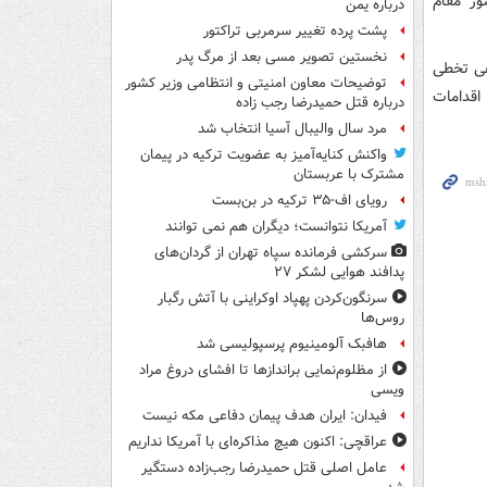
ور مقام
درباره یمن
پشت پرده تغییر سرمربی تراکتور
نخستین تصویر مسی بعد از مرگ پدر
رعی تخطی
توضیحات معاون امنیتی و انتظامی وزیر کشور
اقدامات
درباره قتل حمیدرضا رجب زاده
مرد سال والیبال آسیا انتخاب شد
واکنش کنایه‌آمیز به عضویت ترکیه در پیمان
مشترک با عربستان
رویای اف-۳۵ ترکیه در بن‌بست
آمریکا نتوانست؛ دیگران هم نمی توانند
سرکشی فرمانده سپاه تهران از گردان‌های
پدافند هوایی لشکر ۲۷
سرنگون‌کردن پهپاد اوکراینی با آتش رگبار
روس‌ها
هافبک آلومینیوم پرسپولیسی شد
از مظلوم‌نمایی براندازها تا افشای دروغ مراد
ویسی
فیدان: ایران هدف پیمان دفاعی مکه نیست
عراقچی: اکنون هیچ مذاکره‌ای با آمریکا نداریم
عامل اصلی قتل حمیدرضا رجب‌زاده دستگیر