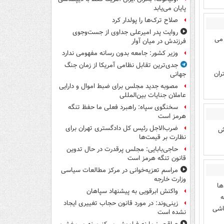
پایان می‌یابد
صلاح ترک‌ها را پولدار کرد
روایت پدر امیرعلی جداوی از جست‌وجوی
 می
فرزندش در میان آوار
وزیر کشور: جامعه بدون رسانه مفهومی ندارد
جدی‌ترین تقابل نظامی آمریکا از زمان جنگ
ران
جهانی
مصوبه جدید مجلس برای ضبط اموال و دارایی
عاملان جنایات بین‌المللی
سخنگوی سپاه: راهبرد فعلی ما حفظ تنگه
هرمز است
ضرب‌الاجل رئیس کل دادگستری تهران برای
یش
نظارت بر قیمت‌ها
حاجی‌بابایی: مجلس پرقدرت در حال تدوین
قانون تنگه هرمز است
مراسم تعزیه‌خوانی در مرکز مطالعات سیاسی
وزارت خارجه
ها
واکنش ابرقویی به پیشنهاد سپاهان
ه
زینی‌وند: در مورد قانون حجاب تغییری ایجاد
باشی
نشده است