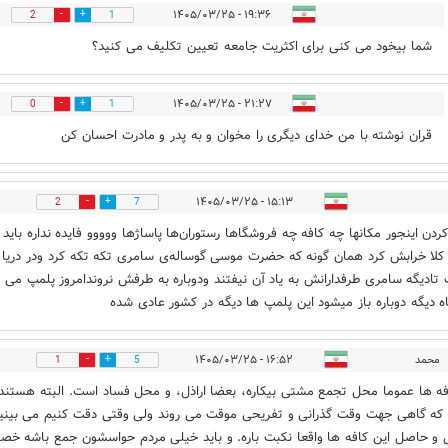
۱۹:۳۶ - ۱۴۰۵/۰۳/۲۵
2
1
شما بیخود می کنی برای اکثریت جامعه تعیین تکلیف می کنید؟
۲۱:۲۷ - ۱۴۰۵/۰۳/۲۵
0
1
قران نوشته با من خدای دیگری را مخوان و به پدر و مادرت احسان کن
۱۵:۱۳ - ۱۴۰۵/۰۳/۲۵
2
7
ردن اینجور مکانها چه کافه چه فروشگاها رستوران‌ها پاساژها ووووو فایده نداره باید ب
 کلا خرابش کرد همان گونه که حضرت موسی گوساله‌ی سامری تکه تکه کرد ودر دریا
 تادیگه سامری طرفدارانش به یاد آن نیفتند ودوباره به طرفش نروندامروز پلمپ می ک
ه دیگه دوباره باز میشود این پلمپ ها دیگه در کشور عادی شده
محمد
۱۶:۵۲ - ۱۴۰۵/۰۳/۲۵
1
5
فه ها عموما محل تجمع مشتی بیکاره، بعضا اراذل، و محل فساد است. البته هستند
 که گاهی جهت وقت گذرانی و تفریحی موقت می روند ولی وقتی دقت کنیم می بینی
و حاصل این کافه ها واقعا نکبت باره. و باید خیلی مردم حواسشون جمع باشه خص