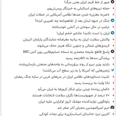
عبور از خط قرمز ایران یعنی مرگ!
حمله نیروهای اسرائیلی به خبرنگار پرس‌تی‌وی
«ضربه مغزی» شدن صدها نظامی آمریکایی در حملات ایران
جنگ در جبهه لبنان بعد از تفاهم‌نامه چه تغییری کرده؟
ترامپ در حال سوختن در آتشی خودساخته
ایران را تست نکنید! جاده‌ی خشم ایران!
واکنش سفارت ایران به بیانیه مغرضانه نمایندگان پارلمان اتریش
کریدورهای شمالی و جنوبی تنگه هرمز حذف می‌شوند
پاسخ قاطع ملیحه محمدی به نسخه تسلیم‌طلبی روی آنتن BBC
پرشدگی سدها به ۵۸درصد رسید
بازدید وزیر نیرو از روند برق‌رسانی به واحدهای صنعتی بازسازی‌شده
زنجیرهایی که آمریکا را به زیر سطح آب می‌کشند!
تثبیت دستاوردهای نظامی ایران در مرزهای غربی در سایه جنگ رمضان
دانا وایت به بن‌بست رسید
«کمانِ پرنده» چینی برای شکار کروزها به ایران می‌آید
۷۰ درصد از صهیونیست‌ها نگران سلامت انتخابات هستند
یاوه‌گویی تولیدکننده موشک کروز اوکراینی علیه ایران
حرم امیرالمومنین محیای آخر صفر شد
آخرین نبرد «داستان اسباب‌بازی» برای نجات کودکی