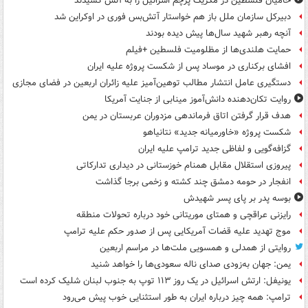
حامیان فلسطین در مکزیک پرچم اسرائیل را به آتش کشیدند
دبیرکل سازمان ملل باز هم خواستار آتش‌بس فوری در اوکراین شد
آنچه رهبر شهید سال‌ها پیش دیده بودند
حمایت هلندی‌ها از مظلومیت فلسطین +فیلم
افشای برکناری در موساد پس از شکست پروژه علیه ایران
دستگیری عامل انتشار مطالب توهین‌آمیز علیه زائران اربعین در فضای مجازی
روایت تکان‌دهنده دانش‌آموز مینابی از جنایت آمریکا
هدف قرار گرفتن اتاق‌ فرماندهی مزدوران عربستان در یمن
شکست پروژه «خاورمیانه جدید» نتانیاهو
گزافه‌گویی و لفاظی جدید ترامپ علیه ایران
پیروزی استقلال مقابل همنام خوزستانی در دیداری تدارکاتی
انفجار در حومه دمشق چند کشته و زخمی برجا گذاشت
بوسه‌ پدر بر پای پسر شهیدش
رایزنی عراقچی و همتای موریتانی خود درباره تحولات منطقه
موج تهدید علیه قضات آمریکایی پس از صدور حکم علیه ترامپ
روایتی از همدلی و همسویی ملت‌ها در مراسم اربعین
یمن: جهان به‌زودی صدای ناله سعودی‌ها را خواهد شنید
یونیفل: ارتش اسرائیل در یک روز ۱۱۳ توپ به جنوب لبنان شلیک کرده است
ترامپ: همه چیز درباره ایران به طور استثنایی خوب پیش می‌رود