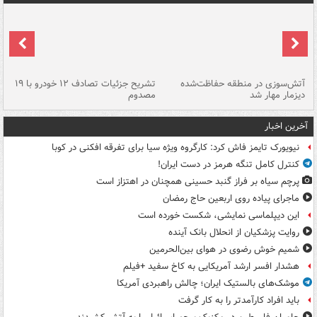
تصادف مرگبار در محور اهواز–شوش ۲
آتش‌سوزی در منطقه حفاظت‌شده
تشریح جزئیات تصادف ۱۲ خودرو با ۱۹
پا
دیزمار مهار شد
مصدوم
آخرین اخبار
نیویورک تایمز فاش کرد: کارگروه ویژه سیا برای تفرقه افکنی در کوبا
کنترل کامل تنگه هرمز در دست ایران!
پرچم سیاه بر فراز گنبد حسینی همچنان در اهتزاز است
ماجرای پیاده روی اربعین حاج رمضان
این دیپلماسی نمایشی، شکست خورده است
روایت پزشکیان از انحلال بانک آینده
شمیم خوش رضوی در هوای بین‌الحرمین
هشدار افسر ارشد آمریکایی به کاخ سفید +فیلم
موشک‌های بالستیک ایران؛ چالش راهبردی آمریکا
باید افراد کارآمدتر را به کار گرفت