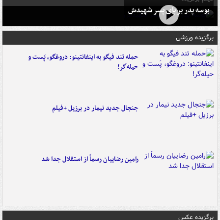
بوسه‌ پدر بر پای پسر شهیدش
برگزیده ورزشی
حمله تند فیگو به اینفانتینو: دروغگو، پَست‌ و
حیله‌گر!
جنجال جدید نیمار در برزیل +فیلم
رامین رضاییان رسماً از استقلال جدا شد
برگزیده عکس