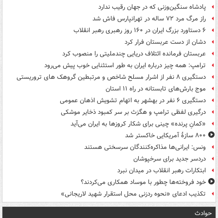
پادشاه سنگین‌وزنی که در جهان رقیب ندارد
راز مرگ مرد ۷۲ ساله در تهرانپارس فاش شد
۶ دستاورد بزرگ ایران در ۱۶۰ روز رهبری رهبر انقلاب
دشان از دست عربستان فرار کرد
عربستان فرمانده ائتلاف دریایی چندملیتی را منصوب کرد
ترامپ: همه چیز درباره ایران به طور استثنایی خوب پیش می‌رود
دستگیری ۸ نفر از اشرار مسلح شاخص و مرتبطین گروهک های تروریستی
موج بارش‌های تابستانه در راه ۱۱ استان
دستگیری ۶ نفر در بهشهر به اتهام تشویش اذهان عمومی
درگیری لفظی ترامپ و هگزث بر سر کمبود ذخایر موشکی
«کمانِ پرنده» چینی برای شکار کروزها به ایران می‌آید
۸۰۰ سازۀ آمریکایی خاکستر شد
ونس: ایرانی‌ها مذاکره‌کنندگان سرسختی هستند
دردسر جدید برای سرخپوشان
ابتکارات رهبر انقلاب در میدان نبرد
خود فروخته‌ها چطور با موساد همکاری می‌کردند؟
تکذیب ادعای «نحوه ردزنی محل استقرار شهید لاریجانی»
حوادث