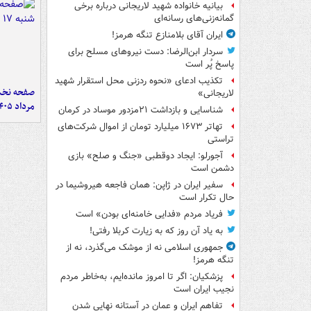
بیانیه خانواده شهید لاریجانی درباره برخی
گمانه‌زنی‌های رسانه‌ای
ایران آقای بلامنازع تنگه هرمز!
سردار ابن‌الرضا: دست نیروهای مسلح برای
پاسخ پُر است
تکذیب ادعای «نحوه ردزنی محل استقرار شهید
لاریجانی»
مرداد ۱۴۰۵
شناسایی و بازداشت ۲۱مزدور موساد در کرمان
تهاتر ۱۶۷۳ میلیارد تومان از اموال شرکت‌های
تراستی
آجورلو: ایجاد دوقطبی «جنگ و صلح‌» بازی
دشمن است
سفیر ایران در ژاپن: همان فاجعه هیروشیما در
حال تکرار است
فریاد مردم «فدایی خامنه‌ای بودن» است
به یاد آن روز که به زیارت کربلا رفتی!
جمهوری اسلامی نه از موشک می‌گذرد، نه از
تنگه هرمز!
پزشکیان: اگر تا امروز مانده‌ایم، به‌خاطر مردم
نجیب ایران است
تفاهم ایران و عمان در آستانه نهایی شدن