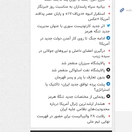
بیانیه سپاه پاسداران به مناسبت روز خبرنگار
استقرار انبوه «دی‌اف‑۱۷» و پایان عصر پدافند
آمریکا +عکس
اثر جدید کارتونیست سوری با عنوان مدیریت
جدید تنگه هرمز
ادامه جنگ تا روی کار آمدن دولت جدید در
آمریکا!
درگیری اعضای داعش و نیروهای جولانی در
سیده زینب
پالایشگاه سیزران منفجر شد
پالایشگاه نفت اسلواکی منفجر شد
بدون تعارف با پدر و پسر قهرمان
پشت پرده توافق جدید ایران؛ تاکتیک یا
استراتژی؟
رونمایی از مختصات جدید تنگۀ هرمز
هشدار ارشدترین ژنرال آمریکا درباره
محدودیت‌های نظامی علیه ایران
رقابت ۲۸ والیبالیست برای حضور در فهرست
نهایی تیم ملی