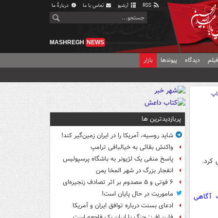
RSS
آرشیو
تماس با ما
دربارهٔ ما
MASHREGH
NEWS
یلم
دیدگاه
پیوندها
بازار
اپ
پربازدیدترین ها
شاید روسیه، آمریکا را در ایران زمین‌گیر کند!
واکنش بقائی به خیالبافی ترامپ
پاسخ منفی یک لژیونر به باشگاه پرسپولیس
 کرد.
انفجار بزرگ در شهر المخا یمن
۶ فوتی و ۵ مصدوم بر اثر تصادف زنجیره‌ای
ماموریت در حال پایان است!
ت آگاهی
ادعای بسنت درباره توافق ایران و آمریکا
فارن افرز: جنگ با ایران یک فاجعه است