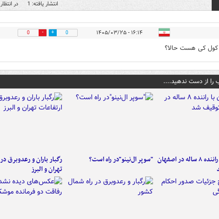
انتشار یافته: 1
در انتظار 
۱۶:۱۴ - ۱۴۰۵/۰۳/۲۵
0
0
کول کی هست حالا؟
 را از دست ندهید....
کامیون با راننده ۸ ساله در اصفهان
"سوپر ال‌نینو"در راه است؟
رگبار باران و رعدوبرق در 
تهران و البرز