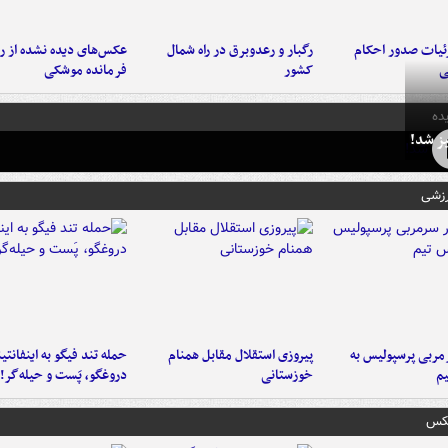
ئیات صدور احکام
رگبار و رعدوبرق در راه شمال
عکس‌های دیده نشده از ر
ی
کشور
فرمانده‌ موشکی
ده
ز شد!
رزشی
ربی پرسپولیس به
پیروزی استقلال مقابل همنام
حمله تند فیگو به اینفانتین
م
خوزستانی
دروغگو، پَست‌ و حیله‌گر!
عکس