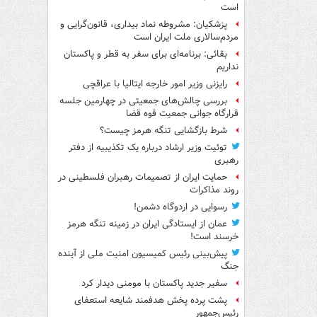
است
پزشکیان: مشروطه نماد بیداری، قانون‌گرایی و
مردم‌سالاری ملت ایران است
بقائی: برنامه‌ای برای سفر به قطر و پاکستان
نداریم
رایزنی وزیر امور خارجه ایتالیا با عراقچی
بررسی چالش‌های جمعیتی در چهارمین جلسه
قرارگاه جوانی جمعیت قوه قضا
شرط بازگشایی تنگه هرمز چیست؟
توئیت وزیر ارشاد درباره یک تکذیبیه از دفتر
رهبری
حمایت ایران از تصمیمات رهبران فلسطینی در
روند مذاکرات
رسوایی در اردوگاه دشمن!
عمان از ایستادگی ایران در زمینه تنگه هرمز
خرسند است!
پیش‌بینی رئیس کمیسیون امنیت ملی از آینده
جنگ
سفیر جدید پاکستان با مومنی دیدار کرد
پشت پرده پخش هدفمند شایعه استعفای
رئیس‌جمهور