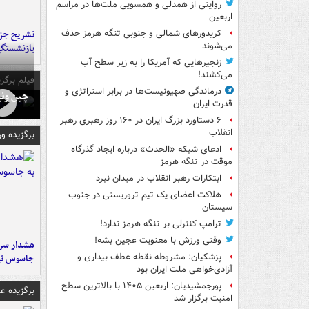
روایتی از همدلی و همسویی ملت‌ها در مراسم
اربعین
تشریح جز
کریدورهای شمالی و جنوبی تنگه هرمز حذف
می‌شوند
بازنشستگ
زنجیرهایی که آمریکا را به زیر سطح آب
می‌کشند!
فیلم برگزی
درماندگی صهیونیست‌ها در برابر استراتژی و
چین ونی
قدرت ایران
۶ دستاورد بزرگ ایران در ۱۶۰ روز رهبری رهبر
انقلاب
برگزیده و
ادعای شبکه «الحدث» درباره ایجاد گذرگاه
موقت در تنگه هرمز
ابتکارات رهبر انقلاب در میدان نبرد
هلاکت اعضای یک تیم تروریستی در جنوب
سیستان
ترامپ کنترلی بر تنگه هرمز ندارد!
وقتی ورزش با معنویت عجین بشه!
هشدار سرم
پزشکیان: مشروطه نقطه عطف بیداری و
جاسوس تی
آزادی‌خواهی ملت ایران بود
پورجمشیدیان: اربعین ۱۴۰۵ با بالاترین سطح
برگزیده 
امنیت برگزار شد