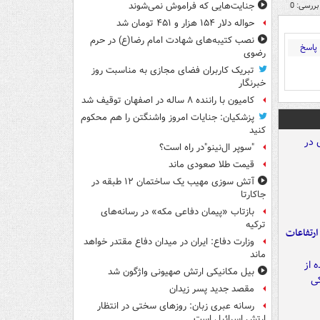
بررسی: 0
جنایت‌هایی که فراموش نمی‌شوند
حواله دلار ۱۵۴ هزار و ۴۵۱ تومان شد
نصب کتیبه‌های شهادت امام رضا(ع) در حرم
پاسخ
رضوی
تبریک کاربران فضای مجازی به مناسبت روز
خبرنگار
کامیون با راننده ۸ ساله در اصفهان توقیف شد
پزشکیان: جنایات امروز واشنگتن را هم محکوم
کنید
"سوپر ال‌نینو"در راه است؟
قیمت طلا صعودی ماند
آتش سوزی مهیب یک ساختمان ۱۲ طبقه در
جاکارتا
بازتاب «پیمان دفاعی مکه» در رسانه‌های
ترکیه
ارتفاعات
وزارت دفاع: ایران در میدان دفاع مقتدر خواهد
ماند
بیل مکانیکی ارتش صهیونی واژگون شد
مقصد جدید پسر زیدان
رسانه عبری زبان: روزهای سختی در انتظار
ارتش اسرائیل است