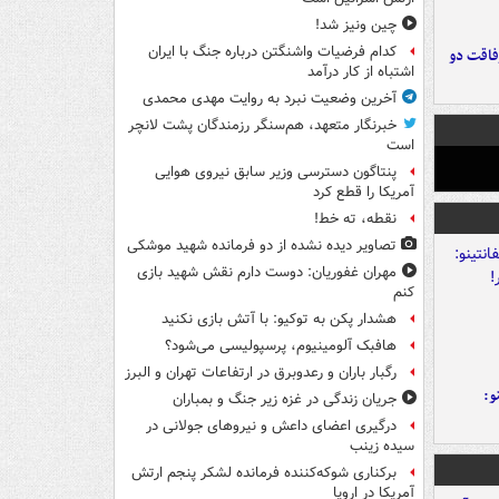
چین ونیز شد!
کدام فرضیات واشنگتن درباره جنگ با ایران
فاقت دو
اشتباه از کار درآمد
آخرین وضعیت نبرد به روایت مهدی محمدی
خبرنگار متعهد، هم‌سنگر رزمندگان پشت لانچر
است
پنتاگون دسترسی وزیر سابق نیروی هوایی
آمریکا را قطع کرد
نقطه، ته خط!
تصاویر دیده‌ نشده از دو فرمانده شهید موشکی
مهران غفوریان: دوست دارم نقش شهید بازی
کنم
هشدار پکن به توکیو: با آتش بازی نکنید
هافبک آلومینیوم، پرسپولیسی می‌شود؟
رگبار باران و رعدوبرق در ارتفاعات تهران و البرز
و:
جریان زندگی در غزه زیر جنگ و بمباران
درگیری اعضای داعش و نیروهای جولانی در
سیده زینب
برکناری شوکه‌کننده فرمانده لشکر پنجم ارتش
آمریکا در اروپا