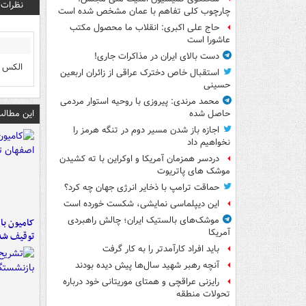
نظرات
چارچوب کلی تفاهم با عمان مشخص شده است
حاج علی اکبری: انقلاب ما محصول مکتب
عاشورا است
دست بالای ایران در مذاکرات جاری!
الکس 
استقبال خاص دخترک عراقی از زائران اربعین
حسینی
محمد مرندی: پیروزی با روحیه استوار مردمی
این مطالب
حاصل شده
اجازه باز شدن مسیر دوم در تنگه هرمز را
نخواهیم داد
دردسر همزمان آمریکا و اوکراین با ته کشیدن
موشک های پاتریوت
حماقت ترامپ با ذخایر انرژی جهان چه کرد؟
این دیپلماسی نمایشی، شکست خورده است
موشک‌های بالستیک ایران؛ چالش راهبردی
آمریکا
توقیف شد
باید افراد کارآمدتر را به کار گرفت
آنچه رهبر شهید سال‌ها پیش دیده بودند
رایزنی عراقچی و همتای موریتانی خود درباره
تحولات منطقه