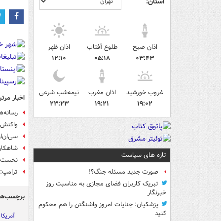
استان:
اذان صبح
طلوع آفتاب
اذان ظهر
۱۲:۱۰
۰۵:۱۸
۰۳:۴۳
غروب خورشید
اذان مغرب
نیمه‌شب شرعی
اخبار مرتب
۲۳:۲۳
۱۹:۲۱
۱۹:۰۲
رسانه‌ه
واکنش ج
سی‌ان‌ان: ترامپ ۳۷ بار 
شاهکار 
تازه های سیاست
نخست‌وز
ترامپ: 
صورت جدید مسئله جنگ؟!
تبریک کاربران فضای مجازی به مناسبت روز
خبرنگار
برچسب‌ها
پزشکیان: جنایات امروز واشنگتن را هم محکوم
کنید
آمریکا