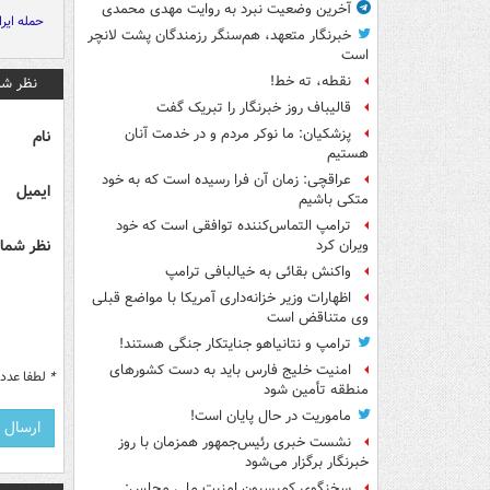
آخرین وضعیت نبرد به روایت مهدی محمدی
حمله ایرا
خبرنگار متعهد، هم‌سنگر رزمندگان پشت لانچر
است
نقطه، ته خط!
نظر شم
قالیباف روز خبرنگار را تبریک گفت
پزشکیان: ما نوکر مردم و در خدمت آنان
نام
هستیم
عراقچی: زمان آن فرا رسیده است که به خود
ایمیل
متکی باشیم
ترامپ التماس‌کننده توافقی است که خود
نظر شما 
ویران کرد
واکنش بقائی به خیالبافی ترامپ
اظهارات وزیر خزانه‌داری آمریکا با مواضع قبلی
وی متناقض است
ترامپ و نتانیاهو جنایتکار جنگی هستند!
امنیت خلیج فارس باید به دست کشورهای
*
لطفا عدد م
منطقه تأمین شود
ماموریت در حال پایان است!
نشست خبری رئیس‌جمهور همزمان با روز
خبرنگار برگزار می‌شود
سخنگوی کمیسیون امنیت ملی مجلس: