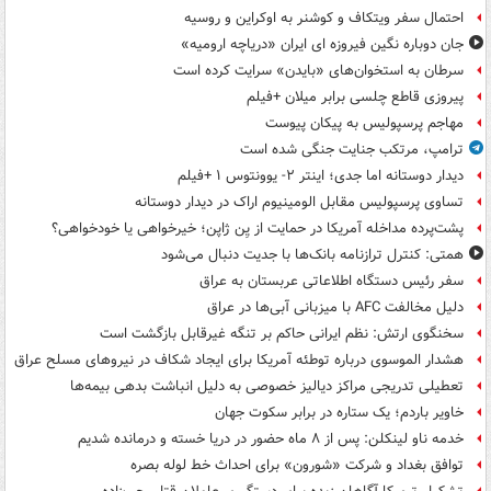
احتمال سفر ویتکاف و کوشنر به اوکراین و روسیه
جان دوباره نگین فیروزه ای ایران «دریاچه ارومیه»
سرطان به استخوان‌های «بایدن» سرایت کرده است
پیروزی قاطع چلسی برابر میلان +فیلم
مهاجم پرسپولیس به پیکان پیوست
ترامپ، مرتکب جنایت جنگی شده است
دیدار دوستانه اما جدی؛ اینتر ۲- یوونتوس ۱ +فیلم
تساوی پرسپولیس مقابل الومینیوم اراک در دیدار دوستانه
پشت‌پرده مداخله آمریکا در حمایت از یِن ژاپن؛ خیرخواهی یا خودخواهی؟
همتی: کنترل ترازنامه بانک‌ها با جدیت دنبال می‌شود
سفر رئیس دستگاه اطلاعاتی عربستان به عراق
دلیل مخالفت AFC با میزبانی آبی‌ها در عراق
سخنگوی ارتش: نظم ایرانی حاکم بر تنگه غیرقابل بازگشت است
هشدار الموسوی درباره توطئه آمریکا برای ایجاد شکاف در نیروهای مسلح عراق
تعطیلی تدریجی مراکز دیالیز خصوصی به دلیل انباشت بدهی بیمه‌ها
خاویر باردم؛ یک ستاره در برابر سکوت جهان
خدمه ناو لینکلن: پس از ۸ ماه حضور در دریا خسته و درمانده‌ شدیم
توافق بغداد و شرکت «شورون» برای احداث خط لوله بصره