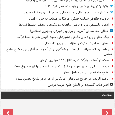
تشکیل تیم کارآگاهان زبده برای دستگیری عاملان قتل رجب‌زاده
ولایتی: نیروهای خارجی باید منطقه را ترک کنند
هشدار دبیر شورای عالی امنیت ملی به امریکا درباره تنگه هرمز
پرونده حقوقی جنایت جنگی آمریکا در میناب به جریان افتاد
ادعای زلنسکی درباره تامین ماهانه موشک‌های رهگیر توسط آمریکا
خطای محاسباتی آمریکا و برتری راهبردی جمهوری اسلامی!
زنگ خطر پایان ذخایر دفاعی کشورهای خلیج فارس هم به صدا درآمد
عمان: مذاکرات مثبت و سازنده با ایران ادامه دارد
روایت رسانه اسرائیلی از فشار واشنگتن بر تل‌آویو برای آتش‌بس و خلع سلاح
حماس
سکه در آستانه بازگشت به کانال ۱۸۸ میلیون تومان
دریادار سیاری: امروز هر خبر دقیق، تیری بر قلب امپراطوری دروغ است
وقوع حادثه دریایی در ساحل عمان
تاکید الزیدی بر خروج نیروهای آمریکایی از عراق در تاریخ تعیین شده
اعتراضات گسترده در آلمان علیه دولت مرتس
سلامت