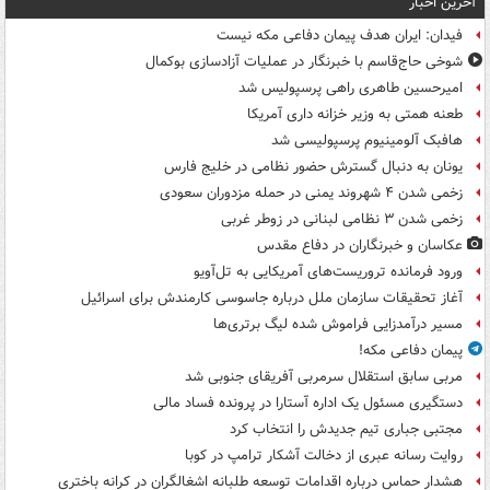
آخرین اخبار
فیدان: ایران هدف پیمان دفاعی مکه نیست
شوخی حاج‌قاسم با خبرنگار در عملیات آزادسازی بوکمال
امیرحسین طاهری راهی پرسپولیس شد
طعنه همتی به وزیر خزانه داری آمریکا
هافبک آلومینیوم پرسپولیسی شد
یونان به دنبال گسترش حضور نظامی در خلیج فارس
زخمی شدن ۴ شهروند یمنی در حمله مزدوران سعودی
زخمی شدن ۳ نظامی لبنانی در زوطر غربی
عکاسان و خبرنگاران در دفاع مقدس
ورود فرمانده تروریست‌های آمریکایی به تل‌آویو
آغاز تحقیقات سازمان ملل درباره جاسوسی کارمندش برای اسرائیل
مسیر درآمدزایی فراموش شده لیگ برتری‌ها
پیمان دفاعی مکه!
مربی سابق استقلال سرمربی آفریقای جنوبی شد
دستگیری مسئول یک اداره آستارا در پرونده فساد مالی
مجتبی جباری تیم جدیدش را انتخاب کرد
روایت رسانه عبری از دخالت آشکار ترامپ در کوبا
هشدار حماس درباره اقدامات توسعه طلبانه اشغالگران در کرانه باختری