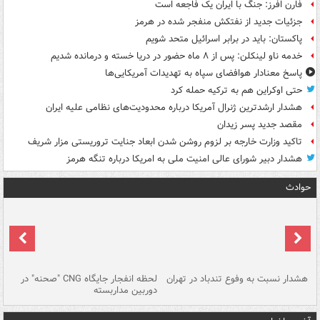
فارن افرز: جنگ با ایران یک فاجعه است
جزئیات جدید از نفتکش منفجر شده در هرمز
پاکستان: باید در برابر اسرائیل متحد شویم
خدمه ناو لینکلن: پس از ۸ ماه حضور در دریا خسته و درمانده‌ شدیم
پاسخ معنادار هوافضای سپاه به تهدیدات آمریکایی‌ها
حتی اوکراین هم به ترکیه حمله کرد
هشدار ارشدترین ژنرال آمریکا درباره محدودیت‌های نظامی علیه ایران
مقصد جدید پسر زیدان
تاکید وزارت خارجه بر لزوم روشن شدن ابعاد جنایت تروریستی مزار شریف
هشدار دبیر شورای عالی امنیت ملی به امریکا درباره تنگه هرمز
حوادث
ای
هشدار نسبت به وفوع تندباد در تهران
لحظه انفجار جایگاه CNG "صحنه" در
دس
دوربین مداربسته
ات