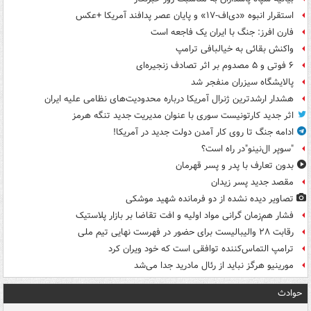
استقرار انبوه «دی‌اف‑۱۷» و پایان عصر پدافند آمریکا +عکس
فارن افرز: جنگ با ایران یک فاجعه است
واکنش بقائی به خیالبافی ترامپ
۶ فوتی و ۵ مصدوم بر اثر تصادف زنجیره‌ای
پالایشگاه سیزران منفجر شد
هشدار ارشدترین ژنرال آمریکا درباره محدودیت‌های نظامی علیه ایران
اثر جدید کارتونیست سوری با عنوان مدیریت جدید تنگه هرمز
ادامه جنگ تا روی کار آمدن دولت جدید در آمریکا!
"سوپر ال‌نینو"در راه است؟
بدون تعارف با پدر و پسر قهرمان
مقصد جدید پسر زیدان
تصاویر دیده‌ نشده از دو فرمانده شهید موشکی
فشار هم‌زمان گرانی مواد اولیه و افت تقاضا بر بازار پلاستیک
رقابت ۲۸ والیبالیست برای حضور در فهرست نهایی تیم ملی
ترامپ التماس‌کننده توافقی است که خود ویران کرد
مورینیو هرگز نباید از رئال مادرید جدا می‌شد
حوادث