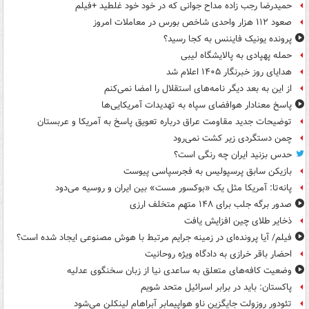
حمیدرضا رجب زاده مداح جوانی که در خود خود غلطید +فیلم
صعود ۱۱۲ هزار واحدی شاخص بورس در معاملات امروز
پرونده یونیک فایننس به کجا رسید؟
حمله پهپادی به پالایشگاه لیبی
هدایای روز خبرنگار ۱۴۰۵ اعلام شد
از این به بعد دیگر نامه‌های استقلال را امضا نمی‌کنم
پاسخ معنادار هوافضای سپاه به تهدیدات آمریکایی‌ها
توضیحات جدید مقاومت عراق درباره تعویق پاسخ به آمریکا و عربستان
چمن دستگردی زیر کشت نمی‌رود
حدس بزنید ایران چه رنگی است؟
بازیکن سابق پرسپولیس به فجرسپاسی پیوست
پانه‌تا: آمریکا مثل یک «بوکسور مست» بین ایران و روسیه می‌دود
صدور برگه جلب برای ۱۴۸ متهم متخلف ارزی
ذخایر طلای چین افزایش یافت
فیلم/ آیا پرونده‌ای در زمینه جرایم مرتبط با هوش مصنوعی ایجاد شده است؟
احضار باقر خرازی به دادگاه ویژه روحانیت
وضعیت کافه‌های متعلق به ساعدی نیا از زبان سخنگوی عدلیه
پاکستان: باید در برابر اسرائیل متحد شویم
تئودور روزولت جایگزین ناو هواپیمابر آبراهام لینکلن می‌شود