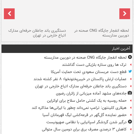
نی
لحظه انفجار جایگاه CNG صحنه در
دستگیری باند جاعلان حرفه‌ای مدارک
حم
دوربین مداربسته
اتباع خارجی در تهران
خو
آخرین اخبار
لحظه انفجار جایگاه CNG صحنه در دوربین مداربسته
ترک ها روی ستاره بلژیکی دست گذاشتند
قطع دست عربستان سعودیِ تحت حمایت آمریکا
عملیات ارتش پاکستان در خیبرپختونخوا؛ ۸ نفر کشته شدند
دستگیری باند جاعلان حرفه‌ای مدارک اتباع خارجی در تهران
جاده‌های مشهد آماده میزبانی از زائران رضوی
حمله روسیه به یک کشتی حامل سلاح برای اوکراین
هیلاری کلینتون: ترامپ نمی‌داند چطور با ایرانی‌ها مذاکره کند
حضور نماینده گل‌گهر در قرعه‌کشی لیگ قهرمانان آسیا
درگیر شدن گردشگر اسپانیایی با نظامی صهیونیست
کاهش ۳ درصدی مصرف برق برای دومین سال متوالی