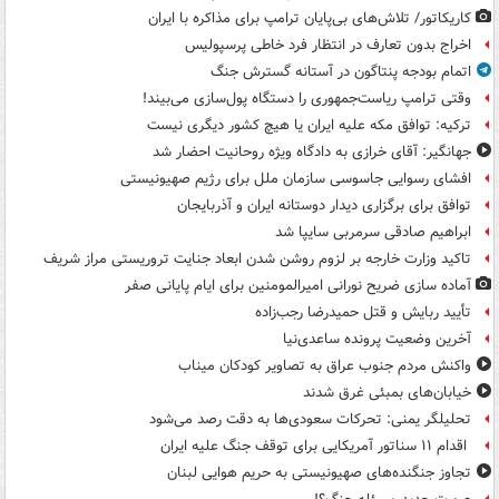
کاریکاتور/ تلاش‌های بی‌پایان ترامپ برای مذاکره با ایران
اخراج بدون تعارف در انتظار فرد خاطی پرسپولیس
اتمام بودجه پنتاگون در آستانه گسترش جنگ
وقتی ترامپ ریاست‌جمهوری را دستگاه پول‌سازی می‌بیند!
ترکیه: توافق مکه علیه ایران یا هیچ کشور دیگری نیست
جهانگیر: آقای خرازی به دادگاه ویژه روحانیت احضار شد
افشای رسوایی جاسوسی سازمان ملل برای رژیم صهیونیستی
توافق برای برگزاری دیدار دوستانه ایران و آذربایجان
ابراهیم صادقی سرمربی سایپا شد
تاکید وزارت خارجه بر لزوم روشن شدن ابعاد جنایت تروریستی مراز شریف
آماده سازی ضریح نورانی امیرالمومنین برای ایام پایانی صفر
تأیید ربایش و قتل حمیدرضا رجب‌زاده
آخرین وضعیت پرونده ساعدی‌نیا
واکنش مردم جنوب عراق به تصاویر کودکان میناب
خیابان‌های بمبئی غرق شدند
تحلیلگر یمنی: تحرکات سعودی‌ها به دقت رصد می‌شود
اقدام ۱۱ سناتور آمریکایی برای توقف جنگ علیه ایران
تجاوز جنگنده‌های صهیونیستی به حریم هوایی لبنان