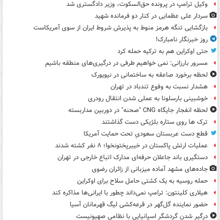
وکیل ترامپ در پرونده حق‌السکوت، وزیر دادگستری شد
سردار علی عظمایی در کنار دو فرمانده شهید
بازگشایی تنگه هرمز منوط به پذیرش شروط ایران از سوی آمریکاست
روز خبرنگار نامبارک!
حتی اوکراین هم به ترکیه حمله کرد
مسرور بارزانی: نمی خواهیم طرفی در درگیری‌های منطقه باشیم
لحظه برخورد صاعقه به ساختمانی در نیویورک
هشدار نسبت به وفوع تندباد در تهران
خوشبینی بارسلونا به عملی شدن انتقال رودری
لحظه انفجار جایگاه CNG "صحنه" در دوربین مداربسته
ترک ها روی ستاره بلژیکی دست گذاشتند
قطع دست عربستان سعودیِ تحت حمایت آمریکا
عملیات ارتش پاکستان در خیبرپختونخوا؛ ۸ نفر کشته شدند
دستگیری باند جاعلان حرفه‌ای مدارک اتباع خارجی در تهران
جاده‌های مشهد آماده میزبانی از زائران رضوی
حمله روسیه به یک کشتی حامل سلاح برای اوکراین
هیلاری کلینتون: ترامپ نمی‌داند چطور با ایرانی‌ها مذاکره کند
حضور نماینده گل‌گهر در قرعه‌کشی لیگ قهرمانان آسیا
درگیر شدن گردشگر اسپانیایی با نظامی صهیونیست