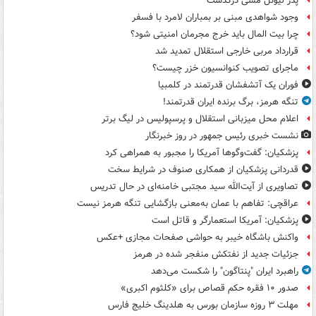
پدر لیونل مسی درگذشت
وجود شواهدی مبنی بر بمباران لامرد با فسفر
چرا بیت المال باید خرج مجرمان امنیتی شود؟
قرارداد مربی خارجی استقلال تمدید شد
ماجرای تصویب کنوانسیون خزر چیست؟
فوران یک آتشفشان قدرتمند در کلمبیا
تنگه هرمز، برگ برنده ایران قدرتمند!
اعلام محل میزبانی استقلال و پرسپولیس در لیگ برتر
نشست خبری رئیس جمهور در روز خبرنگار
پزشکیان: گفت‌وگوها آمریکا را مجبور به همراهی کرد
قدردانی پزشکیان از همکاری صنوف در شرایط سخت
تصاویری از آیت‌الله سید مجتبی خامنه‌ای در حال تدریس
عراقچی: تفاهم با عمان به‌معنی بازگشایی تنگه هرمز نیست
پزشکیان: آمریکا استعمارگر و قاتل است
واکنش باشگاه خیبر به حواشی صفحات مجازی +عکس
جزئیات جدید از نفتکش منفجر شده در هرمز
راهبرد ایران "پنتاگون" را شکست می‌دهد
صدور ۱۰ فقره حکم قصاص برای «کلثوم اکبری»
مهلت ۳ روزه سازمان بورس به هلدینگ خلیج فارس