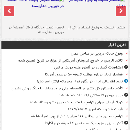
ای
هشدار نسبت به وفوع تندباد در تهران
لحظه انفجار جایگاه CNG "صحنه" در
دس
دوربین مداربسته
ات
آخرین اخبار
وقوع حادثه دریایی در ساحل عمان
تاکید الزیدی بر خروج نیروهای آمریکایی از عراق در تاریخ تعیین شده
اعتراضات گسترده در آلمان علیه دولت مرتس
هشدار کانادا درباره عواقب تعرفه ۵۰ درصدی آمریکا
نفوذ اطلاعاتی ایران در یگان فوق محرمانه ارتش اسرائیل!
تأکید دادستان کل کشور بر انسجام ملی برای مقابله با جنگ روانی دشمن
باران مهمان تابستانی ارتفاعات دماوند شد
کوبا: فرمان اجرایی ترامپ باعث ایجاد بحران بشردوستانه شده
قیمت طلا و سکه امروز ۱۴۰۵/۰۵/۱۷
ترامپ مجبور به پس‌دادن ۱۰۰ میلیارد دلار از پول تعرفه‌ها شد
آتش سوزی مهیب یک ساختمان ۱۲ طبقه در جاکارتا