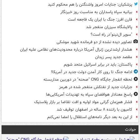
پزشکیان: جنایات امروز واشنگتن را هم محکوم کنید
بیانیه سپاه پاسداران به مناسبت روز خبرنگار
فارن افرز: جنگ با ایران یک فاجعه است
پالایشگاه سیزران منفجر شد
"سوپر ال‌نینو"در راه است؟
تصاویر دیده‌ نشده از دو فرمانده شهید موشکی
هشدار ارشدترین ژنرال آمریکا درباره محدودیت‌های نظامی علیه ایران
مقصد جدید پسر زیدان
پاکستان: باید در برابر اسرائیل متحد شویم
ادامه جنگ تا روی کار آمدن دولت جدید در آمریکا!
لحظه انفجار جایگاه CNG "صحنه" در دوربین مداربسته
جزئیات جدید از نفتکش منفجر شده در هرمز
پاسخ معنادار هوافضای سپاه به تهدیدات آمریکایی‌ها
فشار هم‌زمان گرانی مواد اولیه و افت تقاضا بر بازار پلاستیک
کامیون با راننده ۸ ساله در اصفهان توقیف شد
از این به بعد دیگر نامه‌های استقلال را امضا نمی‌کنم
حوادث