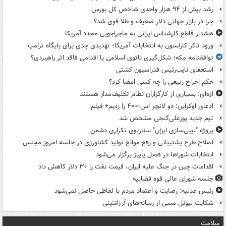
رشد بیش از ۹۴ هزار واحدی شاخص کل بورس
چرا در بازار جهانی دلار ضعیف و طلا قوی شد؟
هشدار قاطع کارشناس ایرانی به ماجراجویی مجدد آمریکا
ورود تاکر کارلسون به انتخابات آمریکا؛ تهدیدی جدی برای پایگاه ترامپ
توافقنامه مکه؛ شکل‌گیری ناتوی اسلامی یا اقدامی فاقد اثر راهبردی؟
استعفای نایب‌رئیس فدراسیون کشتی
حکم اخراج ربیعی را چه کسی امضا کرد؟
اژه‌ای: بسیاری از کارگزاران نظام تکلیف‌مدار هستند
ادعای اوکراین: دو لانچر اس-۴۰۰ را زدیم+ فیلم
تیم جدید پورعلی‌گنجی مشخص شد
پروژه "لیبی‌سازی ایران" سناریوی تکراری دشمن
اصلاح طرح پشتیبانی و رفع موانع تولید کشاورزی در جلسه امروز مجلس
انتخابات شوراها در فصل پاییز برگزار می‌شود
اقدامات چین در جنگ علیه ایران، قیمت نفت را ۳۰ دلار کاهش داد
جلسه شورای عالی قوه قضاییه
رئیس عدلیه: رضایت و اعتماد مردم با لفاظی حاصل نمی‌شود
شکایت لیونل مسی از رسانه‌های آرژانتینی
سلامت