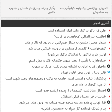
ی
تحویل اورژانسی یک‌ونیم کیلوگرم طلا
رگبار و رعد و برق در شمال و جنوب
با
به صاحبش
کشور
اه
آخرین اخبار
علی‌اف: باکو در کنار ملت ایران ایستاده است
اجلاسیه بین‌المللی "مجاهدان در غربت"
سردار محبی: دشمن به دنبال فروپاشی ایران بود که ناکام ماند
کیفرخواست ۶ کارمند گرمساری در پرونده اختلاس صادر شد
اولین بازی تراکتور با تماشاگر برگزار می‌شود؟
حدادعادل: با تأسی از رهبر شهید حکیمانه فکر و عمل کنیم
ماجرای ضربه ایران به آشیانه دزدان نفت آمریکا در سوریه
قابی زیبا از تونل برفی لالون تهران
پزشکیان: ثبات و امنیت امروز جامعه به برکت و رهنمودهای رهبر شهید است
ترامپ؛ گرفتار در دام هرمز
احتمال متاثرشدن کشورمان از پدیده ال‌نینو جدی است
خیانت برخی مدیران قبلی استقلال
قرار نهایی پرونده مدرسه شجره طیبه میناب به زودی صادر می‌شود
پیام تبریک فرمانده کل سپاه به «محسن رضایی»