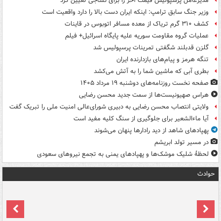
مدیرعامل پرسپولیس قیمت آخر را برای نساجی تعیین کرد
وزیر جنگ سابق ترامپ: اینکه ایران دست بالا را دارد واقعیت است
کشف ۳۱۰ گرم تریاک از معده مسافر اتوبوس در قاینات
عملیات گروه مقاومت سوریه علیه پایگاه اسرائیل+ فیلم
گلزن قدبلند شگفتی تمرینات پرسپولیس شد
تنگه هرمز و پیام‌های بازدارنده ایران
بطری آبی که ماشین شما را به آتش می‌کشد
صفحه نخست روزنامه‌های دوشنبه ۱۹ مرداد ۱۴۰۵
هراس صهیونیست‌ها از سمت جدید محسن رضایی
ولایتی انتصاب محسن رضایی به دبیری شورای‌عالی امنیت ملی را تبریک گفت
آیا ماءالشعیر برای جلوگیری از سنگ کلیه مفید است
پهپادهای شاهد از دید رادارها پنهان می‌شوند
در مسیر تولد ابریشم
لحظۀ شلیک موشک‌ها و پهپادهای یمنی به تجمع نیروهای سعودی
حوادث