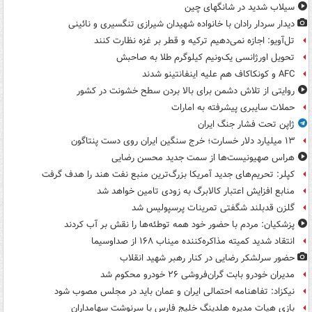
سیلاب شدید در شانگهای چین
دیدار سردار رادان با خانواده‌ شهیدان شیرازی تنگسیری و نائینی
تل‌آویو: اجازه نمی‌دهیم ترکیه و قطر بر غزه نظارت کنند
تحویل اورژانسی یک‌ونیم کیلوگرم طلا به صاحبش
AFC و کونکاکاف هم علیه اینفانتینو شدند
روایتی از تلاش دشمن برای بالا بردن سطح خشونت در کشور
حملات سایبری پیشرفته به امارات
ژاپن تحت فشار جنگ ایران
۱۳ میلیارد دلار خسارت؛ خرج سنگین ایران روی دست پنتاگون
هراس صهیونیست‌ها از سمت جدید محسن رضایی
کپلر: تحریم‌های جدید آمریکا بزرگ‌ترین منبع نفت هند را هدف گرفت
منابع افزایش اعتبار کالابرگ به زودی تامین خواهد شد
گلزن قدبلند شگفتی تمرینات پرسپولیس شد
پزشکیان: مردم با حضور خود همه توطئه‌ها را نقش بر آب کردند
انتقاد شدید کمیته مذاکره‌کننده میناب ۱۶۸ از صداوسیما
حضور سرلشکر رضایی در کنار رهبر شهید انقلاب
مدیران خودرو بابت گران‌فروشی ۲۶ خودرو محکوم شد
نیکزاد: تفاهنامه احتمالی ایران و عمان باید در مجلس مصوب شود
بازی هیات مدیره هلدینگ خلیج فارس با سرنوشت سهامداران