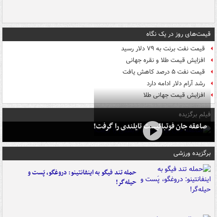
قیمت‌های روز در یک نگاه
قیمت نفت برنت به ۷۹ دلار رسید
افزایش قیمت طلا و نقره جهانی
قیمت نفت ۵ درصد کاهش یافت
رشد آرام دلار ادامه دارد
افزایش قیمت جهانی طلا
فیلم برگزیده
صاعقه جان فوتبالیست تایلندی را گرفت!
برگزیده ورزشی
حمله تند فیگو به اینفانتینو: دروغگو، پَست‌ و
حیله‌گر!