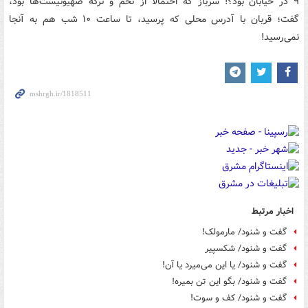
۹ در خیابان بود؟! سرباز که احتمالاً از تخم و ترکه صهیونیست‌ها بود،
گفت؛ قربان با آدرس محلی که پرسید، تا ساعت ۱۰ شب هم به آنجا
نمی‌رسید!
اخبار مرتبط
گفت و شنود/ مارمولک!
گفت و شنود/ شکسپیر
گفت و شنود/ یا این می‌میرد یا آن!
گفت و شنود/ بگو این تن بمیره!
گفت و شنود/ کف و سوت!