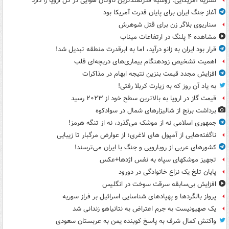
نشریه آمریکایی: روسیه قدرتمندترین ناوگان هوایی در کل اروپا را دارد
آغاز جنگ ایران برای پایان قدرت آمریکا بود
سناریوی بلاگر زن برای قتل شوهرش
مشاهده ۴ پلنگ در ارتفاعات میناب
قرار بود ایران به زانو درآید، اما به ابرقدرت منطقه تبدیل شد!
اهمیت تشخیص زودهنگام بیماری‌های دریچه‌ای قلب
افزایش مجدد قیمت بنزین نتیجه ابهام در مذاکرات
به یاد آن روز که به زیارت کربلا رفتی!
قیمت گاز در اروپا به بالاترین سطح خود از ۲۰۲۳ رسید
برداشت برنج از شالیزارهای شمال در سوادکوه
جمهوری اسلامی نه از موشک می‌گذرد، نه از تنگه هرمز!
ناگفته‌هایی از آمپول های لاغری؛ از عوارض مرگبار تا زیبایی
کشورهای عربی از رویارویی و جنگ با ایران می‌ترسند!
تجهیز موشکهای سپاه به نفس اژدها+عکس
پایان تلخ یک نزاع خانوادگی در دورود
افزایش بی‌سابقه سرقت سوخت در انگلیس
پرواز بالگردها و پهپادهای شناسایی اسرائیل بر فراز سوریه
یک صهیونیست به جرم اعتراض به نتانیاهو زندانی شد
واکنش کمال شرف به پاسخ کوبنده یمن به عربستان سعودی