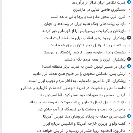
قدرت نظامی ایران فراتر از برآوردها
دستگیری قاضی قلابی در مازندران
فارن افرز: محور مقاومت پابرجا باقی مانده است
بازتاب پیامدهای جنگ علیه ایران در رسانه‌های جهان
بازیکنان بی‌کیفیت، پرسپولیس را از قهرمانی دور کردند
پزشکیان: وجود رهبر انقلاب برای ما نقطه قوت است
رسانه عبری: اسرائیل دچار ناترازی برق شده است
نشست وزیران خارجه مصر، ترکیه، پاکستان و عربستان
پزشکیان: ایران را همه مردم نگه داشتند
ایران در مسیر تبدیل شدن به قدرت برتر منطقه است!
ارتش یمن: نفتکش سعودی را در خلیج عدن هدف قرار دادیم
پزشکیان: اگر تا امروز مانده‌ایم، به‌خاطر مردم نجیب ایران است
ادامه ناامنی و خشونت در آمریکا؛ چندین کشته در کارولینای شمالی
فیدان: حماس به تعهدات خود عمل کرد، امّا اسرائیل نه
بازداشت عامل ارسال تصاویر پرتاب موشک به رسانه‌های معاند
ماجرایی که رعب و وحشت را در فرودگاه تل‌آویو حاکم کرد
شبیه‌سازی حمله به پایگاه نیروهای دلتا فورس آمریکا
گفت وگوی وزیران خارجه آمریکا و انگلیس درباره ایران
ماکرون: اتحادیه اروپا فشار بر روسیه را افزایش خواهد داد