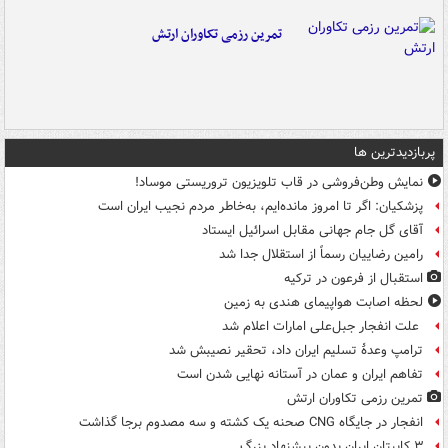
تمرین رزمی تکاوران ارتش
پربازدیدترین ها
نمایش وطن‌فروشی در قاب تلویزیون تروریستی موساد!
پزشکیان: اگر تا امروز مانده‌ایم، به‌خاطر مردم نجیب ایران است
آقای گل جام جهانی مقابل اسرائیل ایستاد
رامین رضاییان رسماً از استقلال جدا شد
استقبال از فرعون در ترکیه
لحظه اصابت هواپیمای هندی به زمین
علت انفجار جبل‌علی امارات اعلام شد
ترامپ وعدۀ تسلیم ایران داد، تحقیر نصیبش شد
تفاهم ایران و عمان در آستانه نهایی شدن است
تمرین رزمی تکاوران ارتش
انفجار در جایگاه CNG صحنه یک کشته و سه مصدوم برجا گذاشت
۳ کاپیتان ایران بدون پیشنهاد بزرگ