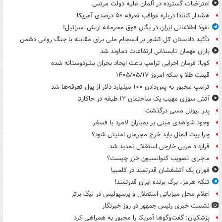
اعتراضات گسترده در آلمان علیه دولت مرتس
هشدار کانادا درباره عواقب تعرفه ۵۰ درصدی آمریکا
نفوذ اطلاعاتی ایران در یگان فوق محرمانه ارتش اسرائیل!
تأکید دادستان کل کشور بر انسجام ملی برای مقابله با جنگ روانی دشمن
باران مهمان تابستانی ارتفاعات دماوند شد
کوبا: فرمان اجرایی ترامپ باعث ایجاد بحران بشردوستانه شده
قیمت طلا و سکه امروز ۱۴۰۵/۰۵/۱۷
ترامپ مجبور به پس‌دادن ۱۰۰ میلیارد دلار از پول تعرفه‌ها شد
آتش سوزی مهیب یک ساختمان ۱۲ طبقه در جاکارتا
پدر لیونل مسی درگذشت
وجود شواهدی مبنی بر بمباران لامرد با فسفر
چرا بیت المال باید خرج مجرمان امنیتی شود؟
قرارداد مربی خارجی استقلال تمدید شد
ماجرای تصویب کنوانسیون خزر چیست؟
فوران یک آتشفشان قدرتمند در کلمبیا
تنگه هرمز، برگ برنده ایران قدرتمند!
اعلام محل میزبانی استقلال و پرسپولیس در لیگ برتر
نشست خبری رئیس جمهور در روز خبرنگار
پزشکیان: گفت‌وگوها آمریکا را مجبور به همراهی کرد