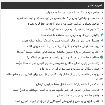
آخرین اخبار
خاویر باردم؛ یک ستاره در برابر سکوت جهان
خدمه ناو لینکلن: پس از ۸ ماه حضور در دریا خسته و درمانده‌ شدیم
توافق بغداد و شرکت «شورون» برای احداث خط لوله بصره
۴ متهم قتل حمیدرضا رجب‌زاده دستگیر شدند
ولایتی: نیروهای خارجی باید منطقه را ترک کنند
هشدار دبیر شورای عالی امنیت ملی به امریکا درباره تنگه هرمز
پرونده حقوقی جنایت جنگی آمریکا در میناب به جریان افتاد
ادعای زلنسکی درباره تامین ماهانه موشک‌های رهگیر توسط آمریکا
خطای محاسباتی آمریکا و برتری راهبردی جمهوری اسلامی!
زنگ خطر پایان ذخایر دفاعی کشورهای خلیج فارس هم به صدا درآمد
عمان: مذاکرات مثبت و سازنده با ایران ادامه دارد
روایت رسانه اسرائیلی از فشار واشنگتن بر تل‌آویو برای آتش‌بس و خلع سلاح
حماس
سکه در آستانه بازگشت به کانال ۱۸۸ میلیون تومان
دریادار سیاری: امروز هر خبر دقیق، تیری بر قلب امپراطوری دروغ است
وقوع حادثه دریایی در ساحل عمان
تاکید الزیدی بر خروج نیروهای آمریکایی از عراق در تاریخ تعیین شده