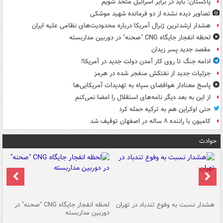
پاکستان: باید در برابر اسرائیل متحد شویم
تصاویر دیده‌ نشده از دو فرمانده شهید موشکی
هشدار ارشدترین ژنرال آمریکا درباره محدودیت‌های نظامی علیه ایران
لحظه انفجار جایگاه CNG "صحنه" در دوربین مداربسته
مقصد جدید پسر زیدان
ادامه جنگ تا روی کار آمدن دولت جدید در آمریکا!
جزئیات جدید از نفتکش منفجر شده در هرمز
پاسخ معنادار هوافضای سپاه به تهدیدات آمریکایی‌ها
از این به بعد دیگر نامه‌های استقلال را امضا نمی‌کنم
حتی اوکراین هم به ترکیه حمله کرد
کامیون با راننده ۸ ساله در اصفهان توقیف شد
حوادث
ای
هشدار نسبت به وفوع تندباد در تهران
لحظه انفجار جایگاه CNG "صحنه" در
دس
دوربین مداربسته
ات