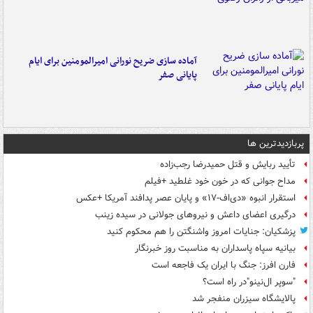
آماده سازی ضریح نورانی امیرالمومنین برای ایام
پایانی صفر
پربازدیدترین ها
تأیید ربایش و قتل حمیدرضا رجب‌زاده
مداح جوانی که در خون خود غلطید +فیلم
استقرار انبوه «دی‌اف‑۱۷» و پایان عصر پدافند آمریکا +عکس
درگیری اعضای داعش و نیروهای جولانی در سیده زینب
پزشکیان: جنایات امروز واشنگتن را هم محکوم کنید
بیانیه سپاه پاسداران به مناسبت روز خبرنگار
فارن افرز: جنگ با ایران یک فاجعه است
"سوپر ال‌نینو"در راه است؟
پالایشگاه سیزران منفجر شد