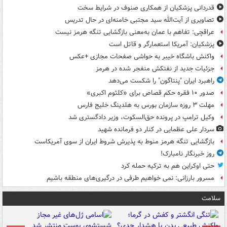
قدردانی پزشکیان از همکاری صنوف در شرایط سخت
تصاویری از آیت‌الله سید مجتبی خامنه‌ای در حال تدریس
عراقچی: تفاهم با عمان به‌معنی بازگشایی تنگه هرمز نیست
پزشکیان: آمریکا استعمارگر و قاتل است
واکنش باشگاه خیبر به حواشی صفحات مجازی +عکس
جزئیات جدید از نفتکش منفجر شده در هرمز
راهبرد ایران "پنتاگون" را شکست می‌دهد
صدور ۱۰ فقره حکم قصاص برای «کلثوم اکبری»
مهلت ۳ روزه سازمان بورس به هلدینگ خلیج فارس
وکیل ترامپ در پرونده حق‌السکوت، وزیر دادگستری شد
سردار علی عظمایی در کنار دو فرمانده شهید
بازگشایی تنگه هرمز منوط به پذیرش شروط ایران از سوی آمریکاست
روز خبرنگار نامبارک!
حتی اوکراین هم به ترکیه حمله کرد
مسرور بارزانی: نمی خواهیم طرفی در درگیری‌های منطقه باشیم
سلامت