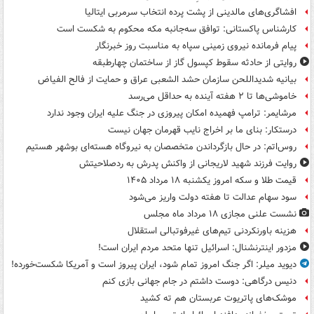
افشاگری‌های مالدینی از پشت پرده انتخاب سرمربی ایتالیا
کارشناس پاکستانی: توافق سه‌جانبه مکه محکوم به شکست است
پیام فرمانده نیروی زمینی سپاه به مناسبت روز خبرنگار
روایتی از حادثه سقوط کپسول گاز از ساختمان چهارطبقه
بیانیه شدیداللحن سازمان حشد الشعبی عراق و حمایت از فالح الفیاض
خاموشی‌ها تا ۲ هفته آینده به حداقل می‌رسد
مرشایمر: ترامپ فهمیده امکان پیروزی در جنگ علیه ایران وجود ندارد
درستکار: بنای ما بر اخراج نایب قهرمان جهان نیست
روس‌اتم: در حال بازگرداندن متخصصان به نیروگاه هسته‌ای بوشهر هستیم
روایت فرزند شهید لاریجانی از واکنش پدرش به ردصلاحیتش
قیمت طلا و سکه امروز یکشنبه ۱۸ مرداد ۱۴۰۵
سود سهام عدالت تا هفته دولت واریز می‌شود
نشست علنی مجازی ۱۸ مرداد ماه مجلس
هزینه باورنکردنی تیم‌های غیرفوتبالی استقلال
مزدور اینترنشنال: اسرائیل تنها متحد مردم ایران است!
دیوید میلر: اگر جنگ امروز تمام شود، ایران پیروز است و آمریکا شکست‌خورده!
دنیس درگاهی: دوست داشتم در جام جهانی بازی کنم
موشک‌های پاتریوت عربستان هم ته‌ کشید