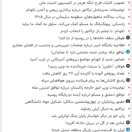
تصویب کلیات طرح تنگه هرمز در کمیسیون امنیت ملی
توضیحات مدیرعامل تراکتور درباره برکناری ربیعی و آمدن نکونام
پرتاب سه‌گانه ماهواره‌های منظومه سلیمانی در سال ۱۴۰۵
زلنسکی: پیونگ‌یانگ به مسکو کمک می‌کند، سئول به کمک ما بیاید
نکونام: با چشم باز تراکتور را انتخاب کردم
طوفان سقف خانه‌ها را در روسیه از جا ‌کند!
اطلاعیه باشگاه خیبر درباره صفحات غیررسمی و منتسب در فضای مجازی
توافق مکه بیشتر جنبه نمایشی دارد تا عملیاتی!
تصاویر جدید از انهدام مواضع نیروهای آمریکایی در غرب آسیا
طوفان "دلفین" با سرعت خیره‌کننده به چین رسید!
تعداد روزهای آلوده با آلاینده اُزن ۲۷ روز کاهش یافت
پاسخ کاشانی‌ها به پیام فرمانده نیروی هوافضای سپاه
توضیحات وزیر امور خارجه پاکستان درباره توافق امنیتی مکه
توافق دمشق و مسکو درباره آینده دو پایگاه روسیه
حضور پزشکیان در چهل‌وششمین سالگرد تشکیل جهاد دانشگاهی
تراکتور به دنبال آرش رضاوند
پاپ لئو بار دیگر خواستار پایان جنگ اوکراین شد
شادی بعد از گل در برزیل حادثه آفرید!
ایران به قدرتمندترین بازیگرِ منطقه تبدیل شده!