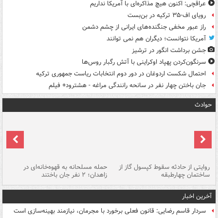
عراقچی: اکنون هیچ مذاکره‌ای با آمریکا نداریم
رویای اف-۳۵ ترکیه در بن‌بست
راز عبور مخفی جنگنده‌های ایرانی از چشم دشمن
آمریکا نتوانست؛ دیگران هم نمی توانند
جشن برداشت انگور در ترشیز
سرنگون‌کردن پهپاد اوکراینی با آتش رگبار روس‌ها
احتمال شکست اردوغان در دور دوم انتخابات ریاست جمهوری ترکیه
جان باختن چهار نفر در سانحه رانندگی مراغه - هشترود+ فیلم
حوادث
روایتی از حادثه سقوط کپسول گاز از
حمله مسلحانه به قهوه‌خانه‌ای در
عا
ساختمان چهارطبقه
زاهدان؛ ۲ نفر جان باختند
دس
آخرین اخبار
سردار قاسم رضایی: قانون فعلی برخورد با مجرمان، نیازمند بهینه‌سازی است