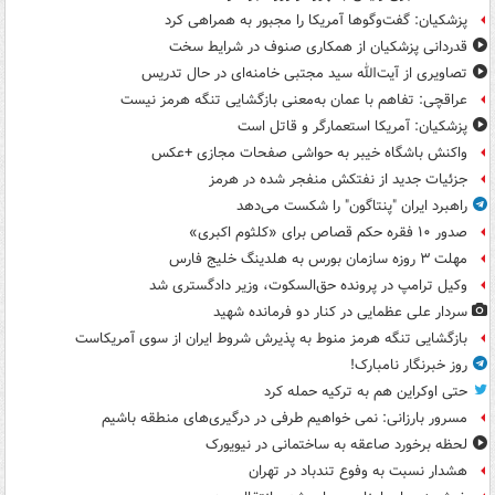
پزشکیان: گفت‌وگوها آمریکا را مجبور به همراهی کرد
قدردانی پزشکیان از همکاری صنوف در شرایط سخت
تصاویری از آیت‌الله سید مجتبی خامنه‌ای در حال تدریس
عراقچی: تفاهم با عمان به‌معنی بازگشایی تنگه هرمز نیست
پزشکیان: آمریکا استعمارگر و قاتل است
واکنش باشگاه خیبر به حواشی صفحات مجازی +عکس
جزئیات جدید از نفتکش منفجر شده در هرمز
راهبرد ایران "پنتاگون" را شکست می‌دهد
صدور ۱۰ فقره حکم قصاص برای «کلثوم اکبری»
مهلت ۳ روزه سازمان بورس به هلدینگ خلیج فارس
وکیل ترامپ در پرونده حق‌السکوت، وزیر دادگستری شد
سردار علی عظمایی در کنار دو فرمانده شهید
بازگشایی تنگه هرمز منوط به پذیرش شروط ایران از سوی آمریکاست
روز خبرنگار نامبارک!
حتی اوکراین هم به ترکیه حمله کرد
مسرور بارزانی: نمی خواهیم طرفی در درگیری‌های منطقه باشیم
لحظه برخورد صاعقه به ساختمانی در نیویورک
هشدار نسبت به وفوع تندباد در تهران