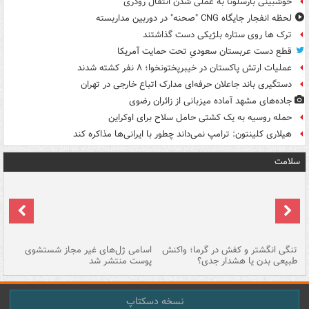
خوشبینی بارسلونا به عملی شدن انتقال رودری
لحظه انفجار جایگاه CNG "صحنه" در دوربین مداربسته
ترک ها روی ستاره بلژیکی دست گذاشتند
قطع دست عربستان سعودیِ تحت حمایت آمریکا
عملیات ارتش پاکستان در خیبرپختونخوا؛ ۸ نفر کشته شدند
دستگیری باند جاعلان حرفه‌ای مدارک اتباع خارجی در تهران
جاده‌های مشهد آماده میزبانی از زائران رضوی
حمله روسیه به یک کشتی حامل سلاح برای اوکراین
هیلاری کلینتون: ترامپ نمی‌داند چطور با ایرانی‌ها مذاکره کند
سلامت
تنگی انگشتر و کفش در گرما؛ واکنش
اسامی ژل‌های غیر مجاز شستشوی
مر
طبیعی بدن یا هشدار جدی؟
پوست منتشر شد
نسخه دسکتاپ