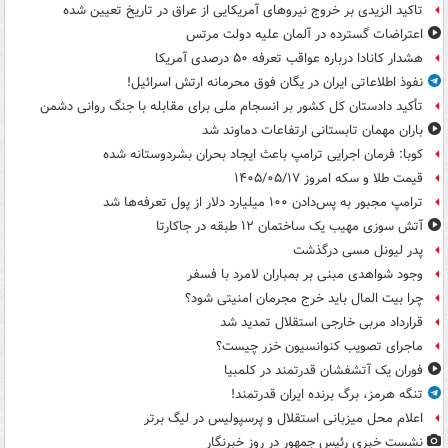
تاکید الزیدی بر خروج نیروهای آمریکایی از عراق در تاریخ تعیین شده
اعتراضات گسترده در آلمان علیه دولت مرتس
هشدار کانادا درباره عواقب تعرفه ۵۰ درصدی آمریکا
نفوذ اطلاعاتی ایران در یگان فوق محرمانه ارتش اسرائیل!
تأکید دادستان کل کشور بر انسجام ملی برای مقابله با جنگ روانی دشمن
باران مهمان تابستانی ارتفاعات دماوند شد
کوبا: فرمان اجرایی ترامپ باعث ایجاد بحران بشردوستانه شده
قیمت طلا و سکه امروز ۱۴۰۵/۰۵/۱۷
ترامپ مجبور به پس‌دادن ۱۰۰ میلیارد دلار از پول تعرفه‌ها شد
آتش سوزی مهیب یک ساختمان ۱۲ طبقه در جاکارتا
پدر لیونل مسی درگذشت
وجود شواهدی مبنی بر بمباران لامرد با فسفر
چرا بیت المال باید خرج مجرمان امنیتی شود؟
قرارداد مربی خارجی استقلال تمدید شد
ماجرای تصویب کنوانسیون خزر چیست؟
فوران یک آتشفشان قدرتمند در کلمبیا
تنگه هرمز، برگ برنده ایران قدرتمند!
اعلام محل میزبانی استقلال و پرسپولیس در لیگ برتر
نشست خبری رئیس جمهور در روز خبرنگار