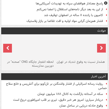
پاسخ معنادار هوافضای سپاه به تهدیدات آمریکایی‌ها
از این به بعد دیگر نامه‌های استقلال را امضا نمی‌کنم
کامیون با راننده ۸ ساله در اصفهان توقیف شد
فشار هم‌زمان گرانی مواد اولیه و افت تقاضا بر بازار پلاستیک
حوادث
ای
هشدار نسبت به وفوع تندباد در تهران
لحظه انفجار جایگاه CNG "صحنه" در
دس
دوربین مداربسته
ات
آخرین اخبار
روایت رسانه اسرائیلی از فشار واشنگتن بر تل‌آویو برای آتش‌بس و خلع سلاح
حماس
سکه در آستانه بازگشت به کانال ۱۸۸ میلیون تومان
دریادار سیاری: امروز هر خبر دقیق، تیری بر قلب امپراطوری دروغ است
وقوع حادثه دریایی در ساحل عمان