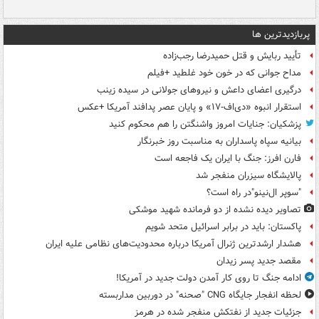
پربازدیدترین ها
تأیید ربایش و قتل حمیدرضا رجب‌زاده
مداح جوانی که در خون خود غلطید +فیلم
درگیری اعضای داعش و نیروهای جولانی در سیده زینب
استقرار انبوه «دی‌اف‑۱۷» و پایان عصر پدافند آمریکا +عکس
پزشکیان: جنایات امروز واشنگتن را هم محکوم کنید
بیانیه سپاه پاسداران به مناسبت روز خبرنگار
فارن افرز: جنگ با ایران یک فاجعه است
پالایشگاه سیزران منفجر شد
"سوپر ال‌نینو"در راه است؟
تصاویر دیده‌ نشده از دو فرمانده شهید موشکی
پاکستان: باید در برابر اسرائیل متحد شویم
هشدار ارشدترین ژنرال آمریکا درباره محدودیت‌های نظامی علیه ایران
مقصد جدید پسر زیدان
ادامه جنگ تا روی کار آمدن دولت جدید در آمریکا!
لحظه انفجار جایگاه CNG "صحنه" در دوربین مداربسته
جزئیات جدید از نفتکش منفجر شده در هرمز