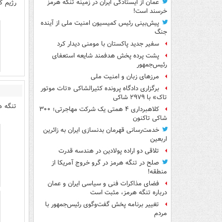
رژیم ک
عمان از ایستادگی ایران در زمینه تنگه هرمز
خرسند است!
پیش‌بینی رئیس کمیسیون امنیت ملی از آینده
جنگ
سفیر جدید پاکستان با مومنی دیدار کرد
پشت پرده پخش هدفمند شایعه استعفای
رئیس‌جمهور
مرزهای زبان و امنیت ملی
برگزاری دادگاه پرونده کثیرالشاکی «تات موتور
تاک» با ۲۹۷۹ شاکی
تنگه ه
کلاهبرداری ۴ همتی یک شرکت مهاجرتی؛ ۳۰۰
شاکی تاکنون
خدمت‌رسانی قهرمان بدنسازی ایران به زائرین
اربعین
تلاقی دو اراده پولادین در هندسه قدرت
صلح در تنگه هرمز در گرو خروج آمریکا از
منطقه!
فضای مذاکرات فنی و سیاسی ایران و عمان
درباره تنگه هرمز، مثبت است
تغییر برنامه پخش گفت‌وگوی رئیس‌جمهور با
مردم