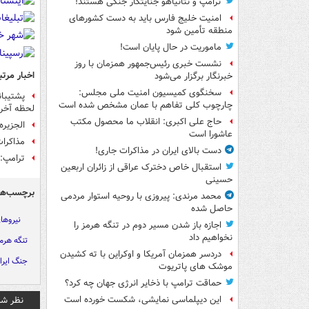
ترامپ و نتانیاهو جنایتکار جنگی هستند!
امنیت خلیج فارس باید به دست کشورهای
منطقه تأمین شود
ماموریت در حال پایان است!
نشست خبری رئیس‌جمهور همزمان با روز
اخبار مرتب
خبرنگار برگزار می‌شود
سخنگوی کمیسیون امنیت ملی مجلس:
پشتیبان
چارچوب کلی تفاهم با عمان مشخص شده است
لحظه آخری
حاج علی اکبری: انقلاب ما محصول مکتب
الجزیره
عاشورا است
مذاکرات
دست بالای ایران در مذاکرات جاری!
ترامپ: 
استقبال خاص دخترک عراقی از زائران اربعین
حسینی
برچسب‌ها
محمد مرندی: پیروزی با روحیه استوار مردمی
حاصل شده
نیرو‌ه
اجازه باز شدن مسیر دوم در تنگه هرمز را
نخواهیم داد
تنگه هرم
دردسر همزمان آمریکا و اوکراین با ته کشیدن
جنگ ایران
موشک های پاتریوت
حماقت ترامپ با ذخایر انرژی جهان چه کرد؟
نظر شم
این دیپلماسی نمایشی، شکست خورده است