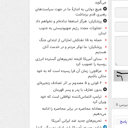
می‌گوید
هیچ دولتی به اندازۀ ما در جهت سیاست‌های
رهبری قدم برنداشت
پزشکیان: هرگز استعفا نداده‌ام و نخواهم داد
تجاوزات مجدد رژیم صهیونیستی به جنوب
لبنان
حمله به ۱۵ نفتکش‌ اماراتی از ابتدای جنگ
پزشکیان: ما نوکر مردم و در خدمت آنان
هستیم
سنای آمریکا لایحه تحریم‌های گسترده انرژی
روسیه را تصویب کرد
عراقچی: زمان آن فرا رسیده است که به خود
متکی باشیم
۶ فوتی و ۵ مصدوم بر اثر تصادف زنجیره‌ای
بدون تعارف با پدر و پسر قهرمان
ترامپ التماس‌کننده توافقی است که خود
ویران کرد
بررسی: 0
معادله محاصره در برابر محاصره را ادامه
می‌دهیم
تحریم‌های جدید ضد ایرانی آمریکا
پاسخ
شاید روسیه، آمریکا را در ایران زمین‌گیر کند!