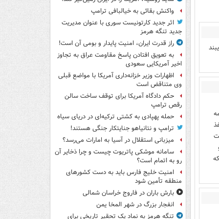
واکنش بقائی به خیالبافی ترامپ
اثر جدید کارتونیست سوری با عنوان مدیریت
جدید تنگه هرمز
راز قدرت ایران، امنیت پایدار و بومی آن است!
بند
به تعویق افتادن پاسخ مقاومت عراق به تجاوز
اخیر آمریکایی سعودی
اظهارات وزیر خزانه‌داری آمریکا با مواضع قبلی
وی متناقض است
حکم دادگاه آمریکا برای توقف ساخت سالن
رقص ترامپ
ه
حمله پهپادی به کشتی ترکیه‌ای در دریای سیاه
ذ
ترامپ و نتانیاهو جنایتکار جنگی هستند!
ت
میزبانی استقلال در آسیا به امارات می‌رسد؟
سامانه موشکی پاتریوت چیست و چرا ذخایر آن
که
رو به اتمام است؟
امنیت خلیج فارس باید به دست کشورهای
منطقه تأمین شود
بارش باران در فاروج خراسان شمالی
انفجار بزرگ در شهر المخا یمن
تنگه هرمز به نماد یک تحقیر تاریخی برای