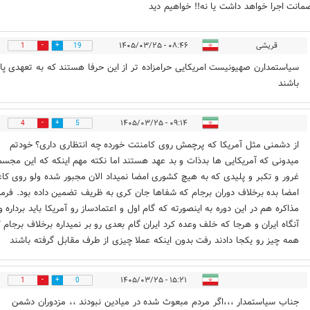
مانت اجرا خواهد داشت یا نه!! خواهیم دید
قریشی
۰۸:۴۶ - ۱۴۰۵/۰۳/۲۵
1
19
سیاستمدارن صهیونیست امریکایی حرامزاده تر از این حرفا هستند که به تعهدی پای
باشند
۰۹:۱۴ - ۱۴۰۵/۰۳/۲۵
4
5
از دشمنی مثل آمریکا که پرچمش روی کامنتت خورده چه انتظاری داری؟ خودتم
میدونی که آمریکایی ها بدذات و بد عهد هستند اما نکته مهم اینکه که این مجسم
غرور و تکبر و پلیدی که به هیچ کشوری امضا نمیداد الان مجبور شده ولو روی کاغ
امضا بده برخلاف دوران برجام که شفاها جان کری به ظریف تضمین داده بود. فرم
مذاکره هم در این دوره به اینصورته که گام اول و اعتمادساز رو آمریکا باید برداره و
آنگاه ایران و هرجا که خلف وعده کرد ایران گام بعدی رو بر نمیداره برخلاف برجام 
همه چیز رو یکجا دادند رفت بدون اینکه عملا چیزی از طرف مقابل گرفته باشند
۱۵:۲۱ - ۱۴۰۵/۰۳/۲۵
1
0
جناب سیاستمدار ،،،اگر مردم مبعوث شده در میادین نبودند ،، مزدوران دشمن