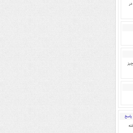
در
چیز
پاسخ
ته