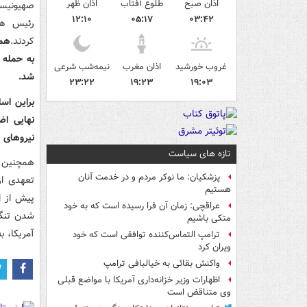
اذان صبح
طلوع آفتاب
اذان ظهر
صهیونیست
۱۲:۱۰
۰۵:۱۷
۰۳:۴۲
رئیس هی
کردند.
همز
به حمله 
غروب خورشید
اذان مغرب
نیمه‌شب شرعی
شد.
۲۳:۲۲
۱۹:۲۳
۱۹:۰۳
براین اس
نهایی اض
نیروهای 
تازه های سیاست
همچنین در
پزشکیان: ما نوکر مردم و در خدمت آنان
تعهدی از
هستیم
عراقچی: زمان آن فرا رسیده است که به خود
شدن تنگه 
متکی باشیم
آمریکا،‌ 
ترامپ التماس‌کننده توافقی است که خود
ویران کرد
واکنش بقائی به خیالبافی ترامپ
اظهارات وزیر خزانه‌داری آمریکا با مواضع قبلی
وی متناقض است