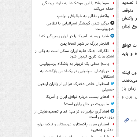
ا تصمیم
سوخو۳۵ با این موشک‌ها به ناوهای‌جنگی
حمله می‌کند
 متوقف
واکنش بقائی به خیالبافی ترامپ
ر واکنش
درگیر شدن گردشگر اسپانیایی با نظامی
ع لبنان
صهیونیست
شاید روسیه، آمریکا را در ایران زمین‌گیر کند!
انفجار بزرگ در شهر المخا یمن
ت توافق
تلگراف: جنگ علیه ایران ممکن است به یکی از
 و باید
اشتباهات تاریخ تبدیل شود
پاسخ منفی یک لژیونر به باشگاه پرسپولیس
دروازه‌بان اسپانیایی در یک‌قدمی بازگشت به
ون اینکه
استقلال
ی‌دهند.
استقبال خاص دخترک عراقی از زائران اربعین
 نیز زمان باز
حسینی
 ایران و
ادعای بسنت درباره توافق ایران و آمریکا
ماموریت در حال پایان است!
افشاگری برادرزاده ترامپ: تمام تصمیم‌هایش از
روی ترس است
امضای سران پاکستان، عربستان و ترکیه برای
«دفاع جمعی»