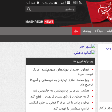
RSS
آرشیو
تماس با ما
دربارهٔ ما
MASHREGH
NEWS
یلم
دیدگاه
پیوندها
بازار
چاپ
پربازدیدترین ها
تصاویر جدید از پهپادهای منهدم‌شده آمریکا
توسط سپاه
چرا محمد صلاح ترکیه را به عربستان و آمریکا
ترجیح داد
هشدار سرمربی پرسپولیس به جاسوس تیم
گربه جریان برق شهرستان فریمان را قطع کرد
برخورد پراید با تیر برق ۲ فوتی بر جای گذاشت
وز رژیم
ترامپ سوئیس را تهدید کرد