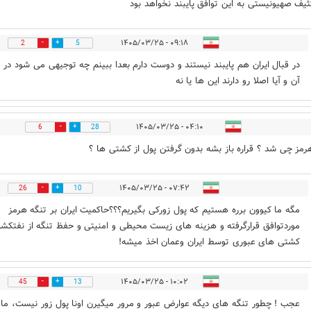
ثیف صهیونیستی به این توافق پایبند نخواهد بود
۰۹:۱۸ - ۱۴۰۵/۰۳/۲۵
2
5
در قبال ایران هم پایبند نیستند و دوست دارم بعدا ببینم چه توجیهی می شود در ق
آن و آیا اصلا رو دارند این ها یا نه
۰۴:۱۰ - ۱۴۰۵/۰۳/۲۵
6
28
رمز چی شد ؟ قراره باز بشه بدون گرفتن پول از کشتی ها ؟
۰۷:۴۲ - ۱۴۰۵/۰۳/۲۵
26
10
مگه ما کیوون برره هستیم که پول زورکی بگیریم؟؟؟حاکمیت ایران بر تنگه هرمز
موردتوافق قرارگرفته و هزینه های زیست محیطی و امنیتی و حفظ تنگه از نفتکشه
کشتی های عبوری توسط ایران وعمان اخذ میشه!
۱۰:۰۲ - ۱۴۰۵/۰۳/۲۵
45
13
عجب ! چطور تنگه های دیگه عوارض عبور و مرور میگیرن اونا پول زور نیست، ما