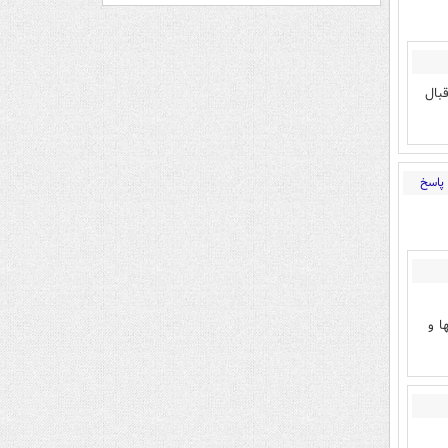
بال
پاسخ
ا و