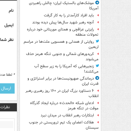
موشک‌های بالستیک ایران؛ چالش راهبردی
آمریکا
نام
باید افراد کارآمدتر را به کار گرفت
آنچه رهبر شهید سال‌ها پیش دیده بودند
ایمیل
رایزنی عراقچی و همتای موریتانی خود درباره
تحولات منطقه
نظر شما 
روایتی از همدلی و همسویی ملت‌ها در مراسم
اربعین
کریدورهای شمالی و جنوبی تنگه هرمز حذف
می‌شوند
زنجیرهایی که آمریکا را به زیر سطح آب
می‌کشند!
*
لطفا عدد م
درماندگی صهیونیست‌ها در برابر استراتژی و
قدرت ایران
۶ دستاورد بزرگ ایران در ۱۶۰ روز رهبری رهبر
انقلاب
ادعای شبکه «الحدث» درباره ایجاد گذرگاه
نظرات
موقت در تنگه هرمز
ابتکارات رهبر انقلاب در میدان نبرد
هلاکت اعضای یک تیم تروریستی در جنوب
سیستان