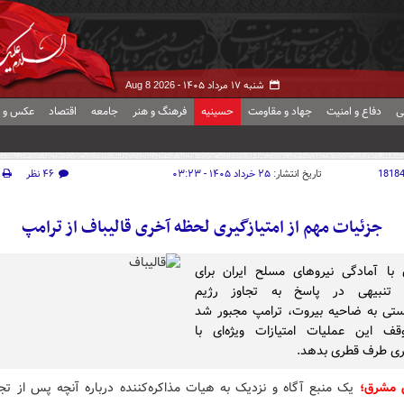
شنبه ۱۷ مرداد ۱۴۰۵ -
Aug 8 2026
ی
دفاع و امنیت
جهاد و مقاومت
حسینیه
فرهنگ و هنر
جامعه
اقتصاد
عکس و ف
1818
تاریخ انتشار:
۲۵ خرداد ۱۴۰۵ - ۰۳:۲۳
۴۶ نظر
جزئیات مهم از امتیازگیری لحظه آخری قالیباف از ترامپ
با آمادگی نیروهای مسلح ایران برای
 تنبیهی در پاسخ به تجاوز رژیم
تی به ضاحیه بیروت، ترامپ مجبور شد
قف این عملیات امتیازات ویژه‌ای با
ری طرف قطری بدهد.
 مشرق؛
یک منبع آگاه و نزدیک به هیات مذاکره‌کننده درباره آنچه پس از تجا