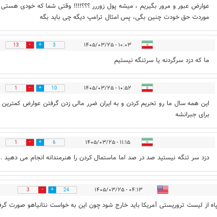
عوارض عبور و مرور بگیریم ، میشه پول زوررر ؟؟؟!!!! وقتی شما که خودی هستی 
موردت حق خودت چنین بگی، پس امثال ترامپ دیگه چی باید بگه
۱۰:۰۳ - ۱۴۰۵/۰۳/۲۵
13
3
ما که دزد سرگردنه یا سرتنگه نیستیم
۱۰:۵۲ - ۱۴۰۵/۰۳/۲۵
1
10
این همه سال ما رو تحریم کردن و به ایران ضرر مالی زدن گرفتن عوارض کمترین 
برای جبرانشه
۱۱:۱۵ - ۱۴۰۵/۰۳/۲۵
1
6
دزد سر تنگه نیستید صد در صد اما ماستمال کردن را هنرمندانه انجام می دهید .
۰۴:۱۳ - ۱۴۰۵/۰۳/۲۵
3
24
اه از لیست تروریستی آمریکا باید خارج شود چون این به خواست نتانیاهو صورت گرف