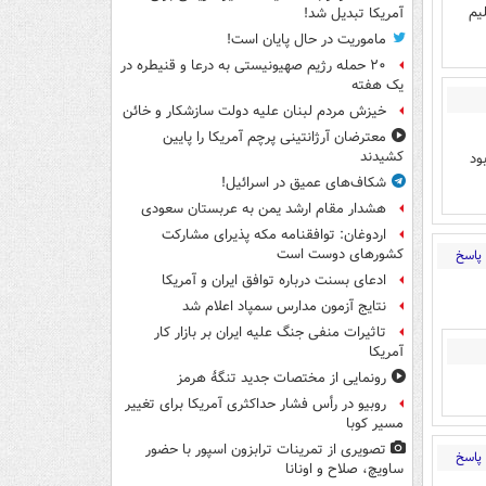
یم
آمریکا تبدیل شد!
ماموریت در حال پایان است!
۲۰ حمله رژیم صهیونیستی به درعا و قنیطره در
یک هفته
خیزش مردم لبنان علیه دولت سازشکار و خائن
معترضان آرژانتینی پرچم آمریکا را پایین
کشیدند
ود
شکاف‌های عمیق در اسرائیل!
هشدار مقام ارشد یمن به عربستان سعودی
اردوغان: توافقنامه مکه پذیرای مشارکت
کشورهای دوست است
پاسخ
ادعای بسنت درباره توافق ایران و آمریکا
نتایج آزمون مدارس سمپاد اعلام شد
تاثیرات منفی جنگ علیه ایران بر بازار کار
آمریکا
رونمایی از مختصات جدید تنگۀ هرمز
روبیو در رأس فشار حداکثری آمریکا برای تغییر
مسیر کوبا
تصویری از تمرینات ترابزون اسپور با حضور
پاسخ
ساویچ، صلاح و اونانا