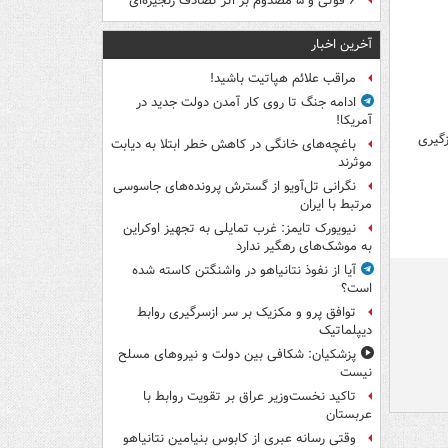
۶ فوتی و ۵ مصدوم بر اثر تصادف زنجیره‌ای
آخرین اخبار
مراقب علائم هپاتیت باشید!
ادامه جنگ تا روی کار آمدن دولت جدید در
آمریکا!
زگیری
باغچه‌های خانگی در کاهش خطر ابتلا به دیابت
موثرند
نگرانی تل‌آویو از گسترش پرونده‌های جاسوسی
مرتبط با ایران
نیویورک تایمز: غرب تمایلی به تجهیز اوکراین
به موشک‌های رهگیر ندارد
آیا از نفوذ نتانیاهو در واشنگتن کاسته شده
است؟
توافق پرو و مکزیک بر سر ازسرگیری روابط
دیپلماتیک
پزشکیان: شکافی بین دولت و نیروهای مسلح
نیست
تاکید نخست‌وزیر عراق بر تقویت روابط با
عربستان
وقتی رسانه عبری از کابوس بنیامین نتانیاهو