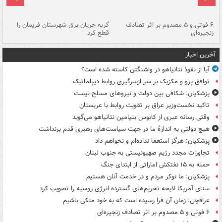
۶ فوتی و ۵ مصدوم بر اثر تصادف
گربه جریان برق شهرستان فریمان را
رگ
زنجیره‌ای
قطع کرد
آخرین اخبار
آیا از نفوذ نتانیاهو در واشنگتن کاسته شده است؟
توافق پرو و مکزیک بر سر ازسرگیری روابط دیپلماتیک
پزشکیان: شکافی بین دولت و نیروهای مسلح نیست
تاکید نخست‌وزیر عراق بر تقویت روابط با عربستان
وقتی رسانه عبری از کابوس بنیامین نتانیاهو می‌گوید
هیچ دولتی به اندازۀ ما در جهت سیاست‌های رهبری قدم برنداشت
پزشکیان: هرگز استعفا نداده‌ام و نخواهم داد
تجاوزات مجدد رژیم صهیونیستی به جنوب لبنان
حمله به ۱۵ نفتکش‌ اماراتی از ابتدای جنگ
پزشکیان: ما نوکر مردم و در خدمت آنان هستیم
سنای آمریکا لایحه تحریم‌های گسترده انرژی روسیه را تصویب کرد
عراقچی: زمان آن فرا رسیده است که به خود متکی باشیم
۶ فوتی و ۵ مصدوم بر اثر تصادف زنجیره‌ای