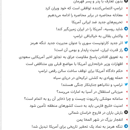
بدون تعارف با پدر و پسر قهرمان
ترامپ التماس‌کننده توافقی است که خود ویران کرد
معادله محاصره در برابر محاصره را ادامه می‌دهیم
تحریم‌های جدید ضد ایرانی آمریکا
شاید روسیه، آمریکا را در ایران زمین‌گیر کند!
واکنش بقائی به خیالبافی ترامپ
اثر جدید کارتونیست سوری با عنوان مدیریت جدید تنگه هرمز
راز قدرت ایران، امنیت پایدار و بومی آن است!
به تعویق افتادن پاسخ مقاومت عراق به تجاوز اخیر آمریکایی سعودی
اظهارات وزیر خزانه‌داری آمریکا با مواضع قبلی وی متناقض است
حکم دادگاه آمریکا برای توقف ساخت سالن رقص ترامپ
حمله پهپادی به کشتی ترکیه‌ای در دریای سیاه
ترامپ و نتانیاهو جنایتکار جنگی هستند!
میزبانی استقلال در آسیا به امارات می‌رسد؟
سامانه موشکی پاتریوت چیست و چرا ذخایر آن رو به اتمام است؟
امنیت خلیج فارس باید به دست کشورهای منطقه تأمین شود
بارش باران در فاروج خراسان شمالی
انفجار بزرگ در شهر المخا یمن
تنگه هرمز به نماد یک تحقیر تاریخی برای آمریکا تبدیل شد!