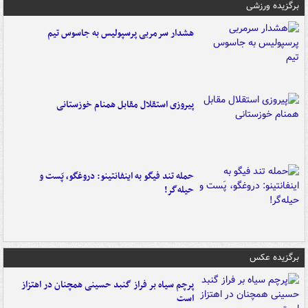
برگزیده ورزشی
هشدار سرمربی پرسپولیس به جاسوس تیم
پیروزی استقلال مقابل همنام خوزستانی
حمله تند فیگو به اینفانتینو: دروغگو، پَست‌ و
حیله‌گر!
برگزیده عکس
پرچم سیاه بر فراز گنبد حسینی همچنان در اهتزاز
است