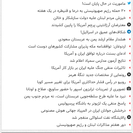
ماموریت در حال پایان است!
۲۰ حمله رژیم صهیونیستی به درعا و قنیطره در یک هفته
خیزش مردم لبنان علیه دولت سازشکار و خائن
معترضان آرژانتینی پرچم آمریکا را پایین کشیدند
شکاف‌های عمیق در اسرائیل!
هشدار مقام ارشد یمن به عربستان سعودی
اردوغان: توافقنامه مکه پذیرای مشارکت کشورهای دوست است
ادعای بسنت درباره توافق ایران و آمریکا
نتایج آزمون مدارس سمپاد اعلام شد
تاثیرات منفی جنگ علیه ایران بر بازار کار آمریکا
رونمایی از مختصات جدید تنگۀ هرمز
روبیو در رأس فشار حداکثری آمریکا برای تغییر مسیر کوبا
تصویری از تمرینات ترابزون اسپور با حضور ساویچ، صلاح و اونانا
نبرد ما علیه طرح سلطه‌جویی عربستان است، نه مردم جنوب یمن
پاسخ منفی یک لژیونر به باشگاه پرسپولیس
درخشش جوانان ایران در المپیاد جهانی هوش مصنوعی
پالایشگاه نفت اسلواکی منفجر شد
دور هفتم مذاکرات لبنان و رژیم صهیونیستی