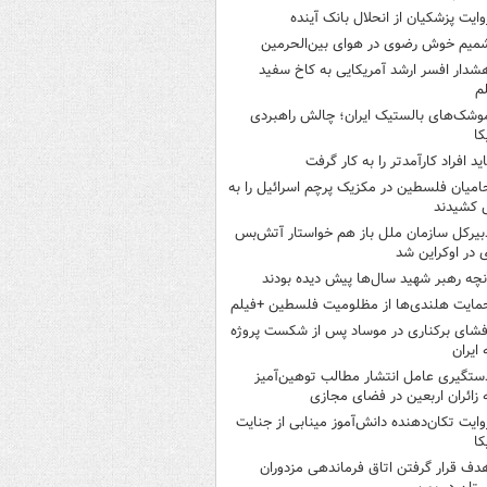
وایت پزشکیان از انحلال بانک آینده
میم خوش رضوی در هوای بین‌الحرمین
شدار افسر ارشد آمریکایی به کاخ سفید
م
وشک‌های بالستیک ایران؛ چالش راهبردی
کا
اید افراد کارآمدتر را به کار گرفت
امیان فلسطین در مکزیک پرچم اسرائیل را به
 کشیدند
بیرکل سازمان ملل باز هم خواستار آتش‌بس
 در اوکراین شد
نچه رهبر شهید سال‌ها پیش دیده بودند
مایت هلندی‌ها از مظلومیت فلسطین +فیلم
فشای برکناری در موساد پس از شکست پروژه
 ایران
ستگیری عامل انتشار مطالب توهین‌آمیز
 زائران اربعین در فضای مجازی
وایت تکان‌دهنده دانش‌آموز مینابی از جنایت
کا
دف قرار گرفتن اتاق‌ فرماندهی مزدوران