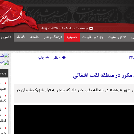
جمعه ۱۶ مرداد ۱۴۰۵ -
Aug 7 2026
ی
دفاع و امنیت
جهاد و مقاومت
حسینیه
فرهنگ و هنر
جامعه
اقتصاد
عکس و ف
۰ نظر
چاپ
پربا
ی مکرر در منطقه نقب اشغالی
ی
علیه
 در شهر «رهط» در منطقه نقب خبر داد که منجر به فرار شهرک‌نشینان در
ب
گمان
پ
انقل
ت
خوب