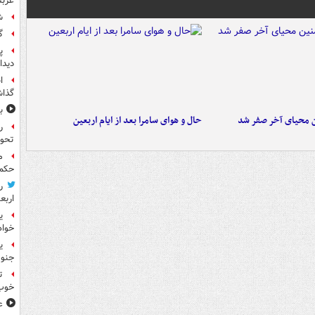
عربس
ش
گ
پ
دیدا
ا
گذا
ب
ن محیای آخر صفر شد
حال و هوای سامرا بعد از ایام اربعین
ر
تحو
م
حکم 
ر
اربع
ی
خواه
جنوب
ت
خوب
ع