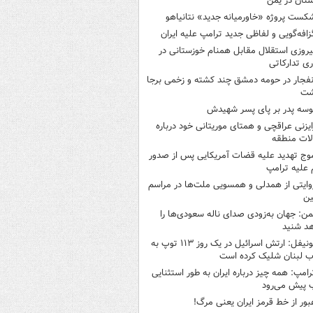
تان در یمن
کست پروژه «خاورمیانه جدید» نتانیاهو
زافه‌گویی و لفاظی جدید ترامپ علیه ایران
یروزی استقلال مقابل همنام خوزستانی در
ری تدارکاتی
نفجار در حومه دمشق چند کشته و زخمی برجا
شت
وسه‌ پدر بر پای پسر شهیدش
ایزنی عراقچی و همتای موریتانی خود درباره
لات منطقه
وج تهدید علیه قضات آمریکایی پس از صدور
علیه ترامپ
وایتی از همدلی و همسویی ملت‌ها در مراسم
ین
من: جهان به‌زودی صدای ناله سعودی‌ها را
د شنید
یونیفل: ارتش اسرائیل در یک روز ۱۱۳ توپ به
 لبنان شلیک کرده است
رامپ: همه چیز درباره ایران به طور استثنایی
 پیش می‌رود
بور از خط قرمز ایران یعنی مرگ!