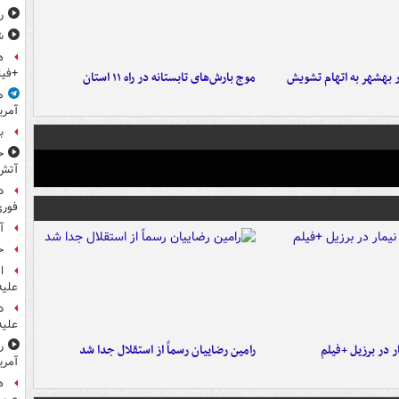
ر
ش
ه
+فیل
۶ نفر در بهشهر به اتهام تشویش
موج بارش‌های تابستانه در راه ۱۱ استان
م
آمری
ب
ح
آتش
د
فوری
آ
ح
ا
علیه
د
علیه
ر
 در برزیل +فیلم
رامین رضاییان رسماً از استقلال جدا شد
آمری
ه