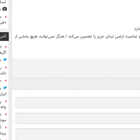
تسلی
ح
ه
+فیل
ارد
آخری
 تمامیت ارضی لبنان عزیز را تضمین می‌کند / هرگز نمی‌توانند هیچ بخشی از
ا
اگره
ن
ر
تاش
ح
م
ایران
پ
چاه 
د
موش
آ
بیما