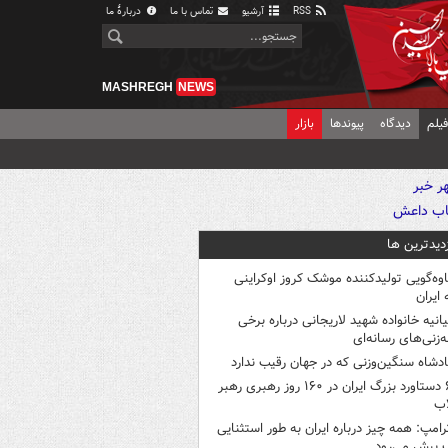
RSS
آرشیو
تماس با ما
دربارهٔ ما
MASHREGH
NEWS
یلم
دیدگاه
پیوندها
بازار
زدیدترین ها
اوه‌گویی تولیدکننده موشک کروز اوکراینی
 ایران
یانیه خانواده شهید لاریجانی درباره برخی
ه‌زنی‌های رسانه‌ای
ادشاه سنگین‌وزنی که در جهان رقیب ندارد
۶ دستاورد بزرگ ایران در ۱۶۰ روز رهبری رهبر
اب
رامپ: همه چیز درباره ایران به طور استثنایی
 پیش می‌رود