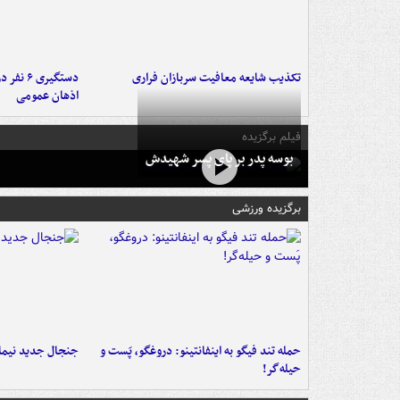
تکذیب شایعه معافیت سربازان فراری
دستگیری 
اذهان عمومی
فیلم برگزیده
بوسه‌ پدر بر پای پسر شهیدش
برگزیده ورزشی
حمله تند فیگو به اینفانتینو: دروغگو، پَست‌ و
جنجال جدید نیمار
حیله‌گر!