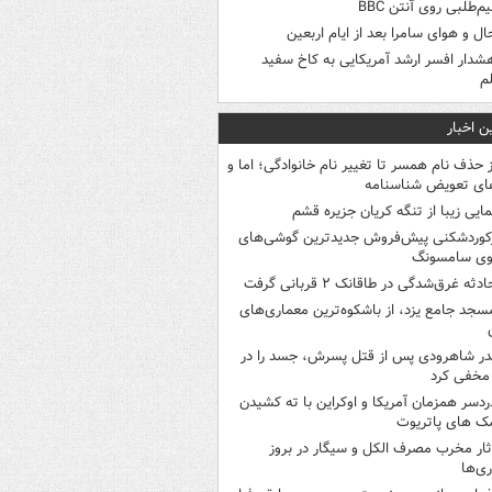
م‌طلبی روی آنتن BBC
ال و هوای سامرا بعد از ایام اربعین
شدار افسر ارشد آمریکایی به کاخ سفید
م
ن اخبار
ز حذف نام همسر تا تغییر نام خانوادگی؛ اما و
ای تعویض شناسنامه
مایی زیبا از تنگه کریان جزیره قشم
کوردشکنی پیش‌فروش جدیدترین گوشی‌های
وی سامسونگ
ادثه غرق‌شدگی در طاقانک ۲ قربانی گرفت
سجد جامع یزد، از باشکوه‌ترین معماری‌های
در شاهرودی پس از قتل پسرش، جسد را در
مخفی کرد
ردسر همزمان آمریکا و اوکراین با ته کشیدن
ک های پاتریوت
ثار مخرب مصرف الکل و سیگار در بروز
ری‌ها