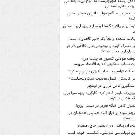
ذعان رسانه صهیونیست به موج بی‌سابقه فرار
رزمین‌های اشغالی
را مغز در هنگام خواب، انرژی خود را خالی
ند؟
رما برای پالایشگاه‌ها و منابع برق اروپا اضطرار
د
یالات متحده واقعاً یک «ببر کاغذی» است!
یا مصرف قهوه و نوشیدنی‌های کافئین‌دار در
ن بارداری مجاز است؟
وقف طولانی کامیون‌ها پشت مرز؛
‌حساب سنگینی که به اقتصاد می‌رسد
ماقت ترامپ با ذخایر انرژی جهان چه کرد؟
را تابستان فصل محبوب میکروب‌هاست؟
ستگیری قاتل فراری در نوشهر
یویورک تایمز فاش کرد: کارگروه ویژه سیا برای
ه افکنی در کوبا
نترل کامل تنگه هرمز در دست ایران!
رچم سیاه بر فراز گنبد حسینی همچنان در
از است
اجرای پیاده روی اربعین حاج رمضان
ین دیپلماسی نمایشی، شکست خورده است