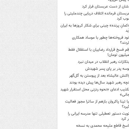
شان از دست عربستان فرار کرد
ربستان فرمانده ائتلاف دریایی چندملیتی را
وب کرد
کمانِ پرنده» چینی برای شکار کروزها به ایران
ید
ود فروخته‌ها چطور با موساد همکاری
ردند؟
قم فسخ قرارداد رضاییان با استقلال فقط
بتکارات رهبر انقلاب در میدان نبرد
وسه‌ پدر بر پای پسر شهیدش
اکنش عالیشاه بعد از پیوستن به گل‌گهر
نچه رهبر شهید سال‌ها پیش دیده بودند
کذیب ادعای «نحوه ردزنی محل استقرار شهید
جانی»
یا تینا پاکروان بازهم از ساترا مجوز فعالیت
یرد؟
ویت دستور تعطیلی تنها مدرسه ایرانی را
 کرد
اسخ قاطع ملیحه محمدی به نسخه