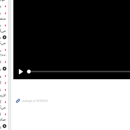
د
ع
منص
«
می‌آ
خ
می‌ک
ر
۱۰۰میلیون تومان!
ا
ب
و
Play
آ
ت
لاری
آ
می‌گ
ک
صادر
پ