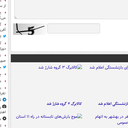
ا
از س
چ
می‌ک
گ
آفری
ا
آ
دورا
ت
صورت
ح
چ
د
ن
تفرق
ک
ازنشستگی اعلام شد
کالابرگ ۳ گروه شارژ شد
پ
اهتز
م
ا