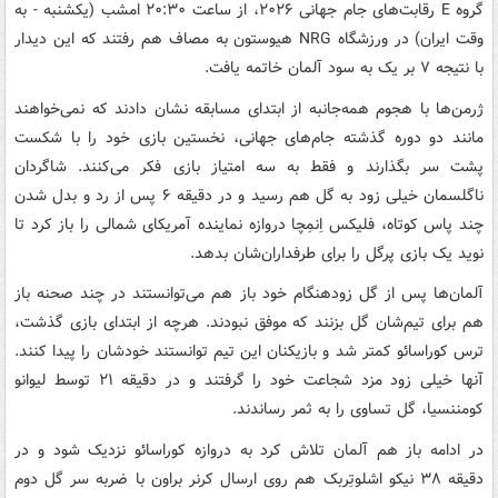
گروه E رقابت‌های جام جهانی ۲۰۲۶، از ساعت ۲۰:۳۰ امشب (یکشنبه - به
وقت ایران) در ورزشگاه NRG هیوستون به مصاف هم رفتند که این دیدار
با نتیجه ۷ بر یک به سود آلمان خاتمه یافت.
ژرمن‌ها با هجوم همه‌جانبه از ابتدای مسابقه نشان دادند که نمی‌خواهند
مانند دو دوره گذشته جام‌های جهانی، نخستین بازی خود را با شکست
پشت سر بگذارند و فقط به سه امتیاز بازی فکر می‌کنند. شاگردان
ناگلسمان خیلی زود به گل هم رسید و در دقیقه ۶ پس از رد و بدل شدن
چند پاس کوتاه، فلیکس اِنمِچا دروازه نماینده آمریکای شمالی را باز کرد تا
نوید یک بازی پرگل را برای طرفداران‌شان بدهد.
آلمان‌ها پس از گل زودهنگام خود باز هم می‌توانستند در چند صحنه باز
هم برای تیم‌شان گل بزنند که موفق نبودند. هرچه از ابتدای بازی گذشت،
ترس کوراسائو کمتر شد و بازیکنان این تیم توانستند خودشان را پیدا کنند.
آنها خیلی زود مزد شجاعت خود را گرفتند و در دقیقه ۲۱ توسط لیوانو
کومننسیا، گل تساوی را به ثمر رساندند.
در ادامه باز هم آلمان تلاش کرد به دروازه کوراسائو نزدیک شود و در
دقیقه ۳۸ نیکو اشلوتِربک هم روی ارسال کرنر براون با ضربه سر گل دوم