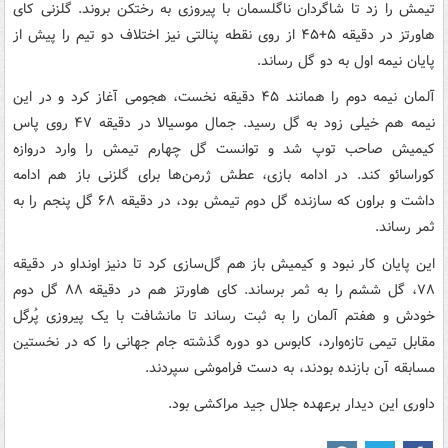
تیمش را زد تا شاگردان ناگلسمان با پیروزی به رختکن بروند. گلزنی کای
هاورتز در دقیقه ۵+۴۵ از روی نقطه پنالتی نیز اختلاف دو تیم را پیش از
پایان نیمه اول به دو گل رساند.
آلمان نیمه دوم را همانند ۴۵ دقیقه نخست، هجومی آغاز کرد و در این
نیمه هم خیلی زود به گل رسید. جمال موسیالا در دقیقه ۴۷ روی پاس
کیمیش صاحب توپ شد و توانست گل چهارم تیمش را وارد دروازه
کوراسائو کند. در ادامه بازی‌، عطش ژرمن‌ها برای گلزنی باز هم ادامه
داشت و براون که سازنده گل دوم تیمش بود، در دقیقه ۶۸ گل پنجم را به
ثمر رساند.
این پایان کار نبود و کیمیش باز هم گل‌سازی کرد تا دنیز اونداو در دقیقه
۷۸، گل ششم را به ثمر برساند. کای هاورتز هم در دقیقه ۸۸ گل دوم
خودش و هفتم آلمان را به ثبت رساند تا مانشافت با یک پیروزی پُرگل
مقابل تیمی تازه‌وارد، کابوس دو دوره گذشته جام جهانی را که در نخستین
مسابقه آن بازنده بودند، به دست فراموشی سپردند.
داوری این دیدار برعهده جلال جید مراکشی بود.