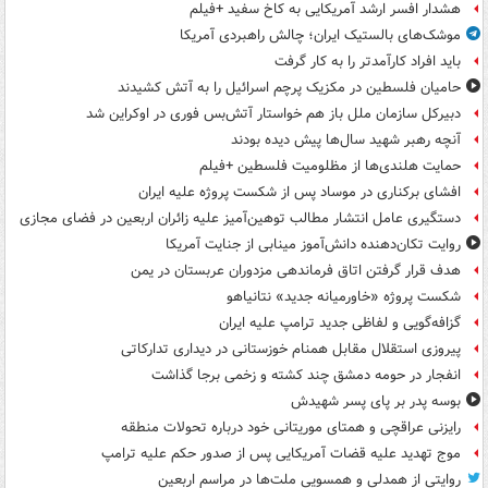
هشدار افسر ارشد آمریکایی به کاخ سفید +فیلم
موشک‌های بالستیک ایران؛ چالش راهبردی آمریکا
باید افراد کارآمدتر را به کار گرفت
حامیان فلسطین در مکزیک پرچم اسرائیل را به آتش کشیدند
دبیرکل سازمان ملل باز هم خواستار آتش‌بس فوری در اوکراین شد
آنچه رهبر شهید سال‌ها پیش دیده بودند
حمایت هلندی‌ها از مظلومیت فلسطین +فیلم
افشای برکناری در موساد پس از شکست پروژه علیه ایران
دستگیری عامل انتشار مطالب توهین‌آمیز علیه زائران اربعین در فضای مجازی
روایت تکان‌دهنده دانش‌آموز مینابی از جنایت آمریکا
هدف قرار گرفتن اتاق‌ فرماندهی مزدوران عربستان در یمن
شکست پروژه «خاورمیانه جدید» نتانیاهو
گزافه‌گویی و لفاظی جدید ترامپ علیه ایران
پیروزی استقلال مقابل همنام خوزستانی در دیداری تدارکاتی
انفجار در حومه دمشق چند کشته و زخمی برجا گذاشت
بوسه‌ پدر بر پای پسر شهیدش
رایزنی عراقچی و همتای موریتانی خود درباره تحولات منطقه
موج تهدید علیه قضات آمریکایی پس از صدور حکم علیه ترامپ
روایتی از همدلی و همسویی ملت‌ها در مراسم اربعین