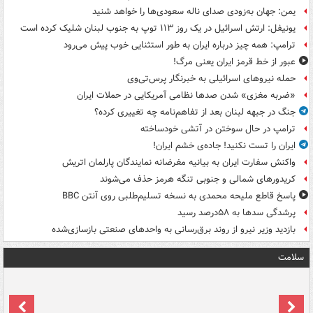
یمن: جهان به‌زودی صدای ناله سعودی‌ها را خواهد شنید
یونیفل: ارتش اسرائیل در یک روز ۱۱۳ توپ به جنوب لبنان شلیک کرده است
ترامپ: همه چیز درباره ایران به طور استثنایی خوب پیش می‌رود
عبور از خط قرمز ایران یعنی مرگ!
حمله نیروهای اسرائیلی به خبرنگار پرس‌تی‌وی
«ضربه مغزی» شدن صدها نظامی آمریکایی در حملات ایران
جنگ در جبهه لبنان بعد از تفاهم‌نامه چه تغییری کرده؟
ترامپ در حال سوختن در آتشی خودساخته
ایران را تست نکنید! جاده‌ی خشم ایران!
واکنش سفارت ایران به بیانیه مغرضانه نمایندگان پارلمان اتریش
کریدورهای شمالی و جنوبی تنگه هرمز حذف می‌شوند
پاسخ قاطع ملیحه محمدی به نسخه تسلیم‌طلبی روی آنتن BBC
پرشدگی سدها به ۵۸درصد رسید
بازدید وزیر نیرو از روند برق‌رسانی به واحدهای صنعتی بازسازی‌شده
سلامت
ت