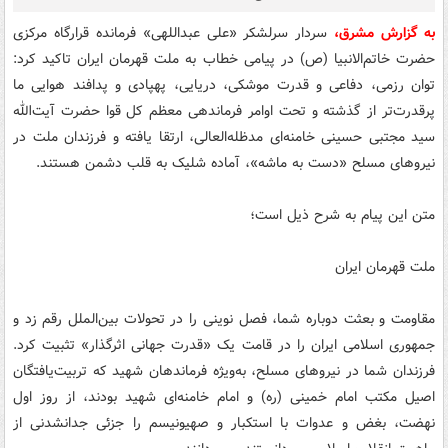
به گزارش مشرق،
سردار سرلشکر «علی عبداللهی» فرمانده قرارگاه مرکزی
حضرت خاتم‌الانبیا (ص) در پیامی خطاب به ملت قهرمان ایران تاکید کرد:
توان رزمی، دفاعی و قدرت موشکی، دریایی، پهپادی و پدافند هوایی ما
پرقدرت‌تر از گذشته و تحت اوامر فرماندهی معظم کل قوا حضرت آیت‌الله
‌سید مجتبی حسینی خامنه‌ای مدظله‌العالی، ارتقا یافته و فرزندان ملت در
نیروهای مسلح «دست به ماشه»، آماده شلیک به قلب دشمن هستند.
متن این پیام به شرح ذیل است؛
ملت قهرمان ایران
مقاومت و بعثت دوباره شما، فصل نوینی را در تحولات بین‌الملل رقم زد و
جمهوری اسلامی ایران را در قامت یک «قدرت جهانی اثرگذار» تثبیت کرد.
فرزندان شما در نیروهای مسلح، به‌ویژه فرماندهان شهید که تربیت‌یافتگان
اصیل مکتب امام خمینی (ره) و امام خامنه‌ای شهید بودند، از روز اول
نهضت، بغض و عدوات با استکبار و صهیونیسم را جزئی جدانشدنی از