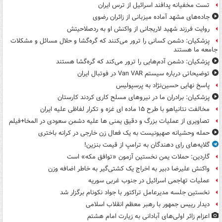
تست مخفیانه پدافند اسرائیل از ترس ایران
جاده‌های مشهد آماده میزبانی از زائران رضوی
روایت فرزند شهید لاریجانی از واکنش او به ردصلاحیتش
پزشکیان: دشمن کسانی را ترور می‌کنند که گره‌گشا و حلال مسائل و مشکلات
جامعه ما هستند
پزشکیان: دشمن آدم‌هایی را ترور می‌کند که گره‌گشا هستند
توضیحاتی درباره سیستم Van VAR در فوتبال ایران
پاسخ نهایی حسین‌نژاد به پرسپولیس
پزشکیان: برادران ما در نیروهای مسلح کاری کردند کارستان
مخالفت نتانیاهو با طرح ۱۵ ماده ای غزه و تکرار لفاظی علیه ایران
تصاویری از عملیات بزرگ و دقیق یمنی ها علیه دشمن سعودی در المخا+فیلم
حمله وحشیانه صهیونیست به یک فعال زن خارجی در کرانه باختری
گلایه‌های رای دهندگان به ترامپ از قیمت بنزین!
گاردین: حملات یمن نخستین آزمون «توافق مکه» است
واکنش علیرضا دبیر به اخراج یک کشتی‌گیر به خاطر اضافه وزن
عملیات تهاجمی اسرائیل در جنوب غربی سوریه
نخستین جلسه مدیرعامل تراکتور با جواد نکونام برگزار شد
دیدار رییس جمهور با رهبر معظم انقلاب اسلامی
اعزام زائر اولی‌های آبادانی به زیارت امام هشتم