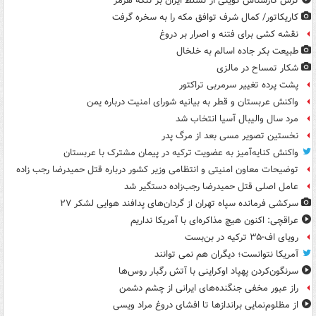
ترس کارشناس کویتی از تسلط ایران بر تنگۀ هرمز
کاریکاتور/ کمال شرف توافق مکه را به سخره گرفت
نقشه کشی برای فتنه و اصرار بر دروغ
طبیعت بکر جاده اسالم به خلخال
شکار تمساح در مالزی
پشت پرده تغییر سرمربی تراکتور
واکنش عربستان و قطر به بیانیه شورای امنیت درباره یمن
مرد سال والیبال آسیا انتخاب شد
نخستین تصویر مسی بعد از مرگ پدر
واکنش کنایه‌آمیز به عضویت ترکیه در پیمان مشترک با عربستان
توضیحات معاون امنیتی و انتظامی وزیر کشور درباره قتل حمیدرضا رجب زاده
عامل اصلی قتل حمیدرضا رجب‌زاده دستگیر شد
سرکشی فرمانده سپاه تهران از گردان‌های پدافند هوایی لشکر ۲۷
عراقچی: اکنون هیچ مذاکره‌ای با آمریکا نداریم
رویای اف-۳۵ ترکیه در بن‌بست
آمریکا نتوانست؛ دیگران هم نمی توانند
سرنگون‌کردن پهپاد اوکراینی با آتش رگبار روس‌ها
راز عبور مخفی جنگنده‌های ایرانی از چشم دشمن
از مظلوم‌نمایی براندازها تا افشای دروغ مراد ویسی