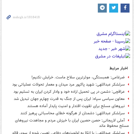
اخبار مرتبط
ضرغامی: همبستگی، موثرترین سلاح ماست. خرابش نکنیم!
سرلشکر عبداللهی: شهید پاکپور مرد میدان و معمار تحولات عملیاتی بود
عراقچی: دشمن در پی تحمیل اراده خود و وادار کردن ایران به تسلیم بود
معاون سیاسی سپاه: ایران پس از جنگ به قدرت چهارم جهان تبدیل شد
نیروهای مسلح برای تقویت اقتدار و امنیت پایدار آماده هستند
سرلشکر عبداللهی: دشمنان از هرگونه خطای محاسباتی پرهیز کنند
آملی لاریجانی: حصن حصین ایران با خیزش مردم و مجاهدت نیروهای
مسلح محفوظ ماند
سرلشکر عبداللهی: با اتکا به اولویت‌های دفاعی تعیین شده از سوی قائد