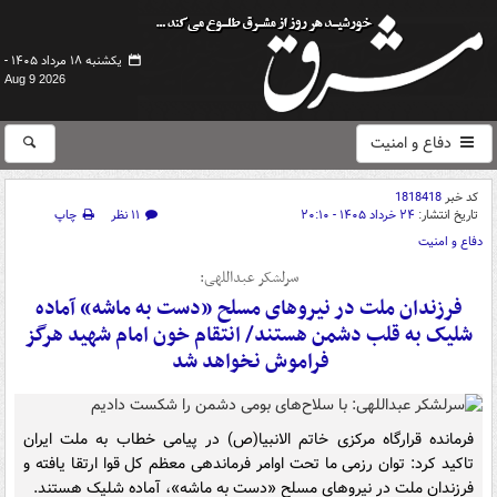
یکشنبه ۱۸ مرداد ۱۴۰۵ -
Aug 9 2026
دفاع و امنیت
کد خبر
1818418
تاریخ انتشار:
۲۴ خرداد ۱۴۰۵ - ۲۰:۱۰
۱۱ نظر
چاپ
دفاع و امنیت
سرلشکر عبداللهی:
فرزندان ملت در نیروهای مسلح «دست به ماشه» آماده
شلیک به قلب دشمن هستند/ انتقام خون امام شهید هرگز
فراموش نخواهد شد
فرمانده قرارگاه مرکزی خاتم الانبیا(ص) در پیامی خطاب به ملت ایران
تاکید کرد: توان رزمی ما تحت اوامر فرماندهی معظم کل قوا ارتقا یافته و
فرزندان ملت در نیروهای مسلح «دست به ماشه»، آماده شلیک هستند.