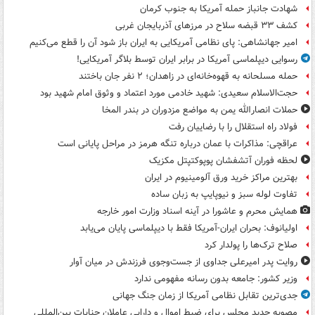
شهادت جانباز حمله آمریکا به جنوب کرمان
کشف ۳۳ قبضه سلاح در مرزهای آذربایجان غربی
امیر جهانشاهی: پای نظامی آمریکایی به ایران باز شود آن را قطع می‌کنیم
رسوایی دیپلماسی آمریکا در برابر ایران توسط بلاگر آمریکایی!
حمله مسلحانه به قهوه‌خانه‌ای در زاهدان؛ ۲ نفر جان باختند
حجت‌الاسلام سعیدی: شهید خادمی مورد اعتماد و وثوق امام شهید بود
حملات انصارالله یمن به مواضع مزدوران در بندر المخا
فولاد راه استقلال را با رضاییان رفت
عراقچی: مذاکرات با عمان درباره تنگه هرمز در مراحل پایانی است
لحظه فوران آتشفشان پوپوکتپتل مکزیک
بهترین مراکز خرید ورق آلومینیوم در ایران
تفاوت لوله سبز و نیوپایپ به زبان ساده
همایش محرم و عاشورا در آینه اسناد وزارت امور خارجه
اولیانوف: بحران ایران-آمریکا فقط با دیپلماسی پایان می‌یابد
صلاح ترک‌ها را پولدار کرد
روایت پدر امیرعلی جداوی از جست‌وجوی فرزندش در میان آوار
وزیر کشور: جامعه بدون رسانه مفهومی ندارد
جدی‌ترین تقابل نظامی آمریکا از زمان جنگ جهانی
مصوبه جدید مجلس برای ضبط اموال و دارایی عاملان جنایات بین‌المللی