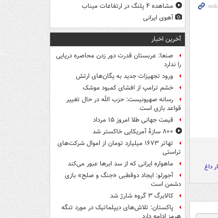
مشاهده ۴ پلنگ در ارتفاعات میناب
آهوی ایرانی
آخرین اخبار
صنعا: عربستان قدرت دور زدن محاصره دریایی
را ندارد
ورود تجهیزات جدید به یگان‌های ارتش
خشم ترامپ از افشای کمبود موشک
رسانه صهیونیست: حزب الله در حال تغییر
قواعد بازی است
قیمت جهانی طلا امروز ۱۵ مرداد
۸۰۰ سازۀ آمریکایی خاکستر شد
تهاتر ۱۶۷۳ میلیارد تومان از اموال شرکت‌های
تراستی
ماهواره ایرانی که از سد ابرها عبور می‌کند
ر داغ
آجورلو: ایجاد دوقطبی «جنگ و صلح‌» بازی
دشمن است
کالابرگ ۳ گروه شارژ شد
پاکستان: تلاش‌های دیپلماتیک در مورد تنگه
هرمز ادامه دارد