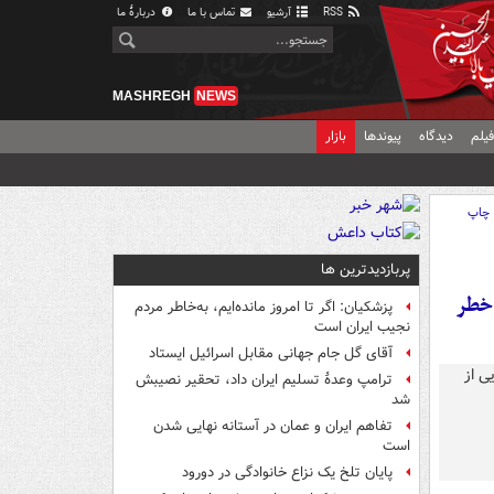
RSS
آرشیو
تماس با ما
دربارهٔ ما
MASHREGH
NEWS
یلم
دیدگاه
پیوندها
بازار
چاپ
پربازدیدترین ها
 خطر
پزشکیان: اگر تا امروز مانده‌ایم، به‌خاطر مردم
نجیب ایران است
آقای گل جام جهانی مقابل اسرائیل ایستاد
ترامپ وعدۀ تسلیم ایران داد، تحقیر نصیبش
شد
تفاهم ایران و عمان در آستانه نهایی شدن
است
پایان تلخ یک نزاع خانوادگی در دورود