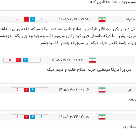
مو مجید . خدا حفظتون کنه
میثم‌فخر
۱۹:۵۴ - ۱۴۰۵/۰۳/۲۴
2
1
لان دنبال یکی ازحداقل طرفدارای اصلاح طلب جماعت میگشتم که عقده ی این تفاهم 
نم روسرش، اما دیگه داستان فرق کرد،وقتی سرورم آقاسیدمجید،یه چی بگه، جزچشم
بونم واسه گفتن حرف دیگه ای نمیچرخه.چشم آقاسیدچشم
۲۲:۲۷ - ۱۴۰۵/۰۳/۲۴
0
1
مزدور آمریکا دوقطبی حزب اصلاح طلب و مردم دیگه
ذز
۲۰:۰۲ - ۱۴۰۵/۰۳/۲۴
0
4
ریف
۲۰:۱۸ - ۱۴۰۵/۰۳/۲۴
1
5
قطه زن