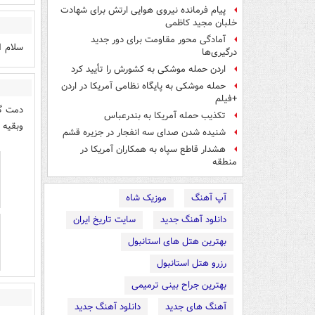
پیام فرمانده نیروی هوایی ارتش برای شهادت
خلبان مجید کاظمی
آمادگی محور مقاومت برای دور جدید
سلام ا
درگیری‌ها
اردن حمله موشکی به کشورش را تأیید کرد
حمله موشکی به پایگاه نظامی آمریکا در اردن
+فیلم
دمت گر
تکذیب حمله آمریکا به بندرعباس
وبقیه م
شنیده شدن صدای سه انفجار در جزیره قشم
هشدار قاطع سپاه به همکاران آمریکا در
منطقه
آپ آهنگ
موزیک شاه
دانلود آهنگ جدید
سایت تاریخ ایران
بهترین هتل های استانبول
رزرو هتل استانبول
بهترین جراح بینی ترمیمی
آهنگ های جدید
دانلود آهنگ جدید