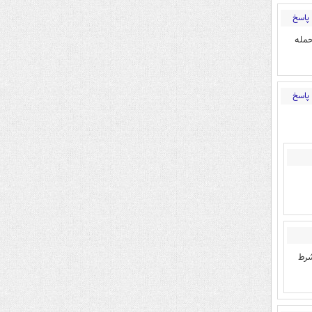
پاسخ
حمله
پاسخ
شرط