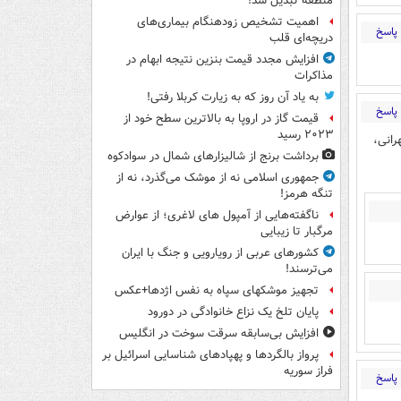
منطقه تبدیل شد!
اهمیت تشخیص زودهنگام بیماری‌های
پاسخ
دریچه‌ای قلب
افزایش مجدد قیمت بنزین نتیجه ابهام در
مذاکرات
به یاد آن روز که به زیارت کربلا رفتی!
پاسخ
قیمت گاز در اروپا به بالاترین سطح خود از
۲۰۲۳ رسید
رانی،
برداشت برنج از شالیزارهای شمال در سوادکوه
جمهوری اسلامی نه از موشک می‌گذرد، نه از
تنگه هرمز!
ناگفته‌هایی از آمپول های لاغری؛ از عوارض
مرگبار تا زیبایی
کشورهای عربی از رویارویی و جنگ با ایران
می‌ترسند!
تجهیز موشکهای سپاه به نفس اژدها+عکس
پایان تلخ یک نزاع خانوادگی در دورود
افزایش بی‌سابقه سرقت سوخت در انگلیس
پرواز بالگردها و پهپادهای شناسایی اسرائیل بر
فراز سوریه
پاسخ