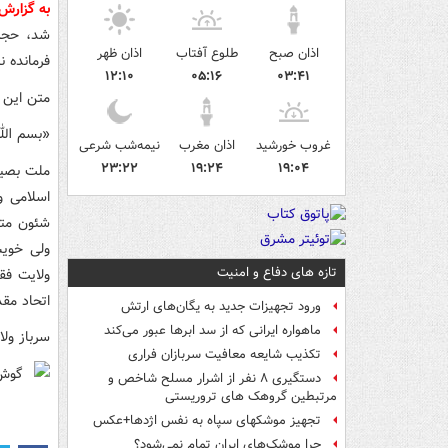
به گزارش
شد، حجت‌
اذان صبح
طلوع آفتاب
اذان ظهر
فرمانده ن
۱۲:۱۰
۰۵:۱۶
۰۳:۴۱
متن این 
«بسم الله
غروب خورشید
اذان مغرب
نیمه‌شب شرعی
۲۳:۲۲
۱۹:۲۴
۱۹:۰۴
ملت بصیر
اسلامی و
شئون متع
ولی خویش
تازه های دفاع و امنیت
ولایت فق
اتحاد مقد
ورود تجهیزات جدید به یگان‌های ارتش
ماهواره ایرانی که از سد ابرها عبور می‌کند
سرباز ول
تکذیب شایعه معافیت سربازان فراری
دستگیری ۸ نفر از اشرار مسلح شاخص و
مرتبطین گروهک های تروریستی
تجهیز موشکهای سپاه به نفس اژدها+عکس
چرا موشک‌های ایران تمام نمی‌شود؟