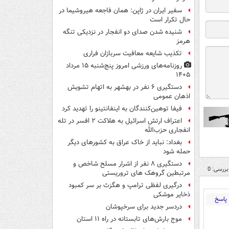
سفیر ایران در ژاپن: همان فاجعه هیروشیما در
حال تکرار است
شنیده شدن صدای دو انفجار در نزدیکی تنگه
هرمز
تکذیب شایعه معافیت سربازان فراری
روزنامه‌های ورزشی امروز پنج‌شنبه ۱۵ مرداد
۱۴۰۵
دستگیری ۶ نفر در بهشهر به اتهام تشویش
اذهان عمومی
فیفا توهین‌کنندگان به اینفانتینو را تهدید کرد
اعتراف ارتش اسرائیل به هلاکت ۲ افسر در تله
انفجاری حزب‌الله
بغداد: نباید از خاک عراق به کشورهای دیگر
حمله شود
دستگیری ۸ نفر از اشرار مسلح شاخص و
بررسی: 0
مرتبطین گروهک های تروریستی
درگیری لفظی ترامپ و هگزث بر سر کمبود
ذخایر موشکی
پاسخ
دردسر جدید برای سرخپوشان
موج بارش‌های تابستانه در راه ۱۱ استان