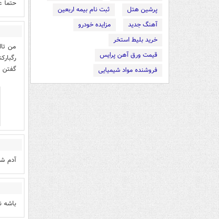
حتما ع
پرشین هتل
ثبت نام بیمه اربعین
آهنگ جدید
مزایده خودرو
خرید بلیط استخر
من تاا
قیمت ورق آهن پرایس
رگبارک
گفتن ز
فروشنده مواد شیمیایی
آدم ش
باشه ن