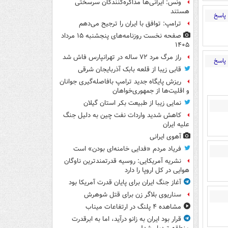
ونس: ایرانی‌ها مذاکره‌کنندگان سرسختی
هستند
پاسخ
ترامپ: توافق با ایران را ترجیح می‌دهم
صفحه نخست روزنامه‌های پنجشنبه ۱۵ مرداد
۱۴۰۵
راز مرگ مرد ۷۲ ساله در تهرانپارس فاش شد
پاسخ
قابی زیبا از قلعه بابک آذربایجان شرقی
ریزش پایگاه جدید ترامپ بافاصله‌گیری جوانان
و اقلیت‌ها از جمهوری‌خواهان
نمایی زیبا از طبیعت بکر استان گیلان
کاهش شدید واردات نفت چین به دلیل جنگ
علیه ایران
آهوی ایرانی
فریاد مردم «فدایی خامنه‌ای بودن» است
نشریه آمریکایی: روسیه قدرتمندترین ناوگان
هوایی در کل اروپا را دارد
آغاز جنگ ایران برای پایان قدرت آمریکا بود
سناریوی بلاگر زن برای قتل شوهرش
مشاهده ۴ پلنگ در ارتفاعات میناب
قرار بود ایران به زانو درآید، اما به ابرقدرت