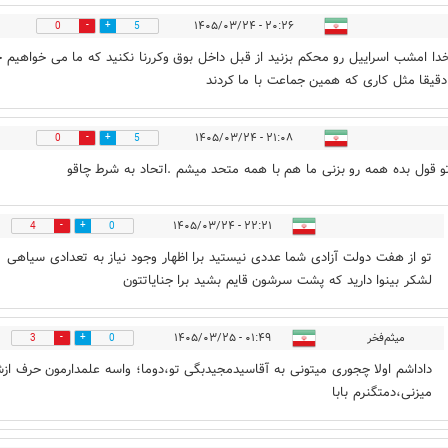
۲۰:۲۶ - ۱۴۰۵/۰۳/۲۴
0
5
خدا امشب اسراییل رو محکم بزنید از قبل داخل بوق وکررنا نکنید که ما می خواهیم 
دقیقا مثل کاری که همین جماعت با ما کردند
۲۱:۰۸ - ۱۴۰۵/۰۳/۲۴
0
5
و قول بده همه رو بزنی ما هم با همه متحد میشم .اتحاد به شرط چاقو
۲۲:۲۱ - ۱۴۰۵/۰۳/۲۴
4
0
تو از هفت دولت آزادی شما عددی نیستید برا اظهار وجود نیاز به تعدادی سیاهی
لشکر بینوا دارید که پشت سرشون قایم بشید برا جنایاتتون
میثم‌فخر
۰۱:۴۹ - ۱۴۰۵/۰۳/۲۵
3
0
داداشم اولا چجوری میتونی به آقاسیدمجیدبگی تو،دوما؛ واسه علمدارمون حرف از
میزنی،دمتگنرم بابا