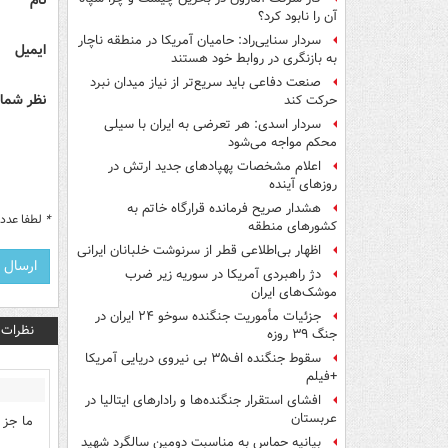
نام
آن را نابود کرد؟
سردار سنایی‌راد: حامیان آمریکا در منطقه ناچار
ایمیل
به بازنگری در روابط خود هستند
صنعت دفاعی باید سریع‌تر از نیاز میدان نبرد
نظر شما 
حرکت کند
سردار اسدی: هر تعرضی به ایران با سیلی
محکم مواجه می‌شود
اعلام مشخصات پهپادهای جدید ارتش در
روزهای آینده
هشدار صریح فرمانده قرارگاه خاتم‌ به
*
لطفا عدد م
کشورهای منطقه
اظهار بی‌اطلاعی قطر از سرنوشت خلبانان ایرانی
دژ راهبردی آمریکا در سوریه زیر ضرب
موشک‌های ایران
جزئیات مأموریت جنگنده سوخو ۲۴ ایران در
نظرات
جنگ ۳۹ روزه
سقوط جنگنده اف۳۵ بی نیروی دریایی آمریکا
+فیلم
افشای استقرار جنگنده‌ها و رادارهای ایتالیا در
عربستان
ما جز 
بیانیه حماس به مناسبت دومین سالگرد شهید