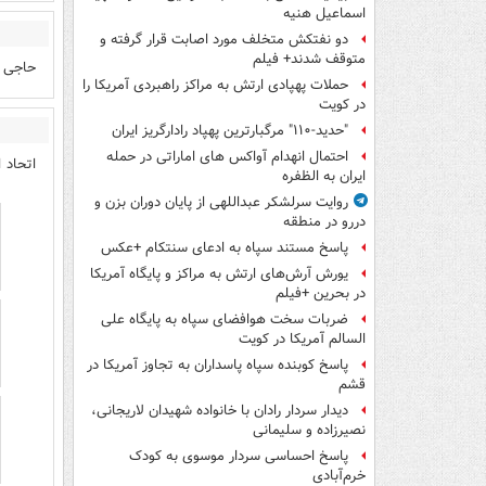
اسماعیل هنیه
دو نفتکش متخلف مورد اصابت قرار گرفته و
متوقف شدند+ فیلم
حاجی 
حملات پهپادی ارتش به مراکز راهبردی آمریکا را
در کویت
"حدید-۱۱۰" مرگبارترین پهپاد رادارگریز ایران
احتمال انهدام آواکس های اماراتی در حمله
اتحاد 
ایران به الظفره
روایت سرلشکر عبداللهی از پایان دوران بزن و
دررو در منطقه
پاسخ مستند سپاه به ادعای سنتکام +عکس
یورش آرش‌های ارتش به مراکز و پایگاه‌ آمریکا
در بحرین +فیلم
ضربات سخت هوافضای سپاه به پایگاه علی
السالم آمریکا در کویت
پاسخ کوبنده سپاه پاسداران به تجاوز آمریکا در
قشم
دیدار سردار رادان با خانواده شهیدان لاریجانی،
نصیرزاده و سلیمانی
پاسخ احساسی سردار موسوی به کودک
خرم‌آبادی