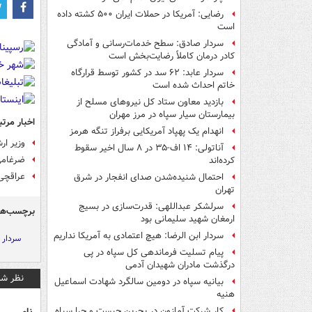
رضایی: آمریکا در حملات ایران ۵۰۰ کشته داده
است
سردار صادق: سطح خدمات‌رسانی و آمادگی
کادر درمان کاملاً رضایت‌بخش است
سردار عابد: ۶۲ سد در کشور توسط قرارگاه
خاتم احداث شده است
بازدید معاون ستاد کل نیروهای مسلح از
بیمارستان سیار سپاه در مرز مهران
اخبار مرتب
انهدام یک پهپاد آمریکایی برفراز تنگه هرمز
وزیر ار
آناتولی: ۱۴ اف-۳۵ در ۸ سال اخیر سقوط
ضرغامی
کرده‌اند
عراقچی:
احتمال شنیده‌شدن صدای انفجار در شرق
تهران
سرلشکر عبداللهی: قدرت‌سازی در بسیج
برچسب‌ها
ارمغان شهید سلیمانی بود
سردار ابن الرضا: هیچ اعتمادی به آمریکا نداریم
سردار 
پیام تسلیت فرماندهی کل سپاه در پی
درگذشت مادران شهیدان آدمی
نظر شم
بیانیه سپاه در دومین سالگرد شهادت اسماعیل
هنیه
کار شرکت آمازون در بحرین چیست و چرا سپاه