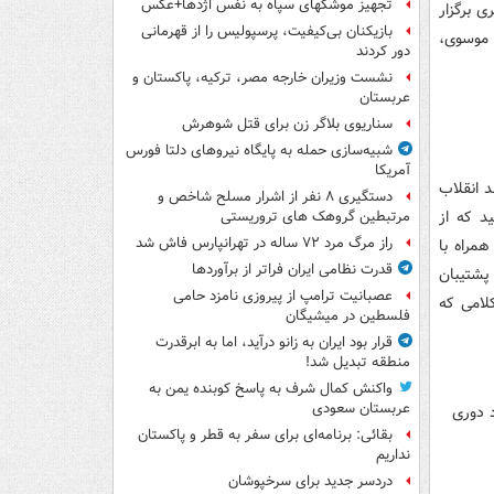
تجهیز موشکهای سپاه به نفس اژدها+عکس
ی برگزار
بازیکنان بی‌کیفیت، پرسپولیس را از قهرمانی
 موسوی،
دور کردند
نشست وزیران خارجه مصر، ترکیه، پاکستان و
عربستان
سناریوی بلاگر زن برای قتل شوهرش
شبیه‌سازی حمله به پایگاه نیروهای دلتا فورس
آمریکا
 انقلاب
دستگیری ۸ نفر از اشرار مسلح شاخص و
د که از
مرتبطین گروهک های تروریستی
راز مرگ مرد ۷۲ ساله در تهرانپارس فاش شد
مراه با
قدرت نظامی ایران فراتر از برآوردها
پشتیبان
عصبانیت ترامپ از پیروزی نامزد حامی
لامی که
فلسطین در میشیگان
قرار بود ایران به زانو درآید، اما به ابرقدرت
منطقه تبدیل شد!
واکنش کمال شرف به پاسخ کوبنده یمن به
عربستان سعودی
بقائی: برنامه‌ای برای سفر به قطر و پاکستان
نداریم
دردسر جدید برای سرخپوشان