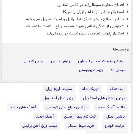
افتتاح سفارت سومالی‌لند در قدس اشغالی
استقبال حماس از تفاهم ایران و آمریکا
حماس: سلاح خود را هرگز به اسرائیل و آمریکا تحویل نمی‌دهیم
تصاویری از زندگی نظامی شهید «محمد رافع سلامه» منتشر شد
استقرار پنهانی نظامیان صهیونیست در سومالی‌لند
برچسب‌ها
جنبش مقاومت اسلامی فلسطین
جنبش حماس
اراضی اشغالی
سومالی لند
رژیم صهیونیستی
آپ آهنگ
موزیک شاه
سایت تاریخ ایران
بهترین هتل های استانبول
رزرو هتل استانبول
دانلود آهنگ جدید
بهترین جراح بینی ترمیمی
آهنگ های جدید
پرشین هتل
ثبت نام بیمه اربعین
آهنگ جدید
مزایده خودرو
خرید بلیط استخر
قیمت ورق آهن پرایس