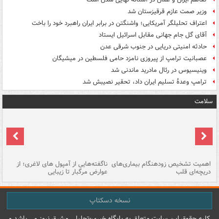
وزیر صمت عازم قرقیزستان شد
اعتراف تحلیلگر آمریکایی؛ واشنگتن در برابر ایران راهبرد خود را باخت
آقای گل جام جهانی مقابل اسرائیل ایستاد
حادثه امنیتی دریایی در جنوب شرقی عدن
عصبانیت ترامپ از پیروزی نامزد حامی فلسطین در میشیگان
وینیسیوس در رئال مادرید ماندنی شد
ترامپ وعدۀ تسلیم ایران داد، تحقیر نصیبش شد
سلامت
اهمیت تشخیص زودهنگام بیماری‌های
ناگفته‌هایی از آمپول های لاغری؛ از
دریچه‌ای قلب
عوارض مرگبار تا زیبایی
تا
نسخه دسکتاپ
کليه حقوق اين سايت متعلق به پایگاه خبري-تحليلي مشرق نيوز می باشد و