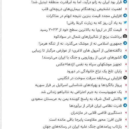
قرار بود ایران به زانو درآید، اما به ابرقدرت منطقه تبدیل شد!
اهمیت تشخیص زودهنگام بیماری‌های دریچه‌ای قلب
افزایش مجدد قیمت بنزین نتیجه ابهام در مذاکرات
به یاد آن روز که به زیارت کربلا رفتی!
قیمت گاز در اروپا به بالاترین سطح خود از ۲۰۲۳ رسید
برداشت برنج از شالیزارهای شمال در سوادکوه
جمهوری اسلامی نه از موشک می‌گذرد، نه از تنگه هرمز!
ناگفته‌هایی از آمپول های لاغری؛ از عوارض مرگبار تا زیبایی
کشورهای عربی از رویارویی و جنگ با ایران می‌ترسند!
تجهیز موشکهای سپاه به نفس اژدها+عکس
پایان تلخ یک نزاع خانوادگی در دورود
افزایش بی‌سابقه سرقت سوخت در انگلیس
پرواز بالگردها و پهپادهای شناسایی اسرائیل بر فراز سوریه
یک صهیونیست به جرم اعتراض به نتانیاهو زندانی شد
واکنش کمال شرف به پاسخ کوبنده یمن به عربستان سعودی
قدرت نظامی ایران فراتر از برآوردها
دستگیری قاضی قلابی در مازندران
فارن افرز: محور مقاومت پابرجا باقی مانده است
بازتاب پیامدهای جنگ علیه ایران در رسانه‌های جهان