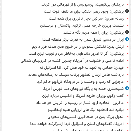
بازیکنان بی‌کیفیت، پرسپولیس را از قهرمانی دور کردند
پزشکیان: وجود رهبر انقلاب برای ما نقطه قوت است
رسانه عبری: اسرائیل دچار ناترازی برق شده است
نشست وزیران خارجه مصر، ترکیه، پاکستان و عربستان
پزشکیان: ایران را همه مردم نگه داشتند
ایران در مسیر تبدیل شدن به قدرت برتر منطقه است!
ارتش یمن: نفتکش سعودی را در خلیج عدن هدف قرار دادیم
پزشکیان: اگر تا امروز مانده‌ایم، به‌خاطر مردم نجیب ایران است
ادامه ناامنی و خشونت در آمریکا؛ چندین کشته در کارولینای شمالی
فیدان: حماس به تعهدات خود عمل کرد، امّا اسرائیل نه
بازداشت عامل ارسال تصاویر پرتاب موشک به رسانه‌های معاند
ماجرایی که رعب و وحشت را در فرودگاه تل‌آویو حاکم کرد
شبیه‌سازی حمله به پایگاه نیروهای دلتا فورس آمریکا
گفت وگوی وزیران خارجه آمریکا و انگلیس درباره ایران
ماکرون: اتحادیه اروپا فشار بر روسیه را افزایش خواهد داد
بیانیه تند اتحادیه لیگ‌های اروپایی علیه اینفانتینو
تحول بزرگ یمن در هدف‌گیری کشتی‌های سعودی
آمریکا: گفتگوهای لبنان و اسرائیل فردا ازسرگرفته خواهد شد!
تفاهم ایران و عمان در آستانه نهایی شدن است