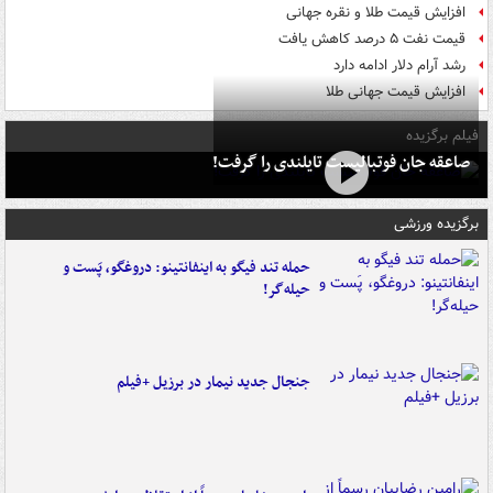
افزایش قیمت طلا و نقره جهانی
قیمت نفت ۵ درصد کاهش یافت
رشد آرام دلار ادامه دارد
افزایش قیمت جهانی طلا
فیلم برگزیده
صاعقه جان فوتبالیست تایلندی را گرفت!
برگزیده ورزشی
حمله تند فیگو به اینفانتینو: دروغگو، پَست‌ و
حیله‌گر!
جنجال جدید نیمار در برزیل +فیلم