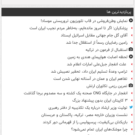
پربازدیدترین ها
نمایش وطن‌فروشی در قاب تلویزیون تروریستی موساد!
پزشکیان: اگر تا امروز مانده‌ایم، به‌خاطر مردم نجیب ایران است
آقای گل جام جهانی مقابل اسرائیل ایستاد
رامین رضاییان رسماً از استقلال جدا شد
استقبال از فرعون در ترکیه
لحظه اصابت هواپیمای هندی به زمین
علت انفجار جبل‌علی امارات اعلام شد
ترامپ وعدۀ تسلیم ایران داد، تحقیر نصیبش شد
تفاهم ایران و عمان در آستانه نهایی شدن است
تمرین رزمی تکاوران ارتش
انفجار در جایگاه CNG صحنه یک کشته و سه مصدوم برجا گذاشت
۳ کاپیتان ایران بدون پیشنهاد بزرگ
توئیت وزیر ارشاد درباره یک تکذیبیه از دفتر رهبری
نشست وزیران خارجه مصر، ترکیه، پاکستان و عربستان
بازیکنان بی‌کیفیت، پرسپولیس را از قهرمانی دور کردند
چرا موشک‌های ایران تمام نمی‌شود؟