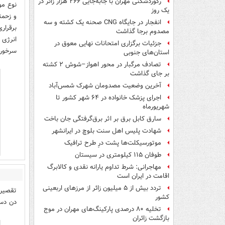
رکوردشکنی مهران با جابه‌جایی ۲۶۶ هزار زائر در
نوع مو
یک روز
و زحمت
انفجار در جایگاه CNG صحنه یک کشته و سه
برقرار
مصدوم برجا گذاشت
انرژی 
جزئیات برگزاری امتحانات نهایی معوق در
سرخورد
استان‌های جنوبی
تصادف مرگبار در محور اهواز–شوش ۲ کشته
بر جای گذاشت
آخرین وضعیت مصدومان شهرک شمس‌آباد
اجرای پزشک خانواده در ۶۴ شهر کشور تا
شهریورماه
سارق کابل برق بر اثر برق‌گرفتگی جان باخت
شهادت پلیس اهل سنت بلوچ در ایرانشهر
موتورسیکلت‌ها پشت درِ طرح ترافیک
طوفان ۱۱۵ کیلومتری در سیستان
مهاجرانی: شرط تداوم یارانه نقدی و کالابرگ
اقامت در ایران است
تردد بیش از ۵ میلیون زائر از مرزهای اربعینی
تقصیر
کشور
دن دست
تخلیه ۸۰ درصدی پارکینگ‌های مهران در موج
بازگشت زائران