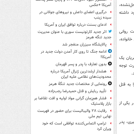
ل‌نشده،
آمریکا +عکس
د داشته
درگیری اعضای داعش و نیروهای جولانی در
سیده زینب
ادعای بسنت درباره توافق ایران و آمریکا
ت روانی
اثر جدید کارتونیست سوری با عنوان مدیریت
جدید تنگه هرمز
خانواده،
پالایشگاه سیزران منفجر شد
ادامه جنگ تا روی کار آمدن دولت جدید در
آمریکا!
ریان یک
بدون تعارف با پدر و پسر قهرمان
رت توجه
هشدار ارشدترین ژنرال آمریکا درباره
.
محدودیت‌های نظامی علیه ایران
 به قتل
رونمایی از مختصات جدید تنگۀ هرمز
تأیید ربایش و قتل حمیدرضا رجب‌زاده
فشار هم‌زمان گرانی مواد اولیه و افت تقاضا بر
ر یکی از
بازار پلاستیک
رقابت ۲۸ والیبالیست برای حضور در فهرست
نهایی تیم ملی
ه و درگیری، پدر
ترامپ التماس‌کننده توافقی است که خود
ویران کرد