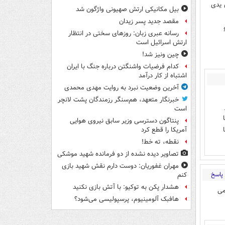
 یدی
بیل مکانیکی ارتش صهیونی واژگون شد
مقصد جدید پسر زیدان
رسانه عبری زبان: روزهای سختی در انتظار
ارتش اسرائیل است
چین ونیز شد!
کدام فرضیات واشنگتن درباره جنگ با ایران
اشتباه از کار درآمد
آخرین وضعیت نبرد به روایت مهدی محمدی
خبرنگار متعهد، هم‌سنگر رزمندگان پشت لانچر
است
پنتاگون دسترسی وزیر سابق نیروی هوایی
آمریکا را قطع کرد
نقطه، ته خط!
تصاویر دیده‌ نشده از دو فرمانده شهید موشکی
مهران غفوریان: دوست دارم نقش شهید بازی
پاسخ
کنم
هشدار پکن به توکیو: با آتش بازی نکنید
می
هافبک آلومینیوم، پرسپولیسی می‌شود؟