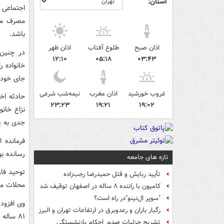
استان:
اجتماعی 
مصرف موا
باشد.
اذان صبح
طلوع آفتاب
اذان ظهر
در چنین 
۱۲:۱۰
۰۵:۱۸
۰۳:۴۳
خانواده ر
جای خود 
غروب خورشید
اذان مغرب
نیمه‌شب شرعی
حادثه اخ
۲۳:۲۳
۱۹:۲۱
۱۹:۰۲
نزاع خان
جدی به پ
فرمانده 
رسانده بو
تازه های جامعه
توحید فار
تأیید ربایش و قتل حمیدرضا رجب‌زاده
محلات مر
کامیون با راننده ۸ ساله در اصفهان توقیف شد
"سوپر ال‌نینو"در راه است؟
رگبار باران و رعدوبرق در ارتفاعات تهران و البرز
۸۱ ساله خود را با آلت قتاله مجروح کرده و پس از ارتکاب جرم از محل متواری شده است.
تشریح جزئیات صدور احکام بازنشستگی