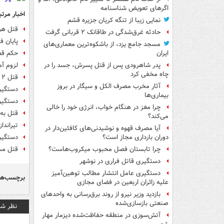
اگرهای تعویض شناسنامه
اخبار مرتب
نمایی زیبا از تنگه کریان جزیره قشم
قتل هو
حادثه غرق‌شدگی در طاقانک ۲ قربانی گرفت
پایان ف
مسجد جامع یزد، از باشکوه‌ترین معماری‌های
حکم قصا
ایران
لزوم آم
پدر شاهرودی پس از قتل پسرش، جسد را در
چاه مخفی کرد
قتل ۲ جوان در جشن عروسی با شلیک گلوله
آثار مخرب مصرف الکل و سیگار در بروز
دستگیر
بیماری‌ها
دستگیری 
چرا مغز در هنگام خواب، انرژی خود را خالی
قتل به 
می‌کند؟
تیراندازی 
آیا مصرف قهوه و نوشیدنی‌های کافئین‌دار در
دستگیری
دوران بارداری مجاز است؟
قتل مسل
چرا تابستان فصل محبوب میکروب‌هاست؟
دستگیری قاتل فراری در نوشهر
دستگیری عامل انتشار مطالب توهین‌آمیز
برچسب‌ها
علیه زائران اربعین در فضای مجازی
بازدید وزیر نیرو از روند برق‌رسانی به واحدهای
صنعتی بازسازی‌شده
نظر شم
آتش‌سوزی در منطقه حفاظت‌شده دیزمار مهار