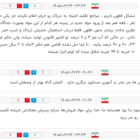
۲۳:۲۳ - ۱۴۰۵/۰۳/۲۴
0
0
مشکل فقهی داریم ، مراجع تقلید اعتیاد به تریاک رو حرام اعلام نکردند جز یکی د
نفر ، فقه هم بعد از ورود مواد جدید در زمینه هر کدام از این مواد بصورت جداگانه
نظری نداده، بیشتر متون فقهی فقط درباب استعمال حشیش تریاک و شرب خمر ن
دادن ، در حالی که آب جو ۳ و ۷ درصد تو کشور قانونی تولید میشه، ولی حکم
۴۳، ۷۰ و ۹۰ درصد یکیه... تا اینا حل نشده قاضی هم حکم ۳ما
۱۰ ضربه تا ۹۹ ضربه شلاق میده که اونم اجرا نمیشه
۲۰:۲۸ - ۱۴۰۵/۰۳/۲۴
0
0
ر ها جز نشر بد آموزی دستاورد دیگری ندارد . کتمان گناه بهتر از وصفش است
۲۰:۳۱ - ۱۴۰۵/۰۳/۲۴
0
2
مود بنا بود همسایه ما .خدا برای مواد فروش‌ها نسازه پسرش معتادش شیشه کشید
رو سر برید
۲۳:۳۳ - ۱۴۰۵/۰۳/۲۴
0
0