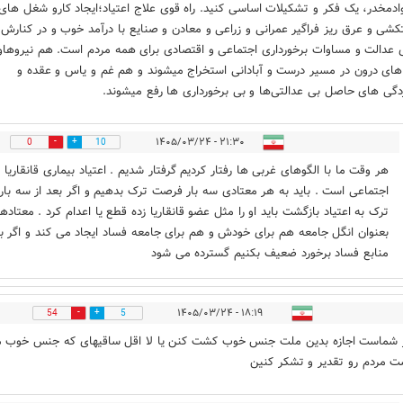
ادمخدر، یک فکر و تشکیلات اساسی کنید. راه قوی علاج اعتیاد؛ایجاد کارو شغل های
کشی و عرق ریز فراگیر عمرانی و زراعی و معادن و صنایع با درآمد خوب و در کنارش
ی عدالت و مساوات برخورداری اجتماعی و اقتصادی برای همه مردم است. هم نیروهاو
های درون در مسیر درست و آبادانی استخراج میشوند و هم غم و یاس و عقده و
گی های حاصل بی عدالتی‌ها و بی برخورداری ها رفع میشوند.
۲۱:۳۰ - ۱۴۰۵/۰۳/۲۴
0
10
هر وقت ما با الگوهای غربی ها رفتار کردیم گرفتار شدیم . اعتیاد بیماری قانقاریا
اجتماعی است . باید به هر معتادی سه بار فرصت ترک بدهیم و اگر بعد از سه بار
ترک به اعتیاد بازگشت باید او را مثل عضو قانقاریا زده قطع یا اعدام کرد . معتادها
بعنوان انگل جامعه هم برای خودش و هم برای جامعه فساد ایجاد می کند و اگر با
منابع فساد برخورد ضعیف بکنیم گسترده می شود
۱۸:۱۹ - ۱۴۰۵/۰۳/۲۴
54
5
 شماست اجازه بدین ملت جنس خوب کشت کنن یا لا اقل ساقیهای که جنس خوب 
 مردم رو تقدیر و تشکر کنین