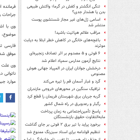
فرمانده ا
تنگی انگشتر و کفش در گرما؛ واکنش طبیعی
بدن یا هشدار جدی؟
جراحات و
اسامی ژل‌های غیر مجاز شستشوی پوست
منتشر شد
وی با اش
مراقب علائم هپاتیت باشید!
موضوع، ت
باغچه‌های خانگی در کاهش خطر ابتلا به دیابت
فارسی تص
موثرند
موفق شدند متهم را
۶ فوتی و ۵ مصدوم بر اثر تصادف زنجیره‌ای
نتایج آزمون مدارس سمپاد اعلام شد
وی علت ا
درخشش جوانان ایران در المپیاد جهانی هوش
ناتوانی د
مصنوعی
موارد جبر
گرد و غبار آسمان قم را تیره می‌کند
ترافیک سنگین در محورهای خروجی مازندران
گربه جریان برق شهرستان فریمان را قطع کرد
رگبار و رعدوبرق در راه شمال کشور
پاسخ تأمین‌اجتماعی به زمان پرداخت
مابه‌التفاوت حقوق بازنشستگان
برخورد پراید با تیر برق ۲ فوتی بر جای گذاشت
تنظیم قولنامه برای اسناد سبزرنگ ممنوع شد
از حذف نام همسر تا تغییر نام خانوادگی؛ اما و