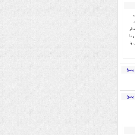
و
ظر
 ش با
ه تا ۲ سال حبس یا
پاسخ
پاسخ