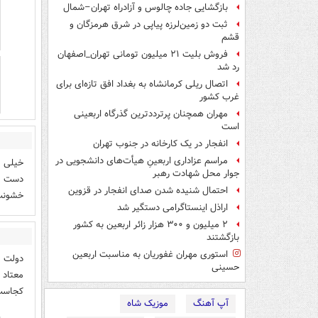
بازگشایی جاده چالوس و آزادراه تهران–شمال
ثبت دو زمین‌لرزه پیاپی در شرق هرمزگان و
قشم
فروش بلیت ۲۱ میلیون تومانی تهران_اصفهان
رد شد
اتصال ریلی کرمانشاه به بغداد افق تازه‌ای برای
غرب کشور
مهران همچنان پرترددترین گذرگاه اربعینی
است
انفجار در یک کارخانه در جنوب تهران
مراسم عزاداری اربعینِ هیأت‌های دانشجویی در
خیلی ت
جوار محل شهادت رهبر
دست دا
احتمال شنیده شدن صدای انفجار در قزوین
خشونت 
اراذل اینستاگرامی دستگیر شد
۲ میلیون و ۳۰۰ هزار زائر اربعین به کشور
بازگشتند
استوری مهران غفوریان به مناسبت اربعین
دولت ا
حسینی
معتاد 
کجاست
آپ آهنگ
موزیک شاه