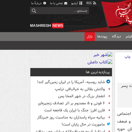
RSS
آرشیو
تماس با ما
دربارهٔ ما
MASHREGH
NEWS
یلم
دیدگاه
پیوندها
بازار
چاپ
پربازدیدترین ها
شاید روسیه، آمریکا را در ایران زمین‌گیر کند!
واکنش بقائی به خیالبافی ترامپ
انفجار بزرگ در شهر المخا یمن
۶ فوتی و ۵ مصدوم بر اثر تصادف زنجیره‌ای
فارن افرز: جنگ با ایران یک فاجعه است
اجتماعی
بیانیه سپاه پاسداران به مناسبت روز خبرنگار
د و ضعف
ماموریت در حال پایان است!
ان حوزه
استقرار انبوه «دی‌اف‑۱۷» و پایان عصر پدافند