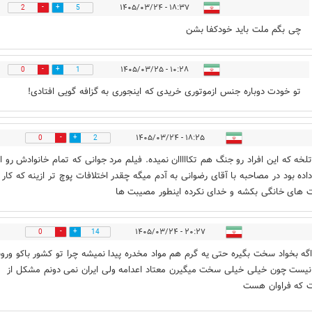
۱۸:۳۷ - ۱۴۰۵/۰۳/۲۴
2
5
چی بگم ملت باید خودکفا بشن
۱۰:۲۸ - ۱۴۰۵/۰۳/۲۵
0
1
تو خودت دوباره جنس ازموتوری خریدی که اینجوری به گزافه گویی افتادی!
۱۸:۲۵ - ۱۴۰۵/۰۳/۲۴
0
2
لخه که این افراد رو جنگ هم تکااااان نمیده. فیلم مرد جوانی که تمام خانوادش رو از
ده بود در مصاحبه با آقای رضوانی به آدم میگه چقدر اختلافات پوچ تر ازینه که کار 
های خانگی بکشه و خدای نکرده اینطور مصیبت ها
۲۰:۲۷ - ۱۴۰۵/۰۳/۲۴
0
14
گه بخواد سخت بگیره حتی یه گرم هم مواد مخدره پیدا نمیشه چرا تو کشور باکو ورو
نیست چون خیلی خیلی سخت میگیرن معتاد اعدامه ولی ایران نمی دونم مشکل از
 که فراوان هست