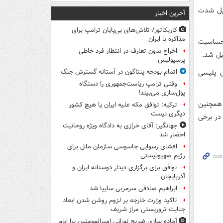
دلیل شدت
آخرین اخبار
کاریکاتور/ تلاش‌های بی‌پایان ترامپ برای
مذاکره با ایران
 حساسیت
اخراج بدون تعارف در انتظار فرد خاطی
یل شد.
پرسپولیس
ص پلیسی
اتمام بودجه پنتاگون در آستانه گسترش جنگ
وقتی ترامپ ریاست‌جمهوری را دستگاه
پول‌سازی می‌بیند!
 همچنین
ترکیه: توافق مکه علیه ایران یا هیچ کشور
دیگری نیست
 در برخی
جهانگیر: آقای خرازی به دادگاه ویژه روحانیت
احضار شد
افشای رسوایی جاسوسی سازمان ملل برای
رژیم صهیونیستی
توافق برای برگزاری دیدار دوستانه ایران و
آذربایجان
ابراهیم صادقی سرمربی سایپا شد
تاکید وزارت خارجه بر لزوم روشن شدن ابعاد
جنایت تروریستی مراز شریف
آماده سازی ضریح نورانی امیرالمومنین برا ایام