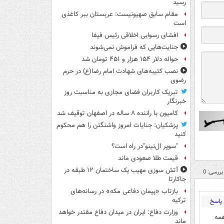
رسید
مقام سابق صهیونیست: عربستان ببر کاغذی
است
افشای رسوایی اخلاقی رئیس فیفا
جنایت‌هایی که فراموش نمی‌شوند
حواله دلار ۱۵۴ هزار و ۴۵۱ تومان شد
نصب کتیبه‌های شهادت امام رضا(ع) در حرم
رضوی
تبریک کاربران فضای مجازی به مناسبت روز
خبرنگار
کامیون با راننده ۸ ساله در اصفهان توقیف شد
پزشکیان: جنایات امروز واشنگتن را هم محکوم
کنید
"سوپر ال‌نینو"در راه است؟
قیمت طلا صعودی ماند
آتش سوزی مهیب یک ساختمان ۱۲ طبقه در
بررسی: 0
جاکارتا
بازتاب «پیمان دفاعی مکه» در رسانه‌های
ترکیه
پاسخ
وزارت دفاع: ایران در میدان دفاع مقتدر خواهد
همه
ماند