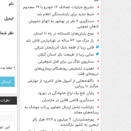
شد
نام
تشریح جزئیات تصادف ۱۲ خودرو با ۱۹ مصدوم
شرط جدید برای بازنشستگی اعلام شد
ایمیل
دستگیری ۶ نفر در بهشهر به اتهام تشویش
اذهان عمومی
نظر شما 
موج بارش‌های تابستانه در راه ۱۱ استان
راز مرگ مرد ۷۲ ساله در تهرانپارس فاش شد
قابی زیبا از قلعه بابک آذربایجان شرقی
نمایی زیبا از طبیعت بکر استان گیلان
سناریوی بلاگر زن برای قتل شوهرش
*
لطفا عدد م
اهمیت تشخیص زودهنگام بیماری‌های
دریچه‌ای قلب
ناگفته‌هایی از آمپول های لاغری؛ از عوارض
مرگبار تا زیبایی
پایان تلخ یک نزاع خانوادگی در دورود
نظرات
دستگیری قاضی قلابی در مازندران
بازداشت عامل ارسال تصاویر پرتاب موشک به
رسانه‌های معاند
پورجمشیدیان: ۲ میلیون و ۸۲۸ هزار زائر
اربعین به کشور بازگشتند
این تو