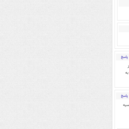
پاسخ
به
پاسخ
سیه