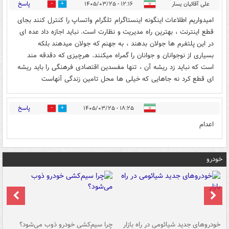
پاسخ
علی آقائیان یسار
۱۲:۱۶ - ۱۴۰۵/۰۳/۲۵
0
1
امیدواریم اطلاعات اینگونه اینستاگرام تلگرام واتساپ را کنترل کنند بجای
قطع اینترنت ، بهترین راه مدیریت و نظارت است. نباید اجازه داد عده ای
در این پلتفرم ها جولان بدهند ، به جهنم که جولان میدهند بلکه
بسیاری از نوجوانان و جوانان را گمراه میکنند. هرچیزی که دقدقه مند
است که نباید زد ریشه آن ، تنها مفسدین اقتصادی فرهنگی را باید ریشه
ای قطع کرد نه جاهایی که خیلی ها محل تامین زندگی آنهاست
پاسخ
۱۸:۲۵ - ۱۴۰۵/۰۳/۲۵
0
0
اعدام
خودرو
خودروهای جدید شیائومی در راه بازار
چرا سیم‌کشی خودرو ذوب می‌شود؟
شو