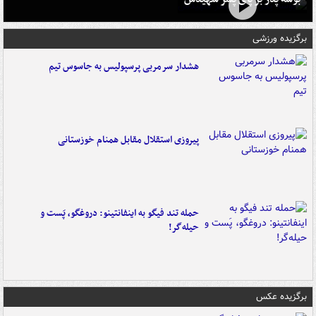
برگزیده ورزشی
هشدار سرمربی پرسپولیس به جاسوس تیم
پیروزی استقلال مقابل همنام خوزستانی
حمله تند فیگو به اینفانتینو: دروغگو، پَست‌ و
حیله‌گر!
برگزیده عکس