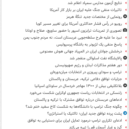
نتایج آزمون مدارس سمپاد اعلام شد
تاثیرات منفی جنگ علیه ایران بر بازار کار آمریکا
رونمایی از مختصات جدید تنگۀ هرمز
روبیو در رأس فشار حداکثری آمریکا برای تغییر مسیر کوبا
تصویری از تمرینات ترابزون اسپور با حضور ساویچ، صلاح و اونانا
نبرد ما علیه طرح سلطه‌جویی عربستان است، نه مردم جنوب یمن
پاسخ منفی یک لژیونر به باشگاه پرسپولیس
درخشش جوانان ایران در المپیاد جهانی هوش مصنوعی
پالایشگاه نفت اسلواکی منفجر شد
دور هفتم مذاکرات لبنان و رژیم صهیونیستی
ترامپ و سودای پیروزی در انتخابات میان‌دوره‌ای
جزئیات توافق دفاعی ترکیه، عربستان و پاکستان
بلاتکلیفی بیش از ۱۳۰۰ مهاجر خردسال در سئوتای اسپانیا
زلنسکی در انتخابات ریاست جمهوری اوکراین شکست می‌خورد
ادعاهای عربستان درباره توافق مشترک با ترکیه و پاکستان
چگونه جنگ ترامپ با دانشگاه‌ها به شکست کاخ سفید ختم شد؟
پشت پرده توافق جدید ایران؛ تاکتیک یا استراتژی؟
ادعای تکراری ترامپ درمورد تمایل ایران برای دستیابی به توافق
گرد و غبار آسمان قم را تیره می‌کند