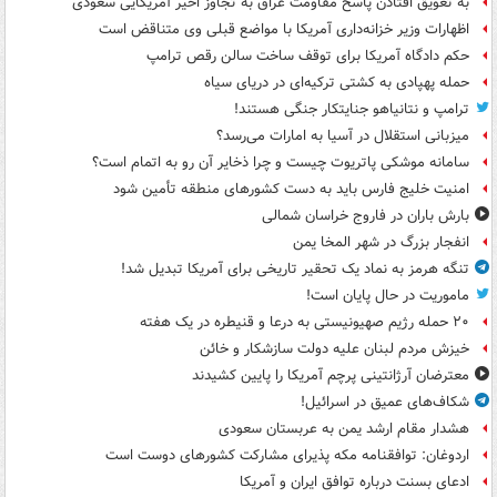
به تعویق افتادن پاسخ مقاومت عراق به تجاوز اخیر آمریکایی سعودی
اظهارات وزیر خزانه‌داری آمریکا با مواضع قبلی وی متناقض است
حکم دادگاه آمریکا برای توقف ساخت سالن رقص ترامپ
حمله پهپادی به کشتی ترکیه‌ای در دریای سیاه
ترامپ و نتانیاهو جنایتکار جنگی هستند!
میزبانی استقلال در آسیا به امارات می‌رسد؟
سامانه موشکی پاتریوت چیست و چرا ذخایر آن رو به اتمام است؟
امنیت خلیج فارس باید به دست کشورهای منطقه تأمین شود
بارش باران در فاروج خراسان شمالی
انفجار بزرگ در شهر المخا یمن
تنگه هرمز به نماد یک تحقیر تاریخی برای آمریکا تبدیل شد!
ماموریت در حال پایان است!
۲۰ حمله رژیم صهیونیستی به درعا و قنیطره در یک هفته
خیزش مردم لبنان علیه دولت سازشکار و خائن
معترضان آرژانتینی پرچم آمریکا را پایین کشیدند
شکاف‌های عمیق در اسرائیل!
هشدار مقام ارشد یمن به عربستان سعودی
اردوغان: توافقنامه مکه پذیرای مشارکت کشورهای دوست است
ادعای بسنت درباره توافق ایران و آمریکا