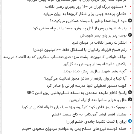
۶ دستاورد بزرگ ایران در ۱۶۰ روز رهبری رهبر انقلاب
«کمانِ پرنده» چینی برای شکار کروزها به ایران می‌آید
خود فروخته‌ها چطور با موساد همکاری می‌کردند؟
پدر شاهرودی پس از قتل پسرش، جسد را در چاه مخفی کرد
بوسه‌ پدر بر پای پسر شهیدش
ابتکارات رهبر انقلاب در میدان نبرد
رقم فسخ قرارداد رضاییان با استقلال فقط ۱۰۰میلیون تومان!
توقف طولانی کامیون‌ها پشت مرز؛ صورت‌حساب سنگینی که به اقتصاد می‌رسد
واکنش عالیشاه بعد از پیوستن به گل‌گهر
آنچه رهبر شهید سال‌ها پیش دیده بودند
آیا تینا پاکروان بازهم از ساترا مجوز فعالیت می‌گیرد؟
کویت دستور تعطیلی تنها مدرسه ایرانی را صادر کرد
پاسخ قاطع ملیحه محمدی به نسخه تسلیم‌طلبی روی آنتن BBC
حال و هوای سامرا بعد از ایام اربعین
نیویورک تایمز فاش کرد: کارگروه ویژه سیا برای تفرقه افکنی در کوبا
هشدار افسر ارشد آمریکایی به کاخ سفید +فیلم
ایران را تست نکنید! جاده‌ی خشم ایران!
حمله کوبنده نیروهای مسلح یمن به مواضع مزدوران سعودی +فیلم