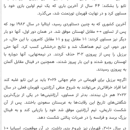
تابو را بشکند: ۴۴ سال از آخرین باری که یک تیم اولین بازی خود را
مساوی کرد و در نهایت قهرمان تورنمنت شد، می‌گذرد.
آخرین کشوری که به چنین دستاوردی رسید، ایتالیا در سال ۱۹۸۲ بود که
پس از تساوی ۰-۰ مقابل لهستان موفق شد. در همان دور اول، آنها دو بار
دیگر نیز مساوی کردند: ۱-۱ مقابل پرو و ۱-۱ مقابل کامرون. با این حال، در
دور دوم، این تیم هماهنگ شد و نتایج درخشانی کسب کرد. آنها حتی
برزیل را پس از پیروزی ۲-۳ حذف کردند. در نیمه‌نهایی، آنها دوباره با
لهستان روبرو شدند و این بار پیروز شدند، همچنین در فینال مقابل آلمان
به پیروزی رسیدند.
اگرچه برزیل برای قهرمانی در جام جهانی ۲۰۲۶ باید بر این تابو غلبه کند
اما افراد خرافاتی‌تر می‌توانند به شروع منفی آرژانتین، قهرمان فعلی در سال
۲۰۲۲ هم دل ببندند. بدتر از مساوی، آرژانتینی‌ها در یکی از بزرگ‌ترین
شگفتی‌های تاریخ این رقابت‌ها به عربستان سعودی باختند. پس از آن
شکست تاریخی، تیم آرژانتین موفق شد خود را بازیابی کند و به فینال
بزرگ برسد و فرانسه را در ضربات پنالتی شکست دهد.
در سال ۲۰۱۰، قهرمان نیز شروع بدی داشت. در آن موقعیت، اسپانیا ۰-۱