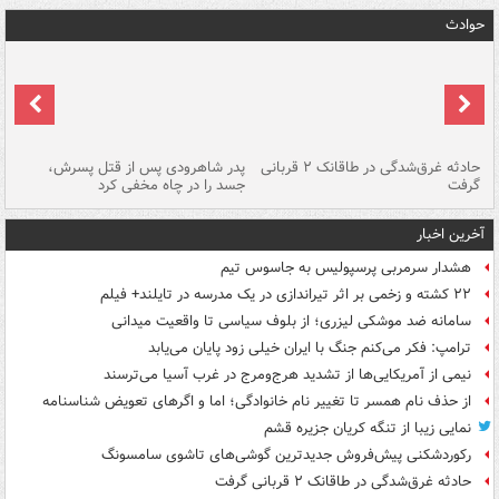
حوادث
شته
حادثه غرق‌شدگی در طاقانک ۲ قربانی
پدر شاهرودی پس از قتل پسرش،
دس
گرفت
جسد را در چاه مخفی کرد
آخرین اخبار
هشدار سرمربی پرسپولیس به جاسوس تیم
۲۲ کشته و زخمی بر اثر تیراندازی در یک مدرسه در تایلند+ فیلم
سامانه ضد موشکی لیزری؛ از بلوف سیاسی تا واقعیت میدانی
ترامپ: فکر می‌کنم جنگ با ایران خیلی زود پایان می‌یابد
نیمی از آمریکایی‌ها از تشدید هرج‌ومرج در غرب آسیا می‌ترسند
از حذف نام همسر تا تغییر نام خانوادگی؛ اما و اگرهای تعویض شناسنامه
نمایی زیبا از تنگه کریان جزیره قشم
رکوردشکنی پیش‌فروش جدیدترین گوشی‌های تاشوی سامسونگ
حادثه غرق‌شدگی در طاقانک ۲ قربانی گرفت