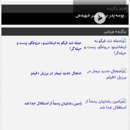
فیلم برگزیده
بوسه‌ پدر بر پای پسر شهیدش
برگزیده ورزشی
حمله تند فیگو به اینفانتینو: دروغگو، پَست‌ و
حیله‌گر!
جنجال جدید نیمار در برزیل +فیلم
رامین رضاییان رسماً از استقلال جدا شد