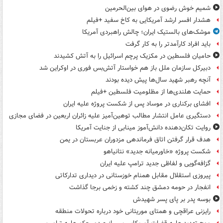
شمیم خوش رضوی در هوای بین‌الحرمین
هشدار افسر ارشد آمریکایی به کاخ سفید +فیلم
موشک‌های بالستیک ایران؛ چالش راهبردی آمریکا
باید افراد کارآمدتر را به کار گرفت
حامیان فلسطین در مکزیک پرچم اسرائیل را به آتش کشیدند
دبیرکل سازمان ملل باز هم خواستار آتش‌بس فوری در اوکراین شد
آنچه رهبر شهید سال‌ها پیش دیده بودند
حمایت هلندی‌ها از مظلومیت فلسطین +فیلم
افشای برکناری در موساد پس از شکست پروژه علیه ایران
دستگیری عامل انتشار مطالب توهین‌آمیز علیه زائران اربعین در فضای مجازی
روایت تکان‌دهنده دانش‌آموز مینابی از جنایت آمریکا
هدف قرار گرفتن اتاق‌ فرماندهی مزدوران عربستان در یمن
شکست پروژه «خاورمیانه جدید» نتانیاهو
گزافه‌گویی و لفاظی جدید ترامپ علیه ایران
پیروزی استقلال مقابل همنام خوزستانی در دیداری تدارکاتی
انفجار در حومه دمشق چند کشته و زخمی برجا گذاشت
بوسه‌ پدر بر پای پسر شهیدش
رایزنی عراقچی و همتای موریتانی خود درباره تحولات منطقه