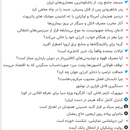
مسجد جامع یزد، از باشکوه‌ترین معماری‌های ایران
پدر شاهرودی پس از قتل پسرش، جسد را در چاه مخفی کرد
دردسر همزمان آمریکا و اوکراین با ته کشیدن موشک های پاتریوت
آثار مخرب مصرف الکل و سیگار در بروز بیماری‌ها
اذعان رسانه صهیونیست به موج بی‌سابقه فرار از سرزمین‌های اشغالی
چرا مغز در هنگام خواب، انرژی خود را خالی می‌کند؟
گرما برای پالایشگاه‌ها و منابع برق اروپا اضطرار آفرید
ایالات متحده واقعاً یک «ببر کاغذی» است!
آیا مصرف قهوه و نوشیدنی‌های کافئین‌دار در دوران بارداری مجاز است؟
توقف طولانی کامیون‌ها پشت مرز؛ صورت‌حساب سنگینی که به اقتصاد می‌رسد
حماقت ترامپ با ذخایر انرژی جهان چه کرد؟
چرا تابستان فصل محبوب میکروب‌هاست؟
دستگیری قاتل فراری در نوشهر
نیویورک تایمز فاش کرد: کارگروه ویژه سیا برای تفرقه افکنی در کوبا
کنترل کامل تنگه هرمز در دست ایران!
پرچم سیاه بر فراز گنبد حسینی همچنان در اهتزاز است
ماجرای پیاده روی اربعین حاج رمضان
این دیپلماسی نمایشی، شکست خورده است
روایت پزشکیان از انحلال بانک آینده