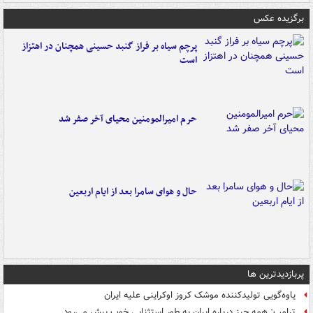
برگزیده عکس
پرچم سیاه بر فراز گنبد حسینی همچنان در اهتزاز
است
حرم امیرالمومنین محیای آخر صفر شد
حال و هوای سامرا بعد از ایام اربعین
پربازدیدترین ها
یاوه‌گویی تولیدکننده موشک کروز اوکراینی علیه ایران
ترامپ: همه چیز درباره ایران به طور استثنایی خوب پیش می‌رود