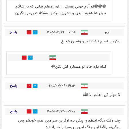
😁😁😁تو آدم خوبی هستی از اون معلم هایی که به شاگرد
تنبل ها هدیه میدن و تشویق میکنن مشکلات روحی نگیرن
پاسخ
اری
۱۷:۴۵ - ۱۴۰۵/۰۳/۲۴
5
2
اوکراین تسلم ناشدندی و رهبری شجاع
1
6
گناه داره حالا تو مسخره اش نکن😂
پاسخ
۱۹:۱۳ - ۱۴۰۵/۰۳/۲۴
0
0
لا موثر فی العالم الا الله
پاسخ
۰۷:۰۰ - ۱۴۰۵/۰۳/۲۵
0
0
چند وقت دیگه اینطوری پیش بره اوکراین سرزمین های خودشو پس
میگیره، واقعا این جنگ ابروی روسیه را به باد داد