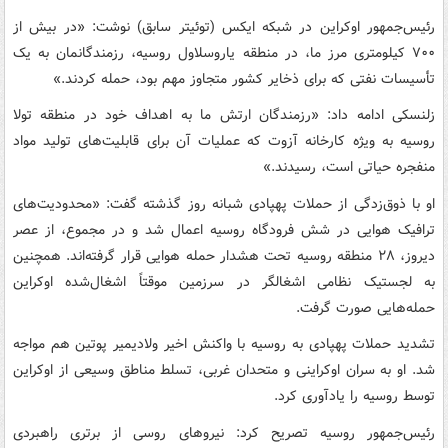
رئیس‌جمهور اوکراین در شبکه ایکس (توئیتر سابق) نوشت: «در بیش از
۷۰۰ کیلومتری مرز ما، در منطقه یاروسلاول روسیه، رزمندگانمان به یک
تأسیسات نفتی که برای ذخایر کشور متجاوز مهم بود، حمله کردند.»
زلنسکی ادامه داد: «رزمندگان ارتش ما به اهداف خود در منطقه تولا
روسیه به ویژه کارخانه آزوت که عملیات آن برای قابلیت‌های تولید مواد
منفجره حیاتی است، رسیدند.»
او با ذوق‌زدگی از حملات پهپادی شبانه روز گذشته گفت: «محدودیت‌های
ترافیک هوایی در شش فرودگاه روسیه اعمال شد و در مجموع، از عصر
دیروز، ۲۸ منطقه روسیه تحت هشدار حمله هوایی قرار گرفته‌اند. همچنین
به لجستیک نظامی اشغالگر در سرزمین موقتاً اشغال‌شده اوکراین
حمله‌هایی صورت گرفت.
تشدید حملات پهپادی به روسیه با واکنش اخیر ولادیمیر پوتین هم مواجه
شد. او به سران اوکراینی و متحدان غربی، تسلط مناطق وسیعی از اوکراین
توسط روسیه را یادآوری کرد.
رئیس‌جمهور روسیه تصریح کرد: نیروهای روسی از برتری راهبردی