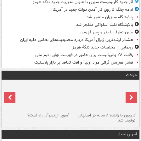
اثر جدید کارتونیست سوری با عنوان مدیریت جدید تنگه هرمز
ادامه جنگ تا روی کار آمدن دولت جدید در آمریکا!
پالایشگاه سیزران منفجر شد
پالایشگاه نفت اسلواکی منفجر شد
بدون تعارف با پدر و پسر قهرمان
هشدار ارشدترین ژنرال آمریکا درباره محدودیت‌های نظامی علیه ایران
رونمایی از مختصات جدید تنگۀ هرمز
رقابت ۲۸ والیبالیست برای حضور در فهرست نهایی تیم ملی
فشار هم‌زمان گرانی مواد اولیه و افت تقاضا بر بازار پلاستیک
حوادث
۱ خودرو با ۱۹
کامیون با راننده ۸ ساله در اصفهان
"سوپر ال‌نینو"در راه است؟
رگ
توقیف شد
ته
آخرین اخبار