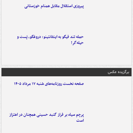
پیروزی استقلال مقابل همنام خوزستانی
حمله تند فیگو به اینفانتینو: دروغگو، پَست‌ و
حیله‌گر!
برگزیده عکس
صفحه نخست روزنامه‌های شنبه ۱۷ مرداد ۱۴۰۵
پرچم سیاه بر فراز گنبد حسینی همچنان در اهتزاز
است