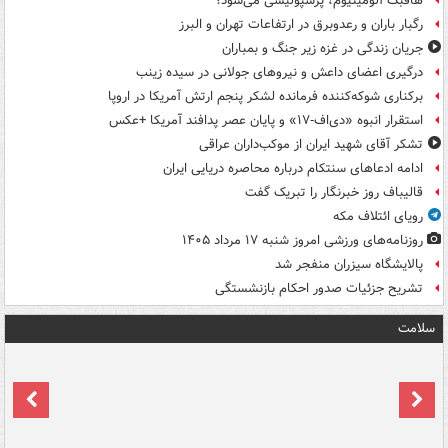
هافبک آلومینیوم، پرسپولیسی می‌شود؟
رگبار باران و رعدوبرق در ارتفاعات تهران و البرز
جریان زندگی در غزه زیر جنگ و بمباران
درگیری اعضای داعش و نیروهای جولانی در سیده زینب
برکناری شوکه‌کننده فرمانده لشکر پنجم ارتش آمریکا در اروپا
استقرار انبوه «دی‌اف‑۱۷» و پایان عصر پدافند آمریکا +عکس
تشکر آقای شهید ایران از موکب‌داران عراقی
ادامه ادعاهای سنتکام درباره محاصره دریایی ایران
قالیباف روز خبرنگار را تبریک گفت
رویای ائتلاف مکه
روزنامه‌های ورزشی امروز ‌شنبه ۱۷ مرداد ۱۴۰۵
پالایشگاه سیزران منفجر شد
تشریح جزئیات صدور احکام بازنشستگی
سلامت