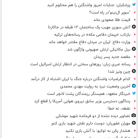
پزشکیان: جنایات امروز واشنگتن را هم محکوم کنید
"سوپر ال‌نینو"در راه است؟
قیمت طلا صعودی ماند
آتش سوزی مهیب یک ساختمان ۱۲ طبقه در جاکارتا
بازتاب «پیمان دفاعی مکه» در رسانه‌های ترکیه
وزارت دفاع: ایران در میدان دفاع مقتدر خواهد ماند
بیل مکانیکی ارتش صهیونی واژگون شد
مقصد جدید پسر زیدان
رسانه عبری زبان: روزهای سختی در انتظار ارتش اسرائیل است
چین ونیز شد!
کدام فرضیات واشنگتن درباره جنگ با ایران اشتباه از کار درآمد
آخرین وضعیت نبرد به روایت مهدی محمدی
خبرنگار متعهد، هم‌سنگر رزمندگان پشت لانچر است
پنتاگون دسترسی وزیر سابق نیروی هوایی آمریکا را قطع کرد
نقطه، ته خط!
تصاویر دیده‌ نشده از دو فرمانده شهید موشکی
مهران غفوریان: دوست دارم نقش شهید بازی کنم
هشدار پکن به توکیو: با آتش بازی نکنید