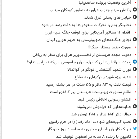
آخرین وضعیت پرونده ساعدی‌نیا
واکنش مردم جنوب عراق به تصاویر کودکان میناب
خیابان‌های بمبئی غرق شدند
تحلیلگر یمنی: تحرکات سعودی‌ها به دقت رصد می‌شود
اقدام ۱۱ سناتور آمریکایی برای توقف جنگ علیه ایران
تجاوز جنگنده‌های صهیونیستی به حریم هوایی لبنان
صورت جدید مسئله جنگ؟!
دعوت مجدد عربستان از نخست‌وزیر عراق برای سفر به ریاض
پدیده اسرائیلی‌هایی که برای ایران جاسوسی می‌کنند، پایان ندارد!
فوران شدید آتشفشان فوئگو در گواتمالا
هدیه ویژه شهردار ترکیه‌ای به صلاح
قیمت نفت به ۸۳ دلار و ۵۵ سنت در هر بشکه رسید
مقام سابق صهیونیست: عربستان ببر کاغذی است
افشای رسوایی اخلاقی رئیس فیفا
جنایت‌هایی که فراموش نمی‌شوند
حواله دلار ۱۵۴ هزار و ۴۵۱ تومان شد
نصب کتیبه‌های شهادت امام رضا(ع) در حرم رضوی
تبریک کاربران فضای مجازی به مناسبت روز خبرنگار
کامیون با راننده ۸ ساله در اصفهان توقیف شد