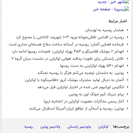
اخبار مرتبط
هشدار روسیه به لهستان
روسیه در اقدامی تلافی‌جویانه ورود ۱۰۳ شهروند کانادایی را ممنوع کرد
فرمانده فضایی آلمان: روسیه در آستانه ساخت سلاح هسته‌ای مداری است
انهدام ۲ موشک فلامینگو و ۴۵۳ پهپاد اوکراین؛ فتوحات روسها ادامه دارد
تلاش زلنسکی برای تقویت پدافند هوایی اوکراین در نشست سران گروه ۷
انهدام ۵۴۰ پهپاد اوکراینی به دست روسها
پوتین: به دشمنان توصیه می‌کنم هرگز با روسیه نجنگند
آلمان به دنبال تولید مشترک موشک کروز «فلامینگو» با اوکراین
انگلیس اورانیوم غنی شده در اختیار اوکراین قرار می‌دهد
پیام تبریک کیم جونگ اون به پوتین
آغاز رسمی مذاکرات عضویت اوکراین در اتحادیه اروپا
پوتین: روسیه و آسه‌آن از توافق ایران-آمریکا استقبال می‌کنند
برچسب‌ها
اوکراین
ولودیمیر زلنسکی
ولادیمیر پوتین
روسیه