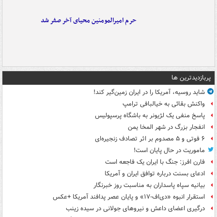
حرم امیرالمومنین محیای آخر صفر شد
پربازدیدترین ها
شاید روسیه، آمریکا را در ایران زمین‌گیر کند!
واکنش بقائی به خیالبافی ترامپ
پاسخ منفی یک لژیونر به باشگاه پرسپولیس
انفجار بزرگ در شهر المخا یمن
۶ فوتی و ۵ مصدوم بر اثر تصادف زنجیره‌ای
ماموریت در حال پایان است!
فارن افرز: جنگ با ایران یک فاجعه است
ادعای بسنت درباره توافق ایران و آمریکا
بیانیه سپاه پاسداران به مناسبت روز خبرنگار
استقرار انبوه «دی‌اف‑۱۷» و پایان عصر پدافند آمریکا +عکس
درگیری اعضای داعش و نیروهای جولانی در سیده زینب