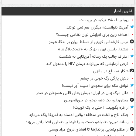
آخرین اخبار
رویای اف-۳۵ ترکیه در بن‌بست
آمریکا نتوانست؛ دیگران هم نمی توانند
اهداف ژاپن برای افزایش توان نظامی چیست؟
ترس کارشناس کویتی از تسلط ایران بر تنگۀ هرمز
هشدار پلیس تهران بزرگ به «کودک‌بلاگرها»
اعتراف جالب یک رسانه آمریکایی به شکست
قرص آزمایشی که می‌تواند درمان HIV را متحول کند
شکار تمساح در مالزی
دلایل پارگی رگ خونی در چشم
توافق مکه برای سعودی امنیت آور نیست!
علل مرگ زنان در ایران؛ بیماری‌های قلبی همچنان در صدر
میدان‌داری یک دهه نودی در بین‌الحرمین
از غزه بگویید...! حتی با یک توییت!
جنگ تاج و تخت در منطقه؛ وقتی اعتماد به آمریکا رنگ می‌بازد
رسانه عبری: نتانیاهو دست به رفتارهای انتحاری انتخاباتی می‌زند
از مظلوم‌نمایی براندازها تا افشای دروغ مراد ویسی