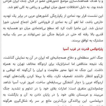
و با هدف هماهنگ‌سازی موضع کشورهای عضو در قبال جنگ ایران طراحی
شده بود، به دلیل اختلافات عمیق میان ابوظبی و ریاض به کلی لغو شد.
این نشست قرار بود نمادی از یکپارچگی کشورهای عربی در برابر یک تهدید
خارجی باشد، اما لغو آن به نمادی از فروپاشی کامل اجماع امنیتی شورا
تبدیل شد. این ماجرا ثابت کرد که سطح بی‌اعتمادی میان دو همسایه به
قدری بالا رفته که حتی در شرایط جنگی نیز نمی‌توانند بر سر یک بیانیه
مشترک به توافق برسند.
پارادوکس قدرت در غرب آسیا
جنگ اخیر منطقه‌ای و دفاع همه‌جانبه‌ای که ایران در آن به نمایش گذاشت،
یک نتیجه متناقض اما استراتژیک برای اردوگاه مخالف تهران به همراه
داشت. این جنگ نه تنها محور مقاومت و ایران را آن‌گونه که ابوظبی و
تل‌آویو انتظار داشتند تضعیف نکرد، بلکه با برملا کردن رقابت‌های کهنه،
اردوگاه عربی را دچار آشفتگی بی‌سابقه‌ای ساخت. امروز غرب آسیا شاهد
چشم‌اندازی متفرق است: امارات بقای خود را در تداوم و تشدید جنگ
می‌بیند و عربستان بقای خود را در پایان دادن به آن و بازگشت به
دیپلماسی. این پراکندگی بزرگ‌ترین مانع بر سر راه شکل‌گیری هرگونه