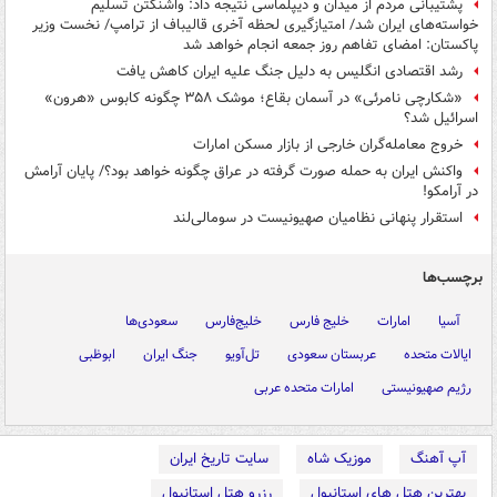
پشتیبانی مردم از میدان و دیپلماسی نتیجه داد: واشنگتن تسلیم
خواسته‌های ایران شد/ امتیازگیری لحظه آخری قالیباف از ترامپ/ نخست وزیر
پاکستان: امضای تفاهم روز جمعه انجام خواهد شد
رشد اقتصادی انگلیس به دلیل جنگ علیه ایران کاهش یافت
«شکارچی نامرئی» در آسمان بقاع؛ موشک ۳۵۸ چگونه کابوس «هرون»
اسرائیل شد؟
خروج معامله‌گران خارجی از بازار مسکن امارات
واکنش ایران به حمله صورت گرفته در عراق چگونه خواهد بود؟/ پایان آرامش
در آرامکو!
استقرار پنهانی نظامیان صهیونیست در سومالی‌لند
برچسب‌ها
آسیا
امارات
خلیج فارس
خلیج‌فارس
سعودی‌ها
ایالات متحده
عربستان سعودی
تل‌آویو
جنگ ایران
ابوظبی
رژیم صهیونیستی
امارات متحده عربی
آپ آهنگ
موزیک شاه
سایت تاریخ ایران
بهترین هتل های استانبول
رزرو هتل استانبول