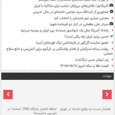
کاریکاتور/ تلاش‌های بی‌پایان ترامپ برای مذاکره با ایران
تصاویری از آیت‌الله سید مجتبی خامنه‌ای در حال تدریس
مجتبی جباری تیم جدیدش را انتخاب کرد
سردار علی عظمایی در کنار دو فرمانده شهید
پانه‌تا: آمریکا مثل یک «بوکسور مست» بین ایران و روسیه می‌دود
حدس بزنید ایران چه رنگی است؟
حضور نماینده گل‌گهر در قرعه‌کشی لیگ قهرمانان آسیا
روایت رسانه اسرائیلی از فشار واشنگتن بر تل‌آویو برای آتش‌بس و خلع سلاح
حماس
پدر لیونل مسی درگذشت
قیمت طلا و سکه امروز ۱۴۰۵/۰۵/۱۷
حوادث
ای
هشدار نسبت به وفوع تندباد در تهران
لحظه انفجار جایگاه CNG "صحنه" در
دس
دوربین مداربسته
ات