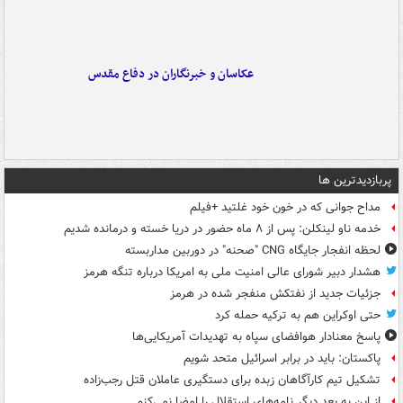
عکاسان و خبرنگاران در دفاع مقدس
پربازدیدترین ها
مداح جوانی که در خون خود غلتید +فیلم
خدمه ناو لینکلن: پس از ۸ ماه حضور در دریا خسته و درمانده‌ شدیم
لحظه انفجار جایگاه CNG "صحنه" در دوربین مداربسته
هشدار دبیر شورای عالی امنیت ملی به امریکا درباره تنگه هرمز
جزئیات جدید از نفتکش منفجر شده در هرمز
حتی اوکراین هم به ترکیه حمله کرد
پاسخ معنادار هوافضای سپاه به تهدیدات آمریکایی‌ها
پاکستان: باید در برابر اسرائیل متحد شویم
تشکیل تیم کارآگاهان زبده برای دستگیری عاملان قتل رجب‌زاده
از این به بعد دیگر نامه‌های استقلال را امضا نمی‌کنم