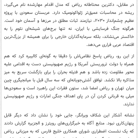
در مقابل، دکترین محتاطانه ریاض که مدل اقدام مهارشده نام می‌گیرد،
ریشه در محاسبات عمیق‌تر ژئواکونومیک دارد. عربستان سعودی با پروژه
عظیم چشم‌انداز ۲۰۳۰، نیازمند ثبات مطلق در مرزها و آسمان خود است.
هرگونه جنگ فرسایشی با ایران، نه تنها برج‌های شیشه‌ای نئوم را به
خاکستر می‌نشاند، بلکه سرمایه‌گذاران خارجی را برای همیشه از بزرگ‌ترین
اقتصاد عربی فراری می‌دهد.
از این رو، ریاض پاسخ نظامی‌اش را دقیقا به گونه‌ای کالیبره کرد که هم
همراه با دولت تروریستی آمریکا و رژیم صهیونیستی دست به اقدامی علیه
محور مقاومت زده باشد و هم فتیله بحران را برای بازگشت سریع به میز
مذاکره بالا نکشد. توافق آشتی‌جویانه‌ای که سه سال قبل با میانجیگری چین
میان تهران و ریاض امضا شد، ستون فقرات این راهبرد است و سعودی‌ها
میلی به قربانی کردن آن در پای اهداف جنگی امارات و رژیم صهیونیستی
ندارند.
نشانه آشکار این شکاف ویرانگر، جایی خود را نشان داد که دیگر قابل
پنهان‌کاری نبود. منابع آگاه به خبرگزاری‌های رویترز و الجزیره گزارش دادند
که یک نشست اضطراری شورای همکاری خلیج فارس که به میزبانی ریاض