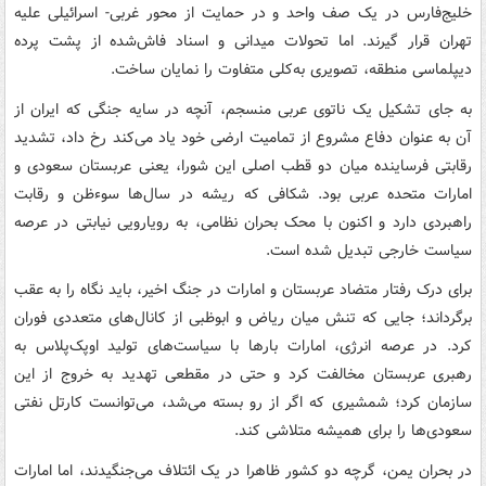
خلیج‌فارس در یک صف واحد و در حمایت از محور غربی- اسرائیلی علیه
تهران قرار گیرند. اما تحولات میدانی و اسناد فاش‌شده از پشت پرده
دیپلماسی منطقه، تصویری به‌کلی متفاوت را نمایان ساخت.
به جای تشکیل یک ناتوی عربی منسجم، آنچه در سایه جنگی که ایران از
آن به عنوان دفاع مشروع از تمامیت ارضی خود یاد می‌کند رخ داد، تشدید
رقابتی فرساینده میان دو قطب اصلی این شورا، یعنی عربستان سعودی و
امارات متحده عربی بود. شکافی که ریشه در سال‌ها سوءظن و رقابت
راهبردی دارد و اکنون با محک بحران نظامی، به رویارویی نیابتی در عرصه
سیاست خارجی تبدیل شده است.
برای درک رفتار متضاد عربستان و امارات در جنگ اخیر، باید نگاه را به عقب
برگرداند؛ جایی که تنش میان ریاض و ابوظبی از کانال‌های متعددی فوران
کرد. در عرصه انرژی، امارات بارها با سیاست‌های تولید اوپک‌پلاس به
رهبری عربستان مخالفت کرد و حتی در مقطعی تهدید به خروج از این
سازمان کرد؛ شمشیری که اگر از رو بسته می‌شد، می‌توانست کارتل نفتی
سعودی‌ها را برای همیشه متلاشی کند.
در بحران یمن، گرچه دو کشور ظاهرا در یک ائتلاف می‌جنگیدند، اما امارات