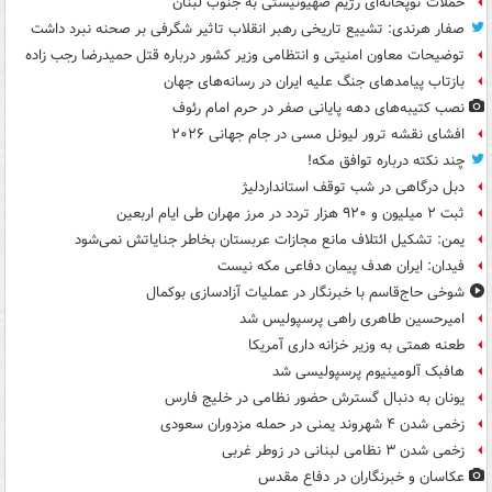
حملات توپخانه‌ای رژیم صهیونیستی به جنوب لبنان
صفار هرندی: تشییع تاریخی رهبر انقلاب تاثیر شگرفی بر صحنه نبرد داشت
توضیحات معاون امنیتی و انتظامی وزیر کشور درباره قتل حمیدرضا رجب زاده
بازتاب پیامدهای جنگ علیه ایران در رسانه‌های جهان
نصب کتیبه‌های دهه پایانی صفر در حرم امام رئوف
افشای نقشه ترور لیونل مسی در جام جهانی ۲۰۲۶
چند نکته درباره توافق مکه!
دبل درگاهی در شب توقف استانداردلیژ
ثبت ۲ میلیون و ۹۲۰ هزار تردد در مرز مهران طی ایام اربعین
یمن: تشکیل ائتلاف مانع مجازات عربستان بخاطر جنایاتش نمی‌شود
فیدان: ایران هدف پیمان دفاعی مکه نیست
شوخی حاج‌قاسم با خبرنگار در عملیات آزادسازی بوکمال
امیرحسین طاهری راهی پرسپولیس شد
طعنه همتی به وزیر خزانه داری آمریکا
هافبک آلومینیوم پرسپولیسی شد
یونان به دنبال گسترش حضور نظامی در خلیج فارس
زخمی شدن ۴ شهروند یمنی در حمله مزدوران سعودی
زخمی شدن ۳ نظامی لبنانی در زوطر غربی
عکاسان و خبرنگاران در دفاع مقدس