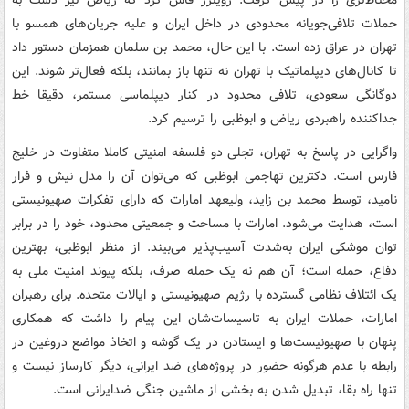
محتاط‌تری را در پیش گرفت. رویترز فاش کرد که ریاض نیز دست به
حملات تلافی‌جویانه محدودی در داخل ایران و علیه جریان‌های همسو با
تهران در عراق زده است. با این حال، محمد بن سلمان همزمان دستور داد
تا کانال‌های دیپلماتیک با تهران نه تنها باز بمانند، بلکه فعال‌تر شوند. این
دوگانگی سعودی، تلافی محدود در کنار دیپلماسی مستمر، دقیقا خط
جداکننده راهبردی ریاض و ابوظبی را ترسیم کرد.
واگرایی در پاسخ به تهران، تجلی دو فلسفه امنیتی کاملا متفاوت در خلیج
فارس است. دکترین تهاجمی ابوظبی که می‌توان آن را مدل نیش و فرار
نامید، توسط محمد بن زاید، ولیعهد امارات که دارای تفکرات صهیونیستی
است، هدایت می‌شود. امارات با مساحت و جمعیتی محدود، خود را در برابر
توان موشکی ایران به‌شدت آسیب‌پذیر می‌بیند. از منظر ابوظبی، بهترین
دفاع، حمله است؛ آن هم نه یک حمله صرف، بلکه پیوند امنیت ملی به
یک ائتلاف نظامی گسترده با رژیم صهیونیستی و ایالات متحده. برای رهبران
امارات، حملات ایران به تاسیسات‌شان این پیام را داشت که همکاری
پنهان با صهیونیست‌ها و ایستادن در یک گوشه و اتخاذ مواضع دروغین در
رابطه با عدم هرگونه حضور در پروژه‌های ضد ایرانی، دیگر کارساز نیست و
تنها راه بقا، تبدیل شدن به بخشی از ماشین جنگی ضدایرانی است.