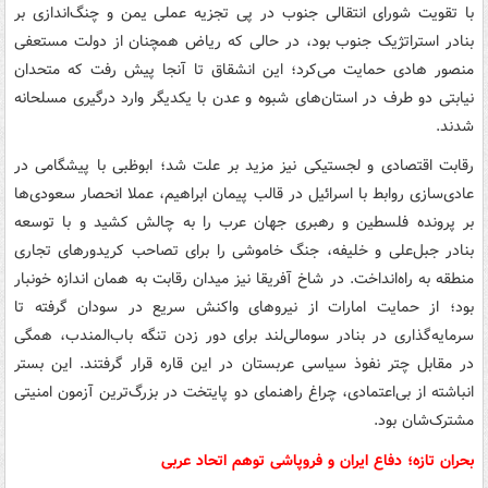
با تقویت شورای انتقالی جنوب در پی تجزیه عملی یمن و چنگ‌اندازی بر
بنادر استراتژیک جنوب بود، در حالی که ریاض همچنان از دولت مستعفی
منصور هادی حمایت می‌کرد؛ این انشقاق تا آنجا پیش رفت که متحدان
نیابتی دو طرف در استان‌های شبوه و عدن با یکدیگر وارد درگیری مسلحانه
شدند.
رقابت اقتصادی و لجستیکی نیز مزید بر علت شد؛ ابوظبی با پیشگامی در
عادی‌سازی روابط با اسرائیل در قالب پیمان ابراهیم، عملا انحصار سعودی‌ها
بر پرونده فلسطین و رهبری جهان عرب را به چالش کشید و با توسعه
بنادر جبل‌علی و خلیفه، جنگ خاموشی را برای تصاحب کریدورهای تجاری
منطقه به راه‌انداخت. در شاخ آفریقا نیز میدان رقابت به همان اندازه خونبار
بود؛ از حمایت امارات از نیروهای واکنش سریع در سودان گرفته تا
سرمایه‌گذاری در بنادر سومالی‌لند برای دور زدن تنگه باب‌المندب، همگی
در مقابل چتر نفوذ سیاسی عربستان در این قاره قرار گرفتند. این بستر
انباشته از بی‌اعتمادی، چراغ راهنمای دو پایتخت در بزرگ‌ترین آزمون امنیتی
مشترک‌شان بود.
بحران تازه؛ دفاع ایران و فروپاشی توهم اتحاد عربی