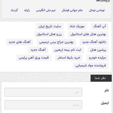
برچسب‌ها
توماس توخل
جام جهانی فوتبال
تیم ملی انگلیس
زلزله
گردباد
آپ آهنگ
موزیک شاه
سایت تاریخ ایران
بهترین هتل های استانبول
رزرو هتل استانبول
دانلود آهنگ جدید
بهترین جراح بینی ترمیمی
آهنگ های جدید
پرشین هتل
ثبت نام بیمه اربعین
آهنگ جدید
مزایده خودرو
خرید بلیط استخر
قیمت ورق آهن پرایس
فروشنده مواد شیمیایی
نظر شما
نام
ایمیل