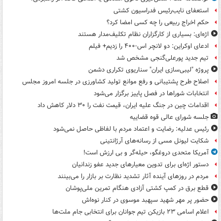
استعفای نایب‌رئیس فدراسیون کشتی
حکم اخراج ربیعی را چه کسی امضا کرد؟
اژه‌ای: بسیاری از کارگزاران نظام تکلیف‌مدار هستند
ادعای اوکراین: دو لانچر اس-۴۰۰ را زدیم+ فیلم
تیم جدید پورعلی‌گنجی مشخص شد
پروژه "لیبی‌سازی ایران" سناریوی تکراری دشمن
اصلاح طرح پشتیبانی و رفع موانع تولید کشاورزی در جلسه امروز مجلس
انتخابات شوراها در فصل پاییز برگزار می‌شود
اقدامات چین در جنگ علیه ایران، قیمت نفت را ۳۰ دلار کاهش داد
جلسه شورای عالی قوه قضاییه
رئیس عدلیه: رضایت و اعتماد مردم با لفاظی حاصل نمی‌شود
شکایت لیونل مسی از رسانه‌های آرژانتینی
آمریکا متحدی دروغگو، حیله‌گر و بی ارزش است!
دستور اژه‌ای برای تدوین معیارهای جدید عفو زندانیان
مردم در روزهای آینده آثار تشدید نظارت بر بازار را می‌بینند
قطع برق در کمپ کشتی آزادی هنگام تمرین ملی‌پوشان
حضور پر مهر شهید سپهبد موسوی در کنار نوه‌اش
اعلام اسامی ۲۳ بازیکن تیم جوانان برای انتخابی جام ملت‌ها