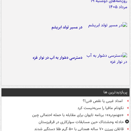
در مسیر تولد ابریشم
دسترسی دشوار به آب در نوار غزه
پربازدیدترین ها
امداد غیبی یا نقص فنی!؟
نکونام مافیا را سربه‌نیست کرد
«جهنم‌دره»؛ برنامه تایوان برای مقابله با حمله احتمالی چین
حادثه وحشتناک حین مسابقات سوارکاری در قرقیزستان
قاتلان پیرزن ۷۰ ساله همدانی با ۵۰ گرم طلا دستگیر شدند