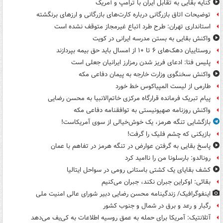
کنایه بقایی به تقابل ایران با ترامپ و آمریک
توضیحات اتاق بازرگانی درباره کارت‌های بازرگانی و ارزهای برنگشته
استانداری تهران: طرح طرد اتباع غیرمجاز متوقف نشده است
واکنش بقایی به بستن مدرسه ایرانی در کویت
روستاییان دهک‌های ۶ تا ۱۰ از امسال باید حق بیمه بپردازند
پلیس فتا: ادعای فریز شدن رمزارز ایرانیان جعلی است
واکنش سخنگوی وزارت خارجه به پیمان دفاعی مکه
طارمی از لیست المپیاکوس خط خورد
پیام تبریک فرمانده قرارگاه مرکزی خاتم‌الانبیا به محسن رضایی
واکنش روزنامه صهیونیستی به توافقنامه دفاعی مکه
بازگشایی تنگه هرمز، یک خوش‌خیالی از سوی آمریکاست!
بازیکنی که چشم فلیک را گرفت!
پاسخ بقایی به گرفتن عوارض در تنگه هرمز در تفاهم با عمان
رونالدو: بارسلونا من را ناامید کرد
کشف بقایای یک کشتی باستانی رومی در سواحل ایتالیا
بقائی: اوکراین جبران نکند، جبران می‌کنیم
اینفوگرافیک/ زندگینامه محسن رضایی دبیر شورای عالی امنیت‌ ملی
رگبار و رعد و برق در شمال و جنوب کشور
آتلانتیک: آمریکا برای حمله به عمق روسیه اطلاعات به کی‌یف می‌دهد