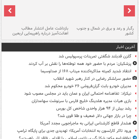
رگبار و رعد و برق در شمال و جنوب
بازداشت عامل انتشار مطالب
کشور
اهانت‌آمیز درباره راهپیمایی اربعین
گر
آخرین اخبار
گلزن قدبلند شگفتی تمرینات پرسپولیس شد
پزشکیان: مردم با حضور خود همه توطئه‌ها را نقش بر آب کردند
انتقاد شدید کمیته مذاکره‌کننده میناب ۱۶۸ از صداوسیما
حضور سرلشکر رضایی در کنار رهبر شهید انقلاب
مدیران خودرو بابت گران‌فروشی ۲۶ خودرو محکوم شد
نیکزاد: تفاهنامه احتمالی ایران و عمان باید در مجلس مصوب شود
بازی هیات مدیره هلدینگ خلیج فارس با سرنوشت سهامداران
رشد بیش از ۹۴ هزار واحدی شاخص کل بورس
چرا در بازار جهانی دلار ضعیف و طلا قوی شد؟
هشدار قاطع کارشناس ایرانی به ماجراجویی مجدد آمریکا
ورود تاکر کارلسون به انتخابات آمریکا؛ تهدیدی جدی برای پایگاه ترامپ
توافقنامه مکه؛ شکل‌گیری ناتوی اسلامی یا اقدامی فاقد اثر راهبردی؟