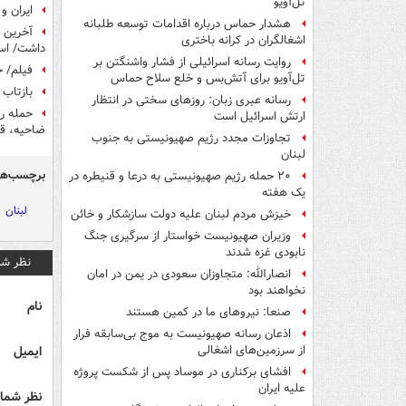
تل‌آویو
ایران و 
هشدار حماس درباره اقدامات توسعه طلبانه
آخرین ت
اشغالگران در کرانه باختری
داشت/ است
روایت رسانه اسرائیلی از فشار واشنگتن بر
فیلم/ حزب‌ا
تل‌آویو برای آتش‌بس و خلع سلاح حماس
بازتاب 
رسانه عبری زبان: روزهای سختی در انتظار
حمله رژ
ارتش اسرائیل است
ضاحیه، قر
تجاوزات مجدد رژیم صهیونیستی به جنوب
لبنان
برچسب‌ها
۲۰ حمله رژیم صهیونیستی به درعا و قنیطره در
یک هفته
لبنان
خیزش مردم لبنان علیه دولت سازشکار و خائن
وزیران صهیونیست خواستار از سرگیری جنگ
نابودی غزه شدند
نظر شم
انصارالله: متجاوزان سعودی در یمن در امان
نخواهند بود
نام
صنعا: نیروهای ما در کمین‌ هستند
اذعان رسانه صهیونیست به موج بی‌سابقه فرار
ایمیل
از سرزمین‌های اشغالی
افشای برکناری در موساد پس از شکست پروژه
علیه ایران
نظر شما 