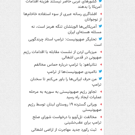
کشورهای عربی حاضر نیستند هزینه اقدامات
آمریکا را بدهند
افشاگری رسانه عبری از سوء استفاده خاخام‌ها
از نوجوانان
آمریکایی‌ها الویتشان تنگه هرمز است، نه
مسئله هسته‌ای ایران
تحلیگر صهیونیست: ترامپ استاد چرندگویی
است
میزبانی اردن از نشست مقابله با اقدامات رژیم
صهیونی در قدس اشغالی
نتانیاهو: با ترامپ درباره حماس مخالفم
ناامیدی صهیونیست‌ها از ترامپ
من حرف ایرانی‌ها را باور می‌کنم تا سخنان
ترامپ
تجاوز رژیم صهیونیستی به سوریه به مرحله
عملیات ایجاد راه رسید
ویرانی گسترده ۱۹ روستای لبنان توسط رژیم
صهیونیستی
مخالفت تل‌آویو با درخواست شورای صلح
ترامپ برای عقب‌نشینی
ثبت رکورد جدید مهاجرت از اراضی اشغالی