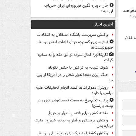
جان دوباره نگین فیروزه ای ایران «دریاچه
نخواهند
ارومیه»
اومت
آخرین اخبار
واکنش سرپرست باشگاه استقلال به انتقادات
منطقه/
آتش‌سوزی گسترده در ارتفاعات لبنان توسط
صهیونیست‌ها
کاریکاتور/ کمال شرف توافق مکه را به سخره
گرفت
شوک شبانه به تراکتور با حضور نکونام
جنگ ایران ده‌ها هزار شغل را در آمریکا از بین
برد
رویترز: دموکرات‌ها قصد انجام تحقیقات علیه
ترامپ را دارند
پرتاب تخم‌مرغ به سمت نخست‌وزیر کوزوو در
وسط پارلمان!
نقشه کشی برای فتنه و اصرار بر دروغ
واکنش عربستان و قطر به بیانیه شورای امنیت
درباره یمن
واکنش کشفیا به ترک اردوی تیم ملی توسط