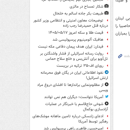
طقه در نبطیه و صیدا
شکار تمساح در مالزی
طبیعت بکر جاده اسالم به خلخال
ی لبنان
توضیحات معاون امنیتی و انتظامی وزیر کشور
صبیا را
درباره قتل حمیدرضا رجب زاده
قیمت طلا و سکه امروز ۱۴۰۵/۰۵/۱۷
بمباران
هافبک آلومینیوم پرسپولیسی شد
فیدان: ایران هدف پیمان دفاعی مکه نیست
روایت رسانه اسرائیلی از فشار واشنگتن بر
تل‌آویو برای آتش‌بس و خلع سلاح حماس
رویای اف-۳۵ ترکیه در بن‌بست
نفوذ اطلاعاتی ایران در یگان فوق محرمانه
ارتش اسرائیل!
از مظلوم‌نمایی براندازها تا افشای دروغ مراد
ویسی
آمریکا نتوانست؛ دیگران هم نمی توانند
شوخی حاج‌قاسم با خبرنگار در عملیات
آزادسازی بوکمال
ادعای زلنسکی درباره تامین ماهانه موشک‌های
رهگیر توسط آمریکا
امیرحسین طاهری راهی پرسپولیس شد