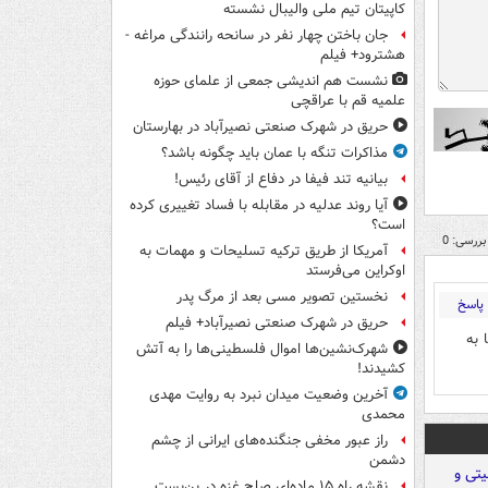
کاپیتان تیم ملی والیبال نشسته
جان باختن چهار نفر در سانحه رانندگی مراغه -
هشترود+ فیلم
نشست هم اندیشی جمعی از علمای حوزه
علمیه قم با عراقچی
حریق در شهرک صنعتی نصیرآباد در بهارستان
مذاکرات تنگه با عمان باید چگونه باشد؟
بیانیه تند فیفا در دفاع از آقای رئیس!
آیا روند عدلیه در مقابله با فساد تغییری کرده
است؟
بررسی: 0
آمریکا از طریق ترکیه تسلیحات و مهمات به
اوکراین می‌فرستد
نخستین تصویر مسی بعد از مرگ پدر
پاسخ
حریق در شهرک صنعتی نصیرآباد+ فیلم
 به
شهرک‌نشین‌ها اموال فلسطینی‌ها را به آتش
کشیدند!
آخرین وضعیت میدان نبرد به روایت مهدی
محمدی
راز عبور مخفی جنگنده‌های ایرانی از چشم
دشمن
نقشه راه ۱۵ ماده‌ای صلح غزه در بن‌بست