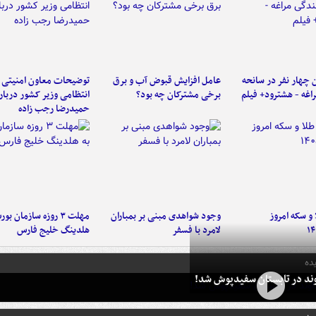
 چهار نفر در سانحه
عامل افزایش قبوض آب و برق
توضیحات معاون امنیتی 
راغه - هشترود+ فیلم
برخی مشترکان چه بود؟
انتظامی وزیر کشور دربار
حمیدرضا رجب زاده
و سکه امروز
وجود شواهدی مبنی بر بمباران
مهلت ۳ روزه سازمان بو
۱۴
لامرد با فسفر
هلدینگ خلیج فارس
ده
وند در تابستان سفیدپوش شد!