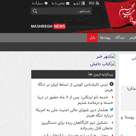
RSS
آرشیو
تماس با ما
دربارهٔ ما
MASHREGH
NEWS
یلم
دیدگاه
پیوندها
بازار
اپ
پربازدیدترین ها
ترس کارشناس کویتی از تسلط ایران بر تنگۀ
هرمز
خدمه ناو لینکلن: پس از ۸ ماه حضور در دریا
خسته و درمانده‌ شدیم
هشدار دبیر شورای عالی امنیت ملی به امریکا
درباره تنگه هرمز
قل از الجزیره، ارتش رژیم صهیونیستی هشدار تخلیه فوری ۱۳ روستا و
تشکیل تیم کارآگاهان زبده برای دستگیری
عاملان قتل رجب‌زاده
مجتبی جباری تیم جدیدش را انتخاب کرد