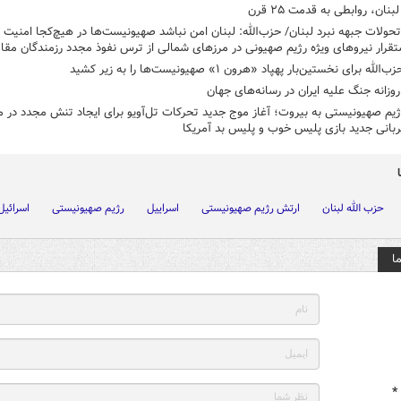
لبنان، روابطی به قدمت ۲۵ قرن
حولات جبهه نبرد لبنان/ حزب‌الله: لبنان امن نباشد صهیونیست‌ها در هیچ‌کجا امنیت 
قرار نیروهای ویژه رژیم صهیونی در مرزهای شمالی از ترس نفوذ مجدد رزمندگان مق
لله برای نخستین‌بار پهپاد «هرون ۱» صهیونیست‌ها را به زیر کشید
روزانه جنگ علیه ایران در رسانه‌های جهان
یم صهیونیستی به بیروت؛ آغاز موج جدید تحرکات تل‌آویو برای ایجاد تنش مجدد در 
بانی جدید بازی پلیس خوب و پلیس بد آمریکا
حزب الله لبنان
ارتش رژیم صهیونیستی
اسراییل
رژیم صهیونیستی
اسرائیل
ا
*