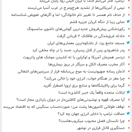
ترامپ: فکر می‌کنم جنگ با ایران خیلی زود پایان می‌یابد
نیمی از آمریکایی‌ها از تشدید هرج‌ومرج در غرب آسیا می‌ترسند
از حذف نام همسر تا تغییر نام خانوادگی؛ اما و اگرهای تعویض شناسنامه
نمایی زیبا از تنگه کریان جزیره قشم
رکوردشکنی پیش‌فروش جدیدترین گوشی‌های تاشوی سامسونگ
حادثه غرق‌شدگی در طاقانک ۲ قربانی گرفت
مسجد جامع یزد، از باشکوه‌ترین معماری‌های ایران
پدر شاهرودی پس از قتل پسرش، جسد را در چاه مخفی کرد
دردسر همزمان آمریکا و اوکراین با ته کشیدن موشک های پاتریوت
آثار مخرب مصرف الکل و سیگار در بروز بیماری‌ها
اذعان رسانه صهیونیست به موج بی‌سابقه فرار از سرزمین‌های اشغالی
چرا مغز در هنگام خواب، انرژی خود را خالی می‌کند؟
گرما برای پالایشگاه‌ها و منابع برق اروپا اضطرار آفرید
ایالات متحده واقعاً یک «ببر کاغذی» است!
آیا مصرف قهوه و نوشیدنی‌های کافئین‌دار در دوران بارداری مجاز است؟
توقف طولانی کامیون‌ها پشت مرز؛ صورت‌حساب سنگینی که به اقتصاد می‌رسد
حماقت ترامپ با ذخایر انرژی جهان چه کرد؟
چرا تابستان فصل محبوب میکروب‌هاست؟
دستگیری قاتل فراری در نوشهر