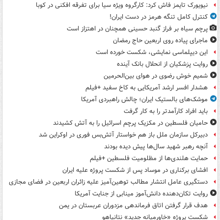
نیویورک تایمز فاش کرد: کارگروه ویژه سیا برای تفرقه افکنی در کوبا
کنترل کامل تنگه هرمز در دست ایران!
پرچم سیاه بر فراز گنبد حسینی همچنان در اهتزاز است
ماجرای پیاده روی اربعین حاج رمضان
این دیپلماسی نمایشی، شکست خورده است
روایت پزشکیان از انحلال بانک آینده
شمیم خوش رضوی در هوای بین‌الحرمین
هشدار افسر ارشد آمریکایی به کاخ سفید +فیلم
موشک‌های بالستیک ایران؛ چالش راهبردی آمریکا
باید افراد کارآمدتر را به کار گرفت
حامیان فلسطین در مکزیک پرچم اسرائیل را به آتش کشیدند
دبیرکل سازمان ملل باز هم خواستار آتش‌بس فوری در اوکراین شد
آنچه رهبر شهید سال‌ها پیش دیده بودند
حمایت هلندی‌ها از مظلومیت فلسطین +فیلم
افشای برکناری در موساد پس از شکست پروژه علیه ایران
دستگیری عامل انتشار مطالب توهین‌آمیز علیه زائران اربعین در فضای مجازی
روایت تکان‌دهنده دانش‌آموز مینابی از جنایت آمریکا
هدف قرار گرفتن اتاق‌ فرماندهی مزدوران عربستان در یمن
شکست پروژه «خاورمیانه جدید» نتانیاهو