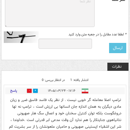
*
لطفا عدد مقابل را در جعبه متن وارد کنید
نظرات
انتشار یافته: 1
در انتظار بررسی: 0
پاسخ
۱۷:۱۶ - ۱۴۰۵/۰۳/۲۴
0
0
ترامپ اصلا معامله گر خوبی نیست . از نظر یک فاسد فاسق ضرر و زیان
مادی دیگران به همان اندازه جان انسانها بی ارزش است ، ترامپ نه تها
دروغگوست بلکه توان کنترل سخنان خود و اعمال سگ هار صهیونی
نتانیاهوی جنایتکار را هم ندارد آن وقت مدعی ابر قدرتی است .خداوندا ،
شر این اشقیاء اپستینی صهیونی و حامیان ملعونشان را از سر بشریت کم