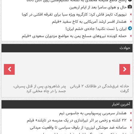
پاسخ قاطع ملیحه محمدی به نسخه تسلیم‌طلبی روی آنتن BBC
حال و هوای سامرا بعد از ایام اربعین
نیویورک تایمز فاش کرد: کارگروه ویژه سیا برای تفرقه افکنی در کوبا
هشدار افسر ارشد آمریکایی به کاخ سفید +فیلم
ایران را تست نکنید! جاده‌ی خشم ایران!
حمله کوبنده نیروهای مسلح یمن به مواضع مزدوران سعودی +فیلم
حوادث
شته
حادثه غرق‌شدگی در طاقانک ۲ قربانی
پدر شاهرودی پس از قتل پسرش،
دس
گرفت
جسد را در چاه مخفی کرد
آخرین اخبار
هشدار سرمربی پرسپولیس به جاسوس تیم
۲۲ کشته و زخمی بر اثر تیراندازی در یک مدرسه در تایلند+ فیلم
سامانه ضد موشکی لیزری؛ از بلوف سیاسی تا واقعیت میدانی