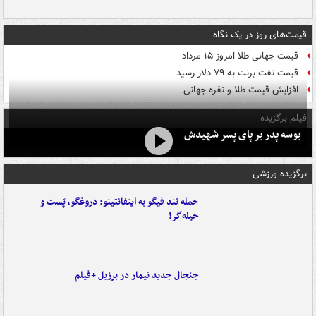
قیمت‌های روز در یک نگاه
قیمت جهانی طلا امروز ۱۵ مرداد
قیمت نفت برنت به ۷۹ دلار رسید
افزایش قیمت طلا و نقره جهانی
فیلم برگزیده
بوسه‌ پدر بر پای پسر شهیدش
برگزیده ورزشی
حمله تند فیگو به اینفانتینو: دروغگو، پَست‌ و
حیله‌گر!
جنجال جدید نیمار در برزیل +فیلم