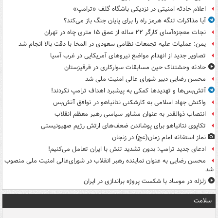
اعلام حادثه امنیتی در نزدیکی باشگاه گلف «ترامپ»
آیا مذاکرات تنگه هرمز راه را برای پایان جنگ باز می‌کند؟
نجات معجزه‌آسای کارگر ۲۲ ساله از عمق ۱۵ متری چاه در تهران
یمن: عملیات علیه تجمعات نظامی سعودی در المخا با دقت بالا انجام شد
تصاویر جدید از انهدام مواضع نیروهای آمریکایی در غرب آسیا
حادثه وحشتناک حین مسابقات سوارکاری در قرقیزستان
محسن رضایی دبیر شورای عالی امنیت ملی شد
آتش‌بس‌ها و تهدیدها کمکی به پیشبرد اهداف ترامپ نکردند!
واکنش جهاد اسلامی به کارشکنی نتانیاهو در توافق آتش‌بس
انتصاب ذوالقدر به عنوان مشاور سیاسی رهبر معظم انقلاب
تکاپوی نتانیاهو برای پوشاندن ضعف‌های ارتش رژیم صهیونیستی
نماز استغاثه امام زمان(عج) در زنجان
ادعای جدید ترامپ: بدون تشدید تنش با ایران تعامل می‌کنیم!
محسن رضایی به عنوان نماینده رهبر انقلاب در شورای‌عالی امنیت ملی منصوب
شد
زلزله در موساد با شکست پروژه براندازی در ایران
سلامت