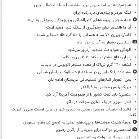
«جهنم‌دره»؛ برنامه تایوان برای مقابله با حمله احتمالی چین
تنگه هرمز و پیام‌های بازدارنده ایران
همه ماجرای پرونده‌های کثیرالشاکی و پیچیدگی رسیدگی به آن‌ها
آیا ماءالشعیر برای جلوگیری از سنگ کلیه مفید است
قاتلان پیرزن ۷۰ ساله همدانی با ۵۰ گرم طلا دستگیر شدند
دسترسی دشوار به آب در نوار غزه
آلودگی هوا باعث تشدید آرتروز می‌شود
پیمان دفاع مشترک مکه؛ ائتلافی روی کاغذ!
کشف ۳۱۰ گرم تریاک از معده مسافر اتوبوس در قاینات
مشاهده پلنگ ایرانی در منطقه آزاد سالوک خراسان شمالی
یمن: انفجار انبارهای تسلیحاتی عربستان ادامه دارد
تبریک رئیس مجلس به ذوالقدر
الکعبی: باید نفت کشور را از قیمومیت آمریکا آزاد کرد
آتش سوزی در یک مخزن سوخت در باکو
قالیباف انتصاب محسن رضایی به دبیری شورای عالی امنیت ملی را تبریک
گفت
لحظۀ شلیک موشک‌ها و پهپادهای یمنی به تجمع نیروهای سعودی
آماده‌سازی مواکب برای میزبانی از زائران رضوی
افول موساد به روایت رسانه عبری