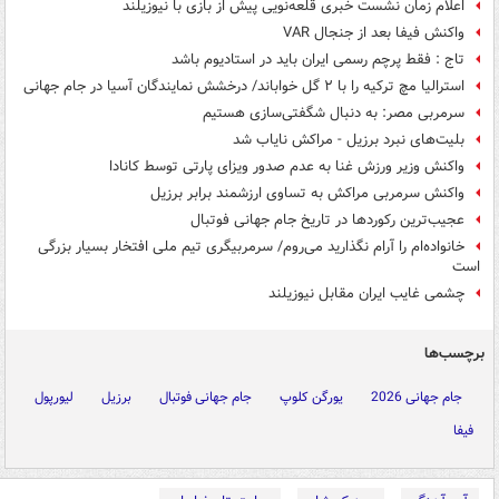
اعلام زمان نشست خبری قلعه‌نویی پیش از بازی با نیوزیلند
واکنش فیفا بعد از جنجال VAR
تاج : فقط پرچم رسمی ایران باید در استادیوم باشد
استرالیا مچ ترکیه را با ۲ گل خواباند/ درخشش نمایندگان آسیا در جام جهانی
سرمربی مصر: به دنبال شگفتی‌سازی هستیم
بلیت‌های نبرد برزیل - مراکش نایاب شد
واکنش وزیر ورزش غنا به عدم صدور ویزای پارتی توسط کانادا
واکنش سرمربی مراکش به تساوی ارزشمند برابر برزیل
عجیب‌ترین رکوردها در تاریخ جام جهانی فوتبال
خانواده‌ام را آرام نگذارید می‌روم/ سرمربیگری تیم ملی افتخار بسیار بزرگی
است
چشمی غایب ایران مقابل نیوزیلند
برچسب‌ها
جام جهانی 2026
یورگن کلوپ
جام جهانی فوتبال
برزیل
لیورپول
فیفا