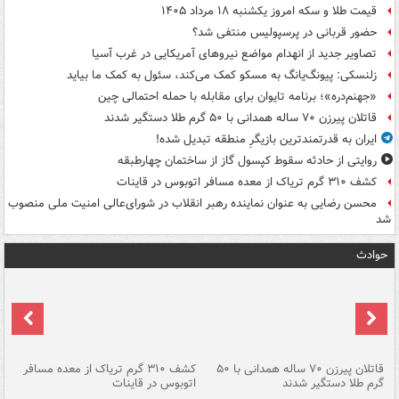
قیمت طلا و سکه امروز یکشنبه ۱۸ مرداد ۱۴۰۵
حضور قربانی در پرسپولیس منتفی شد؟
تصاویر جدید از انهدام مواضع نیروهای آمریکایی در غرب آسیا
زلنسکی: پیونگ‌یانگ به مسکو کمک می‌کند، سئول به کمک ما بیاید
«جهنم‌دره»؛ برنامه تایوان برای مقابله با حمله احتمالی چین
قاتلان پیرزن ۷۰ ساله همدانی با ۵۰ گرم طلا دستگیر شدند
ایران به قدرتمندترین بازیگرِ منطقه تبدیل شده!
روایتی از حادثه سقوط کپسول گاز از ساختمان چهارطبقه
کشف ۳۱۰ گرم تریاک از معده مسافر اتوبوس در قاینات
محسن رضایی به عنوان نماینده رهبر انقلاب در شورای‌عالی امنیت ملی منصوب
شد
حوادث
قاتلان پیرزن ۷۰ ساله همدانی با ۵۰
کشف ۳۱۰ گرم تریاک از معده مسافر
گرم طلا دستگیر شدند
اتوبوس در قاینات
عمق ۱۵ م