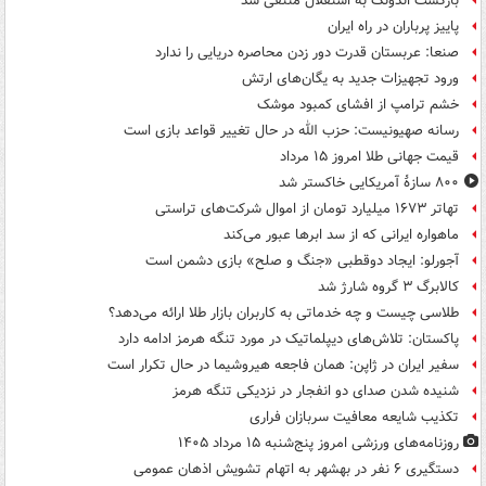
بازگشت اندونگ به استقلال منتفی شد
پاییز پرباران در راه ایران
صنعا: عربستان قدرت دور زدن محاصره دریایی را ندارد
ورود تجهیزات جدید به یگان‌های ارتش
خشم ترامپ از افشای کمبود موشک
رسانه صهیونیست: حزب الله در حال تغییر قواعد بازی است
قیمت جهانی طلا امروز ۱۵ مرداد
۸۰۰ سازۀ آمریکایی خاکستر شد
تهاتر ۱۶۷۳ میلیارد تومان از اموال شرکت‌های تراستی
ماهواره ایرانی که از سد ابرها عبور می‌کند
آجورلو: ایجاد دوقطبی «جنگ و صلح‌» بازی دشمن است
کالابرگ ۳ گروه شارژ شد
طلاسی چیست و چه خدماتی به کاربران بازار طلا ارائه می‌دهد؟
پاکستان: تلاش‌های دیپلماتیک در مورد تنگه هرمز ادامه دارد
سفیر ایران در ژاپن: همان فاجعه هیروشیما در حال تکرار است
شنیده شدن صدای دو انفجار در نزدیکی تنگه هرمز
تکذیب شایعه معافیت سربازان فراری
روزنامه‌های ورزشی امروز پنج‌شنبه ۱۵ مرداد ۱۴۰۵
دستگیری ۶ نفر در بهشهر به اتهام تشویش اذهان عمومی