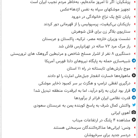
پزشکیان: اگر تا امروز مانده‌ایم، به‌خاطر مردم نجیب ایران است
تجهیز موشکهای سپاه به نفس اژدها+عکس
پایان تلخ یک نزاع خانوادگی در دورود
بازیکنان بی‌کیفیت، پرسپولیس را از قهرمانی دور کردند
سناریوی بلاگر زن برای قتل شوهرش
نشست وزیران خارجه مصر، ترکیه، پاکستان و عربستان
راز مرگ مرد ۷۲ ساله در تهرانپارس فاش شد
دستگیری ۸ نفر از اشرار مسلح شاخص و مرتبطین گروهک های تروریستی
شبیه‌سازی حمله به پایگاه نیروهای دلتا فورس آمریکا
موج بارش‌های تابستانه در راه ۱۱ استان
ماهواره‌ها خسارت انفجار جبل‌علی امارت را لو دادند
درگیری لفظی ترامپ و هگزث بر سر کمبود ذخایر موشکی
قرار بود ایران به زانو درآید، اما به ابرقدرت منطقه تبدیل شد!
قدرت نظامی ایران فراتر از برآوردها
واکنش کمال شرف به پاسخ کوبنده یمن به عربستان سعودی
آهوی ایرانی
مشاهده ۴ پلنگ در ارتفاعات میناب
ونس: ایرانی‌ها مذاکره‌کنندگان سرسختی هستند
دردسر جدید برای سرخپوشان