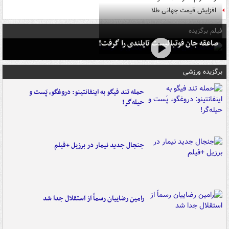
افزایش قیمت جهانی طلا
فیلم برگزیده
صاعقه جان فوتبالیست تایلندی را گرفت!
برگزیده ورزشی
حمله تند فیگو به اینفانتینو: دروغگو، پَست‌ و
حیله‌گر!
جنجال جدید نیمار در برزیل +فیلم
رامین رضاییان رسماً از استقلال جدا شد