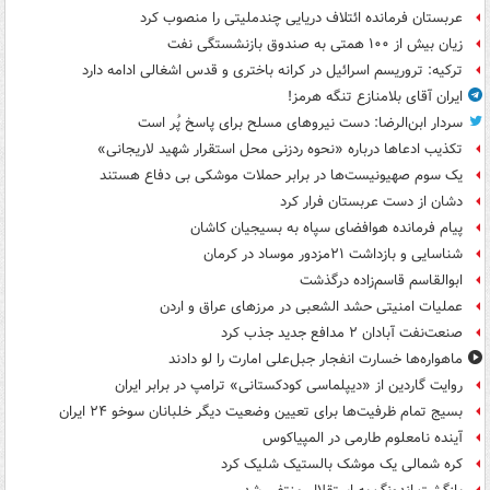
عربستان فرمانده ائتلاف دریایی چندملیتی را منصوب کرد
زیان بیش از ۱۰۰ همتی به صندوق‌ بازنشستگی نفت
ترکیه: تروریسم اسرائیل در کرانه باختری و قدس اشغالی ادامه دارد
ایران آقای بلامنازع تنگه هرمز!
سردار ابن‌الرضا: دست نیروهای مسلح برای پاسخ پُر است
تکذیب ادعاها درباره «نحوه ردزنی محل استقرار شهید لاریجانی»
یک‌ سوم صهیونیست‌ها در برابر حملات موشکی بی دفاع هستند
دشان از دست عربستان فرار کرد
پیام فرمانده هوافضای سپاه به بسیجیان کاشان
شناسایی و بازداشت ۲۱مزدور موساد در کرمان
ابوالقاسم قاسم‌زاده درگذشت
عملیات امنیتی حشد الشعبی در مرزهای عراق و اردن
صنعت‌نفت آبادان ۲ مدافع جدید جذب کرد
ماهواره‌ها خسارت انفجار جبل‌علی امارت را لو دادند
روایت گاردین از «دیپلماسی کودکستانی» ترامپ در برابر ایران
بسیج تمام ظرفیت‌ها برای تعیین وضعیت دیگر خلبانان سوخو ۲۴ ایران
آینده نامعلوم طارمی در المپیاکوس
کره شمالی یک موشک بالستیک شلیک کرد