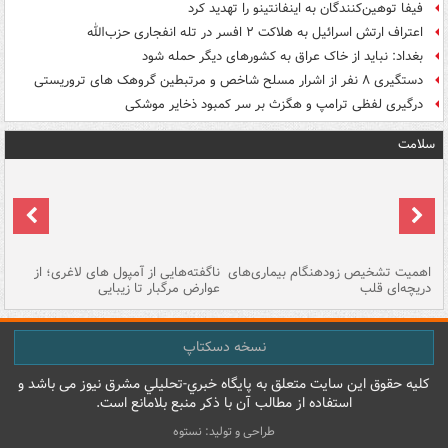
فیفا توهین‌کنندگان به اینفانتینو را تهدید کرد
اعتراف ارتش اسرائیل به هلاکت ۲ افسر در تله انفجاری حزب‌الله
بغداد: نباید از خاک عراق به کشورهای دیگر حمله شود
دستگیری ۸ نفر از اشرار مسلح شاخص و مرتبطین گروهک های تروریستی
درگیری لفظی ترامپ و هگزث بر سر کمبود ذخایر موشکی
سلامت
اهمیت تشخیص زودهنگام بیماری‌های
ناگفته‌هایی از آمپول های لاغری؛ از
دریچه‌ای قلب
عوارض مرگبار تا زیبایی
تا
نسخه دسکتاپ
کليه حقوق اين سايت متعلق به پایگاه خبري-تحليلي مشرق نيوز می باشد و
استفاده از مطالب آن با ذکر منبع بلامانع است.
طراحی و تولید: نستوه