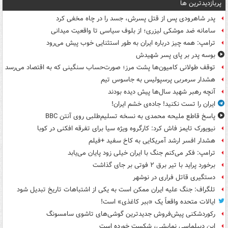
پربازدیدترین ها
پدر شاهرودی پس از قتل پسرش، جسد را در چاه مخفی کرد
سامانه ضد موشکی لیزری؛ از بلوف سیاسی تا واقعیت میدانی
ترامپ: همه چیز درباره ایران به طور استثنایی خوب پیش می‌رود
بوسه‌ پدر بر پای پسر شهیدش
توقف طولانی کامیون‌ها پشت مرز؛ صورت‌حساب سنگینی که به اقتصاد می‌رسد
هشدار سرمربی پرسپولیس به جاسوس تیم
آنچه رهبر شهید سال‌ها پیش دیده بودند
ایران را تست نکنید! جاده‌ی خشم ایران!
پاسخ قاطع ملیحه محمدی به نسخه تسلیم‌طلبی روی آنتن BBC
نیویورک تایمز فاش کرد: کارگروه ویژه سیا برای تفرقه افکنی در کوبا
هشدار افسر ارشد آمریکایی به کاخ سفید +فیلم
ترامپ: فکر می‌کنم جنگ با ایران خیلی زود پایان می‌یابد
برخورد پراید با تیر برق ۲ فوتی بر جای گذاشت
دستگیری قاتل فراری در نوشهر
تلگراف: جنگ علیه ایران ممکن است به یکی از اشتباهات تاریخ تبدیل شود
ایالات متحده واقعاً یک «ببر کاغذی» است!
رکوردشکنی پیش‌فروش جدیدترین گوشی‌های تاشوی سامسونگ
این دیپلماسی نمایشی، شکست خورده است