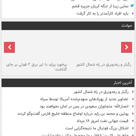
نمایی زیبا از تنگه کریان جزیره قشم
باید افراد کارآمدتر را به کار گرفت
حوادث
رگبار و رعدوبرق در راه شمال کشور
برخورد پراید با تیر برق ۲ فوتی بر جای
گذاشت
گر
آخرین اخبار
رگبار و رعدوبرق در راه شمال کشور
تصاویر جدید از پهپادهای منهدم‌شده آمریکا توسط سپاه
انصارالله: متجاوزان سعودی در یمن در امان نخواهند بود
پوتین و محمد بن زاید درباره اوضاع منطقه خلیج فارس گفت‌وگو کردند
قیمت جهانی نفت امروز ۱۶ مرداد
اشکال بزرگ فوتبال ما نتیجه‌گرایی است
حاج علی اکبری: انقلاب ما محصول مکتب عاشورا است