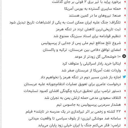
برخورد پراید با تیر برق ۲ فوتی بر جای گذاشت
حمله سایبری گسترده به بورس آمریکا
صنعا: نیروهای ما در کمین‌ هستند
تلگراف: جنگ علیه ایران ممکن است به یکی از اشتباهات تاریخ تبدیل شود
ثبت تاریخی‌ترین کاهش تردد در تنگه هرمز
تنظیم قولنامه برای اسناد سبزرنگ ممنوع شد
شروع تلخ مدافع تیم ملی پس از جدایی از پرسپولیس
امضای توافق دفاعی بین عربستان، ترکیه و پاکستان
۱۰ خوشحالی گل زودتر از موعد
ایتالیا خرید رادار اسرائیلی را متوقف کرد
واردات نفت آمریکا از عربستان صفر شد
اجازه باز شدن مسیر دوم در تنگه هرمز را نخواهیم داد
درخواست عامری برای تعویق عملیات انتقام‌جویانه علیه عربستان
دستور ترامپ برای تحقیق درباره چگونگی افشای کمبود تسلیحات
ائتلاف سعودی مدعی حمله ارتش یمن به نجران شد
هشدار سرمربی پرسپولیس به جاسوس تیم
۲۲ کشته و زخمی بر اثر تیراندازی در یک مدرسه در تایلند+ فیلم
سامانه ضد موشکی لیزری؛ از بلوف سیاسی تا واقعیت میدانی
ترامپ: فکر می‌کنم جنگ با ایران خیلی زود پایان می‌یابد