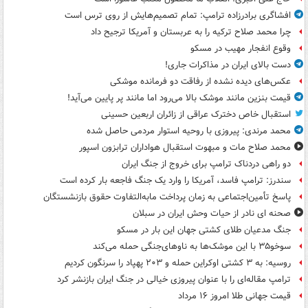
افشاگری برادرزاده ترامپ: تمام تصمیم‌هایش از روی ترس است
چرا محمد صلاح ترکیه را به عربستان و آمریکا ترجیح داد
وقوع انفجار مهیب در مسکو
دست بالای ایران در مذاکرات جاری!
عکس‌های دیده نشده از رفاقت دو فرمانده‌ موشکی
قیمت بنزین مانند موشک بالا می‌رود اما مانند پر پایین می‌آید!
استقبال خاص دخترک عراقی از زائران اربعین حسینی
محمد مرندی: پیروزی با روحیه استوار مردمی حاصل شده
محمد صلاح مات و مبهوت استقبال هواداران ترابزون اسپور
دو راهی دردناک ترامپ برای خروج از جنگ ایران
سندرز: ترامپ فاسد، آمریکا را وارد یک جنگ فاجعه بار کرده است
پاسخ تأمین‌اجتماعی به زمان پرداخت مابه‌التفاوت حقوق بازنشستگان
صحنه ای نادر از حیات وحش ایران در سبلان
جنگ مدعیان طلای کشتی جهان این بار در مسکو
سوخو۳۵ با این موشک‌ها به ناوهای‌جنگی حمله می‌کند
روسیه: به ۳ کشتی اوکراین حمله و ۲۰۳ پهپاد را سرنگون کردیم
ترامپ مقاله‌ای را با عنوان پیروزی خیالی در جنگ ایران بازنشر کرد
قیمت جهانی طلا امروز ۱۶ مرداد