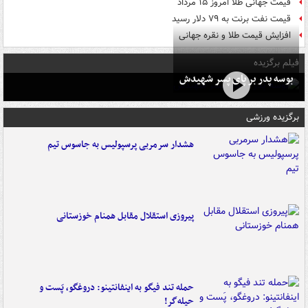
قیمت جهانی طلا امروز ۱۵ مرداد
قیمت نفت برنت به ۷۹ دلار رسید
افزایش قیمت طلا و نقره جهانی
فیلم برگزیده
بوسه‌ پدر بر پای پسر شهیدش
برگزیده ورزشی
هشدار سرمربی پرسپولیس به جاسوس تیم
پیروزی استقلال مقابل همنام خوزستانی
حمله تند فیگو به اینفانتینو: دروغگو، پَست‌ و
حیله‌گر!