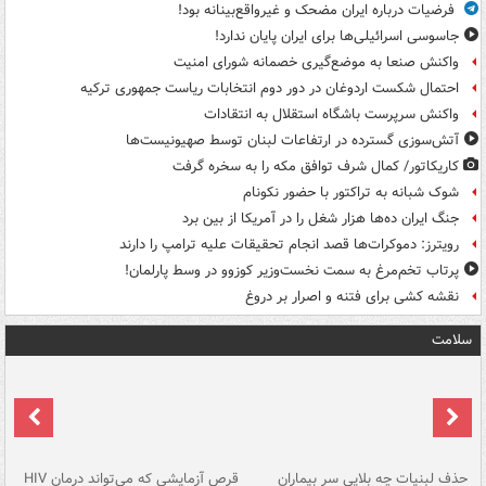
فرضیات درباره ایران مضحک و غیرواقع‌بینانه بود!
جاسوسی اسرائیلی‌ها برای ایران پایان ندارد!
واکنش صنعا به موضع‌گیری خصمانه شورای امنیت
احتمال شکست اردوغان در دور دوم انتخابات ریاست جمهوری ترکیه
واکنش سرپرست باشگاه استقلال به انتقادات
آتش‌سوزی گسترده در ارتفاعات لبنان توسط صهیونیست‌ها
کاریکاتور/ کمال شرف توافق مکه را به سخره گرفت
شوک شبانه به تراکتور با حضور نکونام
جنگ ایران ده‌ها هزار شغل را در آمریکا از بین برد
رویترز: دموکرات‌ها قصد انجام تحقیقات علیه ترامپ را دارند
پرتاب تخم‌مرغ به سمت نخست‌وزیر کوزوو در وسط پارلمان!
نقشه کشی برای فتنه و اصرار بر دروغ
سلامت
حذف لبنیات چه بلایی سر بیماران
قرص آزمایشی که می‌تواند درمان HIV
عل