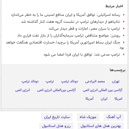
اخبار مرتبط
رسانه‌ اسرائیلی: توافق آمریکا و ایران منافع امنیتی ما را به خطر می‌اندازد
نتانیاهو از دیدارهای ترامپ در نشست گروه هفت کنار گذاشته شد
ترامپ با سران مصر، امارات و قطر دیدار می‌کند
رویترز: مواضع متناقض ترامپ سرمایه‌گذاران را از بازار نفت فراری داد
جنگ ایران بساط امپراتوری آمریکا را برچید/ خسارت اقتصادی هنگفت خواهد
بود
ترامپ مدعی شد: توافق با ایران فردا امضا می شود
برچسب‌ها
تهران
محمد البرادعی
دونالد ترامپ
ترامپ
دونالد ترامپ
آژانس بین المللی انرژی اتمی
آژانس بین‌المللی انرژی اتمی
انرژی اتمی
امریکا
ایران
آمریکا
آپ آهنگ
موزیک شاه
سایت تاریخ ایران
بهترین هتل های استانبول
رزرو هتل استانبول