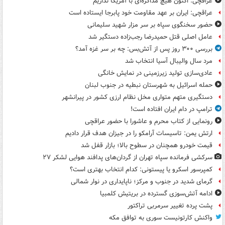
عراقچی: اکنون هیچ مذاکره‌ای با آمریکا نداریم
عراقچی: ایران بر عهد مقاومت خود پابرجا ایستاده است
حضور سخنگوی سپاه بر سر مزار شهید سلیمانی
عامل اصلی قتل حمیدرضا رجب‌زاده دستگیر شد
بررسی ۳۰۰ روز پس از آتش‌بس: چه بر سر غزه آمد؟
مرد سال والیبال آسیا انتخاب شد
عادی‌سازی تولید زیرزمینی در نمایش خانگی
حمله اسرائیل به شهرستان نبطیه در جنوب لبنان
دستگیری متهم متواری مخل نظام ارزی کشور در پیرانشهر
ترامپ در دام ایران افتاده است!
رونمایی از کتاب محرم و عاشورا با حضور عراقچی
ارتش یمن: تاسیسات آرامکو را در جیزان هدف قرار دادیم
قیمت خودرو همچنان در سطوح بالا؛ بازار قفل شد
سرکشی فرمانده سپاه تهران از گردان‌های پدافند هوایی لشکر ۲۷
کمپرسور اسکرو یا پیستونی: کدام انتخاب بهتری است؟
گرمای شدید در جنوب و مرکز؛ ناپایداری در نوار شمالی
ادامه آتش‌سوزی گسترده در بریتیش کلمبیا
پشت پرده تغییر سرمربی تراکتور
واکنش کارتونیست سوری به توافق مکه