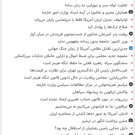
تفاوت لوله سبز و نیوپایپ به زبان ساده
همایش محرم و عاشورا در آینه اسناد وزارت امور خارجه
اولیانوف: بحران ایران-آمریکا فقط با دیپلماسی پایان می‌یابد
صلاح ترک‌ها را پولدار کرد
روایت پدر امیرعلی جداوی از جست‌وجوی فرزندش در میان آوار
وزیر کشور: جامعه بدون رسانه مفهومی ندارد
جدی‌ترین تقابل نظامی آمریکا از زمان جنگ جهانی
مصوبه جدید مجلس برای ضبط اموال و دارایی عاملان جنایات بین‌المللی
سخنگوی سپاه: راهبرد فعلی ما حفظ تنگه هرمز است
ضرب‌الاجل رئیس کل دادگستری تهران برای نظارت بر قیمت‌ها
حاجی‌بابایی: مجلس پرقدرت در حال تدوین قانون تنگه هرمز است
مراسم تعزیه‌خوانی در مرکز مطالعات سیاسی وزارت خارجه
واکنش ابرقویی به پیشنهاد سپاهان
زینی‌وند: در مورد قانون حجاب تغییری ایجاد نشده است
عراقچی: ما نه فراموش می‌کنیم نه می‌بخشیم
اذعان آمریکا به عبور ده‌ها کشتی از محاصره ایران
جشن برداشت انگور در ترشیز
دلیل جدایی رامین رضاییان از استقلال چه بود؟