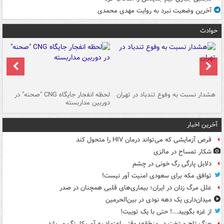
آخرین وضعیت نبرد به روایت مهدی محمدی
حوادث
ای
هشدار نسبت به وفوع تندباد در تهران
لحظه انفجار جایگاه CNG "صحنه" در
دس
دوربین مداربسته
ات
آخرین اخبار
قرص آزمایشی که می‌تواند درمان HIV را متحول کند
شکار تمساح در مالزی
دلایل پارگی رگ خونی در چشم
توافق مکه برای سعودی امنیت آور نیست!
علل مرگ زنان در ایران؛ بیماری‌های قلبی همچنان در صدر
میدان‌داری یک دهه نودی در بین‌الحرمین
از غزه بگویید...! حتی با یک توییت!
جنگ تاج و تخت در منطقه؛ وقتی اعتماد به آمریکا رنگ می‌بازد