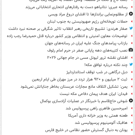
رسانه عبری: نتانیاهو دست به رفتارهای انتحاری انتخاباتی می‌زند
از مظلوم‌نمایی براندازها تا افشای دروغ مراد ویسی
حملات توپخانه‌ای رژیم صهیونیستی به جنوب لبنان
صفار هرندی: تشییع تاریخی رهبر انقلاب تاثیر شگرفی بر صحنه نبرد داشت
توضیحات معاون امنیتی و انتظامی وزیر کشور درباره قتل حمیدرضا رجب زاده
بازتاب پیامدهای جنگ علیه ایران در رسانه‌های جهان
نصب کتیبه‌های دهه پایانی صفر در حرم امام رئوف
افشای نقشه ترور لیونل مسی در جام جهانی ۲۰۲۶
چند نکته درباره توافق مکه!
دبل درگاهی در شب توقف استانداردلیژ
ثبت ۲ میلیون و ۹۲۰ هزار تردد در مرز مهران طی ایام اربعین
یمن: تشکیل ائتلاف مانع مجازات عربستان بخاطر جنایاتش نمی‌شود
فیدان: ایران هدف پیمان دفاعی مکه نیست
شوخی حاج‌قاسم با خبرنگار در عملیات آزادسازی بوکمال
امیرحسین طاهری راهی پرسپولیس شد
طعنه همتی به وزیر خزانه داری آمریکا
هافبک آلومینیوم پرسپولیسی شد
یونان به دنبال گسترش حضور نظامی در خلیج فارس