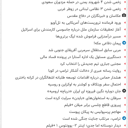
زخمی شدن ۴ شهروند یمنی در حمله مزدوران سعودی
زخمی شدن ۳ نظامی لبنانی در زوطر غربی
عکاسان و خبرنگاران در دفاع مقدس
ورود فرمانده تروریست‌های آمریکایی به تل‌آویو
آغاز تحقیقات سازمان ملل درباره جاسوسی کارمندش برای اسرائیل
مسیر درآمدزایی فراموش شده لیگ برتری‌ها
پیمان دفاعی مکه!
مربی سابق استقلال سرمربی آفریقای جنوبی شد
دستگیری مسئول یک اداره آستارا در پرونده فساد مالی
مجتبی جباری تیم جدیدش را انتخاب کرد
روایت رسانه عبری از دخالت آشکار ترامپ در کوبا
هشدار حماس درباره اقدامات توسعه طلبانه اشغالگران در کرانه باختری
احتمال سفر ویتکاف و کوشنر به اوکراین و روسیه
جان دوباره نگین فیروزه ای ایران «دریاچه ارومیه»
سرطان به استخوان‌های «بایدن» سرایت کرده است
پیروزی قاطع چلسی برابر میلان +فیلم
مهاجم پرسپولیس به پیکان پیوست
ترامپ، مرتکب جنایت جنگی شده است
دیدار دوستانه اما جدی؛ اینتر ۲- یوونتوس ۱ +فیلم