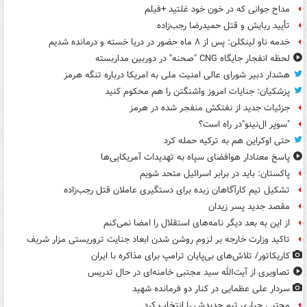
مداح جوانی که در خون خود غلتید +فیلم
تأیید ربایش و قتل حمیدرضا رجب‌زاده
خدمه ناو لینکلن: پس از ۸ ماه حضور در دریا خسته و درمانده‌ شدیم
لحظه انفجار جایگاه CNG "صحنه" در دوربین مداربسته
هشدار دبیر شورای عالی امنیت ملی به امریکا درباره تنگه هرمز
پزشکیان: جنایات امروز واشنگتن را هم محکوم کنید
جزئیات جدید از نفتکش منفجر شده در هرمز
"سوپر ال‌نینو"در راه است؟
حتی اوکراین هم به ترکیه حمله کرد
پاسخ معنادار هوافضای سپاه به تهدیدات آمریکایی‌ها
پاکستان: باید در برابر اسرائیل متحد شویم
تشکیل تیم کارآگاهان زبده برای دستگیری عاملان قتل رجب‌زاده
مقصد جدید پسر زیدان
از این به بعد دیگر نامه‌های استقلال را امضا نمی‌کنم
تاکید وزارت خارجه بر لزوم روشن شدن ابعاد جنایت تروریستی مزار شریف
کاریکاتور/ تلاش‌های بی‌پایان ترامپ برای مذاکره با ایران
تصاویری از آیت‌الله سید مجتبی خامنه‌ای در حال تدریس
سردار علی عظمایی در کنار دو فرمانده شهید
مجتبی جباری تیم جدیدش را انتخاب کرد