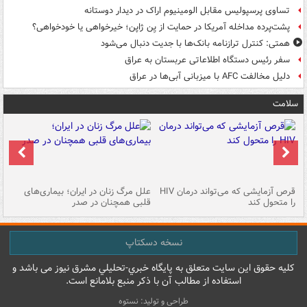
تساوی پرسپولیس مقابل الومینیوم اراک در دیدار دوستانه
پشت‌پرده مداخله آمریکا در حمایت از یِن ژاپن؛ خیرخواهی یا خودخواهی؟
همتی: کنترل ترازنامه بانک‌ها با جدیت دنبال می‌شود
سفر رئیس دستگاه اطلاعاتی عربستان به عراق
دلیل مخالفت AFC با میزبانی آبی‌ها در عراق
سلامت
ر
قرص آزمایشی که می‌تواند درمان HIV
علل مرگ زنان در ایران؛ بیماری‌های
تن
را متحول کند
قلبی همچنان در صدر
طب
نسخه دسکتاپ
کليه حقوق اين سايت متعلق به پایگاه خبري-تحليلي مشرق نيوز می باشد و
استفاده از مطالب آن با ذکر منبع بلامانع است.
طراحی و تولید: نستوه