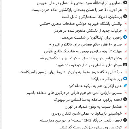
تصاویری از آیت‌الله سید مجتبی خامنه‌ای در حال تدریس
عراقچی: تفاهم با عمان به‌معنی بازگشایی تنگه هرمز نیست
پزشکیان: آمریکا استعمارگر و قاتل است
واکنش باشگاه خیبر به حواشی صفحات مجازی +عکس
جزئیات جدید از نفتکش منفجر شده در هرمز
راهبرد ایران "پنتاگون" را شکست می‌دهد
صدور ۱۰ فقره حکم قصاص برای «کلثوم اکبری»
مهلت ۳ روزه سازمان بورس به هلدینگ خلیج فارس
وکیل ترامپ در پرونده حق‌السکوت، وزیر دادگستری شد
سردار علی عظمایی در کنار دو فرمانده شهید
بازگشایی تنگه هرمز منوط به پذیرش شروط ایران از سوی آمریکاست
روز خبرنگار نامبارک!
حتی اوکراین هم به ترکیه حمله کرد
مسرور بارزانی: نمی خواهیم طرفی در درگیری‌های منطقه باشیم
لحظه برخورد صاعقه به ساختمانی در نیویورک
هشدار نسبت به وفوع تندباد در تهران
خوشبینی بارسلونا به عملی شدن انتقال رودری
لحظه انفجار جایگاه CNG "صحنه" در دوربین مداربسته
ترک ها روی ستاره بلژیکی دست گذاشتند