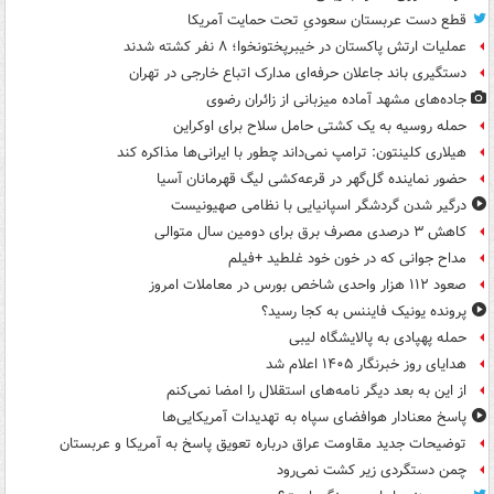
قطع دست عربستان سعودیِ تحت حمایت آمریکا
عملیات ارتش پاکستان در خیبرپختونخوا؛ ۸ نفر کشته شدند
دستگیری باند جاعلان حرفه‌ای مدارک اتباع خارجی در تهران
جاده‌های مشهد آماده میزبانی از زائران رضوی
حمله روسیه به یک کشتی حامل سلاح برای اوکراین
هیلاری کلینتون: ترامپ نمی‌داند چطور با ایرانی‌ها مذاکره کند
حضور نماینده گل‌گهر در قرعه‌کشی لیگ قهرمانان آسیا
درگیر شدن گردشگر اسپانیایی با نظامی صهیونیست
کاهش ۳ درصدی مصرف برق برای دومین سال متوالی
مداح جوانی که در خون خود غلطید +فیلم
صعود ۱۱۲ هزار واحدی شاخص بورس در معاملات امروز
پرونده یونیک فایننس به کجا رسید؟
حمله پهپادی به پالایشگاه لیبی
هدایای روز خبرنگار ۱۴۰۵ اعلام شد
از این به بعد دیگر نامه‌های استقلال را امضا نمی‌کنم
پاسخ معنادار هوافضای سپاه به تهدیدات آمریکایی‌ها
توضیحات جدید مقاومت عراق درباره تعویق پاسخ به آمریکا و عربستان
چمن دستگردی زیر کشت نمی‌رود