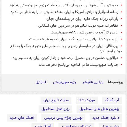
جدیدترین آمار شهدا و مجروحان ناشی از حملات رژیم صهیونیستی به غزه
رسانه‌ اسرائیلی: توافق آمریکا و ایران منافع امنیتی ما را به خطر می‌اندازد
بازتاب روزانه جنگ علیه ایران در رسانه‌های جهان
تظاهرات علیه دولت نتانیاهو در سرزمین های اشغالی
اذعان تل‌آویو به زخمی شدن ۸۵۸ صهیونیست
ایهود باراک: اسرائیل بعد از جنگ با ایران ضعیف‌تر شده است
پورخاقان: ایران در سایه‌سار رهبری و با انسجام ملی نتیجه جنگ را به نفع
خود جابه‌جا کرد
عراقچی: دشمن در پی تحمیل اراده خود و وادار کردن ایران به تسلیم بود
جنایات صهیونیست‌ها در ضاحیه بی‌پاسخ نخواهد ماند
برچسب‌ها
بنیامین نتانیاهو
رژیم صهیونیستی
اسرائیل
آپ آهنگ
موزیک شاه
سایت تاریخ ایران
بهترین هتل های استانبول
رزرو هتل استانبول
دانلود آهنگ جدید
بهترین جراح بینی ترمیمی
آهنگ های جدید
پرشین هتل
ثبت نام بیمه اربعین
آهنگ جدید