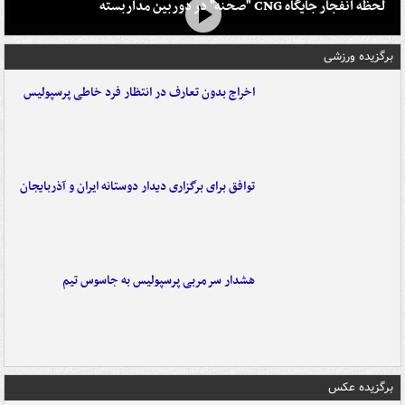
لحظه انفجار جایگاه CNG "صحنه" در دوربین مداربسته
برگزیده ورزشی
اخراج بدون تعارف در انتظار فرد خاطی پرسپولیس
توافق برای برگزاری دیدار دوستانه ایران و آذربایجان
هشدار سرمربی پرسپولیس به جاسوس تیم
برگزیده عکس