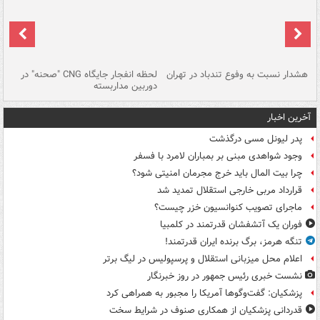
ای
هشدار نسبت به وفوع تندباد در تهران
لحظه انفجار جایگاه CNG "صحنه" در
دس
دوربین مداربسته
ات
آخرین اخبار
پدر لیونل مسی درگذشت
وجود شواهدی مبنی بر بمباران لامرد با فسفر
چرا بیت المال باید خرج مجرمان امنیتی شود؟
قرارداد مربی خارجی استقلال تمدید شد
ماجرای تصویب کنوانسیون خزر چیست؟
فوران یک آتشفشان قدرتمند در کلمبیا
تنگه هرمز، برگ برنده ایران قدرتمند!
اعلام محل میزبانی استقلال و پرسپولیس در لیگ برتر
نشست خبری رئیس جمهور در روز خبرنگار
پزشکیان: گفت‌وگوها آمریکا را مجبور به همراهی کرد
قدردانی پزشکیان از همکاری صنوف در شرایط سخت