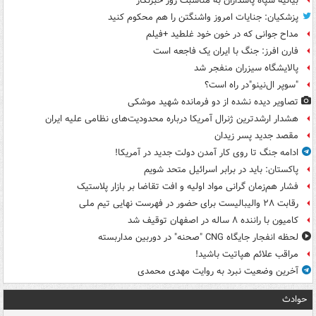
بیانیه سپاه پاسداران به مناسبت روز خبرنگار
پزشکیان: جنایات امروز واشنگتن را هم محکوم کنید
مداح جوانی که در خون خود غلطید +فیلم
فارن افرز: جنگ با ایران یک فاجعه است
پالایشگاه سیزران منفجر شد
"سوپر ال‌نینو"در راه است؟
تصاویر دیده‌ نشده از دو فرمانده شهید موشکی
هشدار ارشدترین ژنرال آمریکا درباره محدودیت‌های نظامی علیه ایران
مقصد جدید پسر زیدان
ادامه جنگ تا روی کار آمدن دولت جدید در آمریکا!
پاکستان: باید در برابر اسرائیل متحد شویم
فشار هم‌زمان گرانی مواد اولیه و افت تقاضا بر بازار پلاستیک
رقابت ۲۸ والیبالیست برای حضور در فهرست نهایی تیم ملی
کامیون با راننده ۸ ساله در اصفهان توقیف شد
لحظه انفجار جایگاه CNG "صحنه" در دوربین مداربسته
مراقب علائم هپاتیت باشید!
آخرین وضعیت نبرد به روایت مهدی محمدی
حوادث