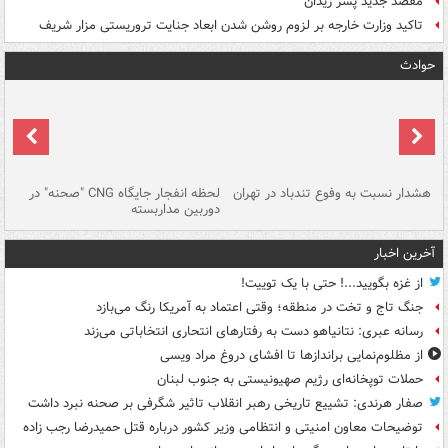
مقصد جدید پسر زیدان
تاکید وزارت خارجه بر لزوم روشن شدن ابعاد جنایت تروریستی مزار شریف
حوادث
ای
هشدار نسبت به وفوع تندباد در تهران
لحظه انفجار جایگاه CNG "صحنه" در
دس
دوربین مداربسته
ات
آخرین اخبار
از غزه بگویید...! حتی با یک توییت!
جنگ تاج و تخت در منطقه؛ وقتی اعتماد به آمریکا رنگ می‌بازد
رسانه عبری: نتانیاهو دست به رفتارهای انتحاری انتخاباتی می‌زند
از مظلوم‌نمایی براندازها تا افشای دروغ مراد ویسی
حملات توپخانه‌ای رژیم صهیونیستی به جنوب لبنان
صفار هرندی: تشییع تاریخی رهبر انقلاب تاثیر شگرفی بر صحنه نبرد داشت
توضیحات معاون امنیتی و انتظامی وزیر کشور درباره قتل حمیدرضا رجب زاده