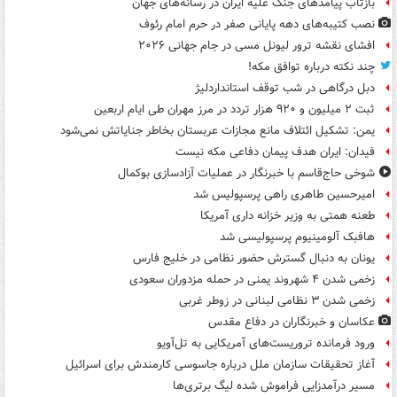
بازتاب پیامدهای جنگ علیه ایران در رسانه‌های جهان
نصب کتیبه‌های دهه پایانی صفر در حرم امام رئوف
افشای نقشه ترور لیونل مسی در جام جهانی ۲۰۲۶
چند نکته درباره توافق مکه!
دبل درگاهی در شب توقف استانداردلیژ
ثبت ۲ میلیون و ۹۲۰ هزار تردد در مرز مهران طی ایام اربعین
یمن: تشکیل ائتلاف مانع مجازات عربستان بخاطر جنایاتش نمی‌شود
فیدان: ایران هدف پیمان دفاعی مکه نیست
شوخی حاج‌قاسم با خبرنگار در عملیات آزادسازی بوکمال
امیرحسین طاهری راهی پرسپولیس شد
طعنه همتی به وزیر خزانه داری آمریکا
هافبک آلومینیوم پرسپولیسی شد
یونان به دنبال گسترش حضور نظامی در خلیج فارس
زخمی شدن ۴ شهروند یمنی در حمله مزدوران سعودی
زخمی شدن ۳ نظامی لبنانی در زوطر غربی
عکاسان و خبرنگاران در دفاع مقدس
ورود فرمانده تروریست‌های آمریکایی به تل‌آویو
آغاز تحقیقات سازمان ملل درباره جاسوسی کارمندش برای اسرائیل
مسیر درآمدزایی فراموش شده لیگ برتری‌ها