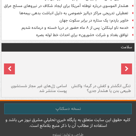
هشدار الموسوی درباره توطئه آمریکا برای ایجاد شکاف در نیروهای مسلح عراق
تعطیلی تدریجی مراکز دیالیز خصوصی به دلیل انباشت بدهی بیمه‌ها
خاویر باردم؛ یک ستاره در برابر سکوت جهان
خدمه ناو لینکلن: پس از ۸ ماه حضور در دریا خسته و درمانده‌ شدیم
توافق بغداد و شرکت «شورون» برای احداث خط لوله بصره
سلامت
تنگی انگشتر و کفش در گرما؛ واکنش
اسامی ژل‌های غیر مجاز شستشوی
مر
طبیعی بدن یا هشدار جدی؟
پوست منتشر شد
نسخه دسکتاپ
کليه حقوق اين سايت متعلق به پایگاه خبري-تحليلي مشرق نيوز می باشد و
استفاده از مطالب آن با ذکر منبع بلامانع است.
طراحی و تولید: نستوه