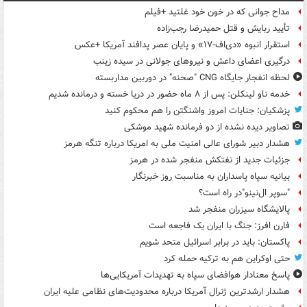
مداح جوانی که در خون خود غلتید +فیلم
تأیید ربایش و قتل حمیدرضا رجب‌زاده
استقرار انبوه «دی‌اف‑۱۷» و پایان عصر پدافند آمریکا +عکس
درگیری اعضای داعش و نیروهای جولانی در سیده زینب
لحظه انفجار جایگاه CNG "صحنه" در دوربین مداربسته
خدمه ناو لینکلن: پس از ۸ ماه حضور در دریا خسته و درمانده‌ شدیم
پزشکیان: جنایات امروز واشنگتن را هم محکوم کنید
تصاویر دیده‌ نشده از دو فرمانده شهید موشکی
هشدار دبیر شورای عالی امنیت ملی به امریکا درباره تنگه هرمز
جزئیات جدید از نفتکش منفجر شده در هرمز
بیانیه سپاه پاسداران به مناسبت روز خبرنگار
"سوپر ال‌نینو"در راه است؟
پالایشگاه سیزران منفجر شد
فارن افرز: جنگ با ایران یک فاجعه است
پاکستان: باید در برابر اسرائیل متحد شویم
حتی اوکراین هم به ترکیه حمله کرد
پاسخ معنادار هوافضای سپاه به تهدیدات آمریکایی‌ها
هشدار ارشدترین ژنرال آمریکا درباره محدودیت‌های نظامی علیه ایران