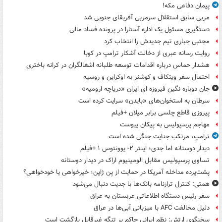
پیمان دفاعی مکه!
مربی سابق استقلال سرمربی آفریقای جنوبی شد
دستگیری مسئول یک اداره آستارا در پرونده فساد مالی
مجتبی جباری تیم جدیدش را انتخاب کرد
روایت رسانه عبری از دخالت آشکار ترامپ در کوبا
هشدار حماس درباره اقدامات توسعه طلبانه اشغالگران در کرانه باختری
احتمال سفر ویتکاف و کوشنر به اوکراین و روسیه
جان دوباره نگین فیروزه ای ایران «دریاچه ارومیه»
سرطان به استخوان‌های «بایدن» سرایت کرده است
پیروزی قاطع چلسی برابر میلان +فیلم
مهاجم پرسپولیس به پیکان پیوست
ترامپ، مرتکب جنایت جنگی شده است
دیدار دوستانه اما جدی؛ اینتر ۲- یوونتوس ۱ +فیلم
تساوی پرسپولیس مقابل الومینیوم اراک در دیدار دوستانه
پشت‌پرده مداخله آمریکا در حمایت از یِن ژاپن؛ خیرخواهی یا خودخواهی؟
همتی: کنترل ترازنامه بانک‌ها با جدیت دنبال می‌شود
سفر رئیس دستگاه اطلاعاتی عربستان به عراق
دلیل مخالفت AFC با میزبانی آبی‌ها در عراق
سخنگوی ارتش: نظم ایرانی حاکم بر تنگه غیرقابل بازگشت است