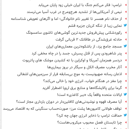
ترامپ: فکر می‌کنم جنگ با ایران خیلی زود پایان می‌یابد
نیمی از آمریکایی‌ها از تشدید هرج‌ومرج در غرب آسیا می‌ترسند
از حذف نام همسر تا تغییر نام خانوادگی؛ اما و اگرهای تعویض شناسنامه
نمایی زیبا از تنگه کریان جزیره قشم
رکوردشکنی پیش‌فروش جدیدترین گوشی‌های تاشوی سامسونگ
حادثه غرق‌شدگی در طاقانک ۲ قربانی گرفت
مسجد جامع یزد، از باشکوه‌ترین معماری‌های ایران
پدر شاهرودی پس از قتل پسرش، جسد را در چاه مخفی کرد
دردسر همزمان آمریکا و اوکراین با ته کشیدن موشک های پاتریوت
آثار مخرب مصرف الکل و سیگار در بروز بیماری‌ها
اذعان رسانه صهیونیست به موج بی‌سابقه فرار از سرزمین‌های اشغالی
چرا مغز در هنگام خواب، انرژی خود را خالی می‌کند؟
گرما برای پالایشگاه‌ها و منابع برق اروپا اضطرار آفرید
ایالات متحده واقعاً یک «ببر کاغذی» است!
آیا مصرف قهوه و نوشیدنی‌های کافئین‌دار در دوران بارداری مجاز است؟
توقف طولانی کامیون‌ها پشت مرز؛ صورت‌حساب سنگینی که به اقتصاد می‌رسد
حماقت ترامپ با ذخایر انرژی جهان چه کرد؟
چرا تابستان فصل محبوب میکروب‌هاست؟