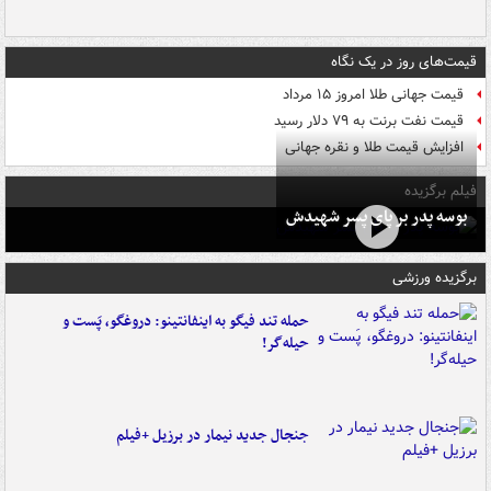
قیمت‌های روز در یک نگاه
قیمت جهانی طلا امروز ۱۵ مرداد
قیمت نفت برنت به ۷۹ دلار رسید
افزایش قیمت طلا و نقره جهانی
فیلم برگزیده
بوسه‌ پدر بر پای پسر شهیدش
برگزیده ورزشی
حمله تند فیگو به اینفانتینو: دروغگو، پَست‌ و
حیله‌گر!
جنجال جدید نیمار در برزیل +فیلم