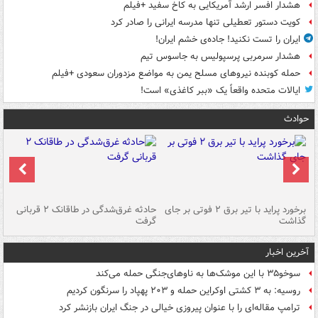
هشدار افسر ارشد آمریکایی به کاخ سفید +فیلم
کویت دستور تعطیلی تنها مدرسه ایرانی را صادر کرد
ایران را تست نکنید! جاده‌ی خشم ایران!
هشدار سرمربی پرسپولیس به جاسوس تیم
حمله کوبنده نیروهای مسلح یمن به مواضع مزدوران سعودی +فیلم
ایالات متحده واقعاً یک «ببر کاغذی» است!
حوادث
برخورد پراید با تیر برق ۲ فوتی بر جای
حادثه غرق‌شدگی در طاقانک ۲ قربانی
پد
گذاشت
گرفت
جس
آخرین اخبار
سوخو۳۵ با این موشک‌ها به ناوهای‌جنگی حمله می‌کند
روسیه: به ۳ کشتی اوکراین حمله و ۲۰۳ پهپاد را سرنگون کردیم
ترامپ مقاله‌ای را با عنوان پیروزی خیالی در جنگ ایران بازنشر کرد