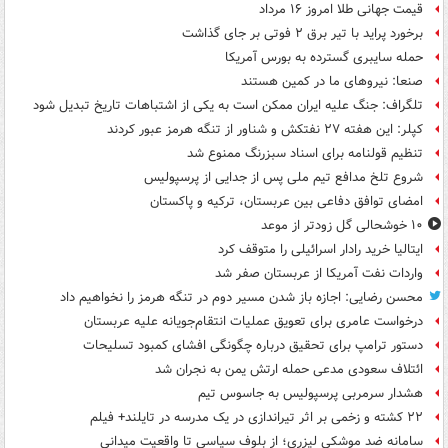
قیمت جهانی طلا امروز ۱۶ مرداد
برخورد پراید با تیر برق ۲ فوتی بر جای گذاشت
حمله سایبری گسترده به بورس آمریکا
صنعا: نیروهای ما در کمین‌ هستند
تلگراف: جنگ علیه ایران ممکن است به یکی از اشتباهات تاریخ تبدیل شود
کپلر: این هفته ۲۷ نفتکش و شناور از تنگه هرمز عبور کردند
تنظیم قولنامه برای اسناد سبزرنگ ممنوع شد
شروع تلخ مدافع تیم ملی پس از جدایی از پرسپولیس
امضای توافق دفاعی بین عربستان، ترکیه و پاکستان
۱۰ خوشحالی گل زودتر از موعد
ایتالیا خرید رادار اسرائیلی را متوقف کرد
واردات نفت آمریکا از عربستان صفر شد
محسن رضایی: اجازه باز شدن مسیر دوم در تنگه هرمز را نخواهیم داد
درخواست عامری برای تعویق عملیات انتقام‌جویانه علیه عربستان
دستور ترامپ برای تحقیق درباره چگونگی افشای کمبود تسلیحات
ائتلاف سعودی مدعی حمله ارتش یمن به نجران شد
هشدار سرمربی پرسپولیس به جاسوس تیم
۲۲ کشته و زخمی بر اثر تیراندازی در یک مدرسه در تایلند+ فیلم
سامانه ضد موشکی لیزری؛ از بلوف سیاسی تا واقعیت میدانی