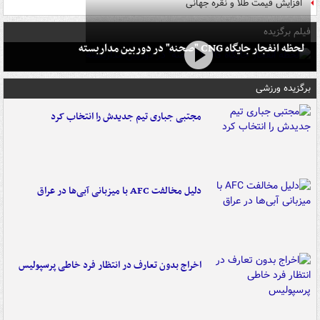
افزایش قیمت طلا و نقره جهانی
فیلم برگزیده
لحظه انفجار جایگاه CNG "صحنه" در دوربین مداربسته
برگزیده ورزشی
مجتبی جباری تیم جدیدش را انتخاب کرد
دلیل مخالفت AFC با میزبانی آبی‌ها در عراق
اخراج بدون تعارف در انتظار فرد خاطی پرسپولیس