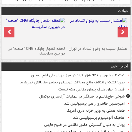
حوادث
ای
هشدار نسبت به وفوع تندباد در تهران
لحظه انفجار جایگاه CNG "صحنه" در
دس
دوربین مداربسته
ات
آخرین اخبار
ثبت ۲ میلیون و ۹۲۰ هزار تردد در مرز مهران طی ایام اربعین
یمن: تشکیل ائتلاف مانع مجازات عربستان بخاطر جنایاتش نمی‌شود
فیدان: ایران هدف پیمان دفاعی مکه نیست
شوخی حاج‌قاسم با خبرنگار در عملیات آزادسازی بوکمال
امیرحسین طاهری راهی پرسپولیس شد
طعنه همتی به وزیر خزانه داری آمریکا
هافبک آلومینیوم پرسپولیسی شد
یونان به دنبال گسترش حضور نظامی در خلیج فارس
زخمی شدن ۴ شهروند یمنی در حمله مزدوران سعودی