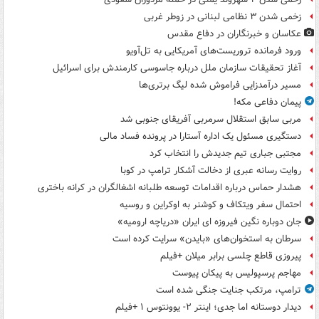
زخمی شدن ۳ نظامی لبنانی در زوطر غربی
عکاسان و خبرنگاران در دفاع مقدس
ورود فرمانده تروریست‌های آمریکایی به تل‌آویو
آغاز تحقیقات سازمان ملل درباره جاسوسی کارمندش برای اسرائیل
مسیر درآمدزایی فراموش شده لیگ برتری‌ها
پیمان دفاعی مکه!
مربی سابق استقلال سرمربی آفریقای جنوبی شد
دستگیری مسئول یک اداره آستارا در پرونده فساد مالی
مجتبی جباری تیم جدیدش را انتخاب کرد
روایت رسانه عبری از دخالت آشکار ترامپ در کوبا
هشدار حماس درباره اقدامات توسعه طلبانه اشغالگران در کرانه باختری
احتمال سفر ویتکاف و کوشنر به اوکراین و روسیه
جان دوباره نگین فیروزه ای ایران «دریاچه ارومیه»
سرطان به استخوان‌های «بایدن» سرایت کرده است
پیروزی قاطع چلسی برابر میلان +فیلم
مهاجم پرسپولیس به پیکان پیوست
ترامپ، مرتکب جنایت جنگی شده است
دیدار دوستانه اما جدی؛ اینتر ۲- یوونتوس ۱ +فیلم