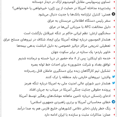
تساوی پرسپولیس مقابل الومینیوم اراک در دیدار دوستانه
پشت‌پرده مداخله آمریکا در حمایت از یِن ژاپن؛ خیرخواهی یا خودخواهی؟
همتی: کنترل ترازنامه بانک‌ها با جدیت دنبال می‌شود
سفر رئیس دستگاه اطلاعاتی عربستان به عراق
دلیل مخالفت AFC با میزبانی آبی‌ها در عراق
سخنگوی ارتش: نظم ایرانی حاکم بر تنگه غیرقابل بازگشت است
هشدار الموسوی درباره توطئه آمریکا برای ایجاد شکاف در نیروهای مسلح عراق
تعطیلی تدریجی مراکز دیالیز خصوصی به دلیل انباشت بدهی بیمه‌ها
خاویر باردم؛ یک ستاره در برابر سکوت جهان
خدمه ناو لینکلن: پس از ۸ ماه حضور در دریا خسته و درمانده‌ شدیم
توافق بغداد و شرکت «شورون» برای احداث خط لوله بصره
تشکیل تیم کارآگاهان زبده برای دستگیری عاملان قتل رجب‌زاده
ولایتی: نیروهای خارجی باید منطقه را ترک کنند
هشدار دبیر شورای عالی امنیت ملی به امریکا درباره تنگه هرمز
پرونده حقوقی جنایت جنگی آمریکا در میناب به جریان افتاد
ادعای زلنسکی درباره تامین ماهانه موشک‌های رهگیر توسط آمریکا
خطای محاسباتی آمریکا و برتری راهبردی جمهوری اسلامی!
زنگ خطر پایان ذخایر دفاعی کشورهای خلیج فارس هم به صدا درآمد
عمان: مذاکرات مثبت و سازنده با ایران ادامه دارد