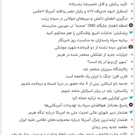
تأیید ربایش و قتل حمیدرضا رجب‌زاده
استقرار انبوه «دی‌اف‑۱۷» و پایان عصر پدافند آمریکا +عکس
درگیری اعضای داعش و نیروهای جولانی در سیده زینب
لحظه انفجار جایگاه CNG "صحنه" در دوربین مداربسته
پزشکیان: جنایات امروز واشنگتن را هم محکوم کنید
بیانیه سپاه پاسداران به مناسبت روز خبرنگار
تصاویر دیده‌ نشده از دو فرمانده شهید موشکی
جزئیات جدید از نفتکش منفجر شده در هرمز
"سوپر ال‌نینو"در راه است؟
پالایشگاه سیزران منفجر شد
فارن افرز: جنگ با ایران یک فاجعه است
خدمه ناو لینکلن: پس از ۸ ماه حضور در دریا خسته و درمانده‌ شدیم
پاکستان: باید در برابر اسرائیل متحد شویم
حتی اوکراین هم به ترکیه حمله کرد
پاسخ معنادار هوافضای سپاه به تهدیدات آمریکایی‌ها
هشدار دبیر شورای عالی امنیت ملی به امریکا درباره تنگه هرمز
هشدار ارشدترین ژنرال آمریکا درباره محدودیت‌های نظامی علیه ایران
مقصد جدید پسر زیدان
تاکید وزارت خارجه بر لزوم روشن شدن ابعاد جنایت تروریستی مزار شریف