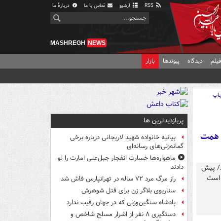
RSS
آرشیو
تماس با ما
دربارهٔ ما
MASHREGH
NEWS
یلم
دیدگاه
پیوندها
بازار
اپ
پربازدیدترین ها
ورزشگاه آزادی مسقف خواهد شد/ پیش بینی هزینه تکمیل ورزشگاه ۳ همت
بیانیه خانواده شهید لاریجانی درباره برخی
گمانه‌زنی‌های رسانه‌ای
ماهواره‌ها خسارت انفجار جبل‌علی امارت را لو
دادند
راز مرگ مرد ۷۲ ساله در تهرانپارس فاش شد
سناریوی بلاگر زن برای قتل شوهرش
پادشاه سنگین‌وزنی که در جهان رقیب ندارد
دستگیری ۸ نفر از اشرار مسلح شاخص و