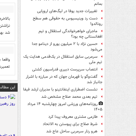
بمانم
تغییرات جدید یوفا در لیگ‌های اروپایی
بالاخر
دست رد وینیسیوس به حقوقی هم سطح
رونالدو!
نزاشتن
ماجرای خواهرخواندگی استقلال و تیم
شد بها
افغانستانی چه بود؟
حسین نژاد با ۲ میلیون یورو از دینامو جدا
می‌شود
سرمربی سابق استقلال در یک‌قدمی هدایت یک
واقعا 
تیم ملی
تعمیرش
انتصاب سرپرست دبیری فدراسیون کشتی
گفت‌وگو با قهرمان جهان که در مبارزه با اشرار
جانباز شد
این مطالب
نشست اضطراری اینفانتینو با مدیران ارشد فیفا
تیم بعدی محمد صلاح مشخص شد
روزنامه‌های ورزشی امروز چهارشنبه ۱۴ مرداد
۱۴۰۵
طارمی مشتری معروف پیدا کرد
شرط صلاح برای پیوستن به الاتحاد
هرو رنار سرمربی ساحل عاج شد