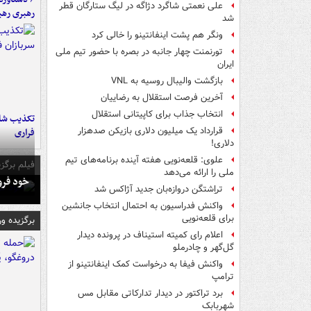
علی نعمتی شاگرد دژاگه در لیگ ستارگان قطر
رهبری رهب
شد
ونگر هم پشت اینفانتینو را خالی کرد
تورنمنت چهار جانبه در بصره با حضور تیم ملی
ایران
بازگشت والیبال روسیه به VNL
آخرین فرصت استقلال به رضاییان
انتخاب جذاب برای کاپیتانی استقلال
تکذیب شای
قرارداد یک میلیون دلاری بازیکن صدهزار
فراری
دلاری!
علوی: قلعه‌نویی هفته آینده برنامه‌های تیم
فیلم برگزی
ملی را ارائه می‌دهد
خود فرو
تراِشتگن دروازه‌بان جدید آژاکس شد
واکنش فدراسیون به احتمال انتخاب جانشین
برای قلعه‌نویی
برگزیده و
اعلام رای کمیته استیناف در پرونده دیدار
گل‌گهر و چادرملو
واکنش فیفا به درخواست کمک اینفانتینو از
ترامپ
برد تراکتور در دیدار تدارکاتی مقابل مس
شهربابک