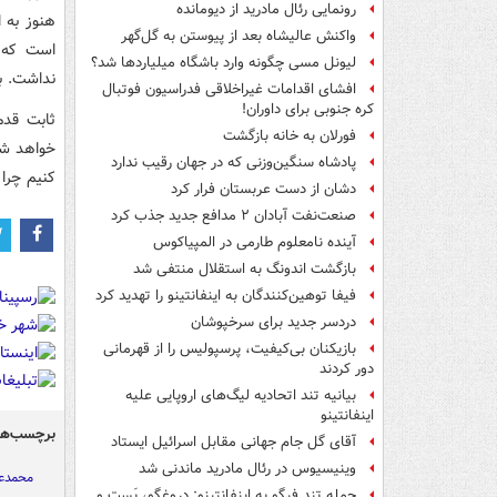
رونمایی رئال مادرید از دیومانده
هنوز به ا
واکنش عالیشاه بعد از پیوستن به گل‌گهر
است که 
لیونل مسی چگونه وارد باشگاه میلیاردها شد؟
نداشت. ب
افشای اقدامات غیراخلاقی فدراسیون فوتبال
کره جنوبی برای داوران!
ثابت قدم
فورلان به خانه بازگشت
خواهد شد
پادشاه سنگین‌وزنی که در جهان رقیب ندارد
کنیم چرا
دشان از دست عربستان فرار کرد
صنعت‌نفت آبادان ۲ مدافع جدید جذب کرد
آینده نامعلوم طارمی در المپیاکوس
بازگشت اندونگ به استقلال منتفی شد
فیفا توهین‌کنندگان به اینفانتینو را تهدید کرد
دردسر جدید برای سرخپوشان
بازیکنان بی‌کیفیت، پرسپولیس را از قهرمانی
دور کردند
بیانیه تند اتحادیه لیگ‌های اروپایی علیه
اینفانتینو
برچسب‌ها
آقای گل جام جهانی مقابل اسرائیل ایستاد
وینیسیوس در رئال مادرید ماندنی شد
محمدعل
حمله تند فیگو به اینفانتینو: دروغگو، پَست‌ و