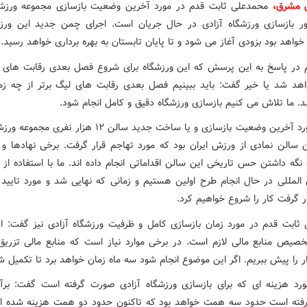
ش مشرق،
محمدعلی ثابت قدم در مورد آخرین وضعیت بازسازی مجموعه ورزش
ر بازسازی ورزشگاه آزادی در حال جریان است. اجرای چمن جدید این ورز
واهد بود بزودی آغاز می شود و تا پایان تابستان به بهره برداری خواهد رسید.
 در پاسخ به این پرسش که این ورزشگاه برای شروع فصل بعدی رقابت های ل
اهد شد یا خیر گفت: باید ببینیم فصل بعدی رقابت های لیگ برتر از چه زما
. ما تلاش می کنیم بازسازی ورزشگاه دقیق و کامل انجام شود.
وی در مورد آخرین وضعیت بازسازی و یا ساخت جدید سالن ۱۲ هزار نف
 سالن نمادی از ورزش ایران بود که مورد تهاجم قرار گرفت. برخی نهادها و 
 نگه داشتن حس تاریخی این سالن اقداماتی انجام داده اند. ما با استفاده از
 المللی در حال انجام طرح اولین هستیم و زمانی که نهایی شد و مورد تایید 
ر گرفت کار را شروع خواهیم کرد.
ثابت قدم در مورد زمان بازسازی کامل و ظرفیت ورزشگاه آزادی نیز گفت: ای
تخصیص منابع مالی لازم است. در برخی موارد نیاز است که منابع مالی تزریق
ار را پیش ببریم. اگر این موضوع انجام شود سه ماه زمان خواهد برد تا تکمیل ش
رد هزینه ای که برای بازسازی ورزشگاه آزادی صورت گرفته است گفت: برآ
فته است حدود سه همت خواهد بود که تاکنون حدود دو همت هزینه شده ا