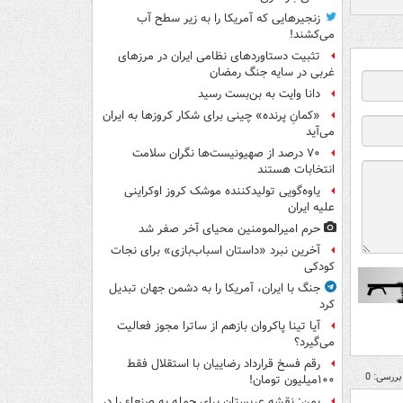
زنجیرهایی که آمریکا را به زیر سطح آب
می‌کشند!
تثبیت دستاوردهای نظامی ایران در مرزهای
غربی در سایه جنگ رمضان
دانا وایت به بن‌بست رسید
«کمانِ پرنده» چینی برای شکار کروزها به ایران
می‌آید
۷۰ درصد از صهیونیست‌ها نگران سلامت
انتخابات هستند
یاوه‌گویی تولیدکننده موشک کروز اوکراینی
علیه ایران
حرم امیرالمومنین محیای آخر صفر شد
آخرین نبرد «داستان اسباب‌بازی» برای نجات
کودکی
جنگ با ایران، آمریکا را به دشمن جهان تبدیل
کرد
آیا تینا پاکروان بازهم از ساترا مجوز فعالیت
می‌گیرد؟
رقم فسخ قرارداد رضاییان با استقلال فقط
بررسی: 0
۱۰۰میلیون تومان!
یمن: نقشه عربستان برای حمله به صنعاء را در