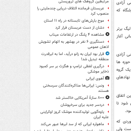
مرتبطین گروهک های تروریستی
ی آزادی
عربستان فرمانده ائتلاف دریایی چندملیتی را
شگاه که
منصوب کرد
موج بارش‌های تابستانه در راه ۱۱ استان
دشان از دست عربستان فرار کرد
یگ برتر
مشاهده ۴ پلنگ در ارتفاعات میناب
نی آغاز
دستگیری ۶ نفر در بهشهر به اتهام تشویش
اذهان عمومی
ری مجموعه ورزشی آزادی
قرار بود ایران به زانو درآید، اما به ابرقدرت
منطقه تبدیل شد!
حوزه ها
درگیری لفظی ترامپ و هگزث بر سر کمبود
 یک گروه
ذخایر موشکی
نهادهای
آهوی ایرانی
ونس: ایرانی‌ها مذاکره‌کنندگان سرسختی
هستند
ن اتفاق
۸۰۰ سازۀ آمریکایی خاکستر شد
 شود تا
دردسر جدید برای سرخپوشان
ود.
یاوه‌گویی تولیدکننده موشک کروز اوکراینی
علیه ایران
وردی که
ماهواره ایرانی که از سد ابرها عبور می‌کند
ست ولی