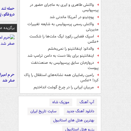
واکنش طاهری و ایری به ماجرای حضور در
حمله تند ف
پرسپولیس
دروغگو، پَ
پوچتینو در آمریکا ماندنی شد
واکنش رسمی پرسپولیس به شایعه تغییرات
برگزیده 
مدیریتی
اسپک فضایی رکورد لیگ ملت‌ها را شکست
+عکس
والدانو: اینفانتینو را نمی‌بخشم
اینفانتینو برای بقا دست به دامن ترامپ شد
دروازه‌بان سابق پرسپولیس به صنعت‌نفت
پیوست
حرم امیرا
رامین رضاییان همه نشانه‌های استقلال را پاک
صفر شد
کرد! +عکس
مربیان ایرانی را در چرخ گوشت انداختیم
آپ آهنگ
موزیک شاه
دانلود آهنگ جدید
سایت تاریخ ایران
بهترین هتل های استانبول
رزرو هتل استانبول