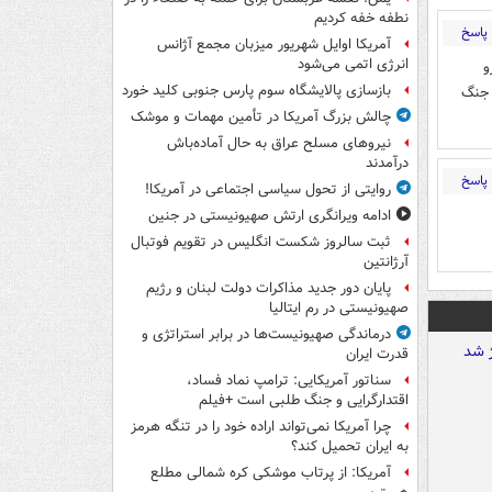
نطفه خفه کردیم
پاسخ
آمریکا اوایل شهریور میزبان مجمع آژانس
انرژی اتمی می‌شود
و
بازسازی پالایشگاه سوم پارس جنوبی کلید خورد
 جنگ
چالش بزرگ آمریکا در تأمین مهمات و موشک
نیروهای مسلح عراق به حال آماده‌باش
درآمدند
پاسخ
روایتی از تحول سیاسی اجتماعی در آمریکا!
ادامه ویرانگری ارتش صهیونیستی در جنین
ثبت سالروز شکست انگلیس در تقویم فوتبال
آرژانتین
پایان دور جدید مذاکرات دولت لبنان و رژیم
صهیونیستی در رم ایتالیا
درماندگی صهیونیست‌ها در برابر استراتژی و
قدرت ایران
سناتور آمریکایی: ترامپ نماد فساد،
اقتدارگرایی و جنگ طلبی است +فیلم
چرا آمریکا نمی‌تواند اراده خود را در تنگه هرمز
به ایران تحمیل کند؟
آمریکا: از پرتاب موشکی کره شمالی مطلع