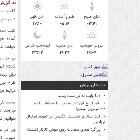
به گزار
گفت: امو
اذان صبح
طلوع آفتاب
اذان ظهر
هیبریدی خ
۱۲:۱۰
۰۵:۱۶
۰۳:۴۱
ثابت قدم
آماده خو
غروب خورشید
اذان مغرب
نیمه‌شب شرعی
خواهد شد
۲۳:۲۲
۱۹:۲۴
۱۹:۰۴
گفت: این
برای زنده
طراح بین
تازه های ورزش
مرتبط قرا
دانا وایت به بن‌بست رسید
محمدعلی 
رقم فسخ قرارداد رضاییان با استقلال فقط
۱۰۰میلیون تومان!
نیازمند 
ثبت سالروز شکست انگلیس در تقویم فوتبال
بتوانیم ک
آرژانتین
وی در مو
برزگر: همای سعادت روی دوش تارتار نشسته
است
صورت گر