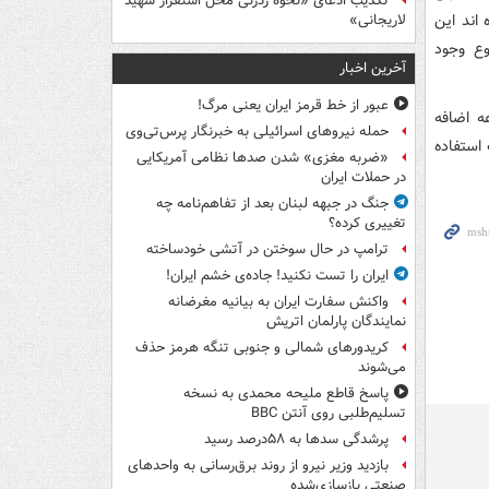
تکذیب ادعای «نحوه ردزنی محل استقرار شهید
 اند این
لاریجانی»
ع وجود
آخرین اخبار
عبور از خط قرمز ایران یعنی مرگ!
ه اضافه
حمله نیروهای اسرائیلی به خبرنگار پرس‌تی‌وی
استفاده
«ضربه مغزی» شدن صدها نظامی آمریکایی
در حملات ایران
جنگ در جبهه لبنان بعد از تفاهم‌نامه چه
تغییری کرده؟
ترامپ در حال سوختن در آتشی خودساخته
ایران را تست نکنید! جاده‌ی خشم ایران!
واکنش سفارت ایران به بیانیه مغرضانه
نمایندگان پارلمان اتریش
کریدورهای شمالی و جنوبی تنگه هرمز حذف
می‌شوند
پاسخ قاطع ملیحه محمدی به نسخه
تسلیم‌طلبی روی آنتن BBC
پرشدگی سدها به ۵۸درصد رسید
بازدید وزیر نیرو از روند برق‌رسانی به واحدهای
صنعتی بازسازی‌شده