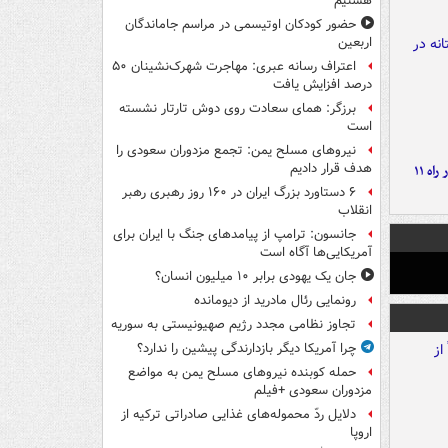
هستیم
حضور کودکان اوتیسمی در مراسم جاماندگان
اربعین
اعتراف رسانه عبری: مهاجرت شهرک‌نشینان ۵۰
درصد افزایش یافت
برزگر: همای سعادت روی دوش تارتار نشسته
است
نیروهای مسلح یمن: تجمع مزدوران سعودی را
هدف قرار دادیم
موج بارش‌های تابستانه در راه ۱۱
۶ دستاورد بزرگ ایران در ۱۶۰ روز رهبری رهبر
انقلاب
جانسون: ترامپ از پیامدهای جنگ با ایران برای
آمریکایی‌ها آگاه است
جان یک یهودی برابر ۱۰ میلیون انسان؟
رونمایی رئال مادرید از دیومانده
تجاوز نظامی مجدد رژیم صهیونیستی به سوریه
چرا آمریکا دیگر بازدارندگی پیشین را ندارد؟
حمله کوبنده نیروهای مسلح یمن به مواضع
مزدوران سعودی +فیلم
دلایل ردّ محموله‌های غذایی صادراتی ترکیه از
اروپا