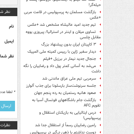
حیله‌گر!
نظر شم
بازگشت مسلمان به پرسپولیس در قامت مربی
+عکس
تیم جدید امید عالیشاه مشخص شد +عکس
نام
تساوی میلان و اینتر در استرالیا/ پیروزی یووه
مقابل چلسی
ایمیل
۳ کاپیتان ایران بدون پیشنهاد بزرگ
دیدار سفیر ژاپن با رییس کمیته ملی المپیک
نظر شما 
جنجال جدید نیمار در برزیل +فیلم
می‌شد به آسانی کمتر پول داد و رضاییان را نگه
داشت
سرمربی تیم ملی عراق ماندنی شد
جلسه سرنوشت‌ساز بارسلونا برای جذب آلوارز
*
لطفا عدد م
صعود هانیه رستمیان به رده پنجم جهان
بازگشت جام باشگاههای فوتسال آسیا به
تقویم AFC
درس ایتالیایی‌ به بازیکنان استقلال و
پرسپولیس!
نظرات
رامین رضاییان رسماً از استقلال جدا شد
دوست نداشتم با ذهن درگیر در پرسپولیس