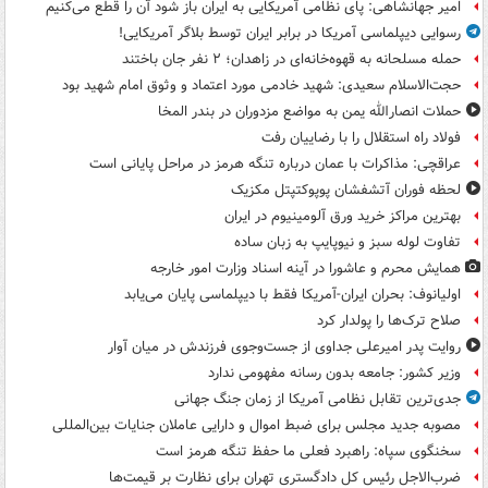
امیر جهانشاهی: پای نظامی آمریکایی به ایران باز شود آن را قطع می‌کنیم
رسوایی دیپلماسی آمریکا در برابر ایران توسط بلاگر آمریکایی!
حمله مسلحانه به قهوه‌خانه‌ای در زاهدان؛ ۲ نفر جان باختند
حجت‌الاسلام سعیدی: شهید خادمی مورد اعتماد و وثوق امام شهید بود
حملات انصارالله یمن به مواضع مزدوران در بندر المخا
فولاد راه استقلال را با رضاییان رفت
عراقچی: مذاکرات با عمان درباره تنگه هرمز در مراحل پایانی است
لحظه فوران آتشفشان پوپوکتپتل مکزیک
بهترین مراکز خرید ورق آلومینیوم در ایران
تفاوت لوله سبز و نیوپایپ به زبان ساده
همایش محرم و عاشورا در آینه اسناد وزارت امور خارجه
اولیانوف: بحران ایران-آمریکا فقط با دیپلماسی پایان می‌یابد
صلاح ترک‌ها را پولدار کرد
روایت پدر امیرعلی جداوی از جست‌وجوی فرزندش در میان آوار
وزیر کشور: جامعه بدون رسانه مفهومی ندارد
جدی‌ترین تقابل نظامی آمریکا از زمان جنگ جهانی
مصوبه جدید مجلس برای ضبط اموال و دارایی عاملان جنایات بین‌المللی
سخنگوی سپاه: راهبرد فعلی ما حفظ تنگه هرمز است
ضرب‌الاجل رئیس کل دادگستری تهران برای نظارت بر قیمت‌ها