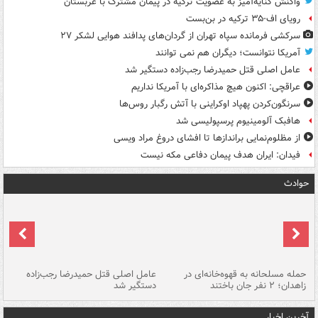
واکنش کنایه‌آمیز به عضویت ترکیه در پیمان مشترک با عربستان
رویای اف-۳۵ ترکیه در بن‌بست
سرکشی فرمانده سپاه تهران از گردان‌های پدافند هوایی لشکر ۲۷
آمریکا نتوانست؛ دیگران هم نمی توانند
عامل اصلی قتل حمیدرضا رجب‌زاده دستگیر شد
عراقچی: اکنون هیچ مذاکره‌ای با آمریکا نداریم
سرنگون‌کردن پهپاد اوکراینی با آتش رگبار روس‌ها
هافبک آلومینیوم پرسپولیسی شد
از مظلوم‌نمایی براندازها تا افشای دروغ مراد ویسی
فیدان: ایران هدف پیمان دفاعی مکه نیست
حوادث
حمله مسلحانه به قهوه‌خانه‌ای در
عامل اصلی قتل حمیدرضا رجب‌زاده
گر
زاهدان؛ ۲ نفر جان باختند
دستگیر شد
نا
آخرین اخبار