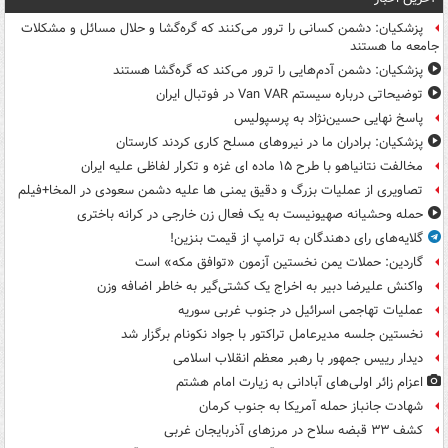
پزشکیان: دشمن کسانی را ترور می‌کنند که گره‌گشا و حلال مسائل و مشکلات
جامعه ما هستند
پزشکیان: دشمن آدم‌هایی را ترور می‌کند که گره‌گشا هستند
توضیحاتی درباره سیستم Van VAR در فوتبال ایران
پاسخ نهایی حسین‌نژاد به پرسپولیس
پزشکیان: برادران ما در نیروهای مسلح کاری کردند کارستان
مخالفت نتانیاهو با طرح ۱۵ ماده ای غزه و تکرار لفاظی علیه ایران
تصاویری از عملیات بزرگ و دقیق یمنی ها علیه دشمن سعودی در المخا+فیلم
حمله وحشیانه صهیونیست به یک فعال زن خارجی در کرانه باختری
گلایه‌های رای دهندگان به ترامپ از قیمت بنزین!
گاردین: حملات یمن نخستین آزمون «توافق مکه» است
واکنش علیرضا دبیر به اخراج یک کشتی‌گیر به خاطر اضافه وزن
عملیات تهاجمی اسرائیل در جنوب غربی سوریه
نخستین جلسه مدیرعامل تراکتور با جواد نکونام برگزار شد
دیدار رییس جمهور با رهبر معظم انقلاب اسلامی
اعزام زائر اولی‌های آبادانی به زیارت امام هشتم
شهادت جانباز حمله آمریکا به جنوب کرمان
کشف ۳۳ قبضه سلاح در مرزهای آذربایجان غربی