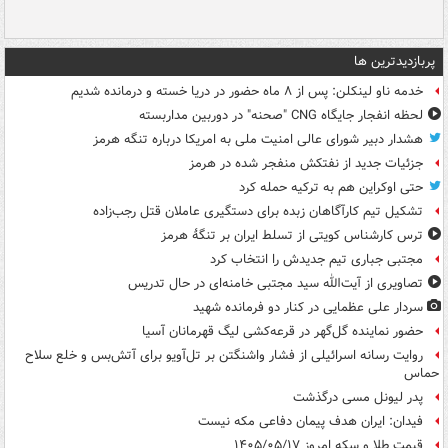
پربازدیدترین ها
خدمه ناو لینکلن: پس از ۸ ماه حضور در دریا خسته و درمانده‌ شدیم
لحظه انفجار جایگاه CNG "صحنه" در دوربین مداربسته
هشدار دبیر شورای عالی امنیت ملی به امریکا درباره تنگه هرمز
جزئیات جدید از نفتکش منفجر شده در هرمز
حتی اوکراین هم به ترکیه حمله کرد
تشکیل تیم کارآگاهان زبده برای دستگیری عاملان قتل رجب‌زاده
ترس کارشناس کویتی از تسلط ایران بر تنگۀ هرمز
مجتبی جباری تیم جدیدش را انتخاب کرد
تصاویری از آیت‌الله سید مجتبی خامنه‌ای در حال تدریس
سردار علی عظمایی در کنار دو فرمانده شهید
حضور نماینده گل‌گهر در قرعه‌کشی لیگ قهرمانان آسیا
روایت رسانه اسرائیلی از فشار واشنگتن بر تل‌آویو برای آتش‌بس و خلع سلاح
حماس
پدر لیونل مسی درگذشت
فیدان: ایران هدف پیمان دفاعی مکه نیست
قیمت طلا و سکه امروز ۱۴۰۵/۰۵/۱۷