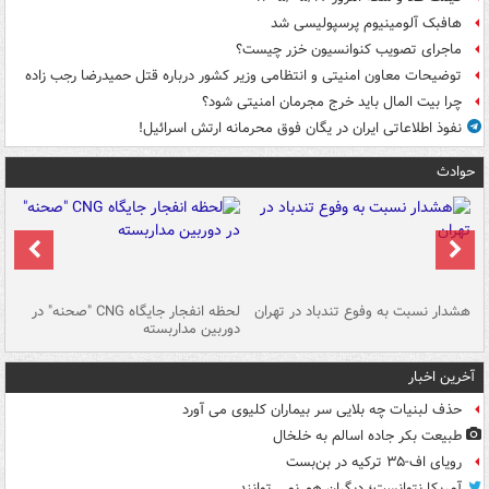
هافبک آلومینیوم پرسپولیسی شد
ماجرای تصویب کنوانسیون خزر چیست؟
توضیحات معاون امنیتی و انتظامی وزیر کشور درباره قتل حمیدرضا رجب زاده
چرا بیت المال باید خرج مجرمان امنیتی شود؟
نفوذ اطلاعاتی ایران در یگان فوق محرمانه ارتش اسرائیل!
حوادث
ای
هشدار نسبت به وفوع تندباد در تهران
لحظه انفجار جایگاه CNG "صحنه" در
دس
دوربین مداربسته
ات
آخرین اخبار
حذف لبنیات چه بلایی سر بیماران کلیوی می آورد
طبیعت بکر جاده اسالم به خلخال
رویای اف-۳۵ ترکیه در بن‌بست
آمریکا نتوانست؛ دیگران هم نمی توانند