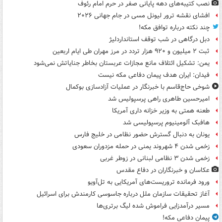
نصب کتیبه‌های دهه پایانی صفر در حرم امام رئوف
افشای نقشه ترور لیونل مسی در جام جهانی ۲۰۲۶
چند نکته درباره توافق مکه!
دبل درگاهی در شب توقف استانداردلیژ
ثبت ۲ میلیون و ۹۲۰ هزار تردد در مرز مهران طی ایام اربعین
یمن: تشکیل ائتلاف مانع مجازات عربستان بخاطر جنایاتش نمی‌شود
فیدان: ایران هدف پیمان دفاعی مکه نیست
شوخی حاج‌قاسم با خبرنگار در عملیات آزادسازی بوکمال
امیرحسین طاهری راهی پرسپولیس شد
طعنه همتی به وزیر خزانه داری آمریکا
هافبک آلومینیوم پرسپولیسی شد
یونان به دنبال گسترش حضور نظامی در خلیج فارس
زخمی شدن ۴ شهروند یمنی در حمله مزدوران سعودی
زخمی شدن ۳ نظامی لبنانی در زوطر غربی
عکاسان و خبرنگاران در دفاع مقدس
ورود فرمانده تروریست‌های آمریکایی به تل‌آویو
آغاز تحقیقات سازمان ملل درباره جاسوسی کارمندش برای اسرائیل
مسیر درآمدزایی فراموش شده لیگ برتری‌ها
پیمان دفاعی مکه!