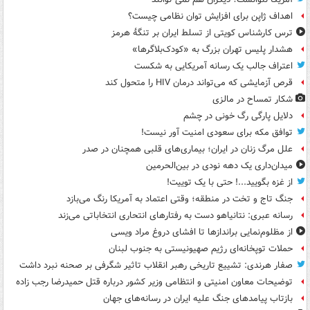
اهداف ژاپن برای افزایش توان نظامی چیست؟
ترس کارشناس کویتی از تسلط ایران بر تنگۀ هرمز
هشدار پلیس تهران بزرگ به «کودک‌بلاگرها»
اعتراف جالب یک رسانه آمریکایی به شکست
قرص آزمایشی که می‌تواند درمان HIV را متحول کند
شکار تمساح در مالزی
دلایل پارگی رگ خونی در چشم
توافق مکه برای سعودی امنیت آور نیست!
علل مرگ زنان در ایران؛ بیماری‌های قلبی همچنان در صدر
میدان‌داری یک دهه نودی در بین‌الحرمین
از غزه بگویید...! حتی با یک توییت!
جنگ تاج و تخت در منطقه؛ وقتی اعتماد به آمریکا رنگ می‌بازد
رسانه عبری: نتانیاهو دست به رفتارهای انتحاری انتخاباتی می‌زند
از مظلوم‌نمایی براندازها تا افشای دروغ مراد ویسی
حملات توپخانه‌ای رژیم صهیونیستی به جنوب لبنان
صفار هرندی: تشییع تاریخی رهبر انقلاب تاثیر شگرفی بر صحنه نبرد داشت
توضیحات معاون امنیتی و انتظامی وزیر کشور درباره قتل حمیدرضا رجب زاده
بازتاب پیامدهای جنگ علیه ایران در رسانه‌های جهان