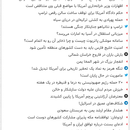
اظهارات وزیر خزانه‌داری آمریکا با مواضع قبلی وی متناقض است
حکم دادگاه آمریکا برای توقف ساخت سالن رقص ترامپ
حمله پهپادی به کشتی ترکیه‌ای در دریای سیاه
ترامپ و نتانیاهو جنایتکار جنگی هستند!
میزبانی استقلال در آسیا به امارات می‌رسد؟
سامانه موشکی پاتریوت چیست و چرا ذخایر آن رو به اتمام است؟
امنیت خلیج فارس باید به دست کشورهای منطقه تأمین شود
بارش باران در فاروج خراسان شمالی
انفجار بزرگ در شهر المخا یمن
تنگه هرمز به نماد یک تحقیر تاریخی برای آمریکا تبدیل شد!
ماموریت در حال پایان است!
۲۰ حمله رژیم صهیونیستی به درعا و قنیطره در یک هفته
خیزش مردم لبنان علیه دولت سازشکار و خائن
معترضان آرژانتینی پرچم آمریکا را پایین کشیدند
شکاف‌های عمیق در اسرائیل!
هشدار مقام ارشد یمن به عربستان سعودی
اردوغان: توافقنامه مکه پذیرای مشارکت کشورهای دوست است
ادعای بسنت درباره توافق ایران و آمریکا