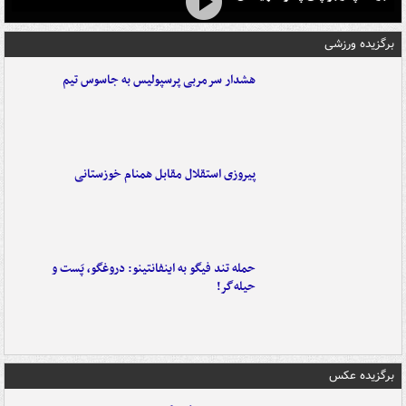
برگزیده ورزشی
هشدار سرمربی پرسپولیس به جاسوس تیم
پیروزی استقلال مقابل همنام خوزستانی
حمله تند فیگو به اینفانتینو: دروغگو، پَست‌ و
حیله‌گر!
برگزیده عکس