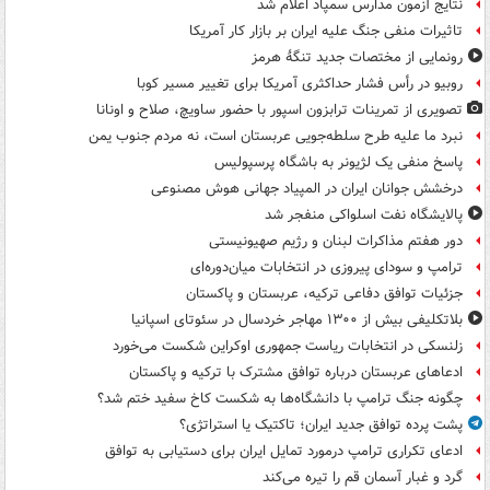
نتایج آزمون مدارس سمپاد اعلام شد
تاثیرات منفی جنگ علیه ایران بر بازار کار آمریکا
رونمایی از مختصات جدید تنگۀ هرمز
روبیو در رأس فشار حداکثری آمریکا برای تغییر مسیر کوبا
تصویری از تمرینات ترابزون اسپور با حضور ساویچ، صلاح و اونانا
نبرد ما علیه طرح سلطه‌جویی عربستان است، نه مردم جنوب یمن
پاسخ منفی یک لژیونر به باشگاه پرسپولیس
درخشش جوانان ایران در المپیاد جهانی هوش مصنوعی
پالایشگاه نفت اسلواکی منفجر شد
دور هفتم مذاکرات لبنان و رژیم صهیونیستی
ترامپ و سودای پیروزی در انتخابات میان‌دوره‌ای
جزئیات توافق دفاعی ترکیه، عربستان و پاکستان
بلاتکلیفی بیش از ۱۳۰۰ مهاجر خردسال در سئوتای اسپانیا
زلنسکی در انتخابات ریاست جمهوری اوکراین شکست می‌خورد
ادعاهای عربستان درباره توافق مشترک با ترکیه و پاکستان
چگونه جنگ ترامپ با دانشگاه‌ها به شکست کاخ سفید ختم شد؟
پشت پرده توافق جدید ایران؛ تاکتیک یا استراتژی؟
ادعای تکراری ترامپ درمورد تمایل ایران برای دستیابی به توافق
گرد و غبار آسمان قم را تیره می‌کند