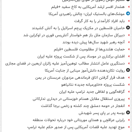
هشدار افسر ارشد آمریکایی به کاخ سفید +فیلم
موشک‌های بالستیک ایران؛ چالش راهبردی آمریکا
باید افراد کارآمدتر را به کار گرفت
حامیان فلسطین در مکزیک پرچم اسرائیل را به آتش کشیدند
دبیرکل سازمان ملل باز هم خواستار آتش‌بس فوری در اوکراین شد
آنچه رهبر شهید سال‌ها پیش دیده بودند
حمایت هلندی‌ها از مظلومیت فلسطین +فیلم
افشای برکناری در موساد پس از شکست پروژه علیه ایران
دستگیری عامل انتشار مطالب توهین‌آمیز علیه زائران اربعین در فضای مجازی
روایت تکان‌دهنده دانش‌آموز مینابی از جنایت آمریکا
هدف قرار گرفتن اتاق‌ فرماندهی مزدوران عربستان در یمن
شکست پروژه «خاورمیانه جدید» نتانیاهو
گزافه‌گویی و لفاظی جدید ترامپ علیه ایران
پیروزی استقلال مقابل همنام خوزستانی در دیداری تدارکاتی
انفجار در حومه دمشق چند کشته و زخمی برجا گذاشت
بوسه‌ پدر بر پای پسر شهیدش
رایزنی عراقچی و همتای موریتانی خود درباره تحولات منطقه
موج تهدید علیه قضات آمریکایی پس از صدور حکم علیه ترامپ