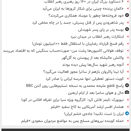
۶ دستاورد بزرگ ایران در ۱۶۰ روز رهبری رهبر انقلاب
«کمانِ پرنده» چینی برای شکار کروزها به ایران می‌آید
خود فروخته‌ها چطور با موساد همکاری می‌کردند؟
پدر شاهرودی پس از قتل پسرش، جسد را در چاه مخفی کرد
بوسه‌ پدر بر پای پسر شهیدش
ابتکارات رهبر انقلاب در میدان نبرد
رقم فسخ قرارداد رضاییان با استقلال فقط ۱۰۰میلیون تومان!
توقف طولانی کامیون‌ها پشت مرز؛ صورت‌حساب سنگینی که به اقتصاد می‌رسد
واکنش عالیشاه بعد از پیوستن به گل‌گهر
آنچه رهبر شهید سال‌ها پیش دیده بودند
آیا تینا پاکروان بازهم از ساترا مجوز فعالیت می‌گیرد؟
کویت دستور تعطیلی تنها مدرسه ایرانی را صادر کرد
پاسخ قاطع ملیحه محمدی به نسخه تسلیم‌طلبی روی آنتن BBC
حال و هوای سامرا بعد از ایام اربعین
نیویورک تایمز فاش کرد: کارگروه ویژه سیا برای تفرقه افکنی در کوبا
هشدار افسر ارشد آمریکایی به کاخ سفید +فیلم
ایران را تست نکنید! جاده‌ی خشم ایران!
حمله کوبنده نیروهای مسلح یمن به مواضع مزدوران سعودی +فیلم