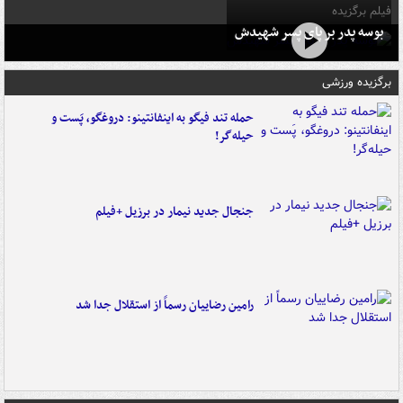
فیلم برگزیده
بوسه‌ پدر بر پای پسر شهیدش
برگزیده ورزشی
حمله تند فیگو به اینفانتینو: دروغگو، پَست‌ و
حیله‌گر!
جنجال جدید نیمار در برزیل +فیلم
رامین رضاییان رسماً از استقلال جدا شد