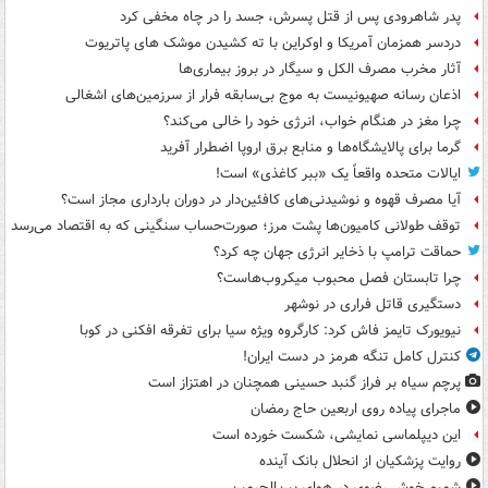
پدر شاهرودی پس از قتل پسرش، جسد را در چاه مخفی کرد
دردسر همزمان آمریکا و اوکراین با ته کشیدن موشک های پاتریوت
آثار مخرب مصرف الکل و سیگار در بروز بیماری‌ها
اذعان رسانه صهیونیست به موج بی‌سابقه فرار از سرزمین‌های اشغالی
چرا مغز در هنگام خواب، انرژی خود را خالی می‌کند؟
گرما برای پالایشگاه‌ها و منابع برق اروپا اضطرار آفرید
ایالات متحده واقعاً یک «ببر کاغذی» است!
آیا مصرف قهوه و نوشیدنی‌های کافئین‌دار در دوران بارداری مجاز است؟
توقف طولانی کامیون‌ها پشت مرز؛ صورت‌حساب سنگینی که به اقتصاد می‌رسد
حماقت ترامپ با ذخایر انرژی جهان چه کرد؟
چرا تابستان فصل محبوب میکروب‌هاست؟
دستگیری قاتل فراری در نوشهر
نیویورک تایمز فاش کرد: کارگروه ویژه سیا برای تفرقه افکنی در کوبا
کنترل کامل تنگه هرمز در دست ایران!
پرچم سیاه بر فراز گنبد حسینی همچنان در اهتزاز است
ماجرای پیاده روی اربعین حاج رمضان
این دیپلماسی نمایشی، شکست خورده است
روایت پزشکیان از انحلال بانک آینده
شمیم خوش رضوی در هوای بین‌الحرمین