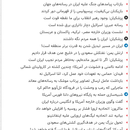
بازتاب پیامدهای جنگ علیه ایران در رسانه‌های جهان
بازیکنان بی‌کیفیت، پرسپولیس را از قهرمانی دور کردند
پزشکیان: وجود رهبر انقلاب برای ما نقطه قوت است
رسانه عبری: اسرائیل دچار ناترازی برق شده است
نشست وزیران خارجه مصر، ترکیه، پاکستان و عربستان
پزشکیان: ایران را همه مردم نگه داشتند
ایران در مسیر تبدیل شدن به قدرت برتر منطقه است!
ارتش یمن: نفتکش سعودی را در خلیج عدن هدف قرار دادیم
پزشکیان: اگر تا امروز مانده‌ایم، به‌خاطر مردم نجیب ایران است
ادامه ناامنی و خشونت در آمریکا؛ چندین کشته در کارولینای شمالی
فیدان: حماس به تعهدات خود عمل کرد، امّا اسرائیل نه
بازداشت عامل ارسال تصاویر پرتاب موشک به رسانه‌های معاند
ماجرایی که رعب و وحشت را در فرودگاه تل‌آویو حاکم کرد
شبیه‌سازی حمله به پایگاه نیروهای دلتا فورس آمریکا
گفت وگوی وزیران خارجه آمریکا و انگلیس درباره ایران
ماکرون: اتحادیه اروپا فشار بر روسیه را افزایش خواهد داد
بیانیه تند اتحادیه لیگ‌های اروپایی علیه اینفانتینو
تحول بزرگ یمن در هدف‌گیری کشتی‌های سعودی
آمریکا: گفتگوهای لبنان و اسرائیل فردا ازسرگرفته خواهد شد!