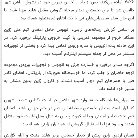
۲۰۲۶ آماده می‌کند، پس از پایان آخرین تمرین خود در نشویل، راهی شهر
دالاس شد تا برای نخستین دیدار مرحله گروهی مقابل
هلند
مهیا شود. با
این حال سفر سامورایی‌های آبی با یک اتفاق غیرمنتظره همراه بود.
بر اساس گزارش رسانه‌های ژاپنی، اتوبوس حامل اعضای تیم ملی ژاپن
هنگام خروج از مجموعه تمرینی با گیت خروجی پارکینگ برخورد کرد. در
این حادثه بدنه اتوبوس با سازه ورودی تماس پیدا کرد و بخشی از تجهیزات
مستقر در محل از جمله سیستم اینترکام آسیب دید.
اگرچه صدای برخورد و خسارت جزئی به اتوبوس و تجهیزات ورودی مجموعه
توجه حاضران را جلب کرد، اما خوشبختانه هیچ‌یک از بازیکنان، اعضای کادر
فنی یا همراهان تیم دچار آسیب نشدند و کاروان ژاپن بدون مشکل به
مسیر خود ادامه داد.
سامورایی‌ها شامگاه جمعه وارد شهر دالاس در ایالت تگزاس شدند؛ شهری
که قرار است میزبان نخستین مسابقه این تیم در جام جهانی باشد. اعضای
تیم تحت تدابیر امنیتی و با اسکورت پلیس به هتل محل اقامت خود منتقل
شدند و ورود آنها با استقبال گروهی از هواداران ژاپنی همراه بود.
فضای اردوی ژاپن پیش از دیدار حساس برابر هلند مثبت و آرام گزارش