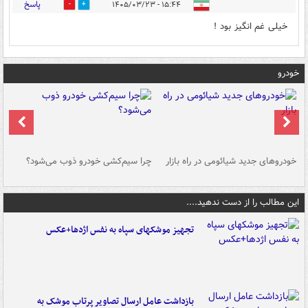
پاسخ
۱۵:۴۴ - ۱۴۰۵/۰۳/۲۳
0
0
خیلی غم انگیز بود !
خودرو
خودروهای جدید شیائومی در راه بازار
چرا سیم‌کشی خودرو ذوب می‌شود؟
شو
این مطالب را از دست ندهید....
تجهیز موشکهای سپاه به نفس اژدها+عکس
بازداشت عامل ارسال تصاویر پرتاب موشک به