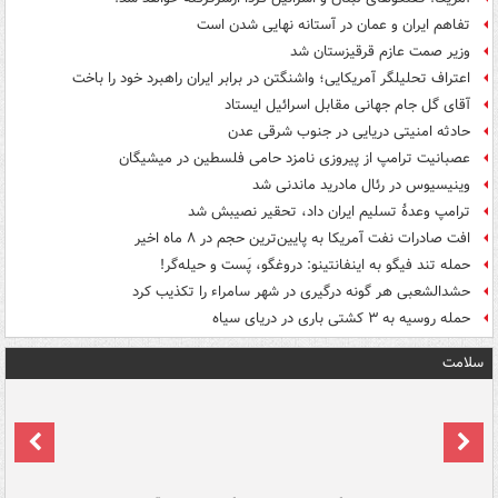
تفاهم ایران و عمان در آستانه نهایی شدن است
وزیر صمت عازم قرقیزستان شد
اعتراف تحلیلگر آمریکایی؛ واشنگتن در برابر ایران راهبرد خود را باخت
آقای گل جام جهانی مقابل اسرائیل ایستاد
حادثه امنیتی دریایی در جنوب شرقی عدن
عصبانیت ترامپ از پیروزی نامزد حامی فلسطین در میشیگان
وینیسیوس در رئال مادرید ماندنی شد
ترامپ وعدۀ تسلیم ایران داد، تحقیر نصیبش شد
افت صادرات نفت آمریکا به پایین‌ترین حجم در ۸ ماه اخیر
حمله تند فیگو به اینفانتینو: دروغگو، پَست‌ و حیله‌گر!
حشدالشعبی هر گونه درگیری در شهر سامراء را تکذیب کرد
حمله روسیه به ۳ کشتی باری در دریای سیاه
سلامت