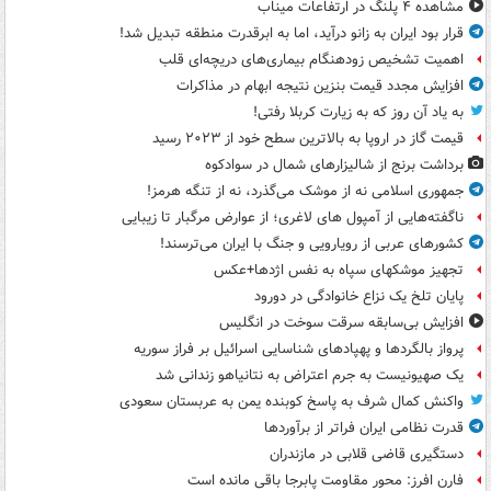
مشاهده ۴ پلنگ در ارتفاعات میناب
قرار بود ایران به زانو درآید، اما به ابرقدرت منطقه تبدیل شد!
اهمیت تشخیص زودهنگام بیماری‌های دریچه‌ای قلب
افزایش مجدد قیمت بنزین نتیجه ابهام در مذاکرات
به یاد آن روز که به زیارت کربلا رفتی!
قیمت گاز در اروپا به بالاترین سطح خود از ۲۰۲۳ رسید
برداشت برنج از شالیزارهای شمال در سوادکوه
جمهوری اسلامی نه از موشک می‌گذرد، نه از تنگه هرمز!
ناگفته‌هایی از آمپول های لاغری؛ از عوارض مرگبار تا زیبایی
کشورهای عربی از رویارویی و جنگ با ایران می‌ترسند!
تجهیز موشکهای سپاه به نفس اژدها+عکس
پایان تلخ یک نزاع خانوادگی در دورود
افزایش بی‌سابقه سرقت سوخت در انگلیس
پرواز بالگردها و پهپادهای شناسایی اسرائیل بر فراز سوریه
یک صهیونیست به جرم اعتراض به نتانیاهو زندانی شد
واکنش کمال شرف به پاسخ کوبنده یمن به عربستان سعودی
قدرت نظامی ایران فراتر از برآوردها
دستگیری قاضی قلابی در مازندران
فارن افرز: محور مقاومت پابرجا باقی مانده است