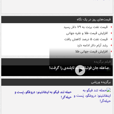
قیمت‌های روز در یک نگاه
قیمت نفت برنت به ۷۹ دلار رسید
افزایش قیمت طلا و نقره جهانی
قیمت نفت ۵ درصد کاهش یافت
رشد آرام دلار ادامه دارد
افزایش قیمت جهانی طلا
فیلم برگزیده
صاعقه جان فوتبالیست تایلندی را گرفت!
برگزیده ورزشی
حمله تند فیگو به اینفانتینو: دروغگو، پَست‌ و
حیله‌گر!